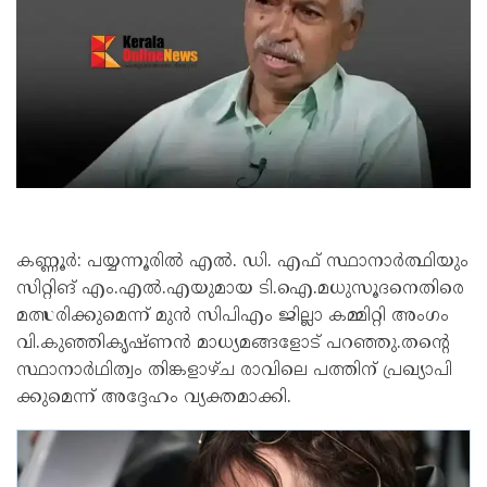
കണ്ണൂ​ര്‍: പ​യ്യ​ന്നൂ​രി​ൽ എൽ. ഡി. എഫ് സ്ഥാനാർത്ഥിയും
സിറ്റിങ് എം.എൽ.എയുമായ ടി.​ഐ.​മ​ധു​സൂ​ദ​നെ​തി​രെ
മ​ത്സ​രി​ക്കു​മെ​ന്ന് മു​ൻ സി​പി​എം ജി​ല്ലാ ക​മ്മി​റ്റി അം​ഗം
വി.​കു​ഞ്ഞി​കൃ​ഷ്ണ​ൻ മാധ്യമങ്ങളോട് പറഞ്ഞു.ത​ന്‍റെ
സ്ഥാ​നാ​ർ​ഥി​ത്വം തി​ങ്ക​ളാ​ഴ്ച രാ​വി​ലെ പ​ത്തി​ന് പ്ര​ഖ്യാ​പി​
ക്കു​മെ​ന്ന് അ​ദ്ദേ​ഹം വ്യ​ക്ത​മാ​ക്കി.