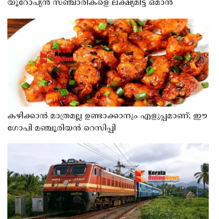
യൂറോപ്യന്‍ സഞ്ചാരികളെ ലക്ഷ്യമിട്ട് ഒമാന്‍
കഴിക്കാൻ മാത്രമല്ല ഉണ്ടാക്കാനും എളുപ്പമാണ്; ഈ
ഗോപി മഞ്ചൂരിയൻ റെസിപ്പി