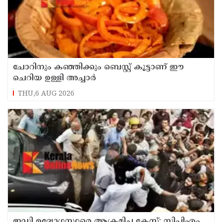
ചോറിനും കഞ്ഞിക്കും ബെസ്റ്റ് കൂട്ടാണ് ഈ
ചെറിയ ഉള്ളി അച്ചാർ
THU,6 AUG 2026
ഇഡി ഉദ്യോഗസ്ഥരെ ആക്രമിച്ച കേസ്; സിപിഎം