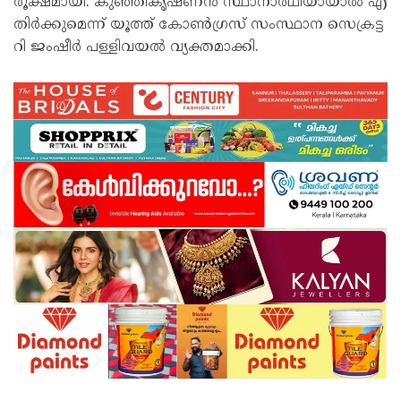
രൂ​ക്ഷ​മാ​യി. കു​ഞ്ഞി​കൃ​ഷ്ണ​ൻ സ്ഥാ​നാ​ർ​ഥി​യാ​യാ​ൽ എ​
തി​ർ​ക്കു​മെ​ന്ന് യൂ​ത്ത് കോ​ൺ​ഗ്ര​സ്‌ സം​സ്ഥാ​ന സെ​ക്ര​ട്ട​
റി ജം​ഷീ​ർ പ​ള്ളി​വ​യ​ൽ വ്യ​ക്ത​മാ​ക്കി.