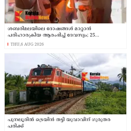
ശബരിമലയിലെ ദോഷങ്ങൾ മാറ്റാൻ
പരിഹാരക്രിയ ആരംഭിച്ച് ദേവസ്വം; 25
ക്ഷേത്രങ്ങളിൽ പ്രത്യേക പൂജ
THU,6 AUG 2026
പുനലൂരിൽ ട്രെയിൻ തട്ടി യുവാവിന് ഗുരുതര
പരിക്ക്