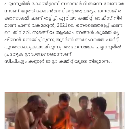
പ​യ്യ​ന്നൂ​രി​ൽ കോ​ൺ​ഗ്ര​സ് സ്ഥാ​നാ​ർ​ഥി ത​ന്നെ വേ​ണ​മെ​
ന്നാ​ണ് യൂ​ത്ത് കോ​ൺ​ഗ്ര​സി​ന്‍റെ ആ​വ​ശ്യം. ധ​ന​രാ​ജ് ര​
ക്ത​സാ​ക്ഷി ഫ​ണ്ട് ത​ട്ടി​പ്പ്, ഏ​രി​യാ ക​മ്മി​റ്റി ഓ​ഫീ​സ് നി​ർ​
മാ​ണ ഫ​ണ്ട് വ​ക​മാ​റ്റ​ൽ, 2021ലെ ​തെ​ര​ഞ്ഞെ​ടു​പ്പ് ഫ​ണ്ടി​
ലെ തി​രി​മ​റി. തു​ട​ങ്ങി​യ ആ​രോ​പ​ണ​ങ്ങ​ൾ കു​ഞ്ഞി​കൃ​
ഷ്ണ​ൻ ഉ​ന്ന​യി​ച്ചി​രു​ന്നു.തു​ട​ർ​ന്ന് അ​ദ്ദേ​ഹ​ത്തെ പാ​ർ​ട്ടി
പു​റ​ത്താ​ക്കു​ക​യാ​യി​രു​ന്നു. അ​തേ​സ​മ​യം പ​യ്യ​ന്നൂ​രി​ൽ
പ്ര​ത്യേ​ക ശ്ര​ദ്ധ​വേ​ണ​മെ​ന്നാ​ണ്
സി.പി.എം കണ്ണൂർ ജില്ലാ കമ്മിറ്റിയുടെ തീ​രു​മാ​നം.