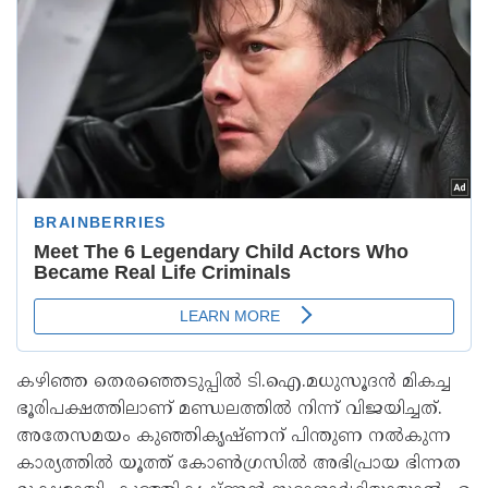
ക​ഴി​ഞ്ഞ തെ​ര​ഞ്ഞെ​ടു​പ്പി​ൽ ടി.​ഐ.​മ​ധു​സൂ​ദ​ൻ മി​ക​ച്ച
ഭൂ​രി​പ​ക്ഷ​ത്തി​ലാ​ണ് മ​ണ്ഡ​ല​ത്തി​ൽ നി​ന്ന് വി​ജ​യി​ച്ച​ത്.
അ​തേ​സ​മ​യം കു​ഞ്ഞി​കൃ​ഷ്ണ​ന് പി​ന്തു​ണ ന​ൽ​കു​ന്ന
കാ​ര്യ​ത്തി​ൽ യൂത്ത് കോ​ൺ​ഗ്ര​സി​ൽ അഭിപ്രായ ഭി​ന്ന​ത