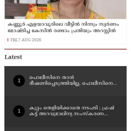
കണ്ണൂർ എളയാവൂരിലെ വീട്ടിൽ നിന്നും സ്വർണം
മോഷ്ടിച്ച കേസിൽ രണ്ടാം പ്രതിയും അറസ്റ്റിൽ
FRI,7 AUG 2026
Latest
പൊലീസിനെ താന്‍
ഭീഷണിപ്പെടുത്തിയില്ല, പൊലീസിനെ
അപായപെടുത്തുമെന്നല്ല സര്‍വീസില്‍
തുടരാന്‍ അനുവദിക്കില്ലെന്നാണ്
പറഞ്ഞത് ; വിശദീകരണവുമായി
അര്‍ജുന്‍ ആയങ്കി
കുറ്റം തെളിയിക്കാതെ നടപടി ; ഫ്രഷ്
കട്ട് അറവുമാലിന്യ സംസ്‌കരണ
പ്ലാന്റിന് നല്‍കിയ സ്റ്റോപ്പ്
മെമ്മോയില്‍ ഗുരുതര വീഴ്ചയെന്ന്