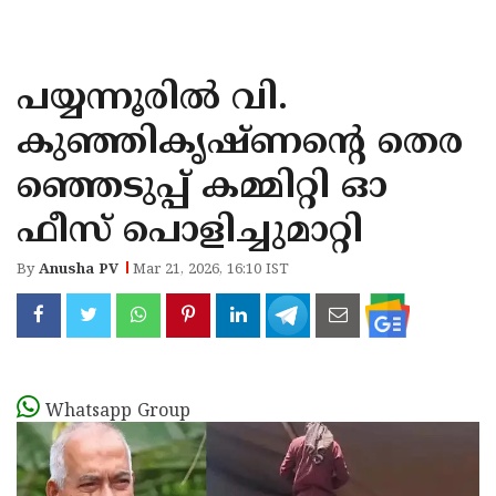
KOZHIKODE
WAYANAD
പയ്യന്നൂരിൽ വി.
KANNUR
കുഞ്ഞികൃഷ്ണന്‍റെ തെര
KASARAGOD
ഞ്ഞെടുപ്പ് കമ്മിറ്റി ഓ
ഫീസ് പൊളിച്ചുമാറ്റി
By
Anusha PV
Mar 21, 2026, 16:10 IST
Whatsapp Group