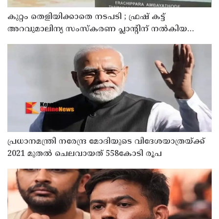
കുറ്റം തെളിയിക്കാതെ നടപടി ; ഫ്രഷ് കട്ട്
അറവുമാലിന്യ സംസ്‌കരണ പ്ലാന്റിന് നല്‍കിയ
സ്റ്റോപ്പ് മെമ്മോയില്‍ ഗുരുതര വീഴ്ചയെന്ന്
ഹൈക്കോടതി
പ്രധാനമന്ത്രി നരേന്ദ്ര മോദിയുടെ വിദേശയാത്രയ്ക്ക്
2021 മുതല്‍ ചെലവായത് 558കോടി രൂപ