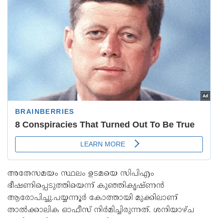
അതേസമയം സ്ഥലം ഉടമയെ സിപിഎം
ഭീഷണിപ്പെടുത്തിയെന്ന് കുഞ്ഞികൃഷ്ണൻ
ആരോപിച്ചു.പയ്യന്നൂർ കോത്തായി മുക്കിലാണ്
താൽക്കാലിക ഓഫീസ് നിർമിച്ചിരുന്നത്. ശനിയാഴ്ച