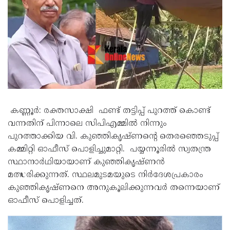
കണ്ണൂർ: രക്തസാക്ഷി ഫണ്ട് തട്ടിപ്പ് പുറത്ത് കൊണ്ട്
വന്നതിന് പിന്നാലെ സിപിഎമ്മിൽ നിന്നും
പുറത്താക്കിയ വി. കുഞ്ഞികൃഷ്ണന്‍റെ തെരഞ്ഞെടുപ്പ്
കമ്മിറ്റി ഓഫീസ് പൊളിച്ചുമാറ്റി. പയ്യന്നൂരിൽ സ്വതന്ത്ര
സ്ഥാനാർഥിയായാണ് കുഞ്ഞികൃഷ്ണൻ
മത്സരിക്കുന്നത്. സ്ഥലമുടമയുടെ നിർദേശപ്രകാരം
കുഞ്ഞികൃഷ്ണനെ അനുകൂലിക്കുന്നവർ തന്നെയാണ്
ഓഫീസ് പൊളിച്ചത്.