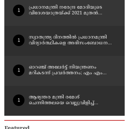
ഹൈക്കോടതി
പ്രധാനമന്ത്രി നരേന്ദ്ര മോദിയുടെ
വിദേശയാത്രയ്ക്ക് 2021 മുതല്‍
ചെലവായത് 558കോടി രൂപ
സ്വാതന്ത്ര്യ ദിനത്തില്‍ പ്രധാനമന്ത്രി
വിദ്യാര്‍ത്ഥികളെ അഭിസംബോധന
ചെയ്യണം; ആവശ്യവുമായി അഭിജീത്
ദീപ്കെ
ഓറഞ്ച് അലേര്‍ട്ട് നിയന്ത്രണം
മറികടന്ന് പ്രവര്‍ത്തനം; എം എം
മണിയുടെ സഹോദരന്‍ നടത്തുന്ന
സിപ് ലൈന്‍ പൂട്ടിച്ച് അധികൃതര്‍
ആഭ്യന്തര മന്ത്രി രമേശ്
ചെന്നിത്തലയെ വെല്ലുവിളിച്ച്
അ‍ർജുൻ ആയങ്കി ; വിരട്ടരുത്..
വളർന്ന പാർട്ടി വേറെയാണ് !
Featured