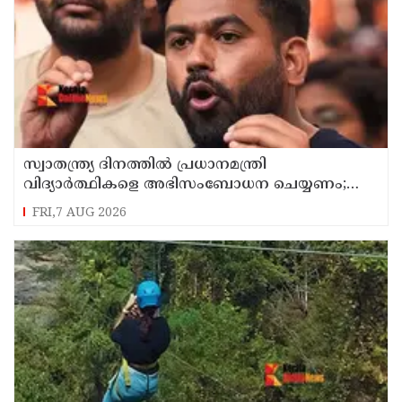
സ്വാതന്ത്ര്യ ദിനത്തില്‍ പ്രധാനമന്ത്രി
വിദ്യാര്‍ത്ഥികളെ അഭിസംബോധന ചെയ്യണം;
ആവശ്യവുമായി അഭിജീത് ദീപ്കെ
FRI,7 AUG 2026