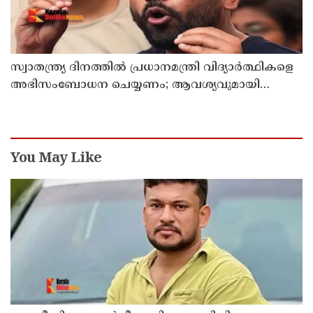
സ്വാതന്ത്ര്യ ദിനത്തില്‍ പ്രധാനമന്ത്രി വിദ്യാര്‍ത്ഥികളെ
അഭിസംബോധന ചെയ്യണം; ആവശ്യവുമായി
അഭിജീത് ദീപ്കെ
You May Like