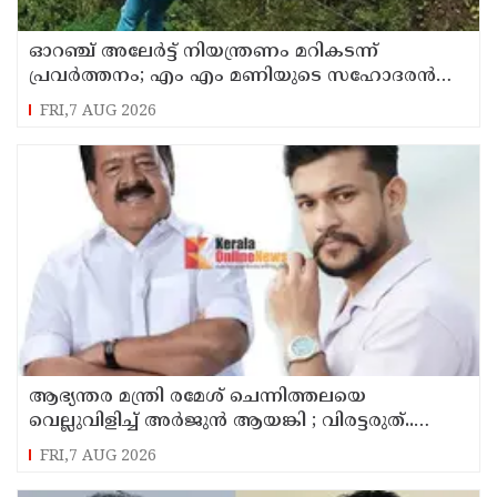
ഓറഞ്ച് അലേര്‍ട്ട് നിയന്ത്രണം മറികടന്ന്
പ്രവര്‍ത്തനം; എം എം മണിയുടെ സഹോദരന്‍
നടത്തുന്ന സിപ് ലൈന്‍ പൂട്ടിച്ച് അധികൃതര്‍
FRI,7 AUG 2026
ആഭ്യന്തര മന്ത്രി രമേശ് ചെന്നിത്തലയെ
വെല്ലുവിളിച്ച് അ‍ർജുൻ ആയങ്കി ; വിരട്ടരുത്..
വളർന്ന പാർട്ടി വേറെയാണ് !
FRI,7 AUG 2026