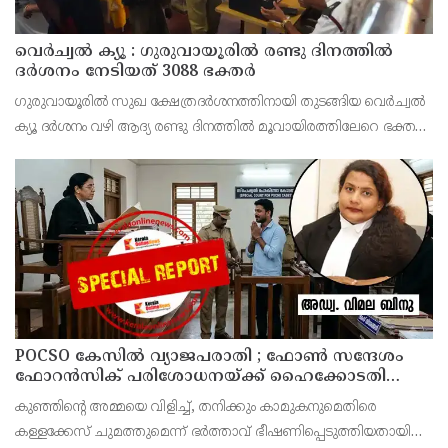
വെർച്വൽ ക്യൂ : ഗുരുവായൂരിൽ രണ്ടു ദിനത്തിൽ
ദർശനം നേടിയത് 3088 ഭക്തർ
ഗുരുവായൂരിൽ സുഖ ക്ഷേത്രദർശനത്തിനായി തുടങ്ങിയ വെർച്വൽ
ക്യൂ ദർശനം വഴി ആദ്യ രണ്ടു ദിനത്തിൽ മൂവായിരത്തിലേറെ ഭക്തർ
ദർശനം നേടി. 4800 ഭക്തർ ഓൺ ലൈൻ വഴി ദർശനം ബുക്ക്
ചെയ്തിരുന്നു.
POCSO കേസിൽ വ്യാജപരാതി ; ഫോൺ സന്ദേശം
ഫോറൻസിക് പരിശോധനയ്ക്ക് ഹൈക്കോടതി
നിർദേശം; പ്രതിയെ വെറുതെവിട്ട് ആലുവ ഫാസ്റ്റ്
കുഞ്ഞിന്റെ അമ്മയെ വിളിച്ച്, തനിക്കും കാമുകനുമെതിരെ
ട്രാക്ക് കോടതി
കള്ളക്കേസ് ചുമത്തുമെന്ന് ഭർത്താവ് ഭീഷണിപ്പെടുത്തിയതായി