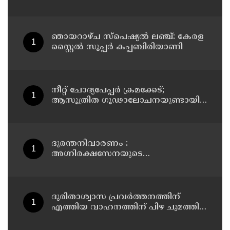
പരിശോധനയ്ക്ക് ഹൈക്കോടതി
നിർദേശം; പ്രതിയെ വെറുതെവിട്ട്
ആലുവ ഫാസ്റ്റ് ട്രാക്ക് കോടതി
ഞായറാഴ്ച സ്പെഷ്യൽ ലഞ്ച്: കേരള
സ്റ്റൈൽ സൂപ്പർ കപ്പബിരിയാണി
നീറ്റ് ചോദ്യപേപ്പര്‍ ക്രമക്കേട്;
ആസൂത്രിത ഗൂഢാലോചനയുണ്ടായി;
എന്‍ടിഎയിലെ മൂന്ന് സബ്ജക്ട്
വിദഗ്ധര്‍ക്ക് പങ്കുണ്ടെന്ന നിർണായക
കണ്ടെത്തലുമായി സിബിഐ
ദുരന്തനിവാരണം :
അഗ്നിരക്ഷസേനയുടെ
വിപുലീകരണത്തിനും
ആധുനികവത്കരണത്തിനുമായി
64.21 കോടി രൂപ കൂടി അനുവദിച്ചു
ദുരിതാശ്വാസ പ്രവർത്തനത്തിന്
എത്തിയ വാഹനത്തിന് പിഴ ചുമത്തി;
എംവിഡി ഉദ്യോഗസ്ഥന്
സസ്പെൻഷൻ