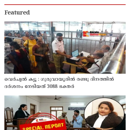
Featured
വെർച്വൽ ക്യൂ : ഗുരുവായൂരിൽ രണ്ടു ദിനത്തിൽ
ദർശനം നേടിയത് 3088 ഭക്തർ