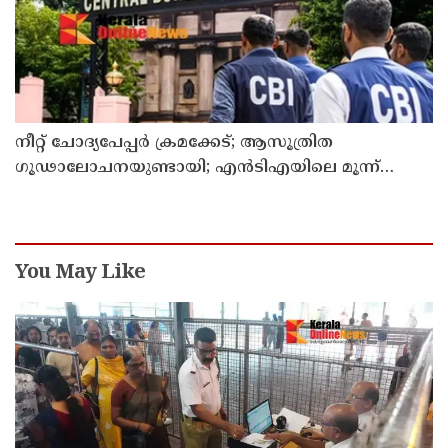
നീറ്റ് ചോദ്യപേപ്പര്‍ ക്രമക്കേട്; ആസൂത്രിത
ഗൂഢാലോചനയുണ്ടായി; എന്‍ടിഎയിലെ മൂന്ന്
സബ്ജക്ട് വിദഗ്ധര്‍ക്ക് പങ്കുണ്ടെന്ന നിർണായക
കണ്ടെത്തലുമായി സിബിഐ
You May Like