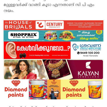
മറ്റുള്ളവർക്ക് വാങ്ങി കൂടാ എന്നതാണ് സി പി എം
നയം.