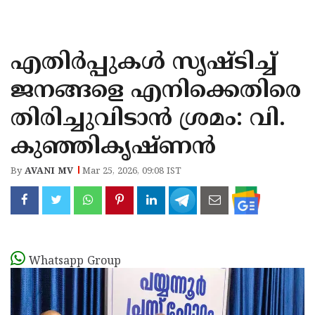
KOZHIKODE
WAYANAD
എതിർപ്പുകൾ സൃഷ്ടിച്ച്
KANNUR
ജനങ്ങളെ എനിക്കെതിരെ
KASARAGOD
തിരിച്ചുവിടാൻ ശ്രമം: വി.
കുഞ്ഞികൃഷ്ണൻ
By
AVANI MV
Mar 25, 2026, 09:08 IST
Whatsapp Group