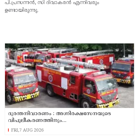
പി.പ്രസന്നൻ, സി ദിവാകരൻ എന്നിവരും
ഉണ്ടായിരുന്നു.
ദുരന്തനിവാരണം : അഗ്നിരക്ഷസേനയുടെ
വിപുലീകരണത്തിനും
ആധുനികവത്കരണത്തിനുമായി 64.21 കോടി
FRI,7 AUG 2026
രൂപ കൂടി അനുവദിച്ചു