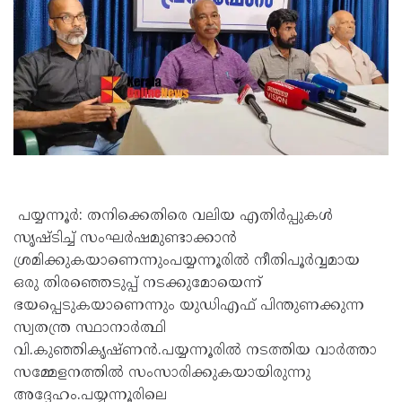
പയ്യന്നൂർ: തനിക്കെതിരെ വലിയ എതിർപ്പുകൾ
സൃഷ്ടിച്ച് സംഘർഷമുണ്ടാക്കാൻ
ശ്രമിക്കുകയാണെന്നുംപയ്യന്നൂരിൽ നീതിപൂർവ്വമായ
ഒരു തിരഞ്ഞെടുപ്പ് നടക്കുമോയെന്ന്
ഭയപ്പെടുകയാണെന്നും യുഡിഎഫ് പിന്തുണക്കുന്ന
സ്വതന്ത്ര സ്ഥാനാർത്ഥി
വി.കുഞ്ഞികൃഷ്ണൻ.പയ്യന്നൂരിൽ നടത്തിയ വാർത്താ
സമ്മേളനത്തിൽ സംസാരിക്കുകയായിരുന്നു
അദ്ദേഹം.പയ്യന്നൂരിലെ