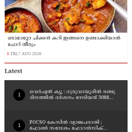
ടൊമാറ്റോ ചിക്കൻ കറി ഇങ്ങനെ ഉണ്ടാക്കിയാൽ
ചോറ് തീരും
FRI,7 AUG 2026
Latest
വെർച്വൽ ക്യൂ : ഗുരുവായൂരിൽ രണ്ടു
ദിനത്തിൽ ദർശനം നേടിയത് 3088
ഭക്തർ
POCSO കേസിൽ വ്യാജപരാതി ;
ഫോൺ സന്ദേശം ഫോറൻസിക്