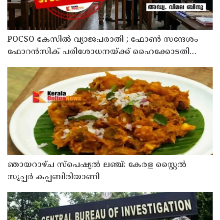
POCSO കേസിൽ വ്യാജപരാതി ; ഫോൺ സന്ദേശം
ഫോറൻസിക് പരിശോധനയ്ക്ക് ഹൈക്കോടതി
നിർദേശം; പ്രതിയെ വെറുതെവിട്ട് ആലുവ ഫാസ്റ്റ്
ട്രാക്ക് കോടതി
ഞായറാഴ്ച സ്പെഷ്യൽ ലഞ്ച്: കേരള സ്റ്റൈൽ
സൂപ്പർ കപ്പബിരിയാണി