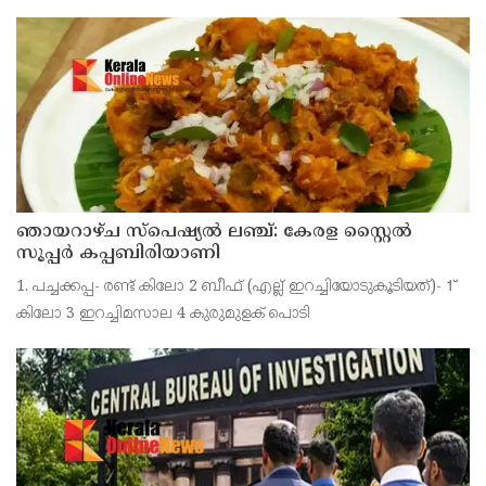
ആരോപിക്കുന്ന ഫോൺ സന്ദേശം ഫോറൻസിക് ലാബ് മുഖേന
പരിശോധിച്ച് റിപ്പോർട്ട് കോടതിയിൽ സമർപ്പിക്കണമെന്
ഞായറാഴ്ച സ്പെഷ്യൽ ലഞ്ച്: കേരള സ്റ്റൈൽ
സൂപ്പർ കപ്പബിരിയാണി
1. പച്ചക്കപ്പ- രണ്ട് കിലോ 2 ബീഫ് (എല്ല് ഇറച്ചിയോടുകൂടിയത്)- 1്
കിലോ 3 ഇറച്ചിമസാല 4 കുരുമുളക് പൊടി