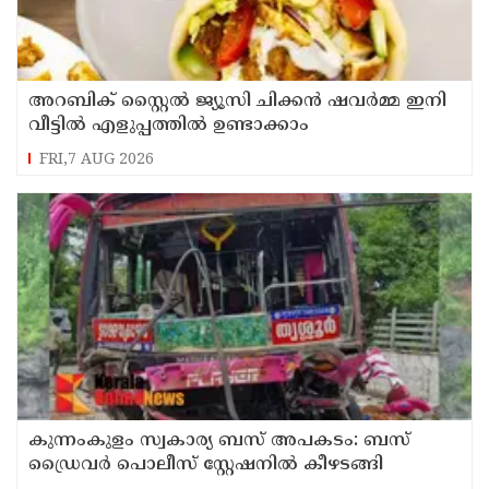
അറബിക് സ്റ്റൈൽ ജ്യൂസി ചിക്കൻ ഷവർമ്മ ഇനി
വീട്ടിൽ എളുപ്പത്തിൽ ഉണ്ടാക്കാം
FRI,7 AUG 2026
കുന്നംകുളം സ്വകാര്യ ബസ് അപകടം: ബസ്
ഡ്രൈവർ പൊലീസ് സ്റ്റേഷനിൽ കീഴടങ്ങി