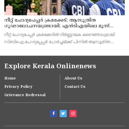
നീറ്റ് ചോദ്യപേപ്പര്‍ ക്രമക്കേട്; ആസൂത്രിത
ഗൂഢാലോചനയുണ്ടായി; എന്‍ടിഎയിലെ മൂന്ന്
സബ്ജക്ട് വിദഗ്ധര്‍ക്ക് പങ്കുണ്ടെന്ന നിർണായക
നീറ്റ് ചോദ്യപേപ്പര്‍ ക്രമക്കേടിൽ നിർണ്ണായക കണ്ടെത്തലുമായി
കണ്ടെത്തലുമായി സിബിഐ
സിബിഐ.ചോദ്യപ്പേപ്പർ ചോർച്ചയ്ക്ക് പിന്നില്‍ ആസൂത്രിത
ഗൂഢാലോചനയുണ്ടായെന്നാണ് സിബിഐയുടെ കണ്ടെത്തല്‍.
നാഷണല്‍ ടെസ്റ്റിംഗ് ഏജന്‍സി (എന്‍ടിഎ) വിദഗ്
Explore Kerala Onlinenews
Home
About Us
Privacy Policy
Contact Us
Grievance Redressal