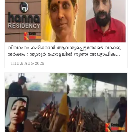
വിവാഹം കഴിക്കാന്‍ ആവശ്യപ്പെട്ടതോടെ വാക്കു
തര്‍ക്കം ; തൃശൂര്‍ ഹോട്ടലില്‍ നൃത്ത അധ്യാപികയെ
കഴുത്തുഞെരിച്ചു കൊലപ്പെടുത്തി സുഹൃത്ത്
THU,6 AUG 2026