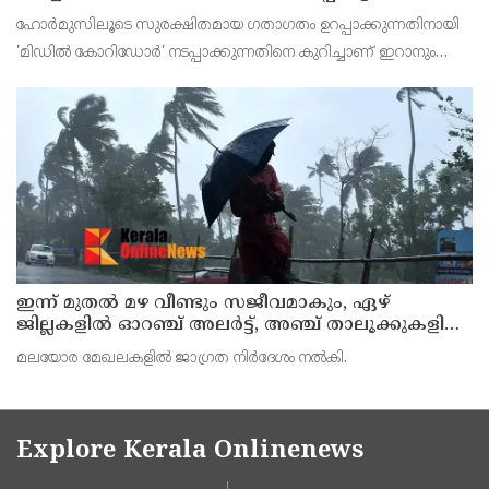
ഹോര്‍മുസിലൂടെ സുരക്ഷിതമായ ഗതാഗതം ഉറപ്പാക്കുന്നതിനായി
'മിഡില്‍ കോറിഡോര്‍' നടപ്പാക്കുന്നതിനെ കുറിച്ചാണ് ഇറാനും
ഒമാനും ചര്‍ച്ച ചെയ്യുന്നത്.
ഇന്ന് മുതല്‍ മഴ വീണ്ടും സജീവമാകും, ഏഴ്
ജില്ലകളില്‍ ഓറഞ്ച് അലര്‍ട്ട്, അഞ്ച് താലൂക്കുകളില്‍
അവധി
മലയോര മേഖലകളില്‍ ജാഗ്രത നിര്‍ദേശം നല്‍കി.
Explore Kerala Onlinenews