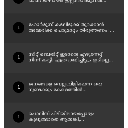
ഓണാഘോഷം ഇല്ലാതാക്കുന്നത്
എന്തിനുവേണ്ടി? പരീക്ഷ ഷെഡ്യൂള്‍
മാറ്റിയത് തിരുത്തുമോ?
ഹോര്‍മൂസ് കടലിടുക്ക് തുറക്കാന്‍
അമേരിക്ക പെരുമാറ്റം തിരുത്തണം: 6
ആവശ്യങ്ങളുമായി ഇറാന്‍ ദേശീയ
സുരക്ഷാ കൗണ്‍സില്‍
സീറ്റ് ബെല്‍റ്റ് ഇടാതെ എഴുന്നേറ്റ്
നിന്ന് കുട്ടി; എത്ര ശ്രമിച്ചിട്ടും ഇടില്ലെന്ന്
വാശിപിടിച്ചതോടെ വിമാനം റദ്ദാക്കി
ജനങ്ങളെ വെല്ലുവിളിക്കുന്ന ഒരു
ഗുണ്ടക്കും കേരളത്തില്‍
സ്ഥാനമുണ്ടാകില്ല: രമേശ് ചെന്നിത്തല
പൊലിസ് പിടിയിലായപ്പോഴും
കുലുങ്ങാതെ ആയങ്കി,
ഒളിത്താവളങ്ങളില്‍ മാറി മാറി