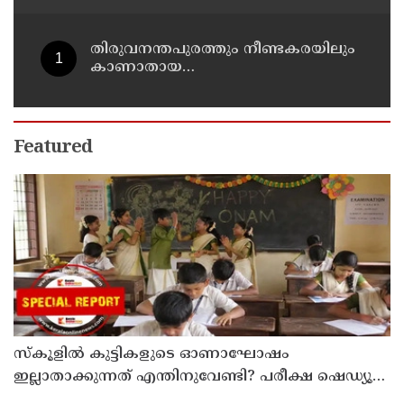
താമസിച്ച് കണ്ണൂരിലെ ക്വട്ടേഷന്‍
നേതാവ്
തിരുവനന്തപുരത്തും നീണ്ടകരയിലും
കാണാതായ
മത്സ്യത്തൊഴിലാളികള്‍ക്കായി
തിരച്ചില്‍ പത്താം ദിവസത്തിലേക്ക്
Featured
സ്‌കൂളില്‍ കുട്ടികളുടെ ഓണാഘോഷം
ഇല്ലാതാക്കുന്നത് എന്തിനുവേണ്ടി? പരീക്ഷ ഷെഡ്യൂള്‍
മാറ്റിയത് തിരുത്തുമോ?