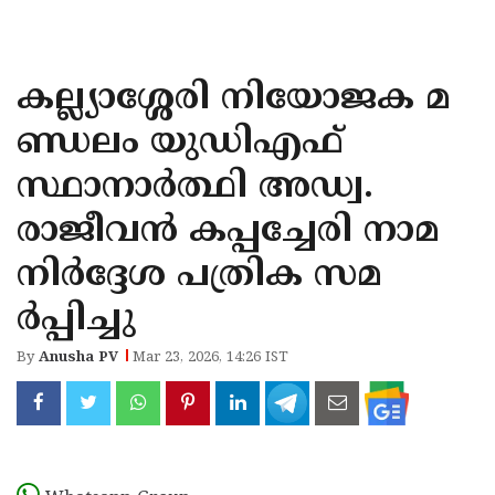
KOZHIKODE
WAYANAD
കല്ല്യാശ്ശേരി നിയോജക മ
KANNUR
ണ്ഡലം യുഡിഎഫ്
KASARAGOD
സ്ഥാനാര്‍ത്ഥി അഡ്വ.
രാജീവന്‍ കപ്പച്ചേരി നാമ
നിര്‍ദ്ദേശ പത്രിക സമ
ര്‍പ്പിച്ചു
By
Anusha PV
Mar 23, 2026, 14:26 IST