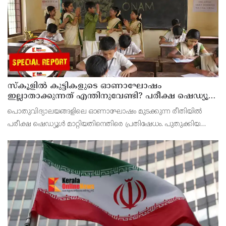
സ്‌കൂളില്‍ കുട്ടികളുടെ ഓണാഘോഷം
ഇല്ലാതാക്കുന്നത് എന്തിനുവേണ്ടി? പരീക്ഷ ഷെഡ്യൂള്‍
മാറ്റിയത് തിരുത്തുമോ?
പൊതുവിദ്യാലയങ്ങളിലെ ഓണാഘോഷം മുടക്കുന്ന രീതിയില്‍
പരീക്ഷ ഷെഡ്യൂള്‍ മാറ്റിയതിനെതിരെ പ്രതിഷേധം. പുതുക്കിയ
ടൈംടേബിള്‍ പ്രകാരം ഓണാഘോഷത്തിനായി മാറ്റിവെച്ച ദിവസവും
പരീക്ഷ നടത്തും.