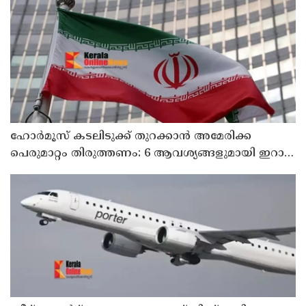
ഹോര്‍മൂസ് കടലിടുക്ക് തുറക്കാന്‍ അമേരിക്ക
പെരുമാറ്റം തിരുത്തണം: 6 ആവശ്യങ്ങളുമായി ഇറാന്‍
ദേശീയ സുരക്ഷാ കൗണ്‍സില്‍