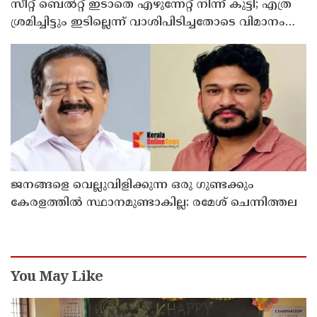
സീറ്റ് ബെല്‍റ്റ് ഇടാതെ എഴുന്നേറ്റ് നിന്ന് കുട്ടി; എത്ര
ശ്രമിച്ചിട്ടും ഇടില്ലെന്ന് വാശിപിടിച്ചതോടെ വിമാനം
റദ്ദാക്കി
ജനങ്ങളെ വെല്ലുവിളിക്കുന്ന ഒരു ഗുണ്ടക്കും
കേരളത്തില്‍ സ്ഥാനമുണ്ടാകില്ല: രമേശ് ചെന്നിത്തല
You May Like