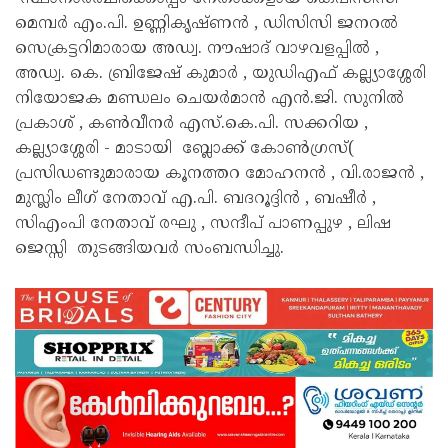
മെമ്പര്‍ എം.പി. ഉണ്ണികൃഷ്ണന്‍ , ഡിസിസി ജനറല്‍
സെക്രട്ടറിമാരായ അഡ്വ. നൗഷാദ് വാഴവളപ്പില്‍ ,
അഡ്വ. കെ. ബ്രിജേഷ് കുമാര്‍ , യുഡിഎഫ് കല്ല്യാശ്ശേരി
നിയോജക മണ്ഡലം ചെയര്‍മാന്‍ എന്‍.ജി. സുനില്‍
പ്രകാശ് , കണ്‍വീനര്‍ എസ്.കെ.പി. സക്കറിയ ,
കല്ല്യാശ്ശേരി - മാടായി ബ്ലോക്ക് കോണ്‍ഗ്രസ്(
പ്രസിഡണ്ടുമാരായ കൂനത്തറ മോഹനന്‍ , വി.രാജന്‍ ,
മുസ്ലിം ലീഗ് നേതാവ് എ.പി. ബദറൂദ്ദിന്‍ , ബഷീര്‍ ,
സിഎംപി നേതാവ് രഘു , സന്ദീപ് പാണപ്പുഴ , ലിഷ
ജെസ്സി തുടങ്ങിയവര്‍ സംബന്ധിച്ചു.