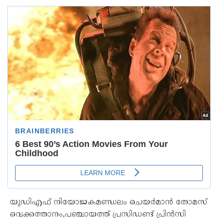
യുഡിഎഫ് നിയോജകമണ്ഡലം ചെയർമാൻ തോമസ്
വെക്കത്താനം,പഞ്ചായത്ത് പ്രസിഡണ്ട് പ്രിൻസി