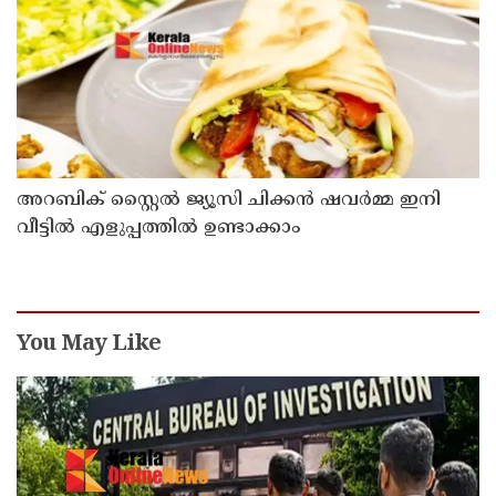
അറബിക് സ്റ്റൈൽ ജ്യൂസി ചിക്കൻ ഷവർമ്മ ഇനി
വീട്ടിൽ എളുപ്പത്തിൽ ഉണ്ടാക്കാം
You May Like