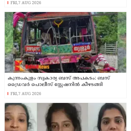
ഉദ്യോഗസ്ഥന് സസ്പെൻഷൻ
FRI,7 AUG 2026
കുന്നംകുളം സ്വകാര്യ ബസ് അപകടം: ബസ്
ഡ്രൈവർ പൊലീസ് സ്റ്റേഷനിൽ കീഴടങ്ങി
FRI,7 AUG 2026