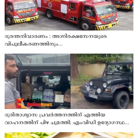
ദുരന്തനിവാരണം : അഗ്നിരക്ഷസേനയുടെ
വിപുലീകരണത്തിനും
ആധുനികവത്കരണത്തിനുമായി 64.21 കോടി രൂപ
കൂടി അനുവദിച്ചു
ദുരിതാശ്വാസ പ്രവർത്തനത്തിന് എത്തിയ
വാഹനത്തിന് പിഴ ചുമത്തി; എംവിഡി ഉദ്യോഗസ്ഥന്
സസ്പെൻഷൻ