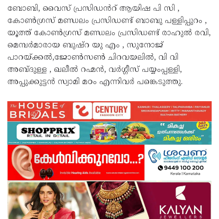
ബോബി, വൈസ് പ്രസിഡൻറ് ആയിഷ പി സി ,
കോൺഗ്രസ് മണ്ഡലം പ്രസിഡണ്ട് ബാബു പള്ളിപ്പുറം ,
യൂത്ത് കോൺഗ്രസ് മണ്ഡലം പ്രസിഡണ്ട് രാഹുൽ രവി,
മെമ്പർമാരായ ബുഷ്റ യു എം , സുനോജ്
പാറയ്ക്കൽ,ജോൺസൺ ചിറവയലിൽ, വി വി
അബ്ദുള്ള , ഖലീൽ റഹ്മൻ, വർഗ്ഗീസ് പയ്യംപ്പള്ളി,
അപ്പുക്കുട്ടൻ സ്വാമി മഠം എന്നിവർ പങ്കെടുത്തു.