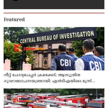
ചാറ്റുകളും ചിത്രങ്ങളും അന്വേഷണ
സംഘത്തിന്
Featured
നീറ്റ് ചോദ്യപേപ്പര്‍ ക്രമക്കേട്; ആസൂത്രിത
ഗൂഢാലോചനയുണ്ടായി; എന്‍ടിഎയിലെ മൂന്ന്
സബ്ജക്ട് വിദഗ്ധര്‍ക്ക് പങ്കുണ്ടെന്ന നിർണായക
കണ്ടെത്തലുമായി സിബിഐ