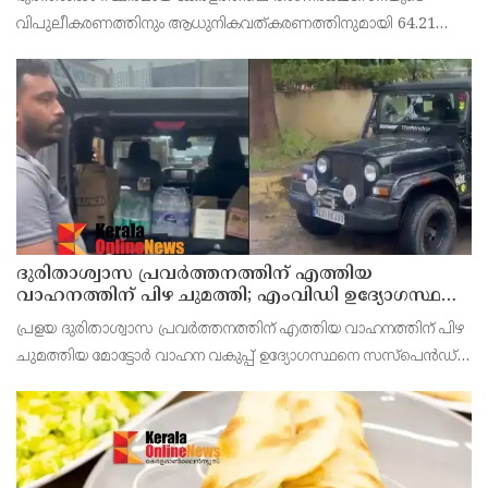
കൂടി അനുവദിച്ചു
വിപുലീകരണത്തിനും ആധുനികവത്കരണത്തിനുമായി 64.21
കോടി രൂപ കൂടി അനുവദിച്ചു. പതിനഞ്ചാം ധനകാര്യ കമീഷൻ
നിർദേശങ്ങൾക്കനുസരിച്ചാണ് രണ്ടാം ഘട്ടമായി സഹായധനം
അനുവദി
ദുരിതാശ്വാസ പ്രവർത്തനത്തിന് എത്തിയ
വാഹനത്തിന് പിഴ ചുമത്തി; എംവിഡി ഉദ്യോഗസ്ഥന്
സസ്പെൻഷൻ
പ്രളയ ദുരിതാശ്വാസ പ്രവർത്തനത്തിന് എത്തിയ വാഹനത്തിന് പിഴ
ചുമത്തിയ മോട്ടോർ വാഹന വകുപ്പ് ഉദ്യോഗസ്ഥനെ സസ്പെൻഡ്
ചെയ്തു. അടൂർ എം വി ഡി സ്ക്വാഡ് ഉദ്യോഗസ്ഥൻ
ലൈജുവിനെയാണ് സസ്പെൻഡ് ചെയ്തത്