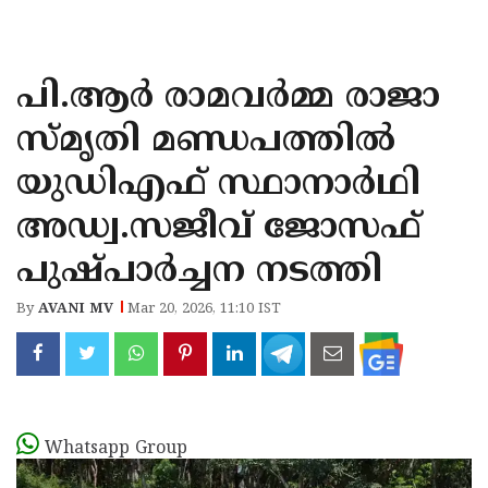
KOZHIKODE
WAYANAD
പി.ആർ രാമവർമ്മ രാജാ
KANNUR
സ്മൃതി മണ്ഡപത്തിൽ
KASARAGOD
യുഡിഎഫ് സ്ഥാനാർഥി
അഡ്വ.സജീവ് ജോസഫ്
പുഷ്പാർച്ചന നടത്തി
By
AVANI MV
Mar 20, 2026, 11:10 IST
Whatsapp Group