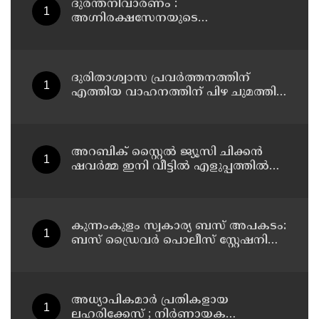
ദുരന്തനിവാരണം :
അഗ്നിരക്ഷസേനയുടെ
വിപുലീകരണത്തിനും
ആധുനികവത്കരണത്തിനുമായി
64.21 കോടി രൂപ കൂടി അനുവദിച്ചു
ദുരിതാശ്വാസ പ്രവർത്തനത്തിന്
എത്തിയ വാഹനത്തിന് പിഴ ചുമത്തി;
എംവിഡി ഉദ്യോഗസ്ഥന്
സസ്പെൻഷൻ
അറബിക് സ്റ്റൈൽ ജ്യൂസി ചിക്കൻ
ഷവർമ്മ ഇനി വീട്ടിൽ എളുപ്പത്തിൽ
ഉണ്ടാക്കാം
കുന്നംകുളം സ്വകാര്യ ബസ് അപകടം:
ബസ് ഡ്രൈവർ പൊലീസ് സ്റ്റേഷനിൽ
കീഴടങ്ങി
അധ്യാപികമാര്‍ പ്രതികളായ
ലഹരിക്കേസ് ; നിർണായക