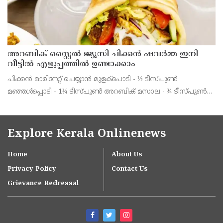
അറബിക് സ്റ്റൈൽ ജ്യൂസി ചിക്കൻ ഷവർമ്മ ഇനി
വീട്ടിൽ എളുപ്പത്തിൽ ഉണ്ടാക്കാം
ചിക്കൻ മാരിനേറ്റ് ചെയ്യാൻ മുളക്പൊടി - ½ ടീസ്പുൺ
മഞ്ഞൾപ്പൊടി - 1¼ ടീസ്പുൺ അറബിക് മസാല - ¾ ടീസ്പുൺ
നാരങ്ങാനീര് - 1 ടേബിൾസ്പ്പുൺ
Explore Kerala Onlinenews
Home
About Us
Privacy Policy
Contact Us
Grievance Redressal