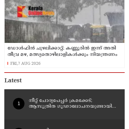
ഡോള്‍ഫിന്‍ ചുഴലിക്കാറ്റ്; കണ്ണൂരിൽ ഇന്ന് അതി
തീവ്ര മഴ, മത്സ്യതൊഴിലാളികൾക്കും നിയന്ത്രണം
FRI,7 AUG 2026
Latest
നീറ്റ് ചോദ്യപേപ്പര്‍ ക്രമക്കേട്;
ആസൂത്രിത ഗൂഢാലോചനയുണ്ടായി;
എന്‍ടിഎയിലെ മൂന്ന് സബ്ജക്ട്
വിദഗ്ധര്‍ക്ക് പങ്കുണ്ടെന്ന നിർണായക
കണ്ടെത്തലുമായി സിബിഐ