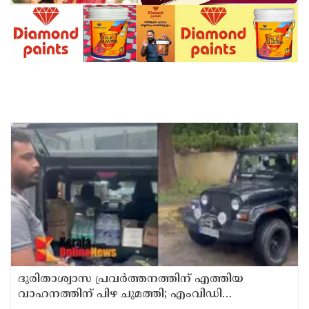
ദുരിതാശ്വാസ പ്രവർത്തനത്തിന് എത്തിയ
വാഹനത്തിന് പിഴ ചുമത്തി; എംവിഡി