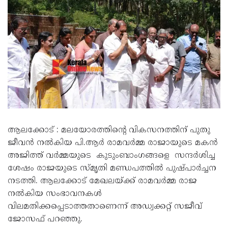
ആലക്കോട് : മലയോരത്തിൻ്റെ വികസനത്തിന് പുതു
ജീവൻ നൽകിയ പി.ആർ രാമവർമ്മ രാജായുടെ മകൻ
അജിത്ത് വർമ്മയുടെ കുടുംബാംഗങ്ങളെ സന്ദർശിച്ച
ശേഷം രാജയുടെ സ്മൃതി മണ്ഡപത്തിൽ പുഷ്പാർച്ചന
നടത്തി. ആലക്കോട് മേഖലയ്ക്ക് രാമവർമ്മ രാജ
നൽകിയ സംഭാവനകൾ
വിലമതിക്കപ്പെടാത്തതാണെന്ന് അഡ്വക്കറ്റ് സജീവ്
ജോസഫ് പറഞ്ഞു.