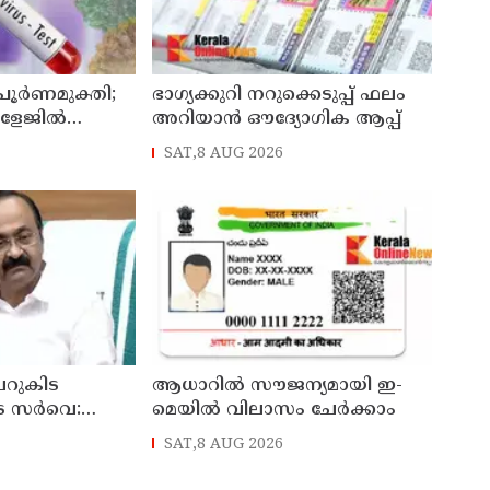
 പൂർണമുക്തി;
ഭാഗ്യക്കുറി നറുക്കെടുപ്പ് ഫലം
ോളേജിൽ
അറിയാൻ ഔദ്യോഗിക ആപ്പ്
ന്ന 43കാരൻ
SAT,8 AUG 2026
ി
റുകിട
ആധാറിൽ സൗജന്യമായി ഇ-
െ സർവെ:
മെയിൽ വിലാസം ചേർക്കാം
രങ്ങൾ
SAT,8 AUG 2026
്യമന്ത്രി വി