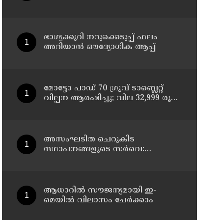
ചികിത്സയിലിരുന്ന 43കാരൻ
വീട്ടിലേക്ക് മടങ്ങി
ഭാഗ്യക്കുറി നറുക്കെടുപ്പ് ഫലം
അറിയാൻ ഔദ്യോഗിക ആപ്പ്
മോട്ടോ പാഡ് 70 ഗ്രൂവ് ടാബ്ലെറ്റ്
വില്പന ആരംഭിച്ചു; വില 32,999 രൂപ
മുതൽ
അസംഘടിത ചെറുകിട
സ്ഥാപനങ്ങളുടെ സർവെ:
കൃത്യമായ വിവരങ്ങൾ
നൽകണമെന്ന് മുഖ്യമന്ത്രി വി ഡി
സതീശൻ
ആധാറിൽ സൗജന്യമായി ഇ-
മെയിൽ വിലാസം ചേർക്കാം