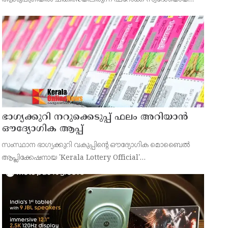
43കാരനെ ഡിസ്ചാർജ് ചെയ്തു.
ഭാഗ്യക്കുറി നറുക്കെടുപ്പ് ഫലം അറിയാൻ
ഔദ്യോഗിക ആപ്പ്
സംസ്ഥാന ഭാഗ്യക്കുറി വകുപ്പിന്റെ ഔദ്യോഗിക മൊബൈൽ
ആപ്ലിക്കേഷനായ 'Kerala Lottery Official'
പൊതുജനങ്ങൾക്ക് ലഭ്യമാണെന്ന് കേരള സംസ്ഥാന
ഭാഗ്യക്കുറി വകുപ്പ് ഡയറക്ടർ അഞ്ജു കെ എസ് അറിയിച്ചു.