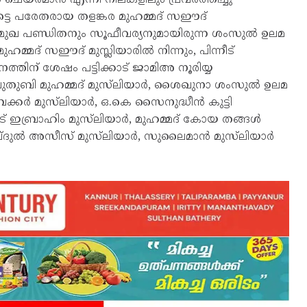
്ടെ പരേതരായ തളങ്കര മുഹമ്മദ് സഈദ്
മുഖ പണ്ഡിതനും സൂഫീവര്യനുമായിരുന്ന ശംസുൽ ഉലമ
ുഹമ്മദ് സഈദ് മുസ്ലിയാരിൽ നിന്നും, പിന്നീട്
്തിന് ശേഷം പട്ടിക്കാട്‌ ജാമിഅ നൂരിയ്യ
 ഖുതുബി മുഹമ്മദ് മുസ്‌ലിയാർ, ശൈഖുനാ ശംസുൽ ഉലമ
കർ മുസ്‌ലിയാർ, ഒ.കെ സൈനുദ്ധീൻ കുട്ടി
പാട് ഇബ്രാഹിം മുസ്‌ലിയാർ, മുഹമ്മദ് കോയ തങ്ങൾ
ബ്ദുൽ അസീസ് മുസ്‌ലിയാർ, സുലൈമാൻ മുസ്‌ലിയാർ