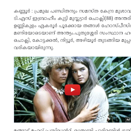
കണ്ണൂർ : പ്രമുഖ പണ്ഡിതനും സമസ്ത കേന്ദ്ര മു
ടി.എസ് ഇബ്രാഹീം കുട്ടി മുസ്ല്യാർ ചൊക്ലി(88) അന
ഉണ്ണികുളം എകരൂർ പൂക്കോയ തങ്ങൾ ഹോസ്പീസിൽ ചിക
മണിയോടെയാണ് അന്ത്യം.പുതുശ്ശേരി സംസ്ഥാന ഹജ്ജ്
ചൊക്ലി, കോട്ടക്കൽ, നിട്ടൂർ, അഴിയൂർ തുടങ്ങിയ 
വരികയായിരുന്നു.
മങ്ങാട് മഹല് പ്രസിഡൻറ്, ഖുതുബി ചാരിറ്റബിൾ ട്രസ്റ