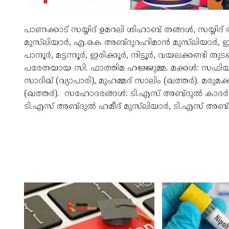
പാണക്കാട് സയ്യിദ് ഉമറലി ശിഹാബ് തങ്ങൾ, സയ്യ
മുസ്‌ലിയാർ, എ.കെ അബ്ദുറഹിമാൻ മുസ്‌ലിയാർ,
പാനൂർ, മട്ടന്നൂർ, ഇരിക്കൂർ, നിട്ടൂർ, വയലക്കണ്ടി തുട
പരേതയായ സി. ഫാത്തിമ ഹജ്ജുമ്മ. മക്കൾ: സഫിയ,
സാദിഖ് (വ്യാപാരി), മുഹമ്മദ് സാലിം (ഖത്തർ). മ
(ഖത്തർ). സഹോദരങ്ങൾ: ടി.എസ് അബ്ദുൽ കാദർ മ
ടി.എസ് അബ്ദുൽ ഹമീദ് മുസ്‌ലിയാർ, ടി.എസ് അബ്‌ദ