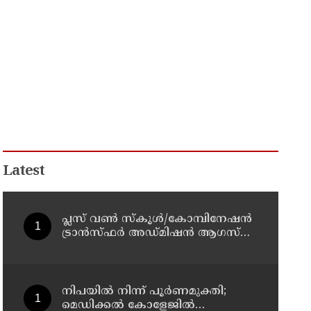
Latest
പ്ലസ് വൺ സ്‌കൂൾ/കോമ്പിനേഷൻ
ട്രാൻസ്ഫർ അഡ്മിഷൻ ആഗസ്ത്
10, 11 തീയതികളിൽ
നിപയിൽ നിന്ന് പൂർണമുക്തി;
മെഡിക്കൽ കോളേജിൽ