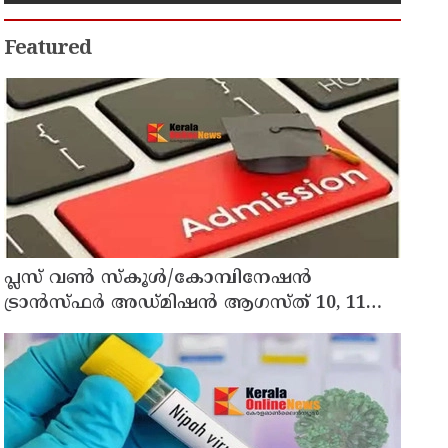
Featured
പ്ലസ് വൺ സ്‌കൂൾ/കോമ്പിനേഷൻ
ട്രാൻസ്ഫർ അഡ്മിഷൻ ആഗസ്ത് 10, 11
തീയതികളിൽ