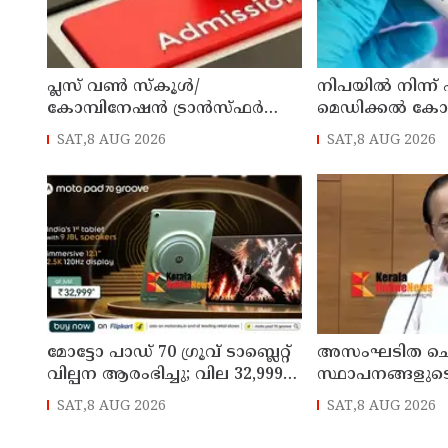
പ്ലസ് വൺ സ്‌കൂൾ/
നിപയിൽ നിന്ന്
കോമ്പിനേഷൻ ട്രാൻസ്ഫർ
മെഡിക്കൽ ക
അഡ്മിഷൻ ആഗസ്ത് 10, 11
ചികിത്സയിലിരു
SAT,8 AUG 2026
SAT,8 AUG 2026
തീയതികളിൽ
വീട്ടിലേക്ക് മടങ്ങ
മോട്ടോ പാഡ് 70 ഗ്രൂവ് ടാബ്ലെറ്റ്
അസംഘടിത ചെ
വില്പന ആരംഭിച്ചു; വില 32,999
സ്ഥാപനങ്ങളുട
രൂപ മുതൽ
കൃത്യമായ വിവ
SAT,8 AUG 2026
SAT,8 AUG 2026
നൽകണമെന്ന് മുഖ
ഡി സതീശൻ