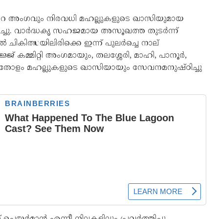
ശാവറ അംഗവും നിരവധി മഹല്ലുകളുടെ ഖാസിയുമായ
്തരിച്ചു. വാർദ്ധകൃ സഹജമായ അസൂഖത്ത തുടർന്ന്
ിത്സയിലിരിക്കെ ഇന്ന്‌ പുലർച്ചെ നാല്
 കമ്മിറ്റി അംഗമായും, തലശ്ശേരി, മാഹി, പാനൂർ,
മുപ്പതോളം മഹല്ലുകളുടെ ഖാസിയായും സേവനമനുഷ്ഠിച്ചു
്റ് ചെയർമാൻ എന്നീ നിലകളിലും പ്രവർത്തിച്ചു