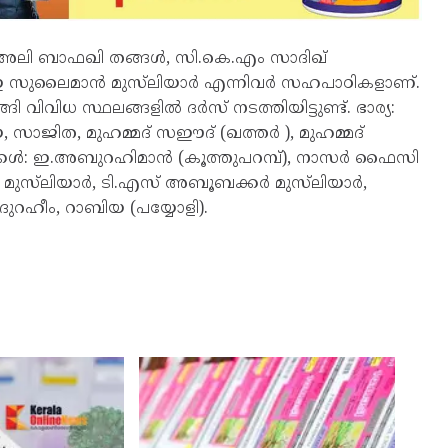
ിദ് അലി ബാഫഖി തങ്ങൾ, സി.കെ.എം സാദിഖ്
 ഇ സുലൈമാൻ മുസ്‌ലിയാർ എന്നിവർ സഹപാഠികളാണ്.
ങ്ങി വിവിധ സ്ഥലങ്ങളിൽ ദർസ് നടത്തിയിട്ടുണ്ട്. ഭാര്യ:
 സാജിത, മുഹമ്മദ് സഈദ് (ഖത്തർ ), മുഹമ്മദ്
രുമക്കൾ: ഇ.അബുറഹിമാൻ (കൂത്തുപറമ്പ്), നാസർ ഫൈസി
ുസ്‌ലിയാർ, ടി.എസ് അബൂബക്കർ മുസ്‌ലിയാർ,
ുറഹീം, റാബിയ (പയ്യോളി).