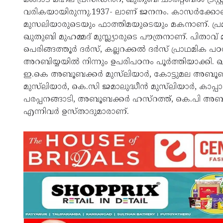
വരികയായിരുന്നു.1937- ലാണ് ജനനം. കാസർക്കോട
മുസലിയാരുടെയും ഫാത്തിമയുടെയും മകനാണ്. പ്ര
ഖുതുബി മുഹമ്മദ് മുസ്ല്യാരുടെ പൗത്രനാണ്. പിതാവ് മ
പെരിങ്ങത്തൂർ ദർസ്, കല്ലറക്കൽ ദർസ് പ്രാഥമിക പഠനത
അറബിയ്യയിൽ നിന്നും ഉപരിപഠനം പൂർത്തിയാക്കി.
ഇ.കെ അബൂബക്കർ മുസ്‌ലിയാർ, കോട്ടുമല അബൂബക്
മുസ്‌ലിയാർ, കെ.സി ജമാലുദ്ധീൻ മുസ്‌ലിയാർ, കാപ്
പരപ്പനങ്ങാടി, അബൂബക്കർ ഹസ്‌റത്ത്, കെ.പി അ
എന്നിവർ ഉസ്താദുമാരാണ്.