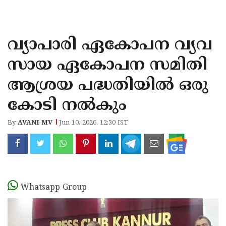
KOZHIKODE
WAYANAD
വ്യാപാരി ഏകോപന വ്യവ
KANNUR
സായ ഏകോപന സമിതി
KASARAGOD
ആശ്രയ പദ്ധതിയിൽ ഒരു
കോടി നൽകും
By
AVANI MV
Jun 10, 2026, 12:30 IST
Whatsapp Group