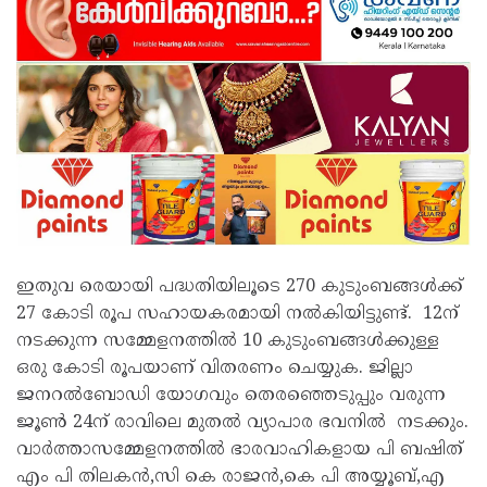
ഇതുവ രെയായി പദ്ധതിയിലൂടെ 270 കുടുംബങ്ങൾക്ക്
27 കോടി രൂപ സഹായകരമായി നൽകിയിട്ടുണ്ട്. 12ന്
നടക്കുന്ന സമ്മേളനത്തിൽ 10 കുടുംബങ്ങൾക്കുള്ള
ഒരു കോടി രൂപയാണ് വിതരണം ചെയ്യുക. ജില്ലാ
ജനറൽബോഡി യോഗവും തെരഞ്ഞെടുപ്പും വരുന്ന
ജൂൺ 24ന് രാവിലെ മുതൽ വ്യാപാര ഭവനിൽ നടക്കും.
വാർത്താസമ്മേളനത്തിൽ ഭാരവാഹികളായ പി ബഷിത്
എം പി തിലകൻ,സി കെ രാജൻ,കെ പി അയ്യൂബ്,എ