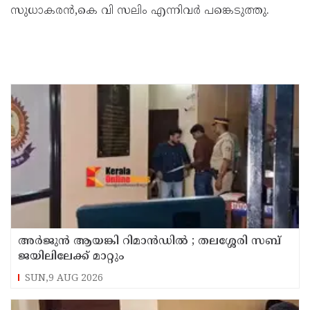
സുധാകരൻ,കെ വി സലിം എന്നിവർ പങ്കെടുത്തു.
അര്‍ജുന്‍ ആയങ്കി റിമാന്‍ഡില്‍ ; തലശ്ശേരി സബ്
ജയിലിലേക്ക് മാറ്റും
SUN,9 AUG 2026