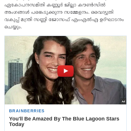
ഏകോപനസമിതി കണ്ണൂർ ജില്ലാ കൗൺസിൽ
അംഗങ്ങൾ പങ്കെടുക്കുന്ന സമ്മേളനം. വൈദ്യുതി
വകുപ്പ് മന്ത്രി സണ്ണി ജോസഫ് എംഎൽഎ ഉദ്ഘാടനം
ചെയ്യും.