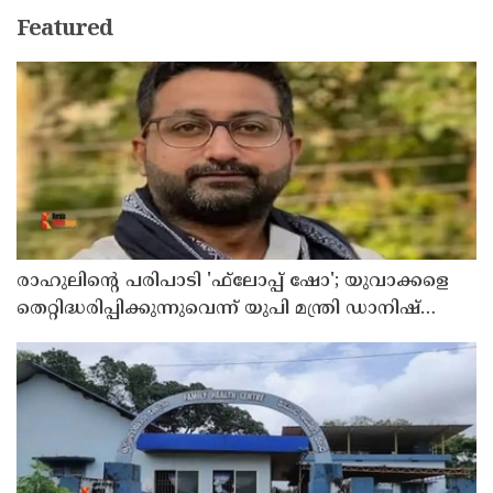
Featured
രാഹുലിന്റെ പരിപാടി 'ഫ്‌ലോപ്പ് ഷോ'; യുവാക്കളെ
തെറ്റിദ്ധരിപ്പിക്കുന്നുവെന്ന് യുപി മന്ത്രി ഡാനിഷ്
അന്‍സാരി