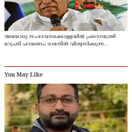
അയോധ്യ സംഭാവനക്കൊള്ളയില്‍ പ്രധാനമന്ത്രി
മറുപടി പറയണം; രാമനില്‍ വിശ്വസിക്കുന്ന
സാധാരണക്കാര്‍ ആശങ്കാകുലരാണെന്ന് ഖാര്‍ഗെ
You May Like