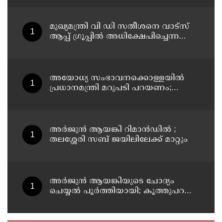
കുടുംബാരോഗ്യ കേന്ദ്രം അടച്ചുപൂട്ടി
മുഖ്യമന്ത്രി വി ഡി സതീശനെ വാട്‌സ്
ആപ്പ് ഗ്രൂപ്പില്‍ അധിക്ഷേപിച്ചെന്ന
പരാതി; കാലടി സ്വദേശിക്ക് എതിരെ
കേസ്
അയോധ്യ സംഭാവനക്കൊള്ളയില്‍
പ്രധാനമന്ത്രി മറുപടി പറയണം;
രാമനില്‍ വിശ്വസിക്കുന്ന
സാധാരണക്കാര്‍
ആശങ്കാകുലരാണെന്ന് ഖാര്‍ഗെ
അര്‍ജുന്‍ ആയങ്കി റിമാന്‍ഡില്‍ ;
തലശ്ശേരി സബ് ജയിലിലേക്ക് മാറ്റും
അര്‍ജുന്‍ ആയങ്കിയുടെ ചോദ്യം
ചെയ്യല്‍ പൂര്‍ത്തിയായി; കൂത്തുപറമ്പ്
മജിസ്ട്രേറ്റിന് മുൻപില്‍ ഹാജരാക്കും