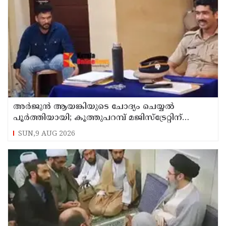
അര്‍ജുന്‍ ആയങ്കിയുടെ ചോദ്യം ചെയ്യല്‍
പൂര്‍ത്തിയായി; കൂത്തുപറമ്പ് മജിസ്ട്രേറ്റിന്
മുൻപില്‍ ഹാജരാക്കും
SUN,9 AUG 2026