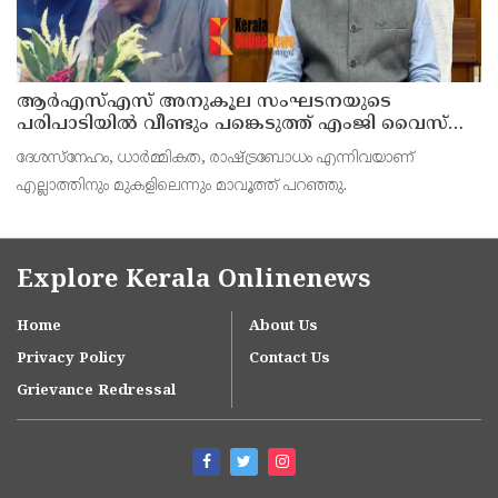
ആര്‍എസ്എസ് അനുകൂല സംഘടനയുടെ
പരിപാടിയില്‍ വീണ്ടും പങ്കെടുത്ത് എംജി വൈസ്
ചാന്‍സലര്‍ ഡോ. ഡി മാവൂത്ത്
ദേശസ്നേഹം, ധാര്‍മ്മികത, രാഷ്ട്രബോധം എന്നിവയാണ്
എല്ലാത്തിനും മുകളിലെന്നും മാവൂത്ത് പറഞ്ഞു.
Explore Kerala Onlinenews
Home
About Us
Privacy Policy
Contact Us
Grievance Redressal