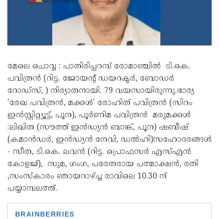
മേലെ ചൊവ്വ : പാതിരിപ്പറമ്പ് രോമാഞ്ചിൽ ടി.കെ.
പവിത്രൻ (റിട്ട. ജോയൻ്റ് ഡയറക്ടർ, ബോഡർ
റോഡ്സ്, ) നിര്യാതനായി. 79 വയസായിരുന്നു.ഭാര്യ
'രേഖ പവിത്രൻ, മക്കൾ' രോഹിത് പവിത്രൻ (സിറം
ഇൻസ്റ്റിറ്റ്യൂട്ട്, പൂന), പൂർണിമ പവിത്രൻ മരുമക്കൾ
:ലിഖിത (സൗത്ത് ഇൻഡ്യൻ ബാങ്ക്, പൂന) ഷബീഷ്
(കമാൻഡർ, ഇൻഡ്യൻ നേവി, ഡൽഹി)സഹോദരങ്ങൾ
- സീത, ടി.കെ. ലവൻ (റിട്ട. പ്രൊഫസർ എസ്എൻ
കോളജ്), സുമ, ഗംഗ, പരേതരായ പത്മാക്ഷൻ, രതി
,സംസ്കാരം ഞായറാഴ്ച്ച രാവിലെ 10.30 ന്
പയ്യാമ്പലത്ത്.