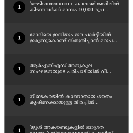
'അടിയന്തരാവസ്ഥ കാലത്ത് ജയിലില്‍
കിടന്നവര്‍ക്ക് മാസം 10,000 രൂപ
പെന്‍ഷന്‍'; പ്രഖ്യാപനവുമായി
ബംഗാള്‍ സര്‍ക്കാര്‍
മോദിയെ ഇനിയും ഈ പാര്‍ട്ടിയില്‍
ഇരുന്നുകൊണ്ട് സ്തുതിച്ചാല്‍ മറുപടി
നല്‍കാന്‍ അറിയാത്തവരാണ് യൂത്ത്
കോണ്‍ഗ്രസുകാര്‍ എന്ന് കരുതേണ്ട ;
ശശി തരൂരിനെതിരെ യൂത്ത്
കോണ്‍ഗ്രസ് നേതാവ്
ആര്‍എസ്എസ് അനുകൂല
സംഘടനയുടെ പരിപാടിയില്‍ വീണ്ടും
പങ്കെടുത്ത് എംജി വൈസ് ചാന്‍സലര്‍
ഡോ. ഡി മാവൂത്ത്
നീണ്ടകരയില്‍ കാണാതായ ഗൗതം
കൃഷ്ണക്കായുള്ള തിരച്ചില്‍
പുനരാരംഭിച്ചു; നേവിയുടെ
ഐഎന്‍എസ് കല്‍പ്പേനി തീരത്ത്
'മ്യൂള്‍ അകൗണ്ടുകളില്‍ ജാഗ്രത