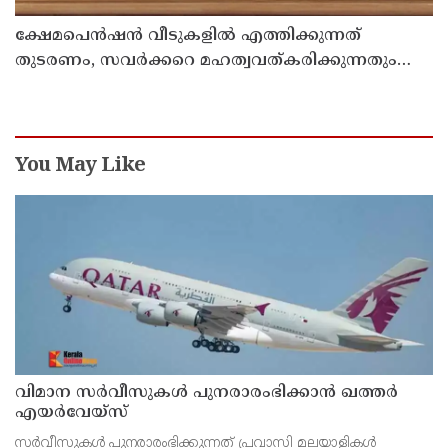
ക്ഷേമപെൻഷൻ വീടുകളിൽ എത്തിക്കുന്നത്
തുടരണം, സവർക്കറെ മഹത്വവത്കരിക്കുന്നതും
വന്ദേമാതരം മുഴുവൻ ചൊല്ലുന്നതും ആർഎസ്എസ്
അജൻഡയെന്ന് പ്രതിപക്ഷ നേതാവ് പിണറായി
വിജയൻ
You May Like
വിമാന സര്‍വീസുകള്‍ പുനരാരംഭിക്കാന്‍ ഖത്തര്‍
എയര്‍വേയ്‌സ്
സര്‍വീസുകള്‍ പുനരാരംഭിക്കുന്നത് പ്രവാസി മലയാളികള്‍