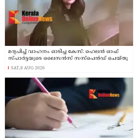
മദ്യപിച്ച് വാഹനം ഓടിച്ച കേസ്: ഹെലൻ ഓഫ്
സ്പാർട്ടയുടെ ലൈസൻസ് സസ്പെൻഡ് ചെയ്തു
SAT,8 AUG 2026