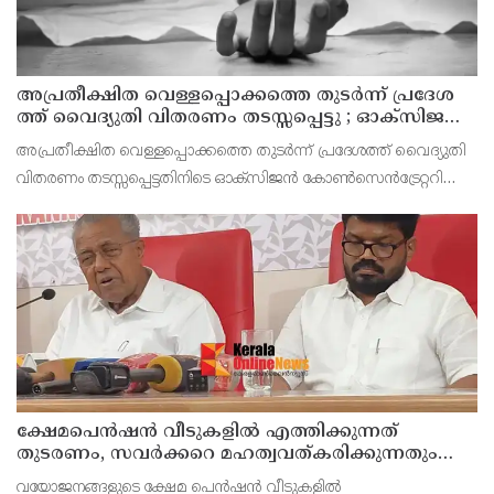
അ​പ്ര​തീ​ക്ഷി​ത വെ​ള്ള​പ്പൊ​ക്ക​ത്തെ തു​ട​ർ​ന്ന് പ്ര​ദേ​ശ​
ത്ത് വൈ​ദ്യു​തി വി​ത​ര​ണം ത​ട​സ്സ​പ്പെ​ട്ടു ; ഓക്സിജൻ
കോൺസെൻട്രേറ്റർ നിലച്ച് രോഗി മരിച്ചു
അപ്രതീക്ഷിത വെള്ളപ്പൊക്കത്തെ തുടർന്ന് പ്രദേശത്ത് വൈദ്യുതി
വിതരണം തടസ്സപ്പെട്ടതിനിടെ ഓക്സിജൻ കോൺസെൻട്രേറ്ററിന്റെ
സഹായത്തോടെ വീട്ടിൽ ചികിത്സയിൽ കഴിഞ്ഞിരുന്ന രോഗി മരിച്ചു.
തലവടി ഗ്രാമപഞ്ചായത്ത് 11ാം വാർ
ക്ഷേമപെൻഷൻ വീടുകളിൽ എത്തിക്കുന്നത്
തുടരണം, സവർക്കറെ മഹത്വവത്കരിക്കുന്നതും
വന്ദേമാതരം മുഴുവൻ ചൊല്ലുന്നതും ആർഎസ്എസ്
വയോജനങ്ങളുടെ ക്ഷേമ പെൻഷൻ വീടുകളിൽ