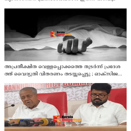
അ​പ്ര​തീ​ക്ഷി​ത വെ​ള്ള​പ്പൊ​ക്ക​ത്തെ തു​ട​ർ​ന്ന് പ്ര​ദേ​ശ​
ത്ത് വൈ​ദ്യു​തി വി​ത​ര​ണം ത​ട​സ്സ​പ്പെ​ട്ടു ; ഓക്സിജൻ
കോൺസെൻട്രേറ്റർ നിലച്ച് രോഗി മരിച്ചു