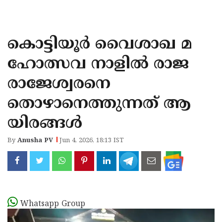
KOZHIKODE
WAYANAD
കൊട്ടിയൂർ വൈശാഖ മ
KANNUR
ഹോത്സവ നാളിൽ രാജ
KASARAGOD
രാജേശ്വരനെ
തൊഴാനെത്തുന്നത് ആ
യിരങ്ങൾ
By
Anusha PV
Jun 4, 2026, 18:13 IST
Whatsapp Group