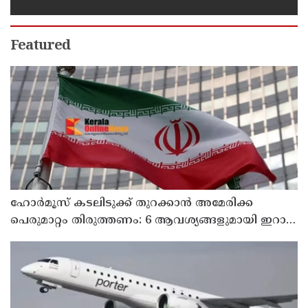
ശിക്ഷ നല്‍കും':എഡിജിപി
Featured
ഹോര്‍മൂസ് കടലിടുക്ക് തുറക്കാന്‍ അമേരിക്ക
പെരുമാറ്റം തിരുത്തണം: 6 ആവശ്യങ്ങളുമായി ഇറാന്‍
ദേശീയ സുരക്ഷാ കൗണ്‍സില്‍