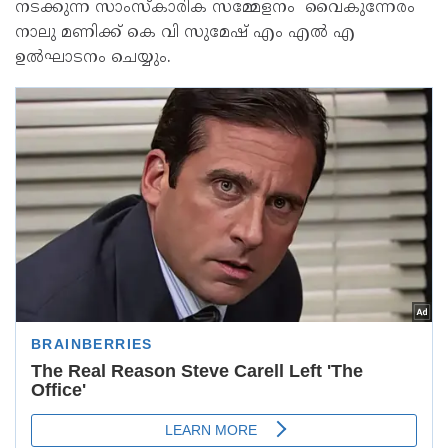
നടക്കുന്ന സാംസ്കാരിക സമ്മേളനം വൈകുന്നേരം
നാലു മണിക്ക് കെ വി സുമേഷ് എം എൽ എ
ഉൽഘാടനം ചെയ്യും.