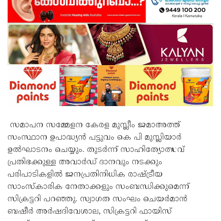
സമാപന സമ്മേളന കേരള മുസ്ലീം ജമാഅത്ത്
സംസ്ഥാന ഉപാദ്ധ്യൻ പട്ടുവം കെ പി മുസ്ലിയാർ
ഉൽഘാടനം ചെയ്യും. തുടർന്ന് സാഹിത്യോത്സവ്
പ്രതിഭക്കുള്ള അവാർഡ് ദാനവും നടക്കും
പരിപാടികളിൽ ജനപ്രതിനിധിക രാഷ്ട്രീയ
സാംസ്കാരിക നേതാക്കളും സംബന്ധിക്കുമെന്ന്
സിക്രട്ടറി പറഞ്ഞു. സ്വാഗത സംഘം ചെയർമാൻ
ബഷീർ അർഷദിവേശാല, സിക്രട്ടറി ഫായിസ്