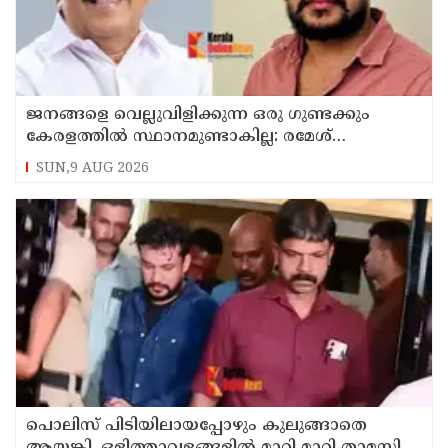
ജനങ്ങളെ വെല്ലുവിളിക്കുന്ന ഒരു ഗുണ്ടക്കും
കേരളത്തില്‍ സ്ഥാനമുണ്ടാകില്ല: രമേശ്
ചെന്നിത്തല
SUN,9 AUG 2026
പൊലിസ് പിടിയിലായപ്പോഴും കുലുങ്ങാതെ
ആയങ്കി, ഒളിത്താവളങ്ങളില്‍ മാറി മാറി താമസിച്ച്