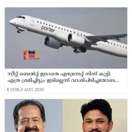
സീറ്റ് ബെല്‍റ്റ് ഇടാതെ എഴുന്നേറ്റ് നിന്ന് കുട്ടി;
എത്ര ശ്രമിച്ചിട്ടും ഇടില്ലെന്ന് വാശിപിടിച്ചതോടെ
വിമാനം റദ്ദാക്കി
SUN,9 AUG 2026