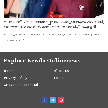
പൊലിസ് പിടിയിലായപ്പോഴും കുലുങ്ങാതെ ആയങ്കി,
ഒളിത്താവളങ്ങളില്‍ മാറി മാറി താമസിച്ച് കണ്ണൂരിലെ
ക്വട്ടേഷന്‍ നേതാവ്
അര്‍ജുനെ ഒളിവില്‍ കഴിയാന്‍ സഹായിച്ചവര്‍ക്കായും അന്വേഷണം
നടക്കുന്നുണ്ട്.
Explore Kerala Onlinenews
Home
About Us
Privacy Policy
Contact Us
Grievance Redressal