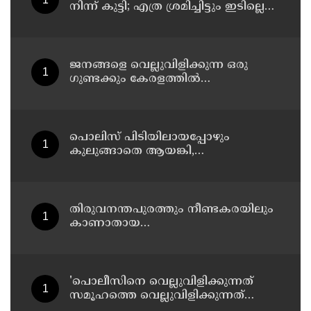
നിന്ന് കുട്ടി; എത്ര ശ്രമിച്ചിട്ടും ഇടില്ലെന്ന്
വാശിപിടിച്ചതോടെ വിമാനം റദ്ദാക്കി
ജനങ്ങളെ വെല്ലുവിളിക്കുന്ന ഒരു
ഗുണ്ടക്കും കേരളത്തില്‍
സ്ഥാനമുണ്ടാകില്ല: രമേശ് ചെന്നിത്തല
പൊലിസ് പിടിയിലായപ്പോഴും
കുലുങ്ങാതെ ആയങ്കി,
ഒളിത്താവളങ്ങളില്‍ മാറി മാറി
താമസിച്ച് കണ്ണൂരിലെ ക്വട്ടേഷന്‍
നേതാവ്
തിരുവനന്തപുരത്തും നീണ്ടകരയിലും
കാണാതായ
മത്സ്യത്തൊഴിലാളികള്‍ക്കായി
തിരച്ചില്‍ പത്താം ദിവസത്തിലേക്ക്
'പൊലീസിനെ വെല്ലുവിളിക്കുന്നത്
സമൂഹത്തെ വെല്ലുവിളിക്കുന്നത്
പോലെ, കുറ്റത്തിന് അനുസരിച്ച്