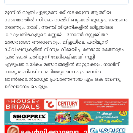
മൂന്നിന് രാത്രി ഏഴുമണിക്ക് നടക്കുന്ന ആത്മീയ
സംഗമത്തിൽ സി കെ റാഷിദ് ബുഖാരി മുഖ്യപ്രഭാഷണം
നടത്തും. നാല് , അഞ്ച് തീയ്യതികളിൽ ജില്ലയിലെ
കലാപ്രതിഭകളുടെ സ്റ്റേജ് - നോൺ സ്റ്റേജ് തല
മത്സരങ്ങൾ അരങ്ങേറും. ജില്ലയിലെ പതിമൂന്ന്
ഡിവിഷനുകളിൽ നിന്നും വിജയിച്ച രണ്ടായിരത്തോളം
പ്രതിഭകർ പതിമൂന്ന് വേദികളിലായി നൂറ്റി
എഴുപതിലധികം മത്സരങ്ങളിൽ മാറ്റുരക്കും. നാലിന്
നാലു മണിക്ക് സാഹിത്യോത്സവം പ്രശസ്ത
ഓൺലൈൻമാധ്യമ പ്രവർത്തനായ എം കെ വേണു
ഉദ്ഘാടനം ചെയ്യും.