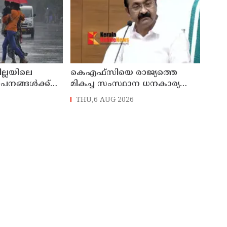
ില്ലയിലെ
കെഎഫ്‌സിയെ രാജ്യത്തെ
ഥാപനങ്ങൾക്ക്
മികച്ച സംസ്ഥാന ധനകാര്യ
സ്ഥാപനമാക്കും: മുഖ്യമന്ത്രി വി
THU,6 AUG 2026
ഡി സതീശൻ