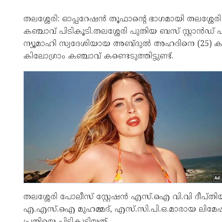
തലശ്ശേരി: ഓപ്പറേഷൻ തൂഫാന്റെ ഭാഗമായി തലശ്ശ
കഞ്ചാവ് പിടികൂടി.തലശ്ശേരി പുതിയ ബസ് സ്റ്റാ
ന്യൂമാഹി സ്വദേശിയായ അബ്ദുൽ അഹദിനെ (25) കഞ്
കിലോഗ്രാം കഞ്ചാവ് കണ്ടെടുത്തിട്ടുണ്ട്.
തലശ്ശേരി പോലീസ് സ്റ്റേഷൻ എസ്.ഐ വി.വി ദീപ്തി
എ.എസ്.ഐ മുഹമ്മദ്, എസ്.സി.പി.ഒ.മാരായ ലിമേഷ്
പ്രതിയെ പിടികൂടിയത്.