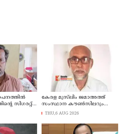
ഥാപനത്തിൽ
കേരള മുസ്‌ലിം ജമാഅത്ത്
തിന്റെ സിഗരറ്റ്
സംസ്ഥാന കൗൺസിലറും
നാട്
തളിപ്പറമ്പിലെ മുതിർന്ന മാധ്യമ
THU,6 AUG 2026
സെയിൽസ്മാൻ
പ്രവർത്തകനുമായ ബി എ
പിടിയിൽ
അലി മൊഗ്രാൽ നിര്യാതനായി