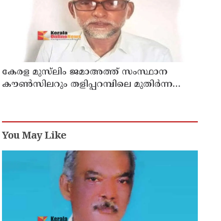
കേരള മുസ്‌ലിം ജമാഅത്ത് സംസ്ഥാന
കൗൺസിലറും തളിപ്പറമ്പിലെ മുതിർന്ന
മാധ്യമ പ്രവർത്തകനുമായ ബി എ അലി
മൊഗ്രാൽ നിര്യാതനായി
You May Like