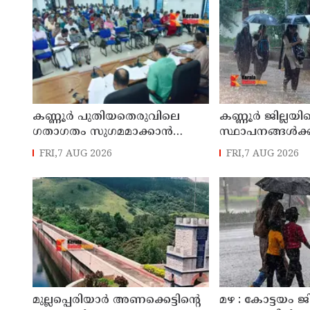
കണ്ണൂർ പുതിയതെരുവിലെ
കണ്ണൂർ ജില്ലയില
ഗതാഗതം സുഗമമാക്കാന്‍
സ്ഥാപനങ്ങള്‍ക്ക
നടപടികള്‍ സ്വീകരിക്കും
അവധി പ്രഖ്യാപിച
FRI,7 AUG 2026
FRI,7 AUG 2026
മുല്ലപ്പെരിയാർ അണക്കെട്ടിന്റെ
മഴ : കോട്ടയം ജ