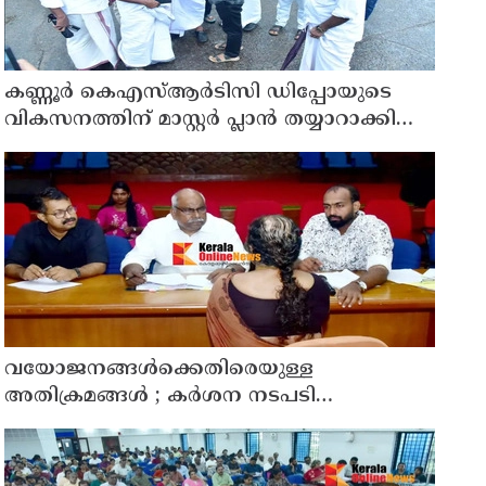
കണ്ണൂർ കെഎസ്ആർടിസി ഡിപ്പോയുടെ
വികസനത്തിന് മാസ്റ്റർ പ്ലാൻ തയ്യാറാക്കി
സമർപ്പിക്കും : ടി ഒ മോഹനൻ എം എൽ എ
വയോജനങ്ങൾക്കെതിരെയുള്ള
അതിക്രമങ്ങൾ ; കർശന നടപടി
സ്വീകരിക്കുമെന്ന് കമ്മീഷൻ