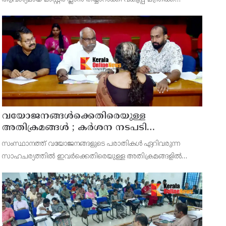
സമർപ്പിക്കുമെന്ന് അഡ്വ.ടി ഒ മോഹനൻ എംഎൽഎ
അറിയിച്ചു. ഡിപ്പോയ്ക്ക് നാല് ഏക്കറിൽ അധികം വരുന്ന
സ്ഥലമുണ്ട്
വയോജനങ്ങൾക്കെതിരെയുള്ള
അതിക്രമങ്ങൾ ; കർശന നടപടി
സ്വീകരിക്കുമെന്ന് കമ്മീഷൻ
സംസ്ഥാനത്ത് വയോജനങ്ങളുടെ പരാതികൾ ഏറിവരുന്ന
സാഹചര്യത്തിൽ ഇവർക്കെതിരെയുള്ള അതിക്രമങ്ങളിൽ
കർശന നടപടി സ്വീകരിക്കുമെന്ന് വയോജന കമ്മീഷൻ
ചെയർമാൻ അഡ്വ. കെ. സോമപ്രസാദ്.