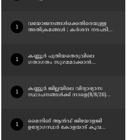
മാസ്റ്റർ പ്ലാൻ തയ്യാറാക്കി
സമർപ്പിക്കും : ടി ഒ മോഹനൻ എം
എൽ എ
വയോജനങ്ങൾക്കെതിരെയുള്ള
അതിക്രമങ്ങൾ ; കർശന നടപടി
സ്വീകരിക്കുമെന്ന് കമ്മീഷൻ
കണ്ണൂർ പുതിയതെരുവിലെ
ഗതാഗതം സുഗമമാക്കാന്‍
നടപടികള്‍ സ്വീകരിക്കും
കണ്ണൂർ ജില്ലയിലെ വിദ്യാഭ്യാസ
സ്ഥാപനങ്ങള്‍ക്ക് നാളെ(8/8/26)
അവധി പ്രഖ്യാപിച്ചു
മൈനിങ് ആൻഡ്​ ജിയോളജി
ഉദ്യോഗസ്ഥർ കോളയാട് കൂവ
ഉന്നതി സന്ദർശിച്ചു