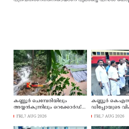
കണ്ണൂർ ചെമ്പേരിയിലും
കണ്ണൂർ കെഎസ
അയ്യൻകുന്നിലും റെക്കോർഡ്
ഡിപ്പോയുടെ വ
മഴ ; ഉദയഗിരിയിൽ നേരിയ
മാസ്റ്റർ പ്ലാൻ തയ
FRI,7 AUG 2026
FRI,7 AUG 2026
ഉരുൾപൊട്ടൽ; 13 പേരെ
സമർപ്പിക്കും :
ക്യാമ്പിലേക്ക് മാറ്റി
എം എൽ എ