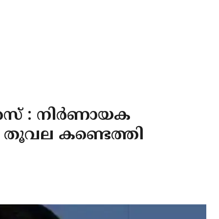
സ് : നിർണായക
 തൂവല കണ്ടെത്തി