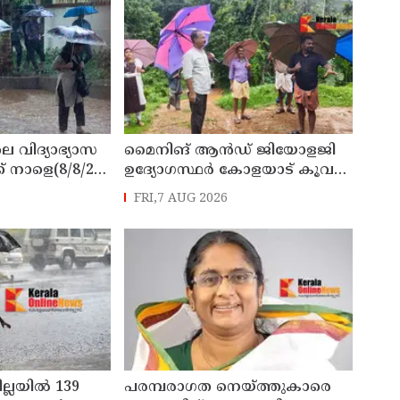
െ വിദ്യാഭ്യാസ
മൈനിങ് ആൻഡ്​ ജിയോളജി
് നാളെ(8/8/26)
ഉദ്യോഗസ്ഥർ കോളയാട് കൂവ
്ചു
ഉന്നതി സന്ദർശിച്ചു
FRI,7 AUG 2026
ില്ലയിൽ 139
പരമ്പരാഗത നെയ്ത്തുകാരെ