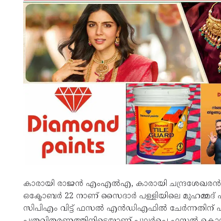
കാരായി രാജന്‍ എംഎല്‍എ, കാരായി ചന്ദ്രശേഖരന്‍ 
ഒക്ടോബര്‍ 22 നാണ് സൈദാര്‍ പള്ളിയിലെ മുഹമ്മദ് ഫസ
സിപിഎം വിട്ട് ഫസല്‍ എന്‍ഡിഎഫില്‍ ചേര്‍ന്നതിന
പത്രവിതരണത്തിനിടെയാണ് പുലർച്ചെ ഫസൽ കൊല്ലപ