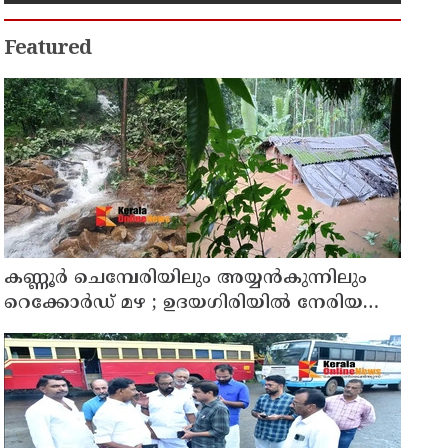
Featured
കണ്ണൂർ ചെമ്പേരിയിലും അയ്യൻകുന്നിലും
റെക്കോർഡ് മഴ ; ഉദയഗിരിയിൽ നേരിയ
ഉരുൾപൊട്ടൽ; 13 പേരെ ക്യാമ്പിലേക്ക് മാറ്റി