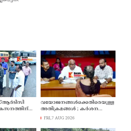
്ആർടിസി
വയോജനങ്ങൾക്കെതിരെയുള്ള
ികസനത്തിന്
അതിക്രമങ്ങൾ ; കർശന
്യാറാക്കി
നടപടി സ്വീകരിക്കുമെന്ന്
FRI,7 AUG 2026
 ടി ഒ മോഹനൻ
കമ്മീഷൻ