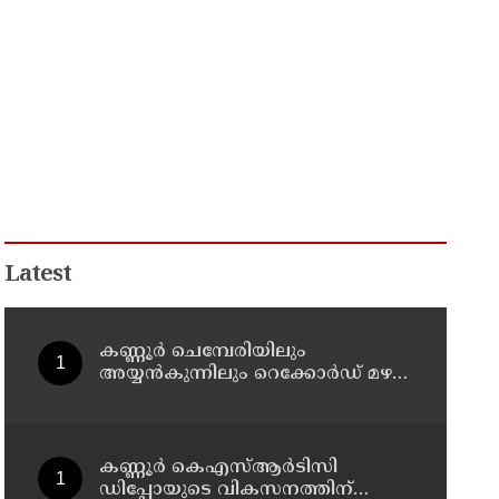
Latest
കണ്ണൂർ ചെമ്പേരിയിലും
അയ്യൻകുന്നിലും റെക്കോർഡ് മഴ ;
ഉദയഗിരിയിൽ നേരിയ
ഉരുൾപൊട്ടൽ; 13 പേരെ
ക്യാമ്പിലേക്ക് മാറ്റി
കണ്ണൂർ കെഎസ്ആർടിസി
ഡിപ്പോയുടെ വികസനത്തിന്