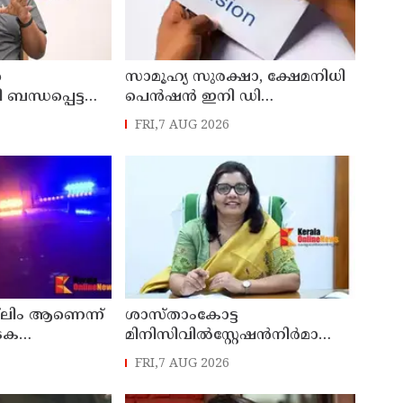
ൻ
സാമൂഹ്യ സുരക്ഷാ, ക്ഷേമനിധി
ന്ധപ്പെട്ട
പെൻഷൻ ഇനി ഡി
ബിടിയിലൂടെ നൽകും
FRI,7 AUG 2026
്
രെ
ാധിക്കും ;
ലഗോപാൽ
‍ലിം ആണെന്ന്
ശാസ്താംകോട്ട
ാടക
മിനിസിവില്‍സ്റ്റേഷന്‍നിര്‍മാണം
്രൂരമർദനം
വേഗത്തിലാക്കും: കൊല്ലം ജില്ലാ
FRI,7 AUG 2026
കലക്ടര്‍