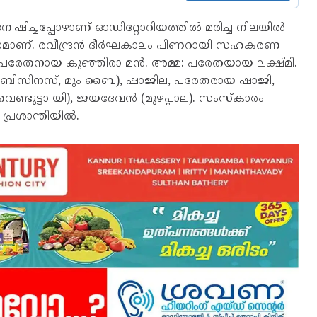
്വേഷിച്ചപ്പോഴാണ് ഓഡിറ്റോറിയത്തിൽ മരിച്ച നിലയിൽ
അംഗമാണ്. രവീന്ദ്രൻ ദീർഘകാലം പിണറായി സഹകരണ
: പരേതനായ കുഞ്ഞിരാ മൻ. അമ്മ: പരേതയായ ലക്ഷ്മി.
 (ബിസിനസ്, മും ബൈ), ഷാജില, പരേതരായ ഷാജി,
(വെണ്ടുട്ടാ യി), ജയദേവൻ (മുഴപ്പാല). സംസ്കാരം
 പ്രശാന്തിയിൽ.