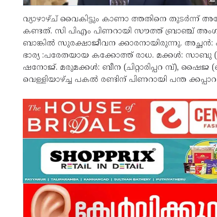
വ്യാഴാഴ്ച് വൈകിട്ടും കാണാ ത്തതിനെ തുടർന്ന് അന
കണ്ടത്. സി പിഎം പിണറായി സൗത്ത് ബ്രാഞ്ച് 
ബാങ്കിൽ സുരക്ഷാജീവന ക്കാരനായിരുന്നു. അച്ഛൻ
ഭാര്യ :പരേതയായ കക്കോത്ത് രാധ. മക്കൾ: സാബു
ഷനോജ്. മരുമക്കൾ: ബീന (ചിറ്റാരിപ്പറ മ്പ്), ഷൈജ 
വെള്ളിയാഴ്ച്ച പകൽ രണ്ടിന് പിണറായി പന്ത ക്കപ്പാറ