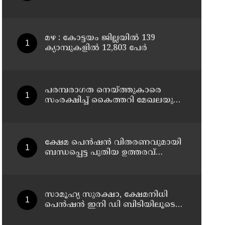
മഴ : കോട്ടയം ജില്ലയിൽ 139
ക്യാമ്പുകളിൽ 12,803 പേര്‍
പരമ്പരാഗത നെയ്ത്തുകാരെ
സംരക്ഷിച്ച് കൈത്തറി മേഖലയുടെ
ആധുനികവത്കരണം
സാധ്യമാക്കും: ഡെപ്യൂട്ടി സ്പീക്കർ
ഷാനിമോൾ ഉസ്മാൻ
ക്ഷേമ പെൻഷൻ വിതരണവുമായി
ബന്ധപ്പെട്ട പുതിയ ഉത്തരവ്
ലക്ഷക്കണക്കിന്
സാധാരണക്കാരെ പ്രതികൂലമായി
ബാധിക്കും ; കെ.എൻ.
ബാലഗോപാൽ
സാമൂഹ്യ സുരക്ഷാ, ക്ഷേമനിധി
പെൻഷൻ ഇനി ഡി ബിടിയിലൂടെ
നൽകും