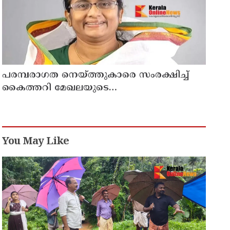
പരമ്പരാഗത നെയ്ത്തുകാരെ സംരക്ഷിച്ച്
കൈത്തറി മേഖലയുടെ
ആധുനികവത്കരണം സാധ്യമാക്കും:
ഡെപ്യൂട്ടി സ്പീക്കർ ഷാനിമോൾ ഉസ്മാൻ
You May Like