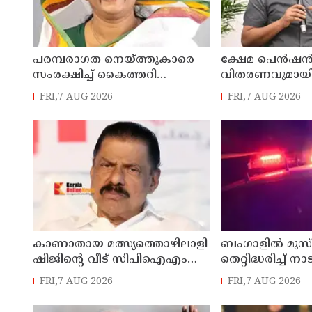
പരമ്പരാഗത നെയ്ത്തുകാരെ
ക്ഷേമ പെൻഷ
സംരക്ഷിച്ച് കൈത്തറി
വിതരണവുമായി ബ
മേഖലയുടെ
പുതിയ ഉത്തരവ്
FRI,7 AUG 2026
FRI,7 AUG 2026
ആധുനികവത്കരണം
ലക്ഷക്കണക്കിന
സാധ്യമാക്കും: ഡെപ്യൂട്ടി
സാധാരണക്കാ
സ്പീക്കർ ഷാനിമോൾ ഉസ്മാൻ
പ്രതികൂലമായി ബ
കെ.എൻ. ബാ
കാണാതായ മത്സ്യത്തൊഴിലാളി
ബംഗാളിൽ മുസ്
ഷിജിന്റെ വീട് സിപിഐഎം
തെറ്റിദ്ധരിച്ച് ന
സംസ്ഥാന സെക്രട്ടറി എം.വി.
പ്രവർത്തകന് ക
FRI,7 AUG 2026
FRI,7 AUG 2026
ഗോവിന്ദൻ സന്ദർശിച്ചു