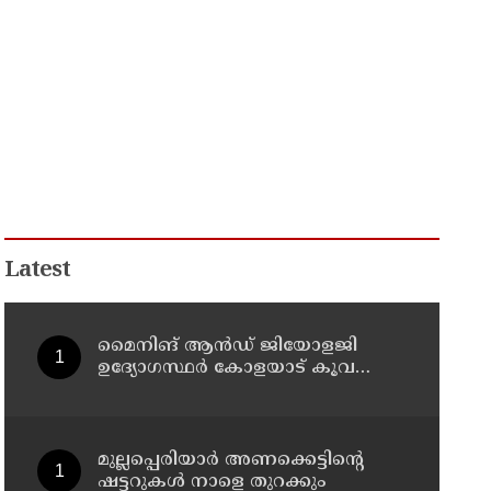
Latest
മൈനിങ് ആൻഡ്​ ജിയോളജി
ഉദ്യോഗസ്ഥർ കോളയാട് കൂവ
ഉന്നതി സന്ദർശിച്ചു
മുല്ലപ്പെരിയാർ അണക്കെട്ടിന്റെ
ഷട്ടറുകൾ നാളെ തുറക്കും