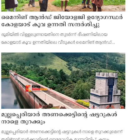
മൈനിങ് ആൻഡ്​ ജിയോളജി ഉദ്യോഗസ്ഥർ
കോളയാട് കൂവ ഉന്നതി സന്ദർശിച്ചു
ഭൂമിയിൽ വിള്ളലുണ്ടായതിനെ തുടർന്ന് ഭീഷണിയിലായ
കോളയാട് കൂവ ഉന്നതിയിലെ വീടുകൾ മൈനിങ് ആൻഡ്
ജിയോളജി ഉദ്യോഗസ്ഥർ സന്ദർശിച്ചു. ഉന്നതിയിലെ
കുടുംബാംഗങ്ങളെ മാറ്റിപ്പാർപ്പിക്കുന്നതിന് അടിയന്തര നടപടി
സ്വീകരിക്കണമ
മുല്ലപ്പെരിയാർ അണക്കെട്ടിന്റെ ഷട്ടറുകൾ
നാളെ തുറക്കും
മുല്ലപ്പെരിയാർ അണക്കെട്ടിന്റെ ഷട്ടറുകൾ നാളെ തുറക്കുമെന്ന്
തമിഴ്‌നാട് സർക്കാരിന്റെ ഔദ്യോഗിക മുന്നറിയിപ്പ്. കമ്പം