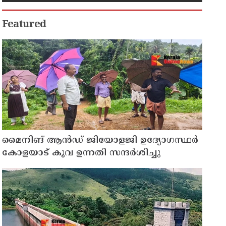
Featured
മൈനിങ് ആൻഡ്​ ജിയോളജി ഉദ്യോഗസ്ഥർ
കോളയാട് കൂവ ഉന്നതി സന്ദർശിച്ചു