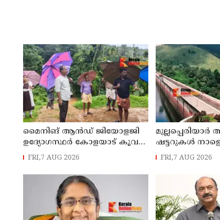
മൈനിങ് ആൻഡ്​ ജിയോളജി
മുല്ലപ്പെരിയാർ 
ഉദ്യോഗസ്ഥർ കോളയാട് കൂവ
ഷട്ടറുകൾ നാളെ
ഉന്നതി സന്ദർശിച്ചു
FRI,7 AUG 2026
FRI,7 AUG 2026