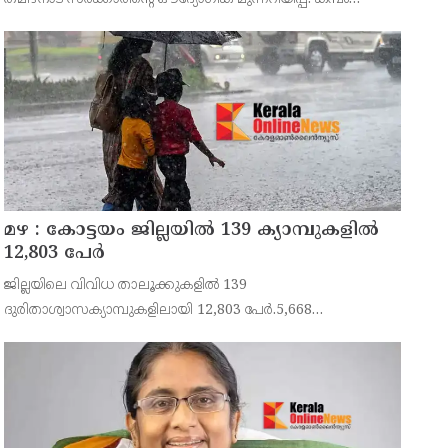
താഴ്വരയിലെ 14,707 ഏക്കർ സ്ഥലത്തെ ഒന്നാം
നെൽകൃഷിക്കായി ജലം തുറന്നുവിടുന്ന ചടങ്ങിൽ തമിഴ്ന
മഴ : കോട്ടയം ജില്ലയിൽ 139 ക്യാമ്പുകളിൽ
12,803 പേര്‍
ജില്ലയിലെ വിവിധ താലൂക്കുകളിൽ 139
ദുരിതാശ്വാസക്യാമ്പുകളിലായി 12,803 പേർ.5,668
കുടുംബങ്ങളിൽ നിന്നുള്ളവരാണ് ക്യാമ്പുകളിലുള്ളത്.ഇതില്‍
5,244 പുരുഷന്മാരും 5,813 സ്ത്രീകളും