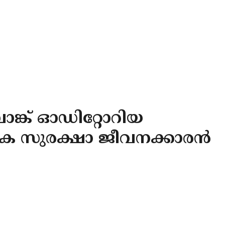
ക് ഓഡിറ്റോറിയ
ിക സുരക്ഷാ ജീവനക്കാരൻ