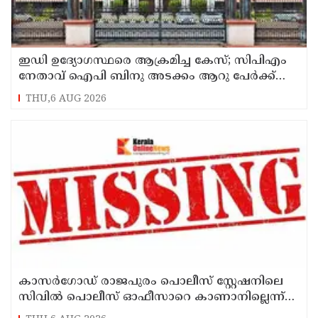
ഇഡി ഉദ്യോഗസ്ഥരെ ആക്രമിച്ച കേസ്; സിപിഎം
നേതാവ് ഐപി ബിനു അടക്കം ആറു പേർക്ക്
കൂടി ജാമ്യം
THU,6 AUG 2026
കാസർഗോഡ് രാജപുരം പൊലീസ് സ്റ്റേഷനിലെ
സിവില്‍ പൊലീസ് ഓഫീസാറെ കാണാനില്ലെന്ന്
പരാതി