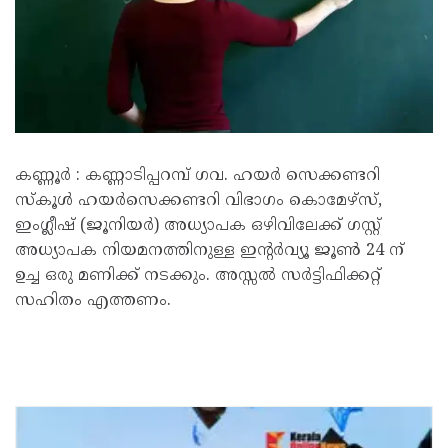
കണ്ണൂർ : കണ്ണാടിപ്പറമ്പ് ഗവ. ഹയർ സെക്കണ്ടറി
സ്കൂൾ ഹയർസെക്കണ്ടറി വിഭാഗം കൊമേഴ്സ്,
ഇംഗ്ലീഷ് (ജൂനിയർ) അധ്യാപക ഒഴിവിലേക്ക് ഗസ്റ്റ്
അധ്യാപക നിയമനത്തിനുള്ള ഇൻ്റർവ്യൂ ജൂൺ 24 ന്
ഉച്ച ഒരു മണിക്ക് നടക്കും. അസ്സൽ സർട്ടിഫിക്കറ്റ്
സഹിതം എത്തണം.