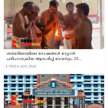
ശബരിമലയിലെ ദോഷങ്ങൾ മാറ്റാൻ
പരിഹാരക്രിയ ആരംഭിച്ച് ദേവസ്വം; 25
ക്ഷേത്രങ്ങളിലും പ്രത്യേക പൂജ
THU,6 AUG 2026