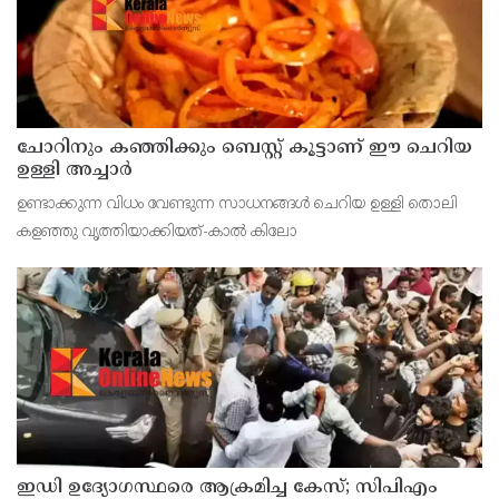
ചോറിനും കഞ്ഞിക്കും ബെസ്റ്റ് കൂട്ടാണ് ഈ ചെറിയ
ഉള്ളി അച്ചാർ
ഉണ്ടാക്കുന്ന വിധം വേണ്ടുന്ന സാധനങ്ങള്‍ ചെറിയ ഉള്ളി തൊലി
കളഞ്ഞു വൃത്തിയാക്കിയത്-കാല്‍ കിലോ
ഇഡി ഉദ്യോഗസ്ഥരെ ആക്രമിച്ച കേസ്; സിപിഎം