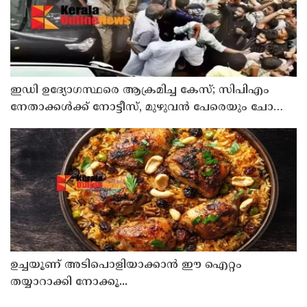
ഇഡി ഉദ്യോഗസ്ഥരെ ആക്രമിച്ച കേസ്; സിപിഎം
നേതാക്കൾക്ക് നോട്ടീസ്, മുഴുവൻ പേരെയും ചോദ്യം
ചെയ്യും
ഉച്ചയൂണ് അടിപൊളിയാക്കാൻ ഈ ഐറ്റം
തയ്യാറാക്കി നോക്കൂ...