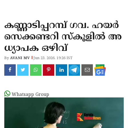
KOZHIKODE
WAYANAD
കണ്ണാടിപ്പറമ്പ് ഗവ. ഹയർ
KANNUR
സെക്കണ്ടറി സ്കൂളിൽ അ
KASARAGOD
ധ്യാപക ഒഴിവ്
By
AVANI MV
Jun 23, 2026, 19:26 IST
Whatsapp Group