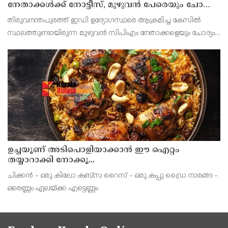
നേതാക്കൾക്ക് നോട്ടീസ്, മുഴുവൻ പേരെയും ചോദ്യം
ചെയ്യും
തിരുവനന്തപുരത്ത് ഇഡി ഉദ്യോഗസ്ഥരെ ആക്രമിച്ച കേസില്‍
സ്ഥലത്തുണ്ടായിരുന്ന മുഴുവൻ സിപിഎം നേതാക്കളെയും ചോദ്യം
ചെയ്യും. നേതാക്കള്‍ക്ക് നോട്ടീസ് അയച്ചു തുടങ്ങി. സിപിഐഎം
സംസ്ഥാന സെക്രട്ടറി എം വി ഗോവിന്ദൻ, ജോ
ഉച്ചയൂണ് അടിപൊളിയാക്കാൻ ഈ ഐറ്റം
തയ്യാറാക്കി നോക്കൂ...
ചിക്കന്‍ – ഒരു കിലോ കബ്സ റൈസ് – ഒരു കപ്പു ഡ്രൈ നാരങ്ങ –
ഒരെണ്ണം ഏലയ്ക്ക എട്ടെണ്ണം