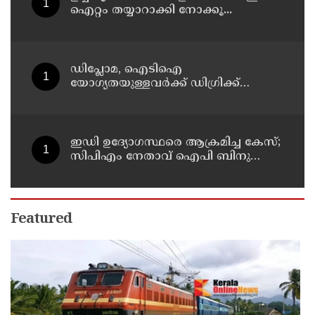
ഐറ്റം തയ്യാറാക്കി നോക്കൂ...
ഡിപ്ലോമ, ഐടിഐ
യോഗ്യതയുള്ളവര്‍ക്ക് ഡിഗ്രിക്ക്
പ്രവേശനം ; ബിരുദ പ്രവേശനത്തിന്
പ്ലസ് ടു നിര്‍ബന്ധമില്ല; ഉത്തരവ്
പുറത്തിറക്കി ഉന്നത വിദ്യാഭ്യാസ
വകുപ്പ്
ഇഡി ഉദ്യോഗസ്ഥരെ ആക്രമിച്ച കേസ്;
സിപിഎം നേതാവ് ഐപി ബിനു
അടക്കം ആറു പേർക്ക് കൂടി ജാമ്യം
Featured