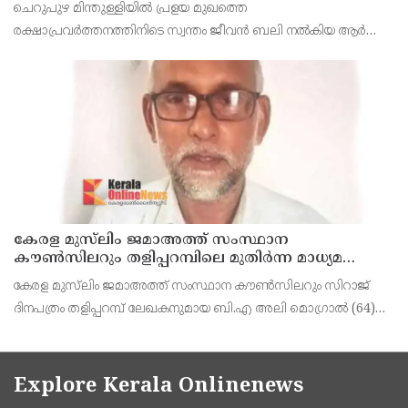
ചെറുപുഴ മിന്തുള്ളിയിൽ പ്രളയ മുഖത്തെ
കാണിച്ചതായി ആരോപണം
രക്ഷാപ്രവർത്തനത്തിനിടെ സ്വന്തം ജീവൻ ബലി നൽകിയ ആർ
രാജേഷിനോട് അനാദരവ് കാണിച്ചതായി ആരോപണം. രാജേഷിന്റെ
മൃതദേഹം തിരുവനന്തപുരത്തെ
കേരള മുസ്‌ലിം ജമാഅത്ത് സംസ്ഥാന
കൗൺസിലറും തളിപ്പറമ്പിലെ മുതിർന്ന മാധ്യമ
പ്രവർത്തകനുമായ ബി എ അലി മൊഗ്രാൽ
കേരള മുസ്‌ലിം ജമാഅത്ത് സംസ്ഥാന കൗൺസിലറും സിറാജ്
നിര്യാതനായി
ദിനപത്രം തളിപ്പറമ്പ് ലേഖകനുമായ ബി.എ അലി മൊഗ്രാൽ (64)
അന്തരിച്ചു. തളിപ്പറമ്പ് പ്രസ്‌ ഫോറം പ്രസിഡൻ്റ്, കേരള മുസ്‌ലിം
ജമാഅത്ത് ജില്ലാ സെക്രട്ടറി, എസ്.വൈ.എ
Explore Kerala Onlinenews