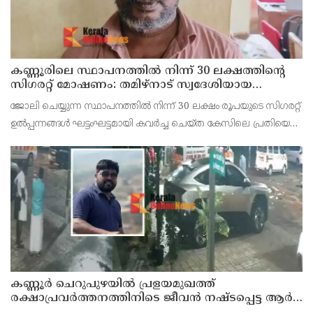
കണ്ണൂരിലെ സ്ഥാപനത്തിൽ നിന്ന് 30 ലക്ഷത്തിന്റെ
സിഗരറ്റ് മോഷണം: തമിഴ്‌നാട് സ്വദേശിയായ
സെയിൽസ്മാൻ തെങ്കാശിയിൽ പിടിയിൽ
ജോലി ചെയ്യുന്ന സ്ഥാപനത്തിൽ നിന്ന് 30 ലക്ഷം രൂപയുടെ സിഗരറ്റ്
ഉൽപ്പന്നങ്ങൾ ഘട്ടംഘട്ടമായി കവർച്ച ചെയ്ത കേസിലെ പ്രതിയെ
കണ്ണൂർ ടൗൺ പോലീസ് അറസ്റ്റ് ചെയ്തു. തമിഴ്‌നാട് വിരുതുനഗർ
സ്വദേശിയായ വേൽമുരുകൻ (40) ആണ
കണ്ണൂർ ചെറുപുഴയിൽ പ്രളയമുഖത്ത്
രക്ഷാപ്രവർത്തനത്തിനിടെ ജീവൻ നഷ്ടപ്പെട്ട ആർ.
രാജേഷിൻ്റെ ഭൗതിക ശരീരത്തോട് അനാദരവ്