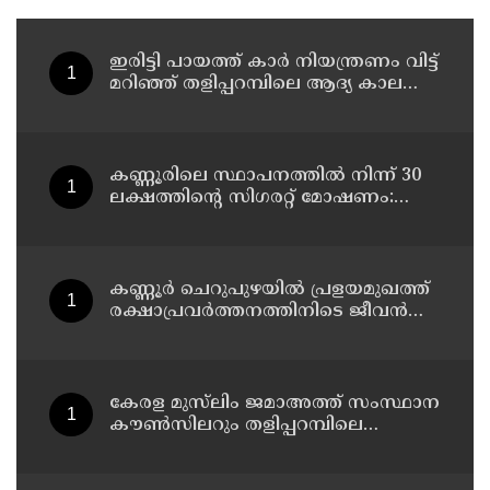
ഇരിട്ടി പായത്ത് കാർ നിയന്ത്രണം വിട്ട്
മറിഞ്ഞ് തളിപ്പറമ്പിലെ ആദ്യ കാല
കോണ്‍ഗ്രസ് നേതാവ് മരിച്ചു
കണ്ണൂരിലെ സ്ഥാപനത്തിൽ നിന്ന് 30
ലക്ഷത്തിന്റെ സിഗരറ്റ് മോഷണം:
തമിഴ്‌നാട് സ്വദേശിയായ
സെയിൽസ്മാൻ തെങ്കാശിയിൽ
പിടിയിൽ
കണ്ണൂർ ചെറുപുഴയിൽ പ്രളയമുഖത്ത്
രക്ഷാപ്രവർത്തനത്തിനിടെ ജീവൻ
നഷ്ടപ്പെട്ട ആർ. രാജേഷിൻ്റെ ഭൗതിക
ശരീരത്തോട് അനാദരവ്
കാണിച്ചതായി ആരോപണം
കേരള മുസ്‌ലിം ജമാഅത്ത് സംസ്ഥാന
കൗൺസിലറും തളിപ്പറമ്പിലെ
മുതിർന്ന മാധ്യമ പ്രവർത്തകനുമായ
ബി എ അലി മൊഗ്രാൽ നിര്യാതനായി