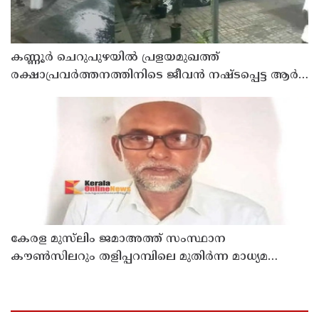
കണ്ണൂർ ചെറുപുഴയിൽ പ്രളയമുഖത്ത്
രക്ഷാപ്രവർത്തനത്തിനിടെ ജീവൻ നഷ്ടപ്പെട്ട ആർ.
രാജേഷിൻ്റെ ഭൗതിക ശരീരത്തോട് അനാദരവ്
കാണിച്ചതായി ആരോപണം
കേരള മുസ്‌ലിം ജമാഅത്ത് സംസ്ഥാന
കൗൺസിലറും തളിപ്പറമ്പിലെ മുതിർന്ന മാധ്യമ
പ്രവർത്തകനുമായ ബി എ അലി മൊഗ്രാൽ
നിര്യാതനായി