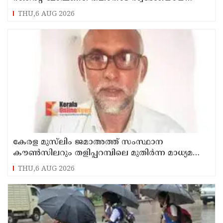
സെയിൽസ്മാൻ തെങ്കാശിയിൽ പിടിയിൽ
THU,6 AUG 2026
കേരള മുസ്‌ലിം ജമാഅത്ത് സംസ്ഥാന
കൗൺസിലറും തളിപ്പറമ്പിലെ മുതിർന്ന മാധ്യമ
പ്രവർത്തകനുമായ ബി എ അലി മൊഗ്രാൽ
THU,6 AUG 2026
നിര്യാതനായി