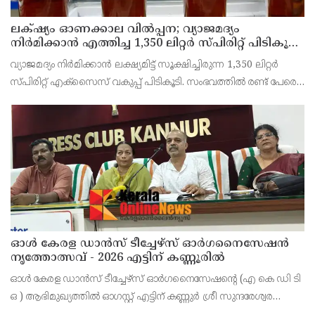
ലക്‌ഷ്യം ഓണക്കാല വിൽപ്പന; വ്യാജമദ്യം
നിർമിക്കാൻ എത്തിച്ച 1,350 ലിറ്റർ സ്പിരിറ്റ് പിടികൂടി;
രണ്ട് പേർ അറസ്റ്റിൽ
വ്യാജമദ്യം നിർമിക്കാൻ ലക്ഷ്യമിട്ട് സൂക്ഷിച്ചിരുന്ന 1,350 ലിറ്റർ
സ്പിരിറ്റ് എക്സൈസ് വകുപ്പ് പിടികൂടി. സംഭവത്തിൽ രണ്ട് പേരെ
അറസ്റ്റ് ചെയ്തു. എറണാകുളം ജില്ലയിലെ അങ്കമാലിയിലെ
കോട്ടക്കുളങ്ങരയിലെ ഹോളോബ്രിക
ഓൾ കേരള ഡാൻസ് ടീച്ചേഴ്സ് ഓർഗനൈസേഷൻ
നൃത്തോത്സവ് - 2026 എട്ടിന് കണ്ണൂരിൽ
ഓൾ കേരള ഡാൻസ് ടീച്ചേഴ്സ് ഓർഗനൈസേഷൻ്റെ (എ കെ ഡി ടി
ഒ ) ആഭിമുഖ്യത്തിൽ ഓഗസ്റ്റ് എട്ടിന് കണ്ണുർ ശ്രീ സുന്ദരേശ്വര
ക്ഷേത്രത്തിൽ നൃത്തോത്സവ്_2026 സീസൺ 2 നടത്തുമെന്ന്