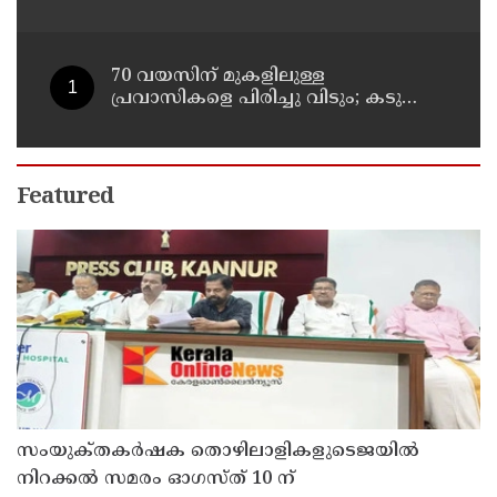
സംഭവം; മരണം രണ്ടായി,
എട്ടുപേർക്ക് പരിക്ക്
70 വയസിന് മുകളിലുള്ള
പ്രവാസികളെ പിരിച്ചു വിടും; കടുത്ത
നിലപാടുമായി കുവൈത്ത്
Featured
സംയുക്‌തകർഷക തൊഴിലാളികളുടെജയിൽ
നിറക്കൽ സമരം ഓഗസ്ത് 10 ന്