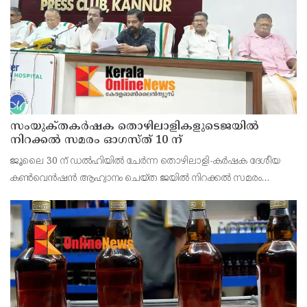
സംയുക്‌തകർഷക തൊഴിലാളികളുടെജയിൽ
നിറക്കൽ സമരം ഓഗസ്ത് 10 ന്
ജൂലൈ 30 ന് ഡൽഹിയിൽ ചേർന്ന തൊഴിലാളി-കർഷക ദേശീയ
കൺവെൻഷൻ ആഹ്വാനം ചെയ്ത ജയിൽ നിറക്കൽ സമരം
ജില്ലയിൽ വൻ വിജയമാക്കാൻ തൊഴിലാളി, കർഷക, കർഷക
തൊഴിലാളി സംഘടനകളുടെ സംയുക്ത ജില്ലാ സമിതി
തീരുമാനിച്ചു.ഇതിന്റെ ഭാഗമായ