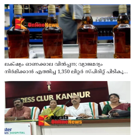
ലക്‌ഷ്യം ഓണക്കാല വിൽപ്പന; വ്യാജമദ്യം
നിർമിക്കാൻ എത്തിച്ച 1,350 ലിറ്റർ സ്പിരിറ്റ് പിടികൂടി;
രണ്ട് പേർ അറസ്റ്റിൽ