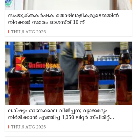
സംയുക്‌തകർഷക തൊഴിലാളികളുടെജയിൽ
നിറക്കൽ സമരം ഓഗസ്ത് 10 ന്
THU,6 AUG 2026
ലക്‌ഷ്യം ഓണക്കാല വിൽപ്പന; വ്യാജമദ്യം
നിർമിക്കാൻ എത്തിച്ച 1,350 ലിറ്റർ സ്പിരിറ്റ്
പിടികൂടി; രണ്ട് പേർ അറസ്റ്റിൽ
THU,6 AUG 2026