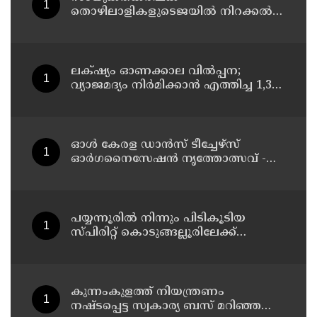
തൊഴിലാളികളുടെജയിൽ നിറക്കൽ
സമരം ഓഗസ്ത് 10 ന്
ലക്‌ഷ്യം ഓണക്കാല വിൽപ്പന;
വ്യാജമദ്യം നിർമിക്കാൻ എത്തിച്ച 1,350
ലിറ്റർ സ്പിരിറ്റ് പിടികൂടി; രണ്ട് പേർ
അറസ്റ്റിൽ
ഓൾ കേരള ഡാൻസ് ടീച്ചേഴ്സ്
ഓർഗനൈസേഷൻ നൃത്തോത്സവ് -
2026 എട്ടിന് കണ്ണൂരിൽ
പയ്യന്നൂരിൽ നിന്നും പിടികൂടിയ
സ്പിരിറ്റ് കൊടുങ്ങല്ലൂരിലേക്ക്
എത്തിക്കാൻ പദ്ധതിയിട്ടുവെന്ന്
എക്സൈസ് ഡെപ്യൂട്ടി കമ്മിഷണർ
കുന്നംകുളത്ത് നിയന്ത്രണം
നഷ്ടപ്പെട്ട സ്വകാര്യ ബസ് മറിഞ്ഞ