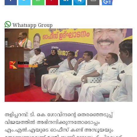
Whatsapp Group
തളിപ്പറമ്പ്: ടി. കെ ഗോവിന്ദൻ്റെ തെരഞ്ഞെടുപ്പ്
വിജയത്തിൽ അഭിനന്ദിക്കുന്നതോടൊപ്പം
എം.എൽ.എയുടെ ഓഫീസ് കണ്ട് അസൂയയും