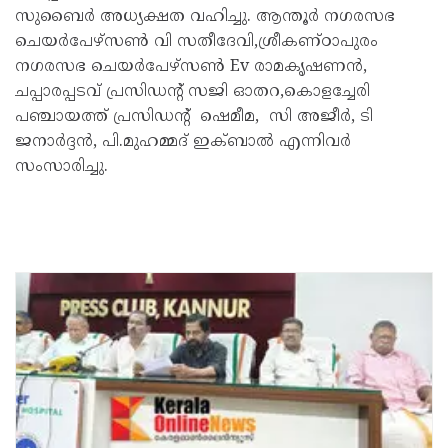
സുബൈർ അധ്യക്ഷത വഹിച്ചു. ആന്തൂർ നഗരസഭ
ചെയർപേഴ്സൺ വി സതീദേവി,ശ്രീകണ്ഠാപുരം
നഗരസഭ ചെയർപേഴ്സൺ Ev രാമകൃഷണൻ,
ചപ്പാരപ്പടവ് പ്രസിഡൻ്റ് സജി ഓതറ,കൊളച്ചേരി
പഞ്ചായത്ത് പ്രസിഡൻ്റ് ഷെമീമ, സി അജീർ, ടി
ജനാർദ്ദൻ, പി.മുഹമ്മദ് ഇക്ബാൽ എന്നിവർ
സംസാരിച്ചു.