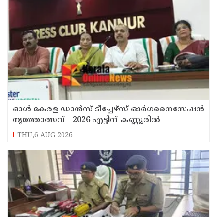
ഓൾ കേരള ഡാൻസ് ടീച്ചേഴ്സ് ഓർഗനൈസേഷൻ
നൃത്തോത്സവ് - 2026 എട്ടിന് കണ്ണൂരിൽ
THU,6 AUG 2026