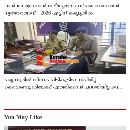
ഓൾ കേരള ഡാൻസ് ടീച്ചേഴ്സ് ഓർഗനൈസേഷൻ
നൃത്തോത്സവ് - 2026 എട്ടിന് കണ്ണൂരിൽ
പയ്യന്നൂരിൽ നിന്നും പിടികൂടിയ സ്പിരിറ്റ്
കൊടുങ്ങല്ലൂരിലേക്ക് എത്തിക്കാൻ പദ്ധതിയിട്ടുവെന്ന്
എക്സൈസ് ഡെപ്യൂട്ടി കമ്മിഷണർ
You May Like