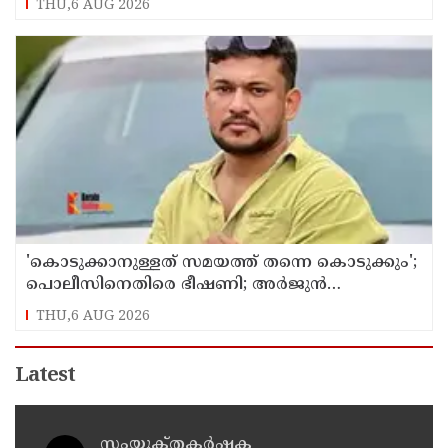
THU,6 AUG 2026
'കൊടുക്കാനുള്ളത് സമയത്ത് തന്നെ കൊടുക്കും';
പൊലീസിനെതിരെ ഭീഷണി; അർജുൻ
ആയങ്കിക്കെതിരെ കേസെടുത്തു
THU,6 AUG 2026
Latest
സംയുക്‌തകർഷക