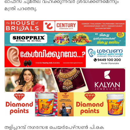
ഓഫീസ് ചുമതല വഹിക്കുന്നവർ ശ്രദ്ധിക്കണമെന്നും
മന്ത്രി പറഞ്ഞു.
തളിപ്പറമ്പ് നഗരസഭ ചെയർപേഴ്സൺ പി.കെ