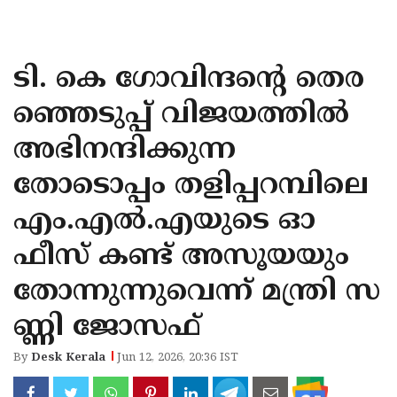
KOZHIKODE
WAYANAD
ടി. കെ ഗോവിന്ദൻ്റെ തെര
KANNUR
ഞ്ഞെടുപ്പ് വിജയത്തിൽ
KASARAGOD
അഭിനന്ദിക്കുന്ന
തോടൊപ്പം തളിപ്പറമ്പിലെ
എം.എൽ.എയുടെ ഓ
ഫീസ് കണ്ട് അസൂയയും
തോന്നുന്നുവെന്ന് മന്ത്രി സ
ണ്ണി ജോസഫ്
By
Desk Kerala
Jun 12, 2026, 20:36 IST