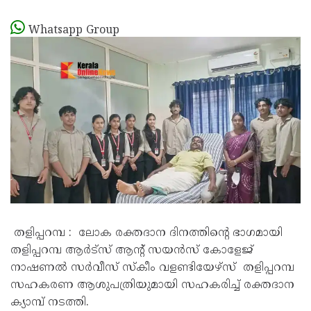
Whatsapp Group
തളിപ്പറമ്പ : ലോക രക്തദാന ദിനത്തിൻ്റെ ഭാഗമായി
തളിപ്പറമ്പ ആർട്സ് ആൻ്റ് സയൻസ് കോളേജ്
നാഷണൽ സർവീസ് സ്‌കീം വളണ്ടിയേഴ്‌സ് തളിപ്പറമ്പ
സഹകരണ ആശുപത്രിയുമായി സഹകരിച്ച് രക്തദാന
ക്യാമ്പ് നടത്തി.