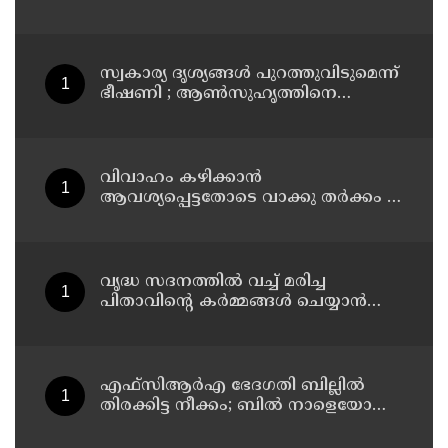
കുത്തിക്കൊന്ന് 21കാരന്‍, 30
സെക്കന്റില്‍ 34 തവണ കുത്തിയെന്ന്
പൊലീസ്
സ്വകാര്യ ദൃശ്യങ്ങള്‍ പുറത്തുവിടുമെന്ന്
ഭീഷണി ; ആണ്‍സുഹൃത്തിനെ
വിഡിയോ കോള്‍ ചെയ്ത് യുവതി
ജീവനൊടുക്കി
വിവാഹം കഴിക്കാന്‍
ആവശ്യപ്പെട്ടതോടെ വാക്കു തര്‍ക്കം ;
തൃശൂര്‍ ഹോട്ടലില്‍ നൃത്ത
അധ്യാപികയെ കഴുത്തുഞെരിച്ചു
കൊലപ്പെടുത്തി സുഹൃത്ത്
വൃദ്ധ സദനത്തില്‍ വച്ച് മരിച്ച
പിതാവിന്റെ കര്‍മ്മങ്ങള്‍ ചെയ്യാന്‍
പോലും തയ്യാറാകാതെ മക്കള്‍ ;
ചടങ്ങുകള്‍ വീഡിയോ കോളിലൂടെ
ലൈവായി കണ്ടു !
എഫ്‌സിആര്‍എ ഭേദഗതി ബില്ലില്‍
തിരക്കിട്ട നീക്കം; ബില്‍ നാളെയോ
മറ്റന്നാളോ കൊണ്ടുവന്നേക്കും