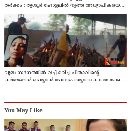
തര്‍ക്കം ; തൃശൂര്‍ ഹോട്ടലില്‍ നൃത്ത അധ്യാപികയെ
കഴുത്തുഞെരിച്ചു കൊലപ്പെടുത്തി സുഹൃത്ത്
വൃദ്ധ സദനത്തില്‍ വച്ച് മരിച്ച പിതാവിന്റെ
കര്‍മ്മങ്ങള്‍ ചെയ്യാന്‍ പോലും തയ്യാറാകാതെ മക്കള്‍
; ചടങ്ങുകള്‍ വീഡിയോ കോളിലൂടെ ലൈവായി
കണ്ടു !
You May Like