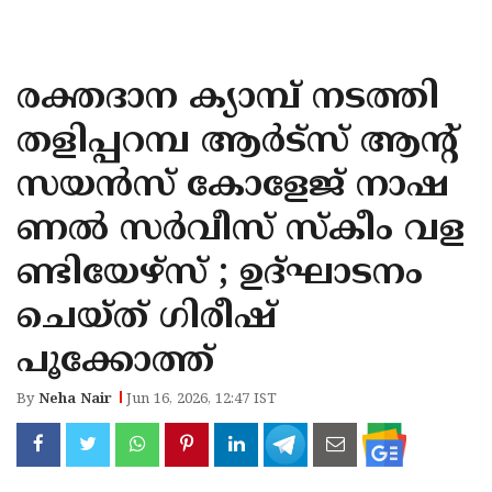
KOZHIKODE
WAYANAD
രക്തദാന ക്യാമ്പ് നടത്തി
KANNUR
തളിപ്പറമ്പ ആർട്സ് ആൻ്റ്
KASARAGOD
സയൻസ് കോളേജ് നാഷ
ണൽ സർവീസ് സ്‌കീം വള
ണ്ടിയേഴ്‌സ് ; ഉദ്ഘാടനം
ചെയ്ത് ഗിരീഷ്
പൂക്കോത്ത്
By
Neha Nair
Jun 16, 2026, 12:47 IST