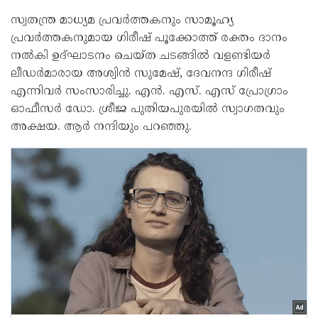
സ്വതന്ത്ര മാധ്യമ പ്രവർത്തകനും സാമൂഹ്യ
പ്രവർത്തകനുമായ ഗിരീഷ് പൂക്കോത്ത് രക്തം ദാനം
നൽകി ഉദ്ഘാടനം ചെയ്ത ചടങ്ങിൽ വളണ്ടിയർ
ലീഡർമാരായ അശ്വിൻ സുമേഷ്, ദേവനന്ദ ഗിരീഷ്
എന്നിവർ സംസാരിച്ചു. എൻ. എസ്. എസ് പ്രോഗ്രാം
ഓഫീസർ ഡോ. ശ്രീജ പുതിയപുരയിൽ സ്വാഗതവും
അക്ഷയ. ആർ നന്ദിയും പറഞ്ഞു.