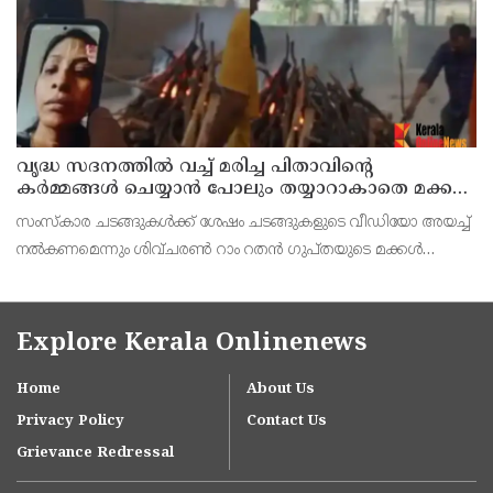
വൃദ്ധ സദനത്തില്‍ വച്ച് മരിച്ച പിതാവിന്റെ
കര്‍മ്മങ്ങള്‍ ചെയ്യാന്‍ പോലും തയ്യാറാകാതെ മക്കള്‍
; ചടങ്ങുകള്‍ വീഡിയോ കോളിലൂടെ ലൈവായി
സംസ്‌കാര ചടങ്ങുകള്‍ക്ക് ശേഷം ചടങ്ങുകളുടെ വീഡിയോ അയച്ച്
കണ്ടു !
നല്‍കണമെന്നും ശിവ്ചരണ്‍ റാം റതന്‍ ഗുപ്തയുടെ മക്കള്‍
ആവശ്യപ്പെട്ടിരുന്നതായാണ് വൃദ്ധ സദനത്തിന്റെ നടത്തിപ്പുകാര്‍
പ്രാദേശിക മാധ്യമങ്ങളോട് വിശദമാക്ക
Explore Kerala Onlinenews
Home
About Us
Privacy Policy
Contact Us
Grievance Redressal