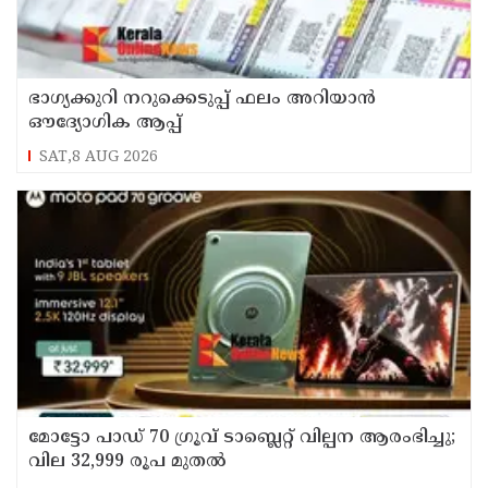
ഭാഗ്യക്കുറി നറുക്കെടുപ്പ് ഫലം അറിയാൻ
ഔദ്യോഗിക ആപ്പ്
SAT,8 AUG 2026
മോട്ടോ പാഡ് 70 ഗ്രൂവ് ടാബ്ലെറ്റ് വില്പന ആരംഭിച്ചു;
വില 32,999 രൂപ മുതൽ