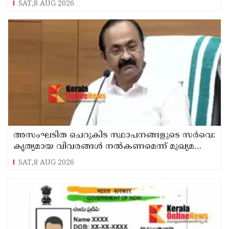
SAT,8 AUG 2026
അസംഘടിത ചെറുകിട സ്ഥാപനങ്ങളുടെ സർവെ:
കൃത്യമായ വിവരങ്ങൾ നൽകണമെന്ന് മുഖ്യമന്ത്രി
വി ഡി സതീശൻ
SAT,8 AUG 2026