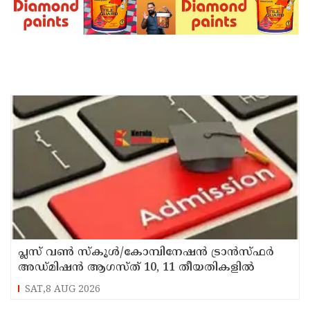
പ്ലസ് വൺ സ്‌കൂൾ/കോമ്പിനേഷൻ ട്രാൻസ്ഫർ
അഡ്മിഷൻ ആഗസ്ത് 10, 11 തീയതികളിൽ
SAT,8 AUG 2026