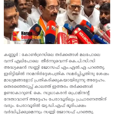
കണ്ണൂർ : കോൺഗ്രസിലെ തർക്കങ്ങൾ മലപോലെ
വന്ന് എലിപോലെ തീർന്നുവെന്ന് കെ.പി.സി.സി
അദ്ധ്യക്ഷൻ സണ്ണി ജോസഫ് എം.എൽ.എ പറഞ്ഞു.
ഇരിട്ടിയിൽ നാമനിർദ്ദേശപത്രിക സമർപ്പിച്ചതിനു ശേഷം
മാധ്യമങ്ങളോട് പ്രതികരിക്കുകയായിരുന്നു അദ്ദേഹം.
തെരഞ്ഞെടുപ്പ് കാലത്ത് ഇത്തരം തർക്കങ്ങൾ
ഉണ്ടാകാറുണ്ട്. കെ. സുധാകരൻ പ്രൊമിനൻ്റ്
നേതാവാണ് അദ്ദേഹം പേരാവൂരിലും പ്രചാരണത്തിന്
വരും. പേരാവൂരിൽ യു.ഡി.എഫ് ഭൂരിപക്ഷം
വർദ്ധിപ്പിക്കുമെന്നും സണ്ണി ജോസഫ് പറഞ്ഞു.