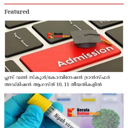
Featured
പ്ലസ് വൺ സ്‌കൂൾ/കോമ്പിനേഷൻ ട്രാൻസ്ഫർ
അഡ്മിഷൻ ആഗസ്ത് 10, 11 തീയതികളിൽ