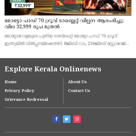
മോട്ടോ പാഡ് 70 ഗ്രൂവ് ടാബ്ലെറ്റ് വില്പന ആരംഭിച്ചു;
വില 32,999 രൂപ മുതൽ
മോട്ടോറോളയുടെ പുതിയ ടാബ്‌ലെറ്റ് മോട്ടോ പാഡ് 70 ഗ്രൂവ്
ഇന്ത്യയിൽ വിൽപ്പനയ്‌ക്കെത്തി. 8ജിബി റാം, 256ജിബി സ്റ്റോറേജ്
പതിപ്പിന് 36,999 രൂപയാണ് ലോഞ്ച് വില. ബാങ്ക് ഓഫറുകൾ
ഉൾപ്പെടെ 32,999 രൂപയാണ് ഫലപ്രദമായ
Explore Kerala Onlinenews
Home
About Us
Privacy Policy
Contact Us
Grievance Redressal