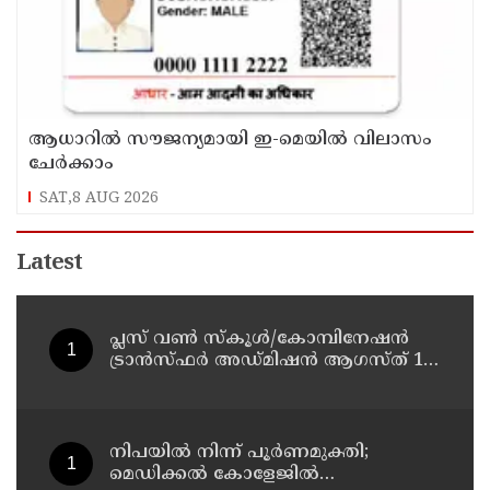
ആധാറിൽ സൗജന്യമായി ഇ-മെയിൽ വിലാസം
ചേർക്കാം
SAT,8 AUG 2026
Latest
പ്ലസ് വൺ സ്‌കൂൾ/കോമ്പിനേഷൻ
ട്രാൻസ്ഫർ അഡ്മിഷൻ ആഗസ്ത് 10,
11 തീയതികളിൽ
നിപയിൽ നിന്ന് പൂർണമുക്തി;
മെഡിക്കൽ കോളേജിൽ