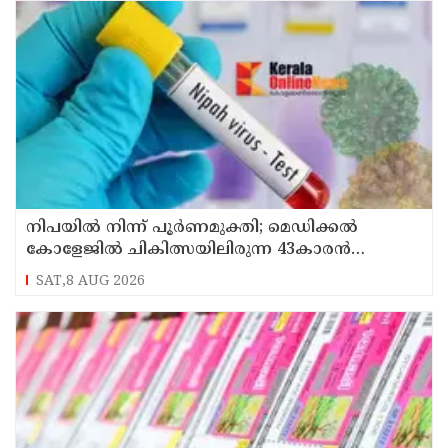
നിപയിൽ നിന്ന് പൂർണമുക്തി; മെഡിക്കൽ
കോളേജിൽ ചികിത്സയിലിരുന്ന 43കാരൻ
വീട്ടിലേക്ക് മടങ്ങി
SAT,8 AUG 2026