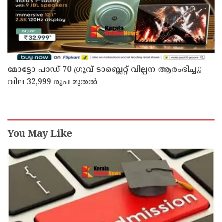
മോട്ടോ പാഡ് 70 ഗ്രൂവ് ടാബ്ലെറ്റ് വില്പന ആരംഭിച്ചു;
വില 32,999 രൂപ മുതൽ
You May Like