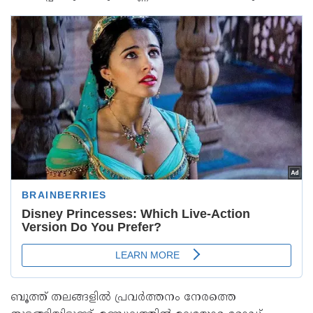
ബൂത്ത് തലങ്ങളിൽ പ്രവർത്തനം നേരത്തെ