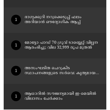
ചികിത്സയിലിരുന്ന 43കാരൻ
വീട്ടിലേക്ക് മടങ്ങി
ഭാഗ്യക്കുറി നറുക്കെടുപ്പ് ഫലം
അറിയാൻ ഔദ്യോഗിക ആപ്പ്
മോട്ടോ പാഡ് 70 ഗ്രൂവ് ടാബ്ലെറ്റ് വില്പന
ആരംഭിച്ചു; വില 32,999 രൂപ മുതൽ
അസംഘടിത ചെറുകിട
സ്ഥാപനങ്ങളുടെ സർവെ: കൃത്യമായ
വിവരങ്ങൾ നൽകണമെന്ന് മുഖ്യമന്ത്രി
വി ഡി സതീശൻ
ആധാറിൽ സൗജന്യമായി ഇ-മെയിൽ
വിലാസം ചേർക്കാം