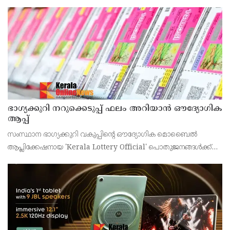
43കാരനെ ഡിസ്ചാർജ് ചെയ്തു.
ഭാഗ്യക്കുറി നറുക്കെടുപ്പ് ഫലം അറിയാൻ ഔദ്യോഗിക
ആപ്പ്
സംസ്ഥാന ഭാഗ്യക്കുറി വകുപ്പിന്റെ ഔദ്യോഗിക മൊബൈൽ
ആപ്ലിക്കേഷനായ 'Kerala Lottery Official' പൊതുജനങ്ങൾക്ക്
ലഭ്യമാണെന്ന് കേരള സംസ്ഥാന ഭാഗ്യക്കുറി വകുപ്പ് ഡയറക്ടർ
അഞ്ജു കെ എസ് അറിയിച്ചു.