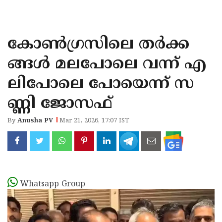
KOZHIKODE
WAYANAD
കോൺഗ്രസിലെ തർക്ക
KANNUR
ങ്ങൾ മലപോലെ വന്ന് എ
KASARAGOD
ലിപോലെ പോയെന്ന് സ
ണ്ണി ജോസഫ്
By
Anusha PV
Mar 21, 2026, 17:07 IST
Whatsapp Group