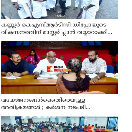
കണ്ണൂർ കെഎസ്ആർടിസി ഡിപ്പോയുടെ
വികസനത്തിന് മാസ്റ്റർ പ്ലാൻ തയ്യാറാക്കി
സമർപ്പിക്കും : ടി ഒ മോഹനൻ എം എൽ എ
വയോജനങ്ങൾക്കെതിരെയുള്ള
അതിക്രമങ്ങൾ ; കർശന നടപടി
സ്വീകരിക്കുമെന്ന് കമ്മീഷൻ