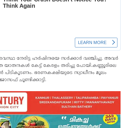
സ്ഥ നേരിട്ട ഹർഷിനയെ സർക്കാർ വഞ്ചിച്ചു. അവർ
 യാതനകൾ കേട്ട് കേരളം തരിച്ചു പോയി.കണ്ണൂരിലെ
ടൻ പിടികൂടണം. ഭരണകക്ഷിയുടെ സ്വാധീനം മൂലം
സഫ് ചൂണ്ടിക്കാട്ടി.