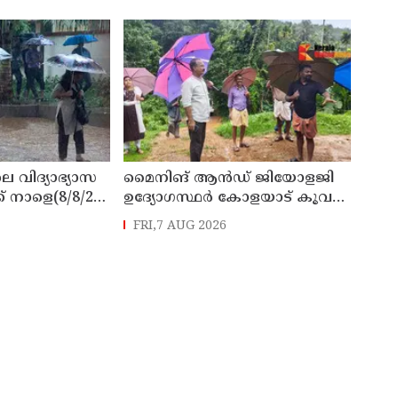
 ടി ഒ മോഹനൻ
കമ്മീഷൻ
െ വിദ്യാഭ്യാസ
മൈനിങ് ആൻഡ്​ ജിയോളജി
് നാളെ(8/8/26)
ഉദ്യോഗസ്ഥർ കോളയാട് കൂവ
്ചു
ഉന്നതി സന്ദർശിച്ചു
FRI,7 AUG 2026