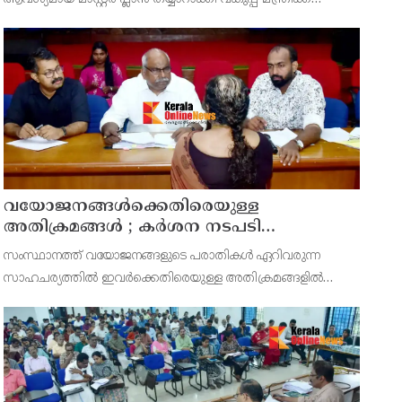
സമർപ്പിക്കുമെന്ന് അഡ്വ.ടി ഒ മോഹനൻ എംഎൽഎ
അറിയിച്ചു. ഡിപ്പോയ്ക്ക് നാല് ഏക്കറിൽ അധികം വരുന്ന
സ്ഥലമുണ്ട്
വയോജനങ്ങൾക്കെതിരെയുള്ള
അതിക്രമങ്ങൾ ; കർശന നടപടി
സ്വീകരിക്കുമെന്ന് കമ്മീഷൻ
സംസ്ഥാനത്ത് വയോജനങ്ങളുടെ പരാതികൾ ഏറിവരുന്ന
സാഹചര്യത്തിൽ ഇവർക്കെതിരെയുള്ള അതിക്രമങ്ങളിൽ
കർശന നടപടി സ്വീകരിക്കുമെന്ന് വയോജന കമ്മീഷൻ
ചെയർമാൻ അഡ്വ. കെ. സോമപ്രസാദ്.