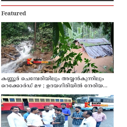
Featured
കണ്ണൂർ ചെമ്പേരിയിലും അയ്യൻകുന്നിലും
റെക്കോർഡ് മഴ ; ഉദയഗിരിയിൽ നേരിയ
ഉരുൾപൊട്ടൽ; 13 പേരെ ക്യാമ്പിലേക്ക് മാറ്റി