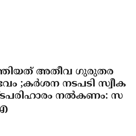
ത്തിയത് അതീവ ഗുരുതര
സംഭവം ;കർശന നടപടി സ്വീക
ഷ്ടപരിഹാരം നൽകണം: സ
 എ