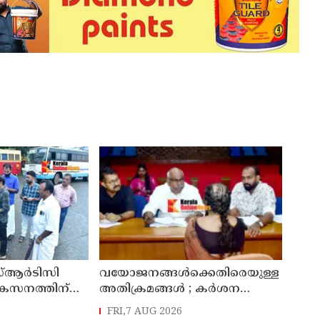
്ആർടിസി
വയോജനങ്ങൾക്കെതിരെയുള്ള
ികസനത്തിന്
അതിക്രമങ്ങൾ ; കർശന
്യാറാക്കി
നടപടി സ്വീകരിക്കുമെന്ന്
FRI,7 AUG 2026