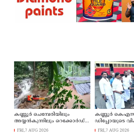
കണ്ണൂർ ചെമ്പേരിയിലും
കണ്ണൂർ കെഎസ
അയ്യൻകുന്നിലും റെക്കോർഡ്
ഡിപ്പോയുടെ വ
മഴ ; ഉദയഗിരിയിൽ നേരിയ
മാസ്റ്റർ പ്ലാൻ തയ
FRI,7 AUG 2026
FRI,7 AUG 2026