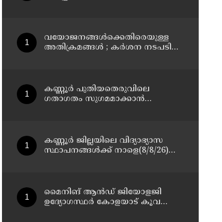
മാസ്റ്റർ പ്ലാൻ തയ്യാറാക്കി
സമർപ്പിക്കും : ടി ഒ മോഹനൻ എം
എൽ എ
വയോജനങ്ങൾക്കെതിരെയുള്ള
അതിക്രമങ്ങൾ ; കർശന നടപടി
സ്വീകരിക്കുമെന്ന് കമ്മീഷൻ
കണ്ണൂർ പുതിയതെരുവിലെ
ഗതാഗതം സുഗമമാക്കാന്‍
നടപടികള്‍ സ്വീകരിക്കും
കണ്ണൂർ ജില്ലയിലെ വിദ്യാഭ്യാസ
സ്ഥാപനങ്ങള്‍ക്ക് നാളെ(8/8/26)
അവധി പ്രഖ്യാപിച്ചു
മൈനിങ് ആൻഡ്​ ജിയോളജി
ഉദ്യോഗസ്ഥർ കോളയാട് കൂവ
ഉന്നതി സന്ദർശിച്ചു