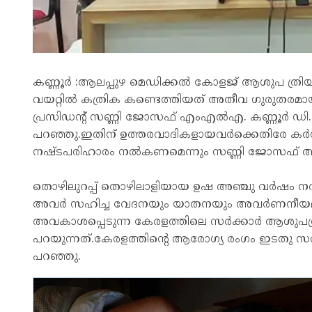
കണ്ണൂർ :ആലപ്പുഴ മെഡിക്കൽ കോളജ് ആശുപ ത്രി
വയറ്റിൽ കത്രിക കണ്ടെത്തിയത് അതീവ ഗുരുതരമായ 
പ്രസിഡന്റ് സണ്ണി ജോസഫ് എംഎൽഎ. കണ്ണൂർ ഡി
പറഞ്ഞു.ഇതിന് ഉത്തരവാദികളായവർക്കെതിരേ കർ
നഷ്ടപരിഹാരം നൽകണമെന്നും സണ്ണി ജോസഫ് ആവശ്
തൊഴിലുറപ്പ് തൊഴിലാളിയായ ഉഷ അഞ്ചു വർഷം ന
അവർ സഹിച്ച വേദനയും യാതനയും അവർണനീയമാണ്
അവകാശപ്പെടുന്ന കേരളത്തിലെ സർക്കാർ ആശുപത്ര
പറയുന്നത്.കേരളത്തിന്റെ ആരോഗ്യ രംഗം ഇടതു 
പറഞ്ഞു.