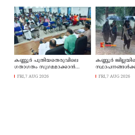
ഉരുൾപൊട്ടൽ; 13 പേരെ
സമർപ്പിക്കും :
ക്യാമ്പിലേക്ക് മാറ്റി
എം എൽ എ
കണ്ണൂർ പുതിയതെരുവിലെ
കണ്ണൂർ ജില്ലയില
ഗതാഗതം സുഗമമാക്കാന്‍
സ്ഥാപനങ്ങള്‍ക്ക
നടപടികള്‍ സ്വീകരിക്കും
അവധി പ്രഖ്യാപിച
FRI,7 AUG 2026
FRI,7 AUG 2026