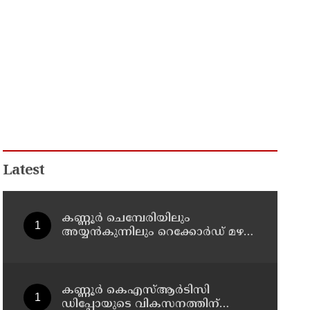
Latest
കണ്ണൂർ ചെമ്പേരിയിലും
അയ്യൻകുന്നിലും റെക്കോർഡ് മഴ ;
ഉദയഗിരിയിൽ നേരിയ
ഉരുൾപൊട്ടൽ; 13 പേരെ
ക്യാമ്പിലേക്ക് മാറ്റി
കണ്ണൂർ കെഎസ്ആർടിസി
ഡിപ്പോയുടെ വികസനത്തിന്