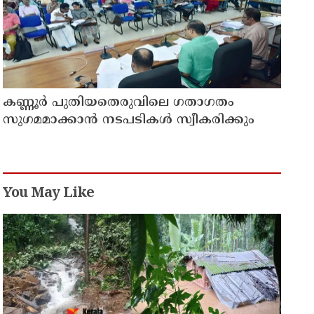
കണ്ണൂർ പുതിയതെരുവിലെ ഗതാഗതം
സുഗമമാക്കാന്‍ നടപടികള്‍ സ്വീകരിക്കും
You May Like