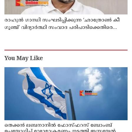
രാഹുൽ ഗാന്ധി സംഘടിപ്പിക്കുന്ന ‘ഛാത്രോൺ കീ
ഗൂഞ്ച്’ വിദ്യാർത്ഥി സംവാദ പരിപാടിക്കെതിരെ
രൂക്ഷവിമർശനവുമായി ബിജെപി
You May Like
തെക്കൻ ലബനാനിൽ ഫോസ്ഫറസ് ബോംബ്
ഉപയോഗിച്ച് വ്യോമാക്രമണം നടത്തി ഇസ്രയേൽ