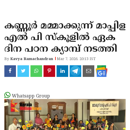
KOZHIKODE
WAYANAD
കണ്ണൂർ മമ്മാക്കുന്ന് മാപ്പിള
KANNUR
എൽ പി സ്കൂളിൽ ഏക
KASARAGOD
ദിന പഠന ക്യാമ്പ് നടത്തി
By
Kavya Ramachandran
Mar 7, 2026, 20:13 IST
Whatsapp Group