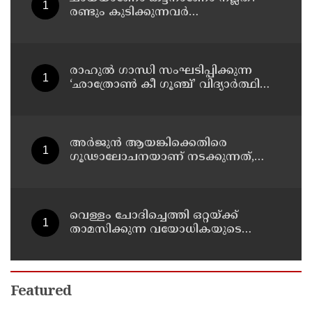
രണ്ടും കുടിക്കുന്നവർ
അറിഞ്ഞിരിക്കേണ്ട കാര്യങ്ങൾ
രാഹുൽ ഗാന്ധി സംഘടിപ്പിക്കുന്ന
‘ഛാത്രോൺ കീ ഗൂഞ്ച്’ വിദ്യാർത്ഥി
സംവാദ പരിപാടിക്കെതിരെ
രൂക്ഷവിമർശനവുമായി ബിജെപി
അർജുൻ ആയങ്കിക്കെതിരെ
ഗൂഢാലോചനയാണ് നടക്കുന്നത്,
തനിക്ക് അയാളോട് വല്ലാത്ത
സ്നേഹം തോന്നുന്നു ;
സംവിധായകൻ സനൽകുമാർ
ശശിധരൻ
വെള്ളം ചോദിച്ചെത്തി ഒറ്റയ്ക്ക്
താമസിക്കുന്ന വയോധികയുടെ
സ്വർണ്ണമാല പൊട്ടിച്ചു ; പ്രതി പിടിയിൽ
Featured