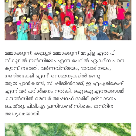
മമ്മാക്കുന്ന്: കണ്ണൂർ മമ്മാക്കുന്ന് മാപ്പിള എൽ പി
സ്കൂളിൽ ഇൻസിജാം എന്ന പേരിൽ ഏകദിന പഠന
ക്യാമ്പ് നടത്തി. വർണവിസ്മയം, ഭാവാഭിനയം,
ഗണിതകേളി എന്നീ സെഷനുകളിൽ ജനു
ആയിച്ചാൻകണ്ടി, സി.ഷിജിൻരാജ്, ഇ എം.ശ്രീകേഷ്
എന്നിവർ പരിശീലനം നൽകി. ഐഐഎഅക്കാദമി
കൗൺസിൽ മെമ്പർ അഷ്റഫ് ദാരിമി ഉദ്ഘാടനം
ചെയ്തു. പി.ടി.എ പ്രസിഡണ്ട് സി.കെ. ജസ്റീന
അധ്യക്ഷയായി.