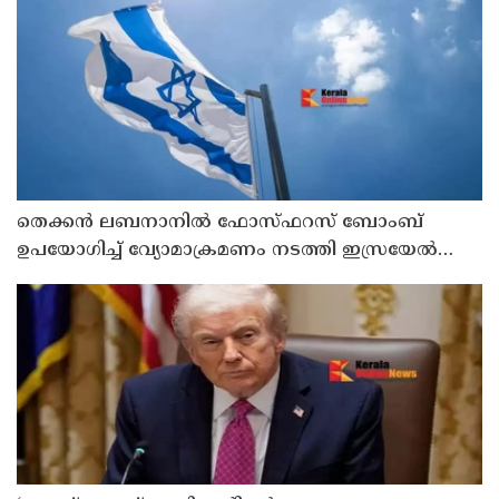
തെക്കൻ ലബനാനിൽ ഫോസ്ഫറസ് ബോംബ്
ഉപയോഗിച്ച് വ്യോമാക്രമണം നടത്തി ഇസ്രയേൽ
സൈന്യം