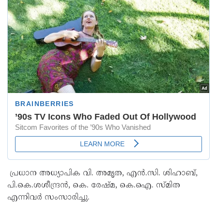
പ്രധാന അധ്യാപിക വി. അമൃത, എൻ.സി. ശിഹാബ്,
പി.കെ.ശശീന്ദ്രൻ, കെ. രേഷ്മ, കെ.ഐ. സ്മിത
എന്നിവർ സംസാരിച്ചു.