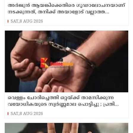
അർജുൻ ആയങ്കിക്കെതിരെ ഗൂഢാലോചനയാണ്
നടക്കുന്നത്, തനിക്ക് അയാളോട് വല്ലാത്ത
സ്നേഹം തോന്നുന്നു ; സംവിധായകൻ
SAT,8 AUG 2026
സനൽകുമാർ ശശിധരൻ
വെള്ളം ചോദിച്ചെത്തി ഒറ്റയ്ക്ക് താമസിക്കുന്ന
വയോധികയുടെ സ്വർണ്ണമാല പൊട്ടിച്ചു ; പ്രതി
പിടിയിൽ
SAT,8 AUG 2026