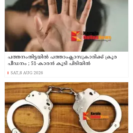
പത്തനംതിട്ടയിൽ പത്താംക്ലാസുകാരിക്ക് ക്രൂര
പീഡനം ; 51-കാരൻ കൂടി പിടിയിൽ
SAT,8 AUG 2026