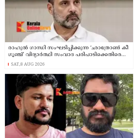
രാഹുൽ ഗാന്ധി സംഘടിപ്പിക്കുന്ന ‘ഛാത്രോൺ കീ
ഗൂഞ്ച്’ വിദ്യാർത്ഥി സംവാദ പരിപാടിക്കെതിരെ
രൂക്ഷവിമർശനവുമായി ബിജെപി
SAT,8 AUG 2026