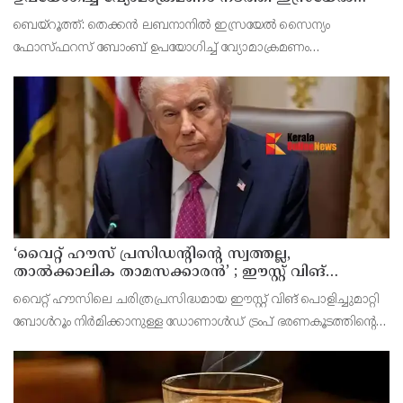
സൈന്യം
ബെയ്റൂത്ത്: തെക്കൻ ലബനാനിൽ ഇസ്രയേൽ സൈന്യം
ഫോസ്ഫറസ് ബോംബ് ഉപയോഗിച്ച് വ്യോമാക്രമണം
നടത്തിയതായി റിപ്പോർട്ട്. മൻസൂരി പട്ടണത്തിലെ ജനവാസ
മേഖലയെയാണ് ആക്രമണം ലക്ഷ്യമിട്ടതെന്ന് റിപ്പോർട്ടിൽ
പറയുന്നു. ആക്രമണത്
‘വൈറ്റ് ഹൗസ് പ്രസിഡന്റിന്റെ സ്വത്തല്ല,
താൽക്കാലിക താമസക്കാരൻ’ ; ഈസ്റ്റ് വിങ്
പൊളിച്ചുമാറ്റി ബോൾറൂം നിർമിക്കാനുള്ള ട്രംപിന്റെ
വൈറ്റ് ഹൗസിലെ ചരിത്രപ്രസിദ്ധമായ ഈസ്റ്റ് വിങ് പൊളിച്ചുമാറ്റി
നീക്കങ്ങൾക്ക് കോടതിയുടെ സ്റ്റേ
ബോൾറൂം നിർമിക്കാനുള്ള ഡോണാൾഡ് ട്രംപ് ഭരണകൂടത്തിന്റെ
നീക്കത്തിന് വീണ്ടും തിരിച്ചടി. 400 മില്യൺ ഡോളർ ചെലവിലുള്ള
നവീകരണ പ്രവർത്തനങ്ങൾക്ക് ഫെഡറ