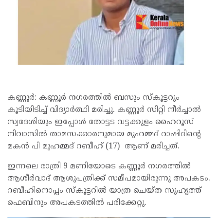
കണ്ണൂർ: കണ്ണൂർ നഗരത്തിൽ ബസും സ്‌കൂട്ടറും
കൂടിയിടിച്ച് വിദ്യാർത്ഥി മരിച്ചു. കണ്ണൂർ സിറ്റി നീർച്ചാൽ
സ്വദേശിയും ഇപ്പോൾ തോട്ടട വട്ടക്കുളം ഹൈറൂസ്
നിവാസിൽ താമസക്കാരനുമായ മുഹമ്മദ് റാഷിദിൻ്റെ
മകൻ പി മുഹമ്മദ് റബീഹ് (17) ആണ് മരിച്ചത്.
ഇന്നലെ രാത്രി 9 മണിയോടെ കണ്ണൂർ നഗരത്തിൽ
ആശീർവാദ് ആശുപത്രിക്ക് സമീപമായിരുന്നു അപകടം.
റബീഹിനൊപ്പം സ്‌കൂട്ടറിൽ യാത്ര ചെയ്ത സുഹൃത്ത്
ഫെബിനും അപകടത്തിൽ പരിക്കേറ്റു.