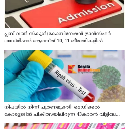
പ്ലസ് വൺ സ്‌കൂൾ/കോമ്പിനേഷൻ ട്രാൻസ്ഫർ
അഡ്മിഷൻ ആഗസ്ത് 10, 11 തീയതികളിൽ
നിപയിൽ നിന്ന് പൂർണമുക്തി; മെഡിക്കൽ
കോളേജിൽ ചികിത്സയിലിരുന്ന 43കാരൻ വീട്ടിലേക്ക്
മടങ്ങി