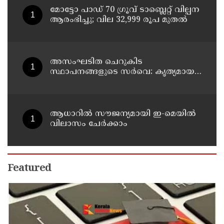
മോട്ടോ പാഡ് 70 ഗ്രൂവ് ടാബ്ലെറ്റ് വില്പന
ആരംഭിച്ചു; വില 32,999 രൂപ മുതൽ
അസംഘടിത ചെറുകിട
സ്ഥാപനങ്ങളുടെ സർവെ: കൃത്യമായ
വിവരങ്ങൾ നൽകണമെന്ന് മുഖ്യമന്ത്രി
വി ഡി സതീശൻ
ആധാറിൽ സൗജന്യമായി ഇ-മെയിൽ
വിലാസം ചേർക്കാം
Featured