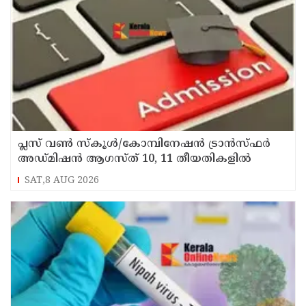
പ്ലസ് വൺ സ്‌കൂൾ/കോമ്പിനേഷൻ ട്രാൻസ്ഫർ
അഡ്മിഷൻ ആഗസ്ത് 10, 11 തീയതികളിൽ
SAT,8 AUG 2026