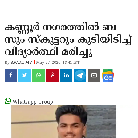
KOZHIKODE
WAYANAD
കണ്ണൂർ നഗരത്തിൽ ബ
KANNUR
സും സ്‌കൂട്ടറും കൂടിയിടിച്ച്
KASARAGOD
വിദ്യാർത്ഥി മരിച്ചു
By
AVANI MV
May 27, 2026, 13:41 IST
Whatsapp Group