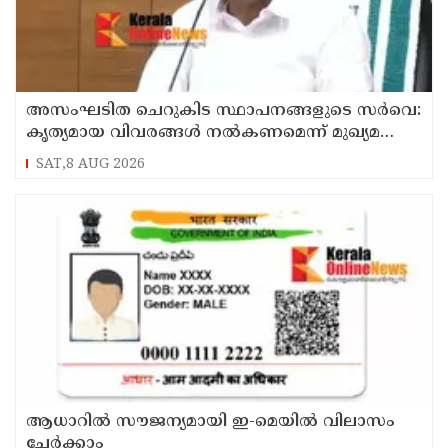
അസംഘടിത ചെറുകിട സ്ഥാപനങ്ങളുടെ സർവെ:
കൃത്യമായ വിവരങ്ങൾ നൽകണമെന്ന് മുഖ്യമന്ത്രി
വി ഡി സതീശൻ
SAT,8 AUG 2026
ആധാറിൽ സൗജന്യമായി ഇ-മെയിൽ വിലാസം
ചേർക്കാം