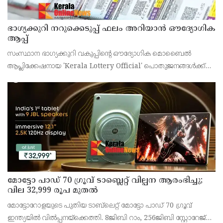
ഭാഗ്യക്കുറി നറുക്കെടുപ്പ് ഫലം അറിയാൻ ഔദ്യോഗിക
ആപ്പ്
സംസ്ഥാന ഭാഗ്യക്കുറി വകുപ്പിന്റെ ഔദ്യോഗിക മൊബൈൽ
ആപ്ലിക്കേഷനായ 'Kerala Lottery Official' പൊതുജനങ്ങൾക്ക്
ലഭ്യമാണെന്ന് കേരള സംസ്ഥാന ഭാഗ്യക്കുറി വകുപ്പ് ഡയറക്ടർ
അഞ്ജു കെ എസ് അറിയിച്ചു.
മോട്ടോ പാഡ് 70 ഗ്രൂവ് ടാബ്ലെറ്റ് വില്പന ആരംഭിച്ചു;
വില 32,999 രൂപ മുതൽ
മോട്ടോറോളയുടെ പുതിയ ടാബ്‌ലെറ്റ് മോട്ടോ പാഡ് 70 ഗ്രൂവ്
ഇന്ത്യയിൽ വിൽപ്പനയ്‌ക്കെത്തി. 8ജിബി റാം, 256ജിബി സ്റ്റോറേജ്