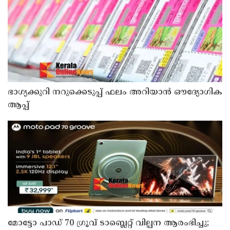
ഭാഗ്യക്കുറി നറുക്കെടുപ്പ് ഫലം അറിയാൻ ഔദ്യോഗിക
ആപ്പ്
മോട്ടോ പാഡ് 70 ഗ്രൂവ് ടാബ്ലെറ്റ് വില്പന ആരംഭിച്ചു;