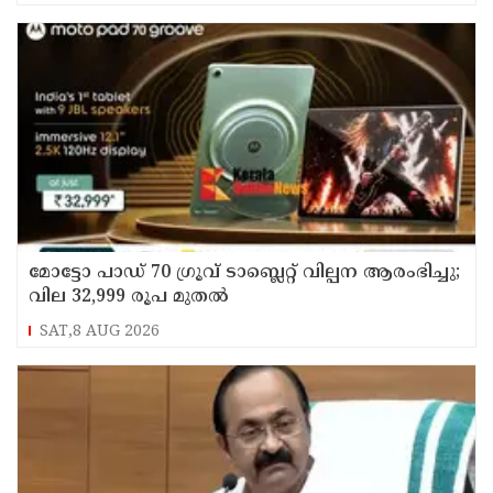
മോട്ടോ പാഡ് 70 ഗ്രൂവ് ടാബ്ലെറ്റ് വില്പന ആരംഭിച്ചു;
വില 32,999 രൂപ മുതൽ
SAT,8 AUG 2026