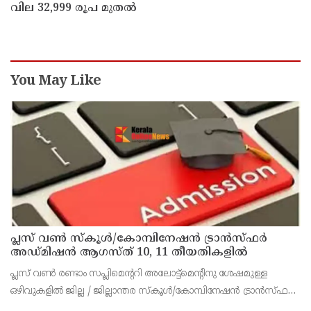
വില 32,999 രൂപ മുതൽ
You May Like
പ്ലസ് വൺ സ്‌കൂൾ/കോമ്പിനേഷൻ ട്രാൻസ്ഫർ
അഡ്മിഷൻ ആഗസ്ത് 10, 11 തീയതികളിൽ
പ്ലസ് വൺ രണ്ടാം സപ്ലിമെന്ററി അലോട്ട്‌മെന്റിനു ശേഷമുള്ള
ഒഴിവുകളിൽ ജില്ല / ജില്ലാന്തര സ്‌കൂൾ/കോമ്പിനേഷൻ ട്രാൻസ്ഫർ
അലോട്ട്‌മെന്റിനായി അപേക്ഷിക്കാനുള്ള അവസരം ആഗസ്റ്റ് 7 ന്