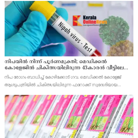
വൈകിട്ട് 4 മണി വരെ നൽകിയിരുന്നു
നിപയിൽ നിന്ന് പൂർണമുക്തി; മെഡിക്കൽ
കോളേജിൽ ചികിത്സയിലിരുന്ന 43കാരൻ വീട്ടിലേക്ക്
മടങ്ങി
നിപ രോഗം ബാധിച്ച് കോഴിക്കോട് ഗവ. മെഡിക്കൽ കോളേജ്
ആശുപത്രിയിൽ ചികിത്സയിലിരുന്ന ഫറോക്ക് സ്വദേശിയായ
43കാരനെ ഡിസ്ചാർജ് ചെയ്തു.