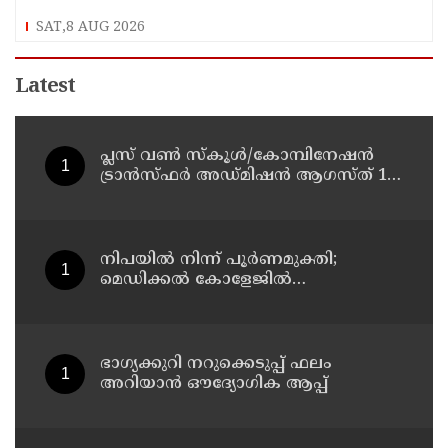
SAT,8 AUG 2026
Latest
പ്ലസ് വൺ സ്‌കൂൾ/കോമ്പിനേഷൻ
ട്രാൻസ്ഫർ അഡ്മിഷൻ ആഗസ്ത് 10,
11 തീയതികളിൽ
നിപയിൽ നിന്ന് പൂർണമുക്തി;
മെഡിക്കൽ കോളേജിൽ
ചികിത്സയിലിരുന്ന 43കാരൻ
വീട്ടിലേക്ക് മടങ്ങി
ഭാഗ്യക്കുറി നറുക്കെടുപ്പ് ഫലം
അറിയാൻ ഔദ്യോഗിക ആപ്പ്