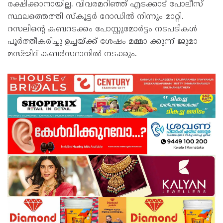
രക്ഷിക്കാനായില്ല. വിവരമറിഞ്ഞ് എടക്കാട് പോലീസ്
സ്ഥലത്തെത്തി സ്‌കൂട്ടർ റോഡിൽ നിന്നും മാറ്റി.
റസലിൻ്റെ കബറടക്കം പോസ്റ്റുമോർട്ടം നടപടികൾ
പൂർത്തീകരിച്ചു ഉച്ചയ്ക്ക് ശേഷം മമ്മാ ക്കുന്ന് ജുമാ
മസ്ജിദ് കബർസ്ഥാനിൽ നടക്കും.