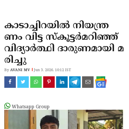
KOZHIKODE
WAYANAD
കാടാച്ചിറയിൽ നിയന്ത്ര
KANNUR
ണം വിട്ട സ്‌കൂട്ടർമറിഞ്ഞ്
KASARAGOD
വിദ്യാർത്ഥി ദാരുണമായി മ
രിച്ചു
By
AVANI MV
Jun 3, 2026, 10:12 IST
Whatsapp Group