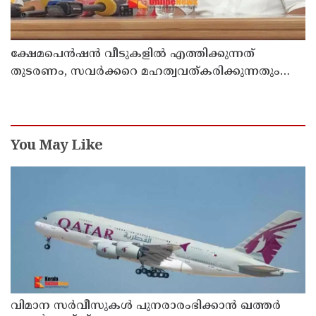
ക്ഷേമപെൻഷൻ വീടുകളിൽ എത്തിക്കുന്നത്
തുടരണം, സവർക്കറെ മഹത്വവത്കരിക്കുന്നതും
വന്ദേമാതരം മുഴുവൻ ചൊല്ലുന്നതും ആർഎസ്എസ്
അജൻഡയെന്ന് പ്രതിപക്ഷ നേതാവ് പിണറായി
വിജയൻ
You May Like
വിമാന സര്‍വീസുകള്‍ പുനരാരംഭിക്കാന്‍ ഖത്തര്‍