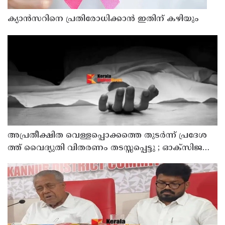
ക്യാൻസറിനെ പ്രതിരോധിക്കാൻ ഇതിന് കഴിയും
അ​പ്ര​തീ​ക്ഷി​ത വെ​ള്ള​പ്പൊ​ക്ക​ത്തെ തു​ട​ർ​ന്ന് പ്ര​ദേ​ശ​
ത്ത് വൈ​ദ്യു​തി വി​ത​ര​ണം ത​ട​സ്സ​പ്പെ​ട്ടു ; ഓക്സിജൻ
കോൺസെൻട്രേറ്റർ നിലച്ച് രോഗി മരിച്ചു