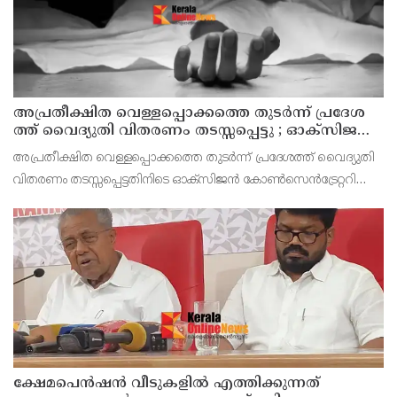
അ​പ്ര​തീ​ക്ഷി​ത വെ​ള്ള​പ്പൊ​ക്ക​ത്തെ തു​ട​ർ​ന്ന് പ്ര​ദേ​ശ​
ത്ത് വൈ​ദ്യു​തി വി​ത​ര​ണം ത​ട​സ്സ​പ്പെ​ട്ടു ; ഓക്സിജൻ
കോൺസെൻട്രേറ്റർ നിലച്ച് രോഗി മരിച്ചു
അപ്രതീക്ഷിത വെള്ളപ്പൊക്കത്തെ തുടർന്ന് പ്രദേശത്ത് വൈദ്യുതി
വിതരണം തടസ്സപ്പെട്ടതിനിടെ ഓക്സിജൻ കോൺസെൻട്രേറ്ററിന്റെ
സഹായത്തോടെ വീട്ടിൽ ചികിത്സയിൽ കഴിഞ്ഞിരുന്ന രോഗി മരിച്ചു.
തലവടി ഗ്രാമപഞ്ചായത്ത് 11ാം വാർ
ക്ഷേമപെൻഷൻ വീടുകളിൽ എത്തിക്കുന്നത്