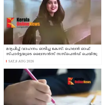
മദ്യപിച്ച് വാഹനം ഓടിച്ച കേസ്: ഹെലൻ ഓഫ്
സ്പാർട്ടയുടെ ലൈസൻസ് സസ്പെൻഡ് ചെയ്തു
SAT,8 AUG 2026