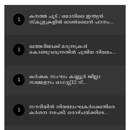
കനത്ത ചൂട് : ഒമാനിലെ ഇന്ത്യന്‍
സ്‌കൂളുകളില്‍ ഓണ്‍ലൈന്‍ പഠനം
തുടരും
ഖത്തറിലേക്ക് മരുന്നുകള്‍
കൊണ്ടുവരുന്നതില്‍ പുതിയ നിയമം;
ഇ-പെര്‍മിറ്റ് നിര്‍ബന്ധമാക്കി
മന്ത്രാലയം
കർഷക സംഘം കണ്ണൂർ ജില്ലാ
സമ്മേളനം ഓഗസ്റ്റ്12 ന്
പിണറായിയിൽ തുടങ്ങും ; സമാപന
സമ്മേളനം പ്രതിപക്ഷ നേതാവ്
പിണറായി വിജയൻ ഉദ്ഘാടനം
ചെയ്യും
സൗദിയില്‍ നിയമലംഘകര്‍ക്കെതിരെ
കര്‍ശന നടപടി; ഒരാഴ്ചയ്ക്കിടെ
പിടിയിലായത് 14,400-ലേറെ പേര്‍