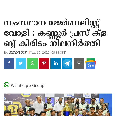
KOZHIKODE
WAYANAD
സംസ്ഥാന ജേർണലിസ്റ്റ്
KANNUR
വോളി : കണ്ണൂർ പ്രസ് ക്ള
KASARAGOD
ബ്ബ് കിരീടം നിലനിർത്തി
By
AVANI MV
Jun 10, 2026, 09:38 IST
Whatsapp Group