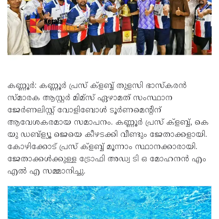
കണ്ണൂർ: കണ്ണൂർ പ്രസ് ക്ളബ്ബ് തുളസി ഭാസ്കരൻ
സ്മാരക ആസ്റ്റർ മിമ്സ് ഏഴാമത് സംസ്ഥാന
ജേർണലിസ്റ്റ് വോളിബോൾ ടൂർണമെൻ്റിന്
ആവേശകരമായ സമാപനം. കണ്ണൂർ പ്രസ് ക്ളബ്ബ്, കെ
യു ഡബ്ള്യൂ ജെയെ കീഴടക്കി വീണ്ടും ജേതാക്കളായി.
കോഴിക്കോട് പ്രസ് ക്ളബ്ബ് മൂന്നാം സ്ഥാനക്കാരായി.
ജേതാക്കൾക്കുള്ള ട്രോഫി അഡ്വ ടി ഒ മോഹനൻ എം
എൽ എ സമ്മാനിച്ചു.