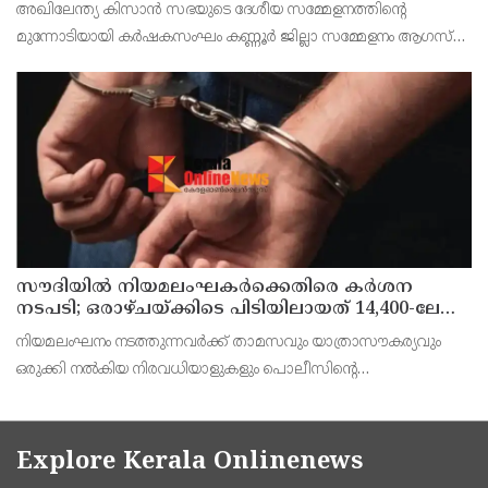
അഖിലേന്ത്യ കിസാൻ സഭയുടെ ദേശീയ സമ്മേളനത്തിന്റെ
ചെയ്യും
മുന്നോടിയായി കർഷകസംഘം കണ്ണൂർ ജില്ലാ സമ്മേളനം ആഗസ്‌റ്റ്
12,13,14 തീയതികളിൽ പിണറായി കൺവെൻഷൻ സെൻററിൽ
വച്ച് നടക്കുമെന്ന് ജില്ലാ സിക്രട്ടറി എം പ്രകാശൻ മാസ്റ്റ
സൗദിയില്‍ നിയമലംഘകര്‍ക്കെതിരെ കര്‍ശന
നടപടി; ഒരാഴ്ചയ്ക്കിടെ പിടിയിലായത് 14,400-ലേറെ
പേര്‍
നിയമലംഘനം നടത്തുന്നവര്‍ക്ക് താമസവും യാത്രാസൗകര്യവും
ഒരുക്കി നല്‍കിയ നിരവധിയാളുകളും പൊലീസിന്റെ
പിടിയിലായിട്ടുണ്ട്.
Explore Kerala Onlinenews