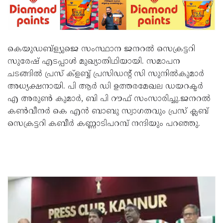
കെയുഡബ്ള്യുജെ സംസ്ഥാന ജനറൽ സെക്രട്ടറി
സുരേഷ് എടപ്പാൾ മുഖ്യാതിഥിയായി. സമാപന
ചടങ്ങിൽ പ്രസ് ക്ളബ്ബ് പ്രസിഡൻ്റ് സി സുനിൽകുമാർ
അധ്യക്ഷനായി. പി ആർ ഡി ഉത്തരമേഖല ഡയറക്ടർ
എ അരുൺ കുമാർ, ബി പി റൗഫ് സംസാരിച്ചു.ജനറൽ
കൺവീനർ കെ എൻ ബാബു സ്വാഗതവും പ്രസ് ക്ലബ്
സെക്രട്ടറി കബീർ കണ്ണാടിപറമ്പ് നന്ദിയും പറഞ്ഞു.