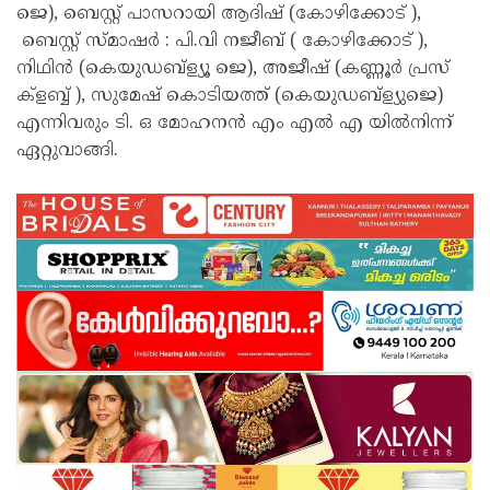
ജെ), ബെസ്റ്റ് പാസറായി ആദിഷ് (കോഴിക്കോട് ),
ബെസ്റ്റ് സ്മാഷർ : പി.വി നജീബ് ( കോഴിക്കോട് ),
നിഥിൻ (കെയുഡബ്ള്യൂ ജെ), അജീഷ് (കണ്ണൂർ പ്രസ്
ക്ളബ്ബ് ), സുമേഷ് കൊടിയത്ത് (കെയുഡബ്ള്യുജെ)
എന്നിവരും ടി. ഒ മോഹനൻ എം എൽ എ യിൽനിന്ന്
ഏറ്റുവാങ്ങി.