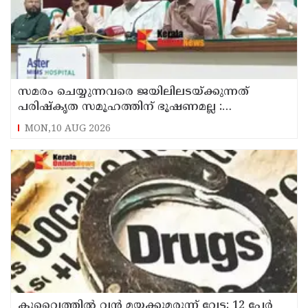
സമരം ചെയ്യുന്നവരെ ജയിലിലടയ്ക്കുന്നത്
പരിഷ്കൃത സമൂഹത്തിന് ഭൂഷണമല്ല :
അടിയന്തരമായി ആദിവാസികൾക്ക് ഭൂമി
MON,10 AUG 2026
നൽകണം : റസാഖ് പാലേരി
കുവൈത്തില്‍ വന്‍ മയക്കുമരുന്ന് വേട്ട; 12 പേര്‍