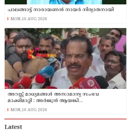
പാലങ്ങാട്ട് നാരായണൻ നായർ നിര്യാതനായി
MON,10 AUG 2026
അറസ്റ്റ് മാധ്യമങ്ങൾ അസാമാന്യ സംഭവ
മാക്കിമാറ്റി : അർജുൻ ആയങ്കി
പാർട്ടിക്കാരനല്ലെന്ന് ഇപി ജയരാജൻ
MON,10 AUG 2026
Latest