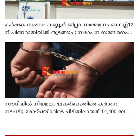
കർഷക സംഘം കണ്ണൂർ ജില്ലാ സമ്മേളനം ഓഗസ്റ്റ്12
ന് പിണറായിയിൽ തുടങ്ങും ; സമാപന സമ്മേളനം
പ്രതിപക്ഷ നേതാവ് പിണറായി വിജയൻ ഉദ്ഘാടനം
ചെയ്യും
സൗദിയില്‍ നിയമലംഘകര്‍ക്കെതിരെ കര്‍ശന
നടപടി; ഒരാഴ്ചയ്ക്കിടെ പിടിയിലായത് 14,400-ലേറെ
പേര്‍