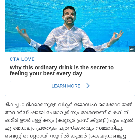
മികച്ച കളിക്കാരനുള്ള വിക്ടർ ജോസഫ് മെമ്മോറിയൽ
അവാർഡ് ഷാജി പേരാവൂരിനും ഓൾറൗണ്ട് മികവിന്
ഷമീർ ഊർപള്ളിക്കും (കണ്ണൂർ പ്രസ് ക്ളബ്ബ് ) എം എൽ
എ മെഡലും പ്രത്യേക പുരസ്‌കാരവും സമ്മാനിച്ചു.
ബെസ്റ്റ് സെറ്ററായി സുനിൽ കുമാർ (കെയുഡബ്ള്യൂ