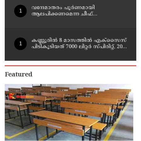
വന്ദേമാതരം പൂർണമായി
ആലപിക്കണമെന്ന ചീഫ്
സെക്രട്ടറിയുടെ വിവാദ ഉത്തരവ്
അടിയന്തരമായി പിൻവലിക്കണം ;
പ്രതിപക്ഷ നേതാവ്
കണ്ണൂരിൽ 8 മാസത്തിൽ എക്സൈസ്
പിടികൂടിയത് 7000 ലിറ്റർ സ്പിരിറ്റ്‌, 209
ലിറ്റർ വ്യാജ ചാരായം ; നർകോട്ടിക്
കേസുകളിൽ അറസ്റ്റിലായത് 559 പേർ
Featured