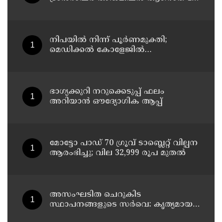
11 തീയതികളിൽ
നിപയിൽ നിന്ന് പൂർണമുക്തി;
മെഡിക്കൽ കോളേജിൽ
ചികിത്സയിലിരുന്ന 43കാരൻ
വീട്ടിലേക്ക് മടങ്ങി
ഭാഗ്യക്കുറി നറുക്കെടുപ്പ് ഫലം
അറിയാൻ ഔദ്യോഗിക ആപ്പ്
മോട്ടോ പാഡ് 70 ഗ്രൂവ് ടാബ്ലെറ്റ് വില്പന
ആരംഭിച്ചു; വില 32,999 രൂപ മുതൽ
അസംഘടിത ചെറുകിട
സ്ഥാപനങ്ങളുടെ സർവെ: കൃത്യമായ
വിവരങ്ങൾ നൽകണമെന്ന് മുഖ്യമന്ത്രി