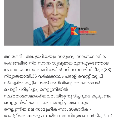
തലശേരി : അധ്യാപികയും സമൂഹ്യ -സാംസ്കാരിക
രംഗങ്ങളിൽ നിറ സാന്നിദ്ധ്യവുമായിരുന്നഎരഞ്ഞോളി
ചോനാടം സൗപർ ണികയിൽ സി.സൗദാമിനി ടീച്ചർ(88)
നിര്യാതയായി.36 വർഷക്കാലം പഴശ്ശി വെസ്റ്റ് യു.പി
സ്കൂളിൽ കുട്ടികൾക്ക് അറിവിൻ്റെ അക്ഷരങ്ങൾ
ചൊല്ലി പഠിപ്പിച്ചും, നെല്ലൂന്നിയിൽ
സ്ഥിരതാമസമാക്കിയവരായിരുന്നു ടീച്ചറുടെ കുടുംബം
നെല്ലൂന്നിയിലും അക്ഷര വെളിച്ച മേകാനും
നെല്ലൂന്നിയിലെ സാമൂഹിക-സാംസ്കാരിക -
രാഷ്ട്രീയരംഗത്തും സജീവ സാന്നിധ്യമാകാൻ ടീച്ചർക്ക്