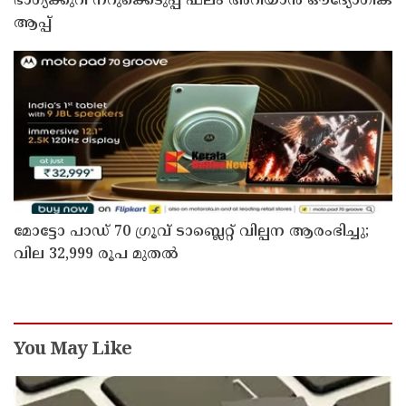
ഭാഗ്യക്കുറി നറുക്കെടുപ്പ് ഫലം അറിയാൻ ഔദ്യോഗിക
ആപ്പ്
മോട്ടോ പാഡ് 70 ഗ്രൂവ് ടാബ്ലെറ്റ് വില്പന ആരംഭിച്ചു;
വില 32,999 രൂപ മുതൽ
You May Like