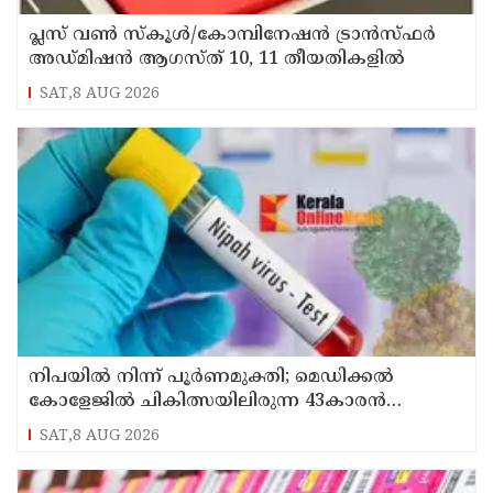
പ്ലസ് വൺ സ്‌കൂൾ/കോമ്പിനേഷൻ ട്രാൻസ്ഫർ
അഡ്മിഷൻ ആഗസ്ത് 10, 11 തീയതികളിൽ
SAT,8 AUG 2026
നിപയിൽ നിന്ന് പൂർണമുക്തി; മെഡിക്കൽ
കോളേജിൽ ചികിത്സയിലിരുന്ന 43കാരൻ
വീട്ടിലേക്ക് മടങ്ങി
SAT,8 AUG 2026