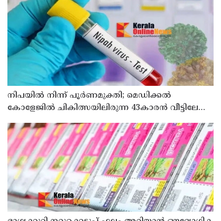
നിപയിൽ നിന്ന് പൂർണമുക്തി; മെഡിക്കൽ
കോളേജിൽ ചികിത്സയിലിരുന്ന 43കാരൻ വീട്ടിലേക്ക്
മടങ്ങി