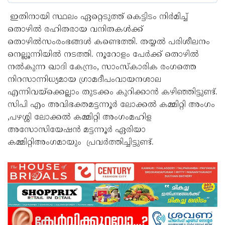
ഇതിനായി സ്ഥലം ഏറ്റെടുത്ത് കെട്ടിടം നിർമിച്ച്
തൊഴിൽ രഹിതരായ വനിതകൾക്ക്
തൊഴിൽസംരംഭങ്ങൾ കണ്ടെത്തി. തയ്യൽ പരിശീലനം
നെല്ലൂന്നിയിൽ നടത്തി. നൂറോളം പേർക്ക് തൊഴിൽ
നൽകുന്ന ഖാദി കേന്ദ്രം, സാംസ്കാരിക രംഗത്തെ
നിറസാന്നിധ്യമായ ഗ്രാമദീപംവായനശാല
എന്നിവയ്ക്കെല്ലാം തുടക്കം കുറിക്കാൻ കഴിഞ്ഞിട്ടുണ്ട്.
സിപി എം അവിഭക്തമട്ടന്നൂർ ലോക്കൽ കമ്മിറ്റി അംഗം
,പഴശ്ശി ലോക്കൽ കമ്മിറ്റി അംഗംമഹിള
അസോസിയേഷൻ മട്ടന്നൂർ ഏരിയാ
കമ്മിറ്റിഅംഗമായും പ്രവർത്തിച്ചിട്ടുണ്ട്.