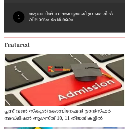
വി ഡി സതീശൻ
ആധാറിൽ സൗജന്യമായി ഇ-മെയിൽ
വിലാസം ചേർക്കാം
Featured
പ്ലസ് വൺ സ്‌കൂൾ/കോമ്പിനേഷൻ ട്രാൻസ്ഫർ
അഡ്മിഷൻ ആഗസ്ത് 10, 11 തീയതികളിൽ