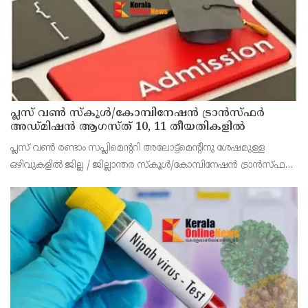
പ്ലസ് വൺ സ്‌കൂൾ/കോമ്പിനേഷൻ ട്രാൻസ്ഫർ
അഡ്മിഷൻ ആഗസ്ത് 10, 11 തീയതികളിൽ
പ്ലസ് വൺ രണ്ടാം സപ്ലിമെന്ററി അലോട്ട്‌മെന്റിനു ശേഷമുള്ള
ഒഴിവുകളിൽ ജില്ല / ജില്ലാന്തര സ്‌കൂൾ/കോമ്പിനേഷൻ ട്രാൻസ്ഫർ
അലോട്ട്‌മെന്റിനായി അപേക്ഷിക്കാനുള്ള അവസരം ആഗസ്റ്റ് 7 ന്
വൈകിട്ട് 4 മണി വരെ നൽകിയിരുന്നു