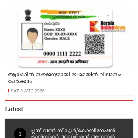
ആധാറിൽ സൗജന്യമായി ഇ-മെയിൽ വിലാസം
ചേർക്കാം
SAT,8 AUG 2026
Latest
പ്ലസ് വൺ സ്‌കൂൾ/കോമ്പിനേഷൻ
ട്രാൻസ്ഫർ അഡ്മിഷൻ ആഗസ്ത് 10,