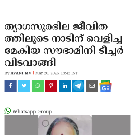
KOZHIKODE
WAYANAD
ത്യാഗസുരഭില ജീവിത
KANNUR
ത്തിലൂടെ നാടിന് വെളിച്ച
KASARAGOD
മേകിയ സൗഭാമിനി ടീച്ചർ
വിടവാങ്ങി
By
AVANI MV
Mar 20, 2026, 13:42 IST
Whatsapp Group