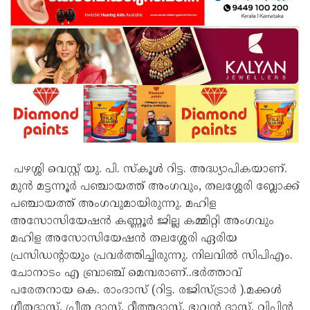
പഴശ്ശി വെസ്റ്റ് യു. പി. സ്കൂൾ റിട്ട. അദ്ധ്യാപികയാണ്.
മുൻ മട്ടന്നൂർ പഞ്ചായത്ത്‌ അംഗവും, തലശ്ശേരി ബ്ലോക്ക്‌
പഞ്ചായത്ത്‌ അംഗവുമായിരുന്നു. മഹിള
അസോസിയേഷൻ കണ്ണൂർ ജില്ല കമ്മിറ്റി അംഗവും
മഹിള അസോസിയേഷൻ തലശ്ശേരി ഏരിയ
പ്രസിഡൻ്റായും പ്രവർത്തിച്ചിരുന്നു. നിലവിൽ സിപിഎം.
ചോനാടം എ ബ്രാഞ്ച് മെമ്പരാണ്..ഭർത്താവ്
പരേതനായ കെ. രാംദാസ് (റിട്ട. രജിസ്ട്രാർ ).മക്കൾ
ഗീതദാസ്, പ്രീത ദാസ്, റീത്തദാസ്, ഭുവൻ ദാസ്, വിപിൻ