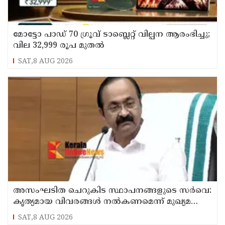
മോട്ടോ പാഡ് 70 ഗ്രൂവ് ടാബ്ലെറ്റ് വില്പന ആരംഭിച്ചു;
വില 32,999 രൂപ മുതൽ
SAT,8 AUG 2026
അസംഘടിത ചെറുകിട സ്ഥാപനങ്ങളുടെ സർവെ:
കൃത്യമായ വിവരങ്ങൾ നൽകണമെന്ന് മുഖ്യമന്ത്രി
വി ഡി സതീശൻ
SAT,8 AUG 2026