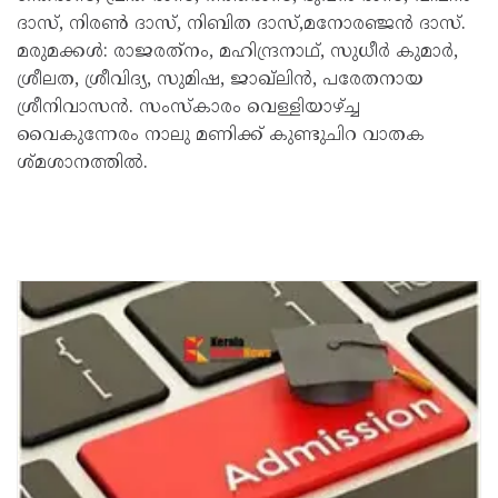
ദാസ്, നിരൺ ദാസ്, നിബിത ദാസ്,മനോരഞ്ജൻ ദാസ്.
മരുമക്കൾ: രാജരത്‌നം, മഹിന്ദ്രനാഥ്, സുധീർ കുമാർ,
ശ്രീലത, ശ്രീവിദ്യ, സുമിഷ, ജാഖ്ലിൻ, പരേതനായ
ശ്രീനിവാസൻ. സംസ്കാരം വെള്ളിയാഴ്ച്ച
വൈകുന്നേരം നാലു മണിക്ക് കുണ്ടുചിറ വാതക
ശ്മശാനത്തിൽ.