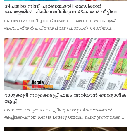
നിപയിൽ നിന്ന് പൂർണമുക്തി; മെഡിക്കൽ
കോളേജിൽ ചികിത്സയിലിരുന്ന 43കാരൻ വീട്ടിലേക്ക്
മടങ്ങി
നിപ രോഗം ബാധിച്ച് കോഴിക്കോട് ഗവ. മെഡിക്കൽ കോളേജ്
ആശുപത്രിയിൽ ചികിത്സയിലിരുന്ന ഫറോക്ക് സ്വദേശിയായ
43കാരനെ ഡിസ്ചാർജ് ചെയ്തു.
ഭാഗ്യക്കുറി നറുക്കെടുപ്പ് ഫലം അറിയാൻ ഔദ്യോഗിക
ആപ്പ്
സംസ്ഥാന ഭാഗ്യക്കുറി വകുപ്പിന്റെ ഔദ്യോഗിക മൊബൈൽ
ആപ്ലിക്കേഷനായ 'Kerala Lottery Official' പൊതുജനങ്ങൾക്ക്
ലഭ്യമാണെന്ന് കേരള സംസ്ഥാന ഭാഗ്യക്കുറി വകുപ്പ് ഡയറക്ടർ