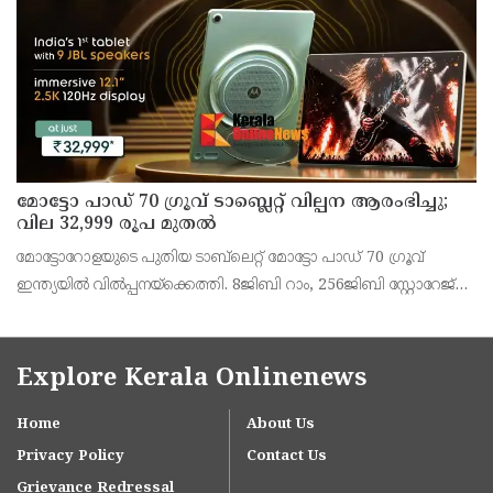
അഞ്ജു കെ എസ് അറിയിച്ചു.
മോട്ടോ പാഡ് 70 ഗ്രൂവ് ടാബ്ലെറ്റ് വില്പന ആരംഭിച്ചു;
വില 32,999 രൂപ മുതൽ
മോട്ടോറോളയുടെ പുതിയ ടാബ്‌ലെറ്റ് മോട്ടോ പാഡ് 70 ഗ്രൂവ്
ഇന്ത്യയിൽ വിൽപ്പനയ്‌ക്കെത്തി. 8ജിബി റാം, 256ജിബി സ്റ്റോറേജ്
പതിപ്പിന് 36,999 രൂപയാണ് ലോഞ്ച് വില. ബാങ്ക് ഓഫറുകൾ
ഉൾപ്പെടെ 32,999 രൂപയാണ് ഫലപ്രദമായ
Explore Kerala Onlinenews
Home
About Us
Privacy Policy
Contact Us
Grievance Redressal