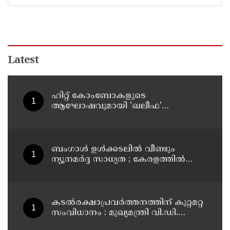
Latest
ഹിറ്റ് കോംബോകളുടെ
ആഘോഷവുമായി 'ഖലീഫ'
ഓണത്തിന് !
ബംഗാൾ ഉൾക്കടലിൽ വീണ്ടും
ന്യൂനമർദ്ദ സാധ്യത ; കേരളത്തിൽ
അടുത്ത ദിവസങ്ങളിൽ മഴ
ശക്തമായേക്കും
കടൽരക്ഷാപ്രവർത്തനത്തിന് കുറ്റമറ്റ
സംവിധാനം : മുഖ്യമന്ത്രി വി.ഡി.
സതീശൻ