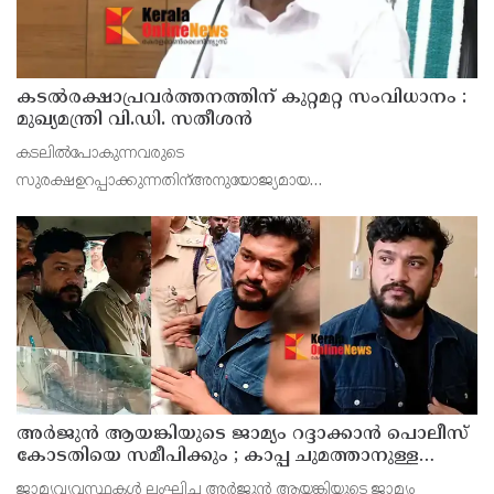
കടൽരക്ഷാപ്രവർത്തനത്തിന് കുറ്റമറ്റ സംവിധാനം :
മുഖ്യമന്ത്രി വി.ഡി. സതീശൻ
കടലിൽപോകുന്നവരുടെ
സുരക്ഷഉറപ്പാക്കുന്നതിന്അനുയോജ്യമായ
രക്ഷാപ്രവർത്തനസംവിധാനം സംസ്ഥാനത്ത് ഏർപ്പെടുത്തുമെന്ന്
മുഖ്യമന്ത്രി വി.ഡി. സതീശൻ. കടലിൽകാണാതായ കൊല്ലം സ്വദേശി
ഗൗതംകൃഷ്ണയുടെവീട്ടിൽ വനംവകുപ്പ് മന്ത്
അർജുൻ ആയങ്കിയുടെ ജാമ്യം റദ്ദാക്കാൻ പൊലീസ്
കോടതിയെ സമീപിക്കും ; കാപ്പ ചുമത്താനുള്ള
നടപടികളും ആരംഭിച്ചു
ജാമ്യവ്യവസ്ഥകൾ ലംഘിച്ച അർജുൻ ആയങ്കിയുടെ ജാമ്യം