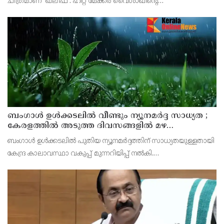
ചിത്രമാണ് 'ഖലീഫ'. ഹിറ്റ് മേക്ക‍ർ വൈശാഖിൻ്റെ
സംവിധാനത്തിലൊരുങ്ങുന്ന ചിത്രം ഓഗസ്റ്റ് 20ന് ആഗോള
റിലീസായ് ഓണത്തിന് തിയേറ്ററുകലിത്തും
ബംഗാൾ ഉൾക്കടലിൽ വീണ്ടും ന്യൂനമർദ്ദ സാധ്യത ;
കേരളത്തിൽ അടുത്ത ദിവസങ്ങളിൽ മഴ
ശക്തമായേക്കും
ബംഗാൾ ഉൾക്കടലിൽ പുതിയ ന്യൂനമർദ്ദത്തിന് സാധ്യതയുള്ളതായി
കേന്ദ്ര കാലാവസ്ഥാ വകുപ്പ് മുന്നറിയിപ്പ് നൽകി.
വടക്കുപടിഞ്ഞാറൻ ബംഗാൾ ഉൾക്കടലിനും സമീപ
പ്രദേശങ്ങൾക്കുമായി ഒരു ചക്രവാതച്ചുഴി രൂപപ്പെട്ടിട്ടുണ്ട്.