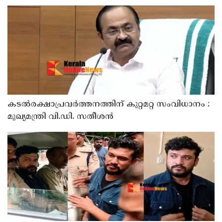
ശക്തമായേക്കും
കടൽരക്ഷാപ്രവർത്തനത്തിന് കുറ്റമറ്റ സംവിധാനം :
മുഖ്യമന്ത്രി വി.ഡി. സതീശൻ