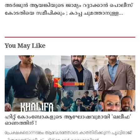
അർജുൻ ആയങ്കിയുടെ ജാമ്യം റദ്ദാക്കാൻ പൊലീസ്
കോടതിയെ സമീപിക്കും ; കാപ്പ ചുമത്താനുള്ള
നടപടികളും ആരംഭിച്ചു
You May Like
ഹിറ്റ് കോംബോകളുടെ ആഘോഷവുമായി 'ഖലീഫ'
ഓണത്തിന് !
പ്രേക്ഷകരൊന്നടങ്കം ആവേശത്തോടെ കാത്തിരിക്കുന്ന പൃഥ്വിരാജ്