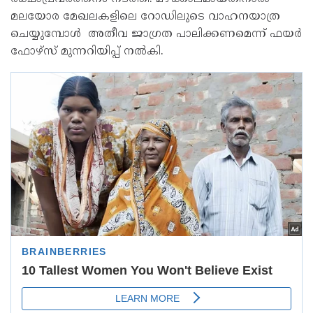
മലയോര മേഖലകളിലെ റോഡിലുടെ വാഹനയാത്ര
ചെയ്യുമ്പോൾ അതീവ ജാഗ്രത പാലിക്കണമെന്ന് ഫയർ
ഫോഴ്‌സ് മുന്നറിയിപ്പ് നൽകി.