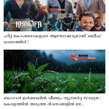
ഹിറ്റ് കോംബോകളുടെ ആഘോഷവുമായി 'ഖലീഫ'
ഓണത്തിന് !
ബംഗാൾ ഉൾക്കടലിൽ വീണ്ടും ന്യൂനമർദ്ദ സാധ്യത ;
കേരളത്തിൽ അടുത്ത ദിവസങ്ങളിൽ മഴ