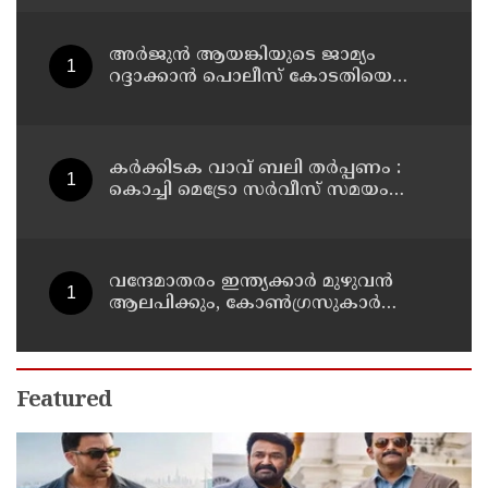
അർജുൻ ആയങ്കിയുടെ ജാമ്യം
റദ്ദാക്കാൻ പൊലീസ് കോടതിയെ
സമീപിക്കും ; കാപ്പ ചുമത്താനുള്ള
നടപടികളും ആരംഭിച്ചു
കർക്കിടക വാവ് ബലി തർപ്പണം :
കൊച്ചി മെട്രോ സർവീസ് സമയം
ദീർഘിപ്പിച്ചു
വന്ദേമാതരം ഇന്ത്യക്കാർ മുഴുവൻ
ആലപിക്കും, കോൺഗ്രസുകാർ
വേണമെങ്കിൽ ഇറ്റാലിയൻ
ദേശീയഗാനം പാടട്ടെ ; രാജീവ്
ചന്ദ്രശേഖർ
Featured