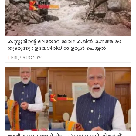
കണ്ണൂരിൻ്റെ മലയോര മേഖലകളിൽ കനത്ത മഴ
തുടരുന്നു : ഉദയഗിരിയിൽ ഉരുൾ പൊട്ടൽ
FRI,7 AUG 2026