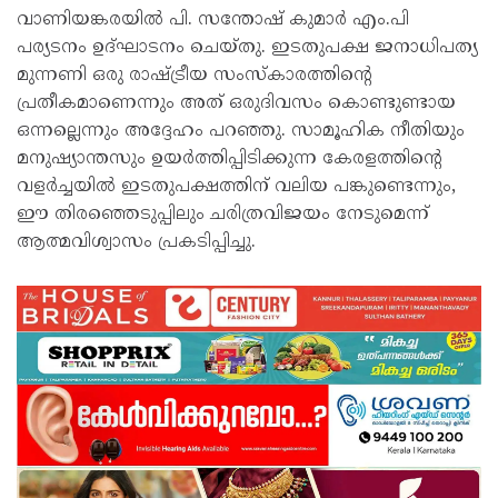
വാണിയങ്കരയിൽ പി. സന്തോഷ് കുമാർ എം.പി
പര്യടനം ഉദ്ഘാടനം ചെയ്തു. ഇടതുപക്ഷ ജനാധിപത്യ
മുന്നണി ഒരു രാഷ്ട്രീയ സംസ്കാരത്തിന്റെ
പ്രതീകമാണെന്നും അത് ഒരുദിവസം കൊണ്ടുണ്ടായ
ഒന്നല്ലെന്നും അദ്ദേഹം പറഞ്ഞു. സാമൂഹിക നീതിയും
മനുഷ്യാന്തസും ഉയർത്തിപ്പിടിക്കുന്ന കേരളത്തിന്റെ
വളർച്ചയിൽ ഇടതുപക്ഷത്തിന് വലിയ പങ്കുണ്ടെന്നും,
ഈ തിരഞ്ഞെടുപ്പിലും ചരിത്രവിജയം നേടുമെന്ന്
ആത്മവിശ്വാസം പ്രകടിപ്പിച്ചു.