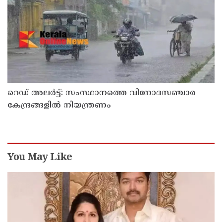
റെഡ് അലർട്ട്: സംസ്ഥാനത്തെ വിനോദസഞ്ചാര
കേന്ദ്രങ്ങളിൽ നിയന്ത്രണം
You May Like