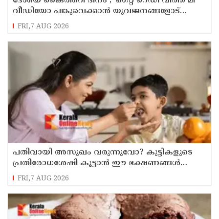
ദേശീയ കൈത്തറി ദിനം ; 'ഗെറ്റ് റെഡി വിത്ത് മി'
വീഡിയോ പങ്കുവെക്കാൻ യുവജനങ്ങളോട്
അഭ്യർത്ഥിച്ച് പ്രധാനമന്ത്രി നരേന്ദ്ര മോദി
FRI,7 AUG 2026
പതിവായി അസുഖം വരുന്നുവോ? കുട്ടികളുടെ
പ്രതിരോധശേഷി കൂട്ടാൻ ഈ ഭക്ഷണങ്ങൾ
കൊടുക്കൂ
FRI,7 AUG 2026