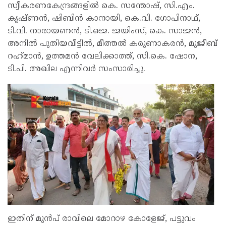
സ്വീകരണകേന്ദ്രങ്ങളിൽ കെ. സന്തോഷ്, സി.എം.
കൃഷ്ണൻ, ഷിബിൻ കാനായി, കെ.വി. ഗോപിനാഥ്,
ടി.വി. നാരായണൻ, ടി.ജെ. ജയിംസ്, കെ. സാജൻ,
അനിൽ പുതിയവീട്ടിൽ, മീത്തൽ കരുണാകരൻ, മുജീബ്
റഹ്‌മാൻ, ഉത്തമൻ വേലിക്കാത്ത്, സി.കെ. ഷോന,
ടി.പി. അഖില എന്നിവർ സംസാരിച്ചു.
ഇതിന് മുൻപ് രാവിലെ മോറാഴ കോളേജ്, പട്ടുവം