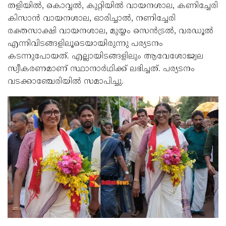
തളിയിൽ, കൊവ്വൽ, കുറ്റിയിൽ വായനശാല, കണിച്ചേരി
കിസാൻ വായനശാല, ഓരിച്ചാൽ, നണിച്ചേരി
രക്തസാക്ഷി വായനശാല, മുയ്യം സെൻട്രൽ, വരഡൂൽ
എന്നിവിടങ്ങളിലൂടെയായിരുന്നു പര്യടനം
കടന്നുപോയത്. എല്ലായിടങ്ങളിലും ആവേശോജ്വല
സ്വീകരണമാണ് സ്ഥാനാർഥിക്ക് ലഭിച്ചത്. പര്യടനം
വടക്കാഞ്ചേരിയിൽ സമാപിച്ചു.