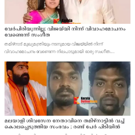
വേർപിരിയുന്നില്ല; വിജയ്‍യി നിന്ന് വിവാഹമോചനം
വേണ്ടെന്ന് സംഗീത
തമിഴ്നാട് മുഖ്യമന്ത്രിയും നടനുമായ വിജയ്‍യിൽ നിന്ന്
വിവാഹമോചനം വേണ്ടെന്ന നിലപാടുമായി ഭാര്യ സംഗീത.
വിജയ്‍യിൽ നിന്ന് വിവാഹമോചനം ആവശ്യപ്പെട്ടുള്ള ഹർജി
പിൻവലിക്കാനുള്ള തീരുമാനം സംഗീത ചെങ്കൽപ്പെട്ട് കുടുംബ
മലയാളി ശിവസേന നേതാവിനെ തമിഴ്നാട്ടിൽ വച്ച്
കൊലപ്പെടുത്തിയ സംഭവം ; രണ്ട് പേർ പിടിയിൽ