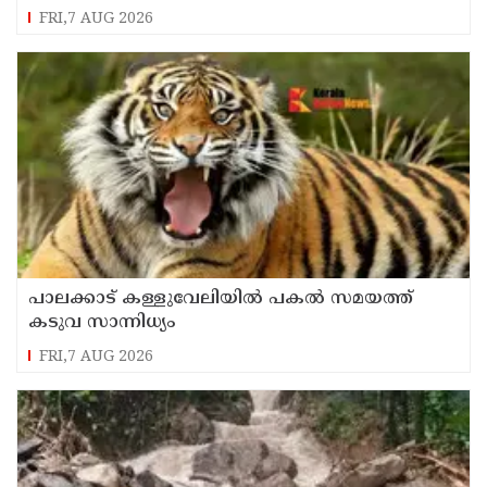
ഇനി കൃഷി നടത്താനാകില്ലെന്ന് ഹൈക്കോടതി
FRI,7 AUG 2026
പാലക്കാട് കള്ളുവേലിയില്‍ പകല്‍ സമയത്ത്
കടുവ സാന്നിധ്യം
FRI,7 AUG 2026