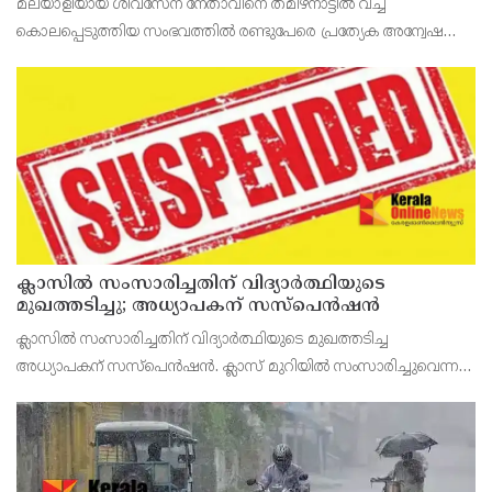
മലയാളിയായ ശിവസേന നേതാവിനെ തമിഴ്നാട്ടിൽ വച്ച്
കൊലപ്പെടുത്തിയ സംഭവത്തിൽ രണ്ടുപേരെ പ്രത്യേക അന്വേഷണ
സംഘം അറസ്റ്റുചെയ്തു. ചെങ്കവിള സ്വദേശിയും തമിഴ്‌നാട്
ശിവസേന പാർട്ടിയുടെ കേരള അധ്യക്ഷനുമായ അതുൽ (32) കൊല
ക്ലാസിൽ സംസാരിച്ചതിന് വിദ്യാര്‍ത്ഥിയുടെ
മുഖത്തടിച്ചു; അധ്യാപകന് സസ്പെൻഷൻ
ക്ലാസിൽ സംസാരിച്ചതിന് വിദ്യാര്‍ത്ഥിയുടെ മുഖത്തടിച്ച
അധ്യാപകന് സസ്പെൻഷൻ. ക്ലാസ് മുറിയില്‍ സംസാരിച്ചുവെന്ന
കാരണത്താല്‍ അധ്യാപകന്‍ വിദ്യാര്‍ഥിയെ കൈകൊണ്ടു
മുഖത്തടിച്ചെന്നാണ് പരാതി .