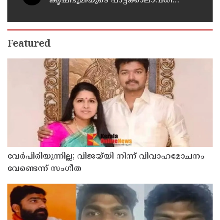
കൃഷിഭൂമിയുടെ പാട്ടക്കാലാവധി
അവസാനിച്ചു ; ഇനി കൃഷി
നടത്താനാകില്ലെന്ന് ഹൈക്കോടതി
Featured
വേർപിരിയുന്നില്ല; വിജയ്‍യി നിന്ന് വിവാഹമോചനം
വേണ്ടെന്ന് സംഗീത