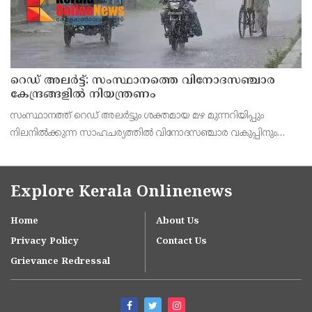
റെഡ് അലർട്ട്: സംസ്ഥാനത്തെ വിനോദസഞ്ചാര
കേന്ദ്രങ്ങളിൽ നിയന്ത്രണം
സംസ്ഥാനത്ത് റെഡ് അലർട്ടും ശക്തമായ മഴ മുന്നറിയിപ്പും
നിലനിൽക്കുന്ന സാഹചര്യത്തിൽ വിനോദസഞ്ചാര വകുപ്പിനും
ജില്ലാ ടൂറിസം പ്രമോഷൻ കൗൺസിലുകൾക്കും (DTPC) പ്രത്യേക
ജാഗ്രതാ നിർദേശം സംസ്ഥാന ദുരന്ത നിവാരണ അതോറിറ
Explore Kerala Onlinenews
Home
About Us
Privacy Policy
Contact Us
Grievance Redressal