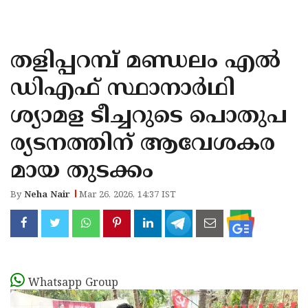
KOZHIKODE
WAYANAD
തളിപ്പറമ്പ് മണ്ഡലം എൽ
KANNUR
ഡിഎഫ്‌ സ്ഥാനാർഥി
KASARAGOD
ശ്യാമള ടീച്ചറുടെ പൊതുപ
ര്യടനത്തിന് ആവേശകര
മായ തുടക്കം
By
Neha Nair
Mar 26, 2026, 14:37 IST
Whatsapp Group