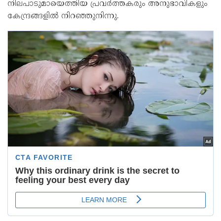
നിലപാടുമായെത്തിയ പ്രവർത്തകരും അനുഭാവികളും
കേന്ദ്രങ്ങളിൽ നിറഞ്ഞുനിന്നു.