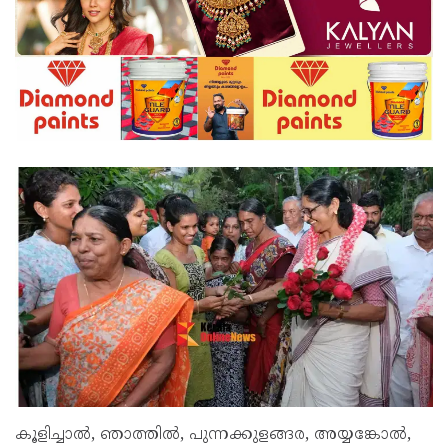
കൂളിച്ചാൽ, ഞാത്തിൽ, പുന്നക്കുളങ്ങര, അയ്യങ്കോൽ,