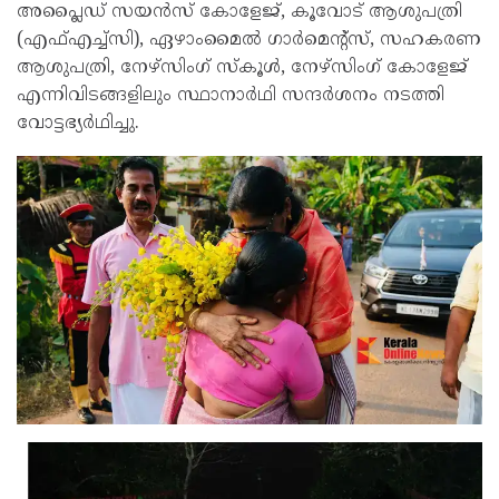
അപ്ലൈഡ് സയൻസ് കോളേജ്, കൂവോട് ആശുപത്രി
(എഫ്‌എച്ച്‌സി), ഏഴാംമൈൽ ഗാർമെന്റ്സ്, സഹകരണ
ആശുപത്രി, നേഴ്‌സിംഗ് സ്കൂൾ, നേഴ്‌സിംഗ് കോളേജ്
എന്നിവിടങ്ങളിലും സ്ഥാനാർഥി സന്ദർശനം നടത്തി
വോട്ടഭ്യർഥിച്ചു.