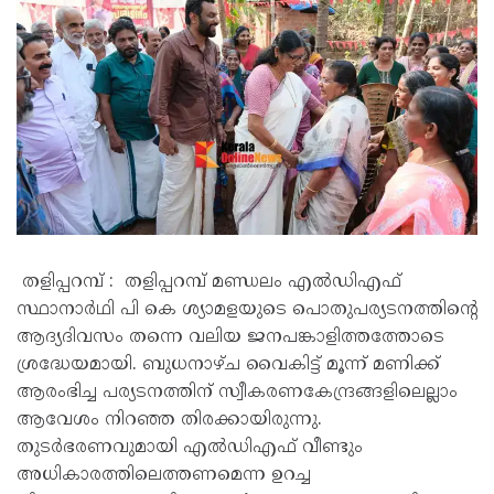
തളിപ്പറമ്പ് : തളിപ്പറമ്പ് മണ്ഡലം എൽഡിഎഫ്‌
സ്ഥാനാർഥി പി കെ ശ്യാമളയുടെ പൊതുപര്യടനത്തിന്റെ
ആദ്യദിവസം തന്നെ വലിയ ജനപങ്കാളിത്തത്തോടെ
ശ്രദ്ധേയമായി. ബുധനാഴ്ച വൈകിട്ട് മൂന്ന് മണിക്ക്
ആരംഭിച്ച പര്യടനത്തിന് സ്വീകരണകേന്ദ്രങ്ങളിലെല്ലാം
ആവേശം നിറഞ്ഞ തിരക്കായിരുന്നു.
തുടർഭരണവുമായി എൽഡിഎഫ് വീണ്ടും
അധികാരത്തിലെത്തണമെന്ന ഉറച്ച