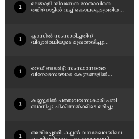
മലയാളി ശിവസേന നേതാവിനെ
തമിഴ്നാട്ടിൽ വച്ച് കൊലപ്പെടുത്തിയ
സംഭവം ; രണ്ട് പേർ പിടിയിൽ
ക്ലാസിൽ സംസാരിച്ചതിന്
വിദ്യാര്‍ത്ഥിയുടെ മുഖത്തടിച്ചു;
അധ്യാപകന് സസ്പെൻഷൻ
റെഡ് അലർട്ട്: സംസ്ഥാനത്തെ
വിനോദസഞ്ചാര കേന്ദ്രങ്ങളിൽ
നിയന്ത്രണം
കണ്ണൂരിൽ പത്തുവയസുകാരി പനി
ബാധിച്ചു ചികിത്സയ്ക്കിടെ മരിച്ചു
അതിരപ്പള്ളി, കല്ലൽ വനമേഖലയിലെ