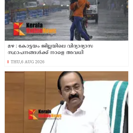
മഴ : കോട്ടയം ജില്ലയിലെ വിദ്യാഭ്യാസ
സ്ഥാപനങ്ങൾക്ക് നാളെ അവധി
THU,6 AUG 2026