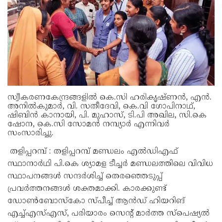
സ്വീകരണകേന്ദ്രങ്ങളിൽ കെ.സി ഹരികൃഷ്ണൻ, എൻ.
അനിൽകുമാർ, വി. സതീദേവി, കെ.വി ഗോപിനാഥ്,
ഷിബിൻ കാനായി, പി. മുഹാസ്, ടി.പി അഖില, സി.കെ
ഷോന, കെ.സി സോമൻ നമ്പ്യാർ എന്നിവർ
സംസാരിച്ചു.
തളിപ്പറമ്പ് : തളിപ്പറമ്പ് മണ്ഡലം എൽഡിഎഫ്
സ്ഥാനാർഥി പി.കെ ശ്യാമള ടീച്ചർ മണ്ഡലത്തിലെ വിവിധ
സ്ഥാപനങ്ങൾ സന്ദർശിച്ച് തെരഞ്ഞെടുപ്പ്
പ്രവർത്തനങ്ങൾ ശക്തമാക്കി. കാരക്കുണ്ട്
ഡോൺബോസ്‌കോ സ്പീച്ച് ആൻഡ് ഹിയറിങ്
എച്ച്‌എസ്എസ്, പരിയാരം സെന്റ് മാർത്ത സ്പെഷ്യൽ