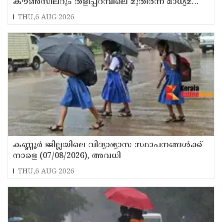
കൗൺസിലറും തളിപ്പറമ്പിലെ മുതിർന്ന മാധ്യമ
പ്രവർത്തകനുമായ ബി എ അലി മൊഗ്രാൽ
THU,6 AUG 2026
നിര്യാതനായി
കണ്ണൂർ ജില്ലയിലെ വിദ്യാഭ്യാസ സ്ഥാപനങ്ങള്‍ക്ക്
നാളെ (07/08/2026), അവധി
THU,6 AUG 2026