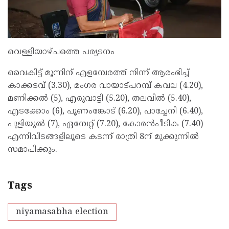
വെള്ളിയാഴ്ചത്തെ പര്യടനം
വൈകിട്ട് മൂന്നിന് എളമ്പേരത്ത് നിന്ന് ആരംഭിച്ച്
കാക്കടവ് (3.30), മംഗര വായാട്‌പറമ്പ് കവല (4.20),
മണിക്കൽ (5), എരുവാട്ടി (5.20), തലവിൽ (5.40),
എടക്കോം (6), പൂണംങ്കോട് (6.20), പാച്ചേനി (6.40),
പുളിയൂൽ (7), ഏമ്പേറ്റ് (7.20), കോരൻപീടിക (7.40)
എന്നിവിടങ്ങളിലൂടെ കടന്ന് രാത്രി 8ന് മുക്കുന്നിൽ
സമാപിക്കും.
Tags
niyamasabha election