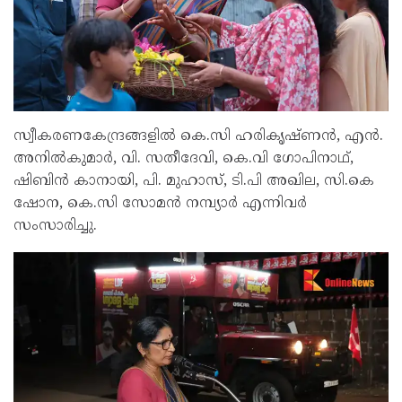
സ്വീകരണകേന്ദ്രങ്ങളിൽ കെ.സി ഹരികൃഷ്ണൻ, എൻ.
അനിൽകുമാർ, വി. സതീദേവി, കെ.വി ഗോപിനാഥ്,
ഷിബിൻ കാനായി, പി. മുഹാസ്, ടി.പി അഖില, സി.കെ
ഷോന, കെ.സി സോമൻ നമ്പ്യാർ എന്നിവർ
സംസാരിച്ചു.