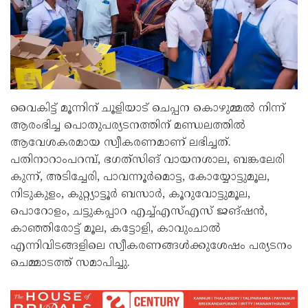
വൈകിട്ട് മൂന്നിന് ചൂളിയാട് ചെപ്പന കൊഴുമ്മൽ നിന്ന്
ആരംഭിച്ച പൊതുപര്യടനത്തിന് മണ്ഡലത്തിൽ
ആവേശകരമായ സ്വീകരണമാണ് ലഭിച്ചത്.
പതിനാറാംപറമ്പ്, ഭഗത്‌സിങ് വായനശാല, ബങ്കലേരി
കുന്ന്, അടിച്ചേരി, പാവന്നൂർമൊട്ട, കോയ്യോട്ടുമൂല,
നിടുകുളം, കുറ്റ്യാട്ടൂർ ബസാർ, കൂറുവോട്ടുമൂല,
പൊറോളം, ചട്ടുകപ്പാറ എച്ച്എസ്എസ് ജങ്ഷൻ,
കാഞ്ഞിരോട്ട് മൂല, കട്ടോളി, കാവുംചാൽ
എന്നിവിടങ്ങളിലെ സ്വീകരണങ്ങൾക്കുശേഷം പര്യടനം
ചെമ്മാടത്ത് സമാപിച്ചു.