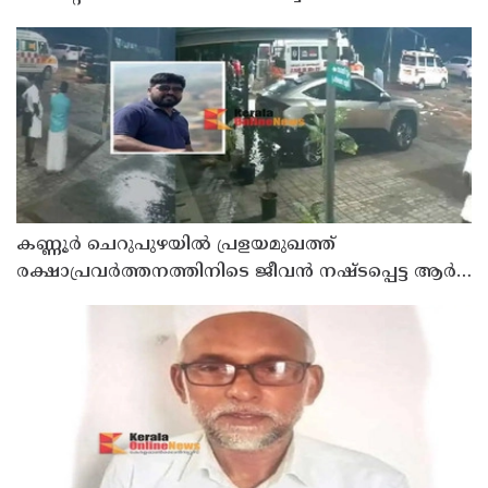
സെയിൽസ്മാൻ തെങ്കാശിയിൽ പിടിയിൽ
കണ്ണൂർ ചെറുപുഴയിൽ പ്രളയമുഖത്ത്
രക്ഷാപ്രവർത്തനത്തിനിടെ ജീവൻ നഷ്ടപ്പെട്ട ആർ.
രാജേഷിൻ്റെ ഭൗതിക ശരീരത്തോട് അനാദരവ്
കാണിച്ചതായി ആരോപണം