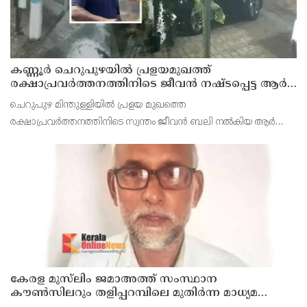
കണ്ണൂർ ചെറുപുഴയിൽ പ്രളയമുഖത്ത്
രക്ഷാപ്രവർത്തനത്തിനിടെ ജീവൻ നഷ്ടപ്പെട്ട ആർ.
രാജേഷിൻ്റെ ഭൗതിക ശരീരത്തോട് അനാദരവ്
ചെറുപുഴ മിന്തുള്ളിയിൽ പ്രളയ മുഖത്തെ
കാണിച്ചതായി ആരോപണം
രക്ഷാപ്രവർത്തനത്തിനിടെ സ്വന്തം ജീവൻ ബലി നൽകിയ ആർ
രാജേഷിനോട് അനാദരവ് കാണിച്ചതായി ആരോപണം. രാജേഷിന്റെ
മൃതദേഹം തിരുവനന്തപുരത്തെ
കേരള മുസ്‌ലിം ജമാഅത്ത് സംസ്ഥാന
കൗൺസിലറും തളിപ്പറമ്പിലെ മുതിർന്ന മാധ്യമ
പ്രവർത്തകനുമായ ബി എ അലി മൊഗ്രാൽ