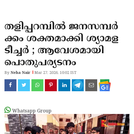
KOZHIKODE
WAYANAD
തളിപ്പറമ്പിൽ ജനസമ്പർ
KANNUR
ക്കം ശക്തമാക്കി ശ്യാമള
KASARAGOD
ടീച്ചർ ; ആവേശമായി
പൊതുപര്യടനം
By
Neha Nair
Mar 27, 2026, 10:02 IST
Whatsapp Group