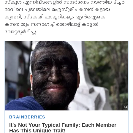
സ്കൂൾ എന്നിവിടങ്ങളിൽ സന്ദർശനം നടത്തിയ ടീച്ചർ
രാവിലെ ചുടലയിലെ ഐസ്‌ക്രീം കമ്പനികളായ
ക്യാമറി, സ്‌കേയി ഫാക്ടറികളും എൻഐകെ
കമ്പനിയും സന്ദർശിച്ച് തൊഴിലാളികളോട്
വോട്ടഭ്യർഥിച്ചു.