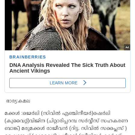
ഭാര്യ:കമല
മക്കൾ :ജെർലി (സിവിൽ എഞ്ചിനീയർ)ഷെർലി
(കുവൈറ്റ്)വിജിന (ചിറ്റാരിപ്പറമ്പ സർവ്വീസ് സഹകരണ
ബാങ്ക്) മരുമക്കൾ രാജീവൻ (റിട്ട. സിവിൽ സപ്ലൈസ് )