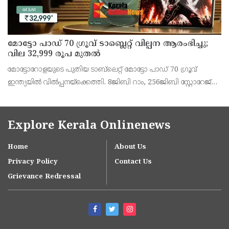
മോട്ടോ പാഡ് 70 ഗ്രൂവ് ടാബ്ലെറ്റ് വില്പന ആരംഭിച്ചു;
വില 32,999 രൂപ മുതൽ
മോട്ടോറോളയുടെ പുതിയ ടാബ്‌ലെറ്റ് മോട്ടോ പാഡ് 70 ഗ്രൂവ്
ഇന്ത്യയിൽ വിൽപ്പനയ്‌ക്കെത്തി. 8ജിബി റാം, 256ജിബി സ്റ്റോറേജ്
പതിപ്പിന് 36,999 രൂപയാണ് ലോഞ്ച് വില. ബാങ്ക് ഓഫറുകൾ
ഉൾപ്പെടെ 32,999 രൂപയാണ് ഫലപ്രദമായ
Explore Kerala Onlinenews
Home
About Us
Privacy Policy
Contact Us
Grievance Redressal