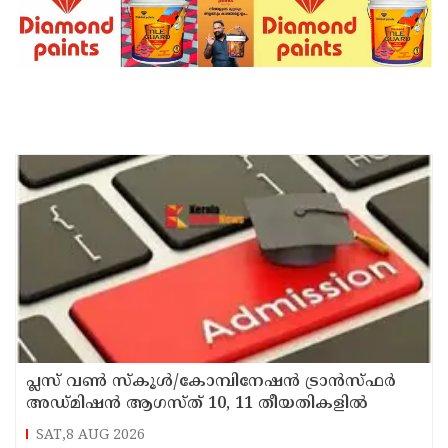
പ്ലസ് വൺ സ്‌കൂൾ/കോമ്പിനേഷൻ ട്രാൻസ്ഫർ
അഡ്മിഷൻ ആഗസ്ത് 10, 11 തീയതികളിൽ
SAT,8 AUG 2026