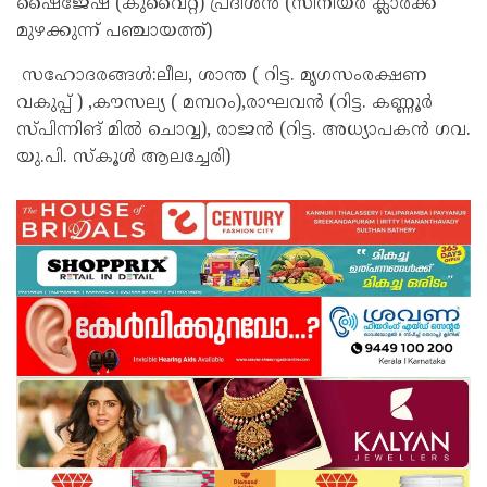
ഷൈജേഷ് (കുവൈറ്റ്) പ്രദീശൻ (സീനിയർ ക്ലാർക്ക്
മുഴക്കുന്ന് പഞ്ചായത്ത്)
സഹോദരങ്ങൾ:ലീല, ശാന്ത ( റിട്ട. മൃഗസംരക്ഷണ
വകുപ്പ് ) ,കൗസല്യ ( മമ്പറം),രാഘവൻ (റിട്ട. കണ്ണൂർ
സ്പിന്നിങ് മിൽ ചൊവ്വ), രാജൻ (റിട്ട. അധ്യാപകൻ ഗവ.
യു.പി. സ്കൂൾ ആലച്ചേരി)