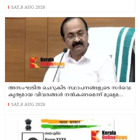
SAT,8 AUG 2026
അസംഘടിത ചെറുകിട സ്ഥാപനങ്ങളുടെ സർവെ:
കൃത്യമായ വിവരങ്ങൾ നൽകണമെന്ന് മുഖ്യമന്ത്രി
വി ഡി സതീശൻ
SAT,8 AUG 2026