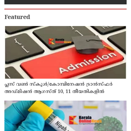
Featured
പ്ലസ് വൺ സ്‌കൂൾ/കോമ്പിനേഷൻ ട്രാൻസ്ഫർ
അഡ്മിഷൻ ആഗസ്ത് 10, 11 തീയതികളിൽ