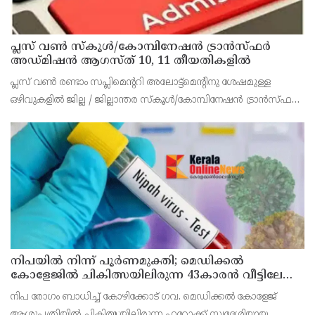
പ്ലസ് വൺ സ്‌കൂൾ/കോമ്പിനേഷൻ ട്രാൻസ്ഫർ
അഡ്മിഷൻ ആഗസ്ത് 10, 11 തീയതികളിൽ
പ്ലസ് വൺ രണ്ടാം സപ്ലിമെന്ററി അലോട്ട്‌മെന്റിനു ശേഷമുള്ള
ഒഴിവുകളിൽ ജില്ല / ജില്ലാന്തര സ്‌കൂൾ/കോമ്പിനേഷൻ ട്രാൻസ്ഫർ
അലോട്ട്‌മെന്റിനായി അപേക്ഷിക്കാനുള്ള അവസരം ആഗസ്റ്റ് 7 ന്
വൈകിട്ട് 4 മണി വരെ നൽകിയിരുന്നു
നിപയിൽ നിന്ന് പൂർണമുക്തി; മെഡിക്കൽ
കോളേജിൽ ചികിത്സയിലിരുന്ന 43കാരൻ വീട്ടിലേക്ക്
മടങ്ങി
നിപ രോഗം ബാധിച്ച് കോഴിക്കോട് ഗവ. മെഡിക്കൽ കോളേജ്
ആശുപത്രിയിൽ ചികിത്സയിലിരുന്ന ഫറോക്ക് സ്വദേശിയായ