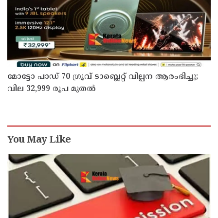
മോട്ടോ പാഡ് 70 ഗ്രൂവ് ടാബ്ലെറ്റ് വില്പന ആരംഭിച്ചു;
വില 32,999 രൂപ മുതൽ
You May Like