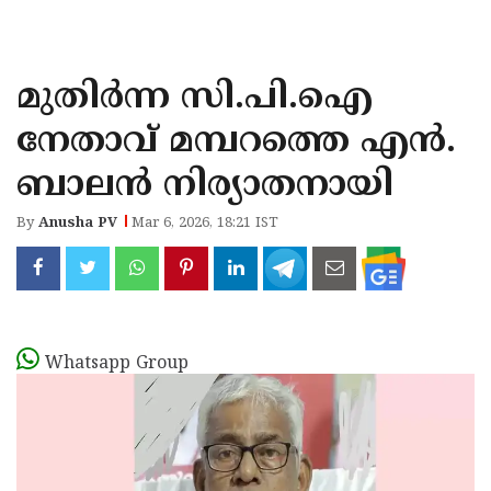
KOZHIKODE
WAYANAD
മുതിർന്ന സി.പി.ഐ
KANNUR
നേതാവ് മമ്പറത്തെ എൻ.
KASARAGOD
ബാലൻ നിര്യാതനായി
By
Anusha PV
Mar 6, 2026, 18:21 IST
Whatsapp Group