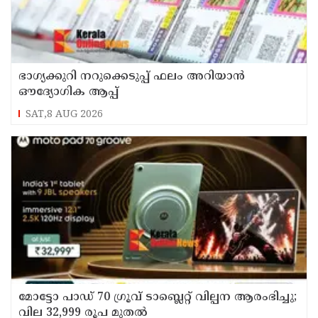
ഭാഗ്യക്കുറി നറുക്കെടുപ്പ് ഫലം അറിയാൻ
ഔദ്യോഗിക ആപ്പ്
SAT,8 AUG 2026
മോട്ടോ പാഡ് 70 ഗ്രൂവ് ടാബ്ലെറ്റ് വില്പന ആരംഭിച്ചു;
വില 32,999 രൂപ മുതൽ