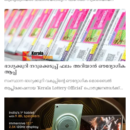
43കാരനെ ഡിസ്ചാർജ് ചെയ്തു.
ഭാഗ്യക്കുറി നറുക്കെടുപ്പ് ഫലം അറിയാൻ ഔദ്യോഗിക
ആപ്പ്
സംസ്ഥാന ഭാഗ്യക്കുറി വകുപ്പിന്റെ ഔദ്യോഗിക മൊബൈൽ
ആപ്ലിക്കേഷനായ 'Kerala Lottery Official' പൊതുജനങ്ങൾക്ക്
ലഭ്യമാണെന്ന് കേരള സംസ്ഥാന ഭാഗ്യക്കുറി വകുപ്പ് ഡയറക്ടർ
അഞ്ജു കെ എസ് അറിയിച്ചു.