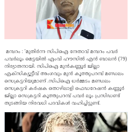
മമ്പറം : 'മുതിർന്ന സിപിഐ നേതാവ് മമ്പറം പവർ
പവർലൂം മെട്ടയിൽ എംവി ഹൗസിൽ എൻ ബാലൻ (79)
നിര്യാതനായി. സിപിഐ മുൻകണ്ണൂർ ജില്ലാ
എക്സിക്യൂട്ടീവ് അംഗവും മുൻ കൂത്തുപറമ്പ് മണ്ഡലം
സെക്രട്ടറിയുമാണ് .സിപിഐ ധർമ്മടം മണ്ഡലം
സെക്രട്ടറി കർഷക തൊഴിലാളി ഫെഡറേഷൻ കണ്ണൂർ
ജില്ലാ സെക്രട്ടറി കൂത്തുപറമ്പ് പവർ ലൂം പ്രസിഡണ്ട്
തുടങ്ങിയ നിരവധി പദവികൾ വഹിച്ചിട്ടുണ്ട്.