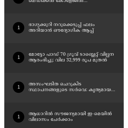
മെഡിക്കൽ കോളേജിൽ
ചികിത്സയിലിരുന്ന 43കാരൻ
വീട്ടിലേക്ക് മടങ്ങി
ഭാഗ്യക്കുറി നറുക്കെടുപ്പ് ഫലം
അറിയാൻ ഔദ്യോഗിക ആപ്പ്
മോട്ടോ പാഡ് 70 ഗ്രൂവ് ടാബ്ലെറ്റ് വില്പന
ആരംഭിച്ചു; വില 32,999 രൂപ മുതൽ
അസംഘടിത ചെറുകിട
സ്ഥാപനങ്ങളുടെ സർവെ: കൃത്യമായ
വിവരങ്ങൾ നൽകണമെന്ന് മുഖ്യമന്ത്രി
വി ഡി സതീശൻ
ആധാറിൽ സൗജന്യമായി ഇ-മെയിൽ
വിലാസം ചേർക്കാം