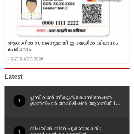
ആധാറിൽ സൗജന്യമായി ഇ-മെയിൽ വിലാസം
ചേർക്കാം
SAT,8 AUG 2026
Latest
പ്ലസ് വൺ സ്‌കൂൾ/കോമ്പിനേഷൻ
ട്രാൻസ്ഫർ അഡ്മിഷൻ ആഗസ്ത് 10,
11 തീയതികളിൽ
നിപയിൽ നിന്ന് പൂർണമുക്തി;