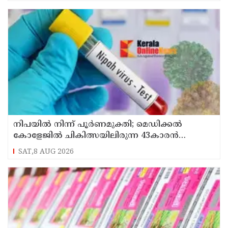
നിപയിൽ നിന്ന് പൂർണമുക്തി; മെഡിക്കൽ
കോളേജിൽ ചികിത്സയിലിരുന്ന 43കാരൻ
വീട്ടിലേക്ക് മടങ്ങി
SAT,8 AUG 2026