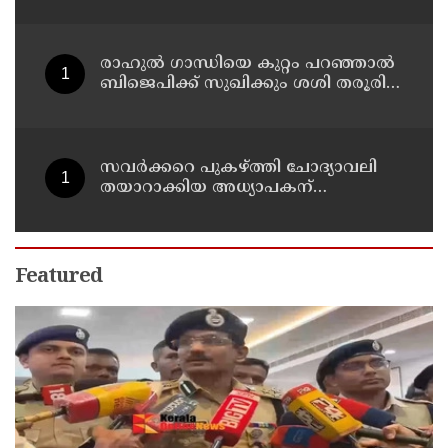
പാരിതോഷികം നൽകുമെന്ന് മന്ത്രി
രാഹുല്‍ ഗാന്ധിയെ കുറ്റം പറഞ്ഞാല്‍
ബിജെപിക്ക് സുഖിക്കും ശശി തരൂരിന്
മറുപടിയുമായി കെ സി
വേണുഗോപാല്‍
സവര്‍ക്കറെ പുകഴ്ത്തി ചോദ്യാവലി
തയാറാക്കിയ അധ്യാപകന്
സസ്‌പെന്‍ഷന്‍
Featured