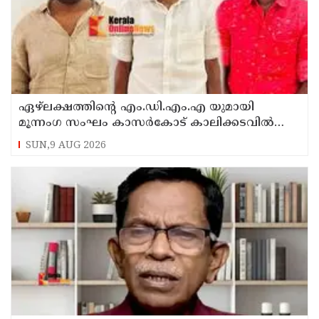
ഏഴ്ലക്ഷത്തിൻ്റെ എം.ഡി.എം.എ യുമായി
മൂന്നംഗ സംഘം കാസർകോട് കാലിക്കടവിൽ
അറസ്റ്റിൽ
SUN,9 AUG 2026