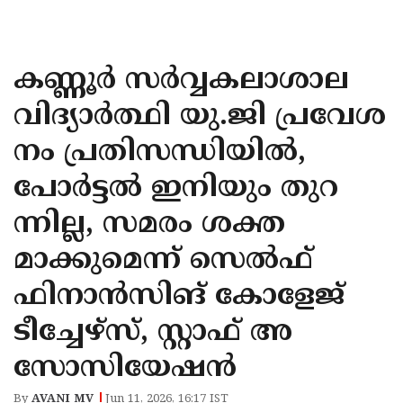
KOZHIKODE
WAYANAD
കണ്ണൂർ സർവ്വകലാശാല
KANNUR
വിദ്യാർത്ഥി യു.ജി പ്രവേശ
KASARAGOD
നം പ്രതിസന്ധിയിൽ,
പോർട്ടൽ ഇനിയും തുറ
ന്നില്ല, സമരം ശക്ത
മാക്കുമെന്ന് സെൽഫ്
ഫിനാൻസിങ് കോളേജ്
ടീച്ചേഴ്സ്, സ്റ്റാഫ് അ
സോസിയേഷൻ
By
AVANI MV
Jun 11, 2026, 16:17 IST