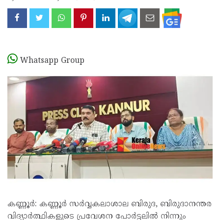
Whatsapp Group
കണ്ണൂർ: കണ്ണൂർ സർവ്വകലാശാല ബിരുദ, ബിരുദാനന്തര
വിദ്യാർത്ഥികളുടെ പ്രവേശന പോർട്ടലിൽ നിന്നും