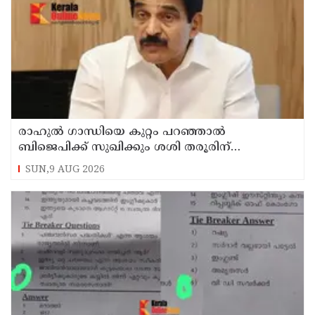
രാഹുല്‍ ഗാന്ധിയെ കുറ്റം പറഞ്ഞാല്‍
ബിജെപിക്ക് സുഖിക്കും ശശി തരൂരിന്
മറുപടിയുമായി കെ സി വേണുഗോപാല്‍
SUN,9 AUG 2026