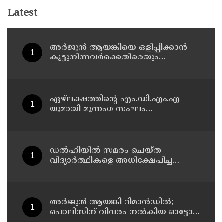
Latest
അർജുൻ ആയങ്കിയെ ഒളിപ്പിക്കാൻ
കൂട്ടുനിന്നവർക്കെതിരെയും
അന്വേഷണം നടത്തും: കണ്ണൂർ റേഞ്ച്
ഡി. ഐ ജി കെ. കാർത്തിക്ക്
ഏഴ്ലക്ഷത്തിൻ്റെ എം.ഡി.എം.എ
യുമായി മൂന്നംഗ സംഘം
കാസർകോട് കാലിക്കടവിൽ
അറസ്റ്റിൽ
ഡൽഹിയിൽ സമരം ചെയ്ത
വിദ്യാർത്ഥികളെ അധിക്ഷേപിച്ച
കേസില്‍ സംഘപരിവാർ
സഹയാത്രികൻ ടി ജി മോഹന്‍ദാസ്
കസ്റ്റഡിയിൽ
അര്‍ജുന്‍ ആയങ്കി റിമാന്‍ഡില്‍;
പൊലിസിന് വിവരം നൽകിയ ഓട്ടോ
ഡ്രൈവർക്ക് ഒരു ലക്ഷം