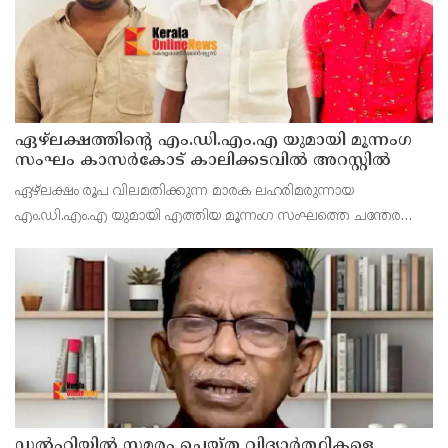
ഏഴ്ലക്ഷത്തിൻ്റെ എം.ഡി.എം.എ യുമായി മൂന്നംഗ
സംഘം കാസർകോട് കാലിക്കടവിൽ അറസ്റ്റിൽ
ഏഴ്ലക്ഷം രൂപ വിലമതിക്കുന്ന മാരക ലഹരിമരുന്നായ
എം.ഡി.എം.എ യുമായി എത്തിയ മൂന്നംഗ സംഘത്തെ ചന്തേര
പൊലീസ് അറസ്റ്റ് ചെയ്തു. എറണാകുളം പെരുമ്പാവൂർ
സ്വദേശികളായ പി.എ അബ്ദുൾ സലാം , കെ.എച്ച് മുഹമ്മദ്
ഹുസൈൻ പി.എ അ
ഡൽഹിയിൽ സമരം ചെയ്ത വിദ്യാർത്ഥികളെ