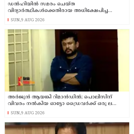
ഡൽഹിയിൽ സമരം ചെയ്ത
വിദ്യാർത്ഥികൾക്കെതിരായ അധിക്ഷേപിച്ച
കേസില്‍ സംഘപരിവാർ സഹയാത്രികൻ ടി ജി
SUN,9 AUG 2026
മോഹന്‍ദാസ് കസ്റ്റഡിയിൽ
അര്‍ജുന്‍ ആയങ്കി റിമാന്‍ഡില്‍; പൊലിസിന്
വിവരം നൽകിയ ഓട്ടോ ഡ്രൈവർക്ക് ഒരു ലക്ഷം
പാരിതോഷികം നൽകുമെന്ന് മന്ത്രി
SUN,9 AUG 2026