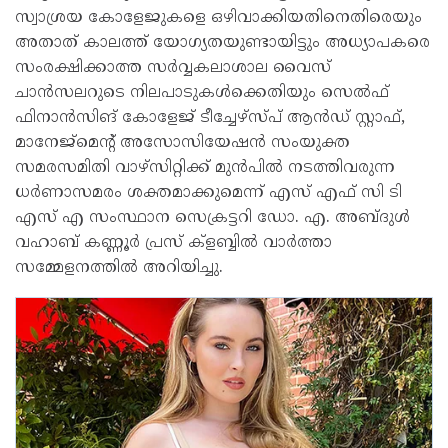
സ്വാശ്രയ കോളേജുകളെ ഒഴിവാക്കിയതിനെതിരെയും
അതാത് കാലത്ത് യോഗ്യതയുണ്ടായിട്ടും അധ്യാപകരെ
സംരക്ഷിക്കാത്ത സർവ്വകലാശാല വൈസ്
ചാൻസലറുടെ നിലപാടുകൾക്കെതിയും സെൽഫ്
ഫിനാൻസിങ് കോളേജ് ടീച്ചേഴ്സ്പ് ആൻഡ് സ്റ്റാഫ്,
മാനേജ്മെൻ്റ് അസോസിയേഷൻ സംയുക്ത
സമരസമിതി വാഴ്സിറ്റിക്ക് മുൻപിൽ നടത്തിവരുന്ന
ധർണാസമരം ശക്തമാക്കുമെന്ന് എസ് എഫ് സി ടി
എസ് എ സംസ്ഥാന സെക്രട്ടറി ഡോ. എ. അബ്ദുൾ
വഹാബ് കണ്ണൂർ പ്രസ് ക്ളബ്ബിൽ വാർത്താ
സമ്മേളനത്തിൽ അറിയിച്ചു.