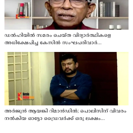
ഡൽഹിയിൽ സമരം ചെയ്ത വിദ്യാർത്ഥികളെ
അധിക്ഷേപിച്ച കേസില്‍ സംഘപരിവാർ
സഹയാത്രികൻ ടി ജി മോഹന്‍ദാസ് കസ്റ്റഡിയിൽ
അര്‍ജുന്‍ ആയങ്കി റിമാന്‍ഡില്‍; പൊലിസിന് വിവരം
നൽകിയ ഓട്ടോ ഡ്രൈവർക്ക് ഒരു ലക്ഷം
പാരിതോഷികം നൽകുമെന്ന് മന്ത്രി