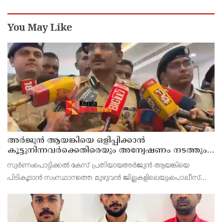
You May Like
അർജുൻ ആയങ്കിയെ ഒളിപ്പിക്കാൻ
കൂട്ടുനിന്നവർക്കെതിരെയും അന്വേഷണം നടത്തും:
കണ്ണൂർ റേഞ്ച് ഡി. ഐ ജി കെ. കാർത്തിക്ക്
സ്വർണംപൊട്ടിക്കൽ കേസ് പ്രതിയായഅർജുൻ ആയങ്കിയെ
പിടികൂടാൻ സംസ്ഥാനത്തെ മുഴുവൻ ജില്ലകളിലെയുംപൊലീസ്
മേധാവിമാർക്കും നിർദേശം നൽകിയിരുന്നുവെന്ന് കണ്ണൂർ റേഞ്ച്