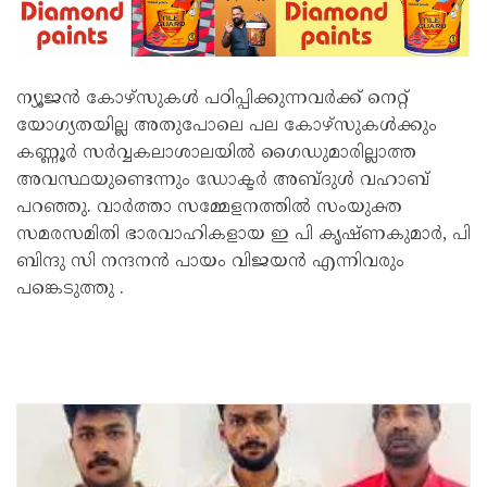
ന്യൂജൻ കോഴ്സുകൾ പഠിപ്പിക്കുന്നവർക്ക് നെറ്റ്
യോഗ്യതയില്ല അതുപോലെ പല കോഴ്സുകൾക്കും
കണ്ണൂർ സർവ്വകലാശാലയിൽ ഗൈഡുമാരില്ലാത്ത
അവസ്ഥയുണ്ടെന്നും ഡോക്ടർ അബ്ദുൾ വഹാബ്
പറഞ്ഞു. വാർത്താ സമ്മേളനത്തിൽ സംയുക്ത
സമരസമിതി ഭാരവാഹികളായ ഇ പി കൃഷ്‌ണകുമാർ, പി
ബിന്ദു സി നന്ദനൻ പായം വിജയൻ എന്നിവരും
പങ്കെടുത്തു .