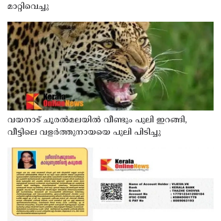
മാറ്റിവെച്ചു
വയനാട് ചൂരൽമലയിൽ വീണ്ടും പുലി ഇറങ്ങി,
വീട്ടിലെ വളർത്തുനായയെ പുലി പിടിച്ചു