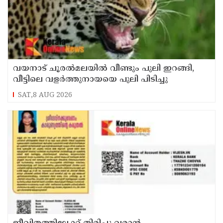
വയനാട് ചൂരൽമലയിൽ വീണ്ടും പുലി ഇറങ്ങി,
വീട്ടിലെ വളർത്തുനായയെ പുലി പിടിച്ചു
SAT,8 AUG 2026