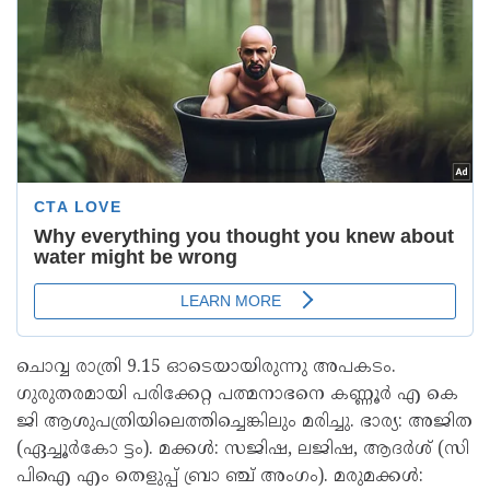
ചൊവ്വ രാത്രി 9.15 ഓടെയായിരുന്നു അപകടം.
ഗുരുതരമായി പരിക്കേറ്റ പത്മനാഭനെ കണ്ണൂർ എ കെ
ജി ആശുപത്രിയിലെത്തിച്ചെങ്കിലും മരിച്ചു. ഭാര്യ: അജിത
(ഏച്ചൂർകോ ട്ടം). മക്കൾ: സജിഷ, ലജിഷ, ആദർശ് (സി
പിഐ എം തെളുപ്പ് ബ്രാ ഞ്ച് അംഗം). മരുമക്കൾ: