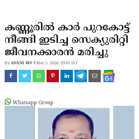
KOZHIKODE
WAYANAD
കണ്ണൂരിൽ കാർ പുറകോട്ട്
KANNUR
നീങ്ങി ഇടിച്ച സെക്യുരിറ്റി
KASARAGOD
ജീവനക്കാരൻ മരിച്ചു
By
AVANI MV
Mar 5, 2026, 09:05 IST
Whatsapp Group