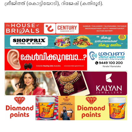
ശ്രീജിത്ത് (കൊട്ടിയോടി), റിജേഷ് (കതിരൂർ).