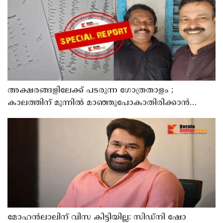
അക്ഷരങ്ങളിലേക്ക് പടരുന്ന ഗോത്രതാളം ;
കാലത്തിന് മുന്നിൽ മാഞ്ഞുപോകാതിരിക്കാൻ
കൈകോർത്ത് രണ്ട് എഴുത്തുകാർ ; മാവിലരുടെയും
മലവേട്ടുവരുടെയും തനത് ഭാഷയ്ക്ക് നിഘണ്ടു
ഒരുങ്ങുന്നു
മോഹൻലാലിന് വിസ കിട്ടിയില്ല: സിഡ്നി ഷോ