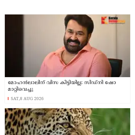
മോഹൻലാലിന് വിസ കിട്ടിയില്ല: സിഡ്നി ഷോ
മാറ്റിവെച്ചു
SAT,8 AUG 2026