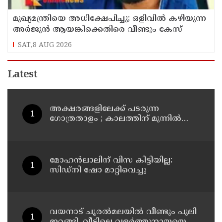
മുഖ്യമന്ത്രിയെ അധിക്ഷേപിച്ചു; ഒളിവില്‍ കഴിയുന്ന
അർജുൻ ആയങ്കിക്കെതിരെ വീണ്ടും കേസ്
SAT,8 AUG 2026
Latest
അക്ഷരങ്ങളിലേക്ക് പടരുന്ന
ഗോത്രതാളം ; കാലത്തിന് മുന്നിൽ
മാഞ്ഞുപോകാതിരിക്കാൻ
കൈകോർത്ത് രണ്ട് എഴുത്തുകാർ ;
മാവിലരുടെയും മലവേട്ടുവരുടെയും
തനത് ഭാഷയ്ക്ക് നിഘണ്ടു ഒരുങ്ങുന്നു
മോഹൻലാലിന് വിസ കിട്ടിയില്ല:
സിഡ്നി ഷോ മാറ്റിവെച്ചു
വയനാട് ചൂരൽമലയിൽ വീണ്ടും പുലി
ഇറങ്ങി, വീട്ടിലെ വളർത്തുനായയെ