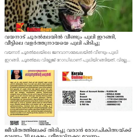
വയനാട് ചൂരൽമലയിൽ വീണ്ടും പുലി ഇറങ്ങി,
വീട്ടിലെ വളർത്തുനായയെ പുലി പിടിച്ചു
വയനാട് ചൂരൽമലയിലെ ജനവാസമേഖലയിൽ വീണ്ടും പുലി
ഇറങ്ങി. ചൂരൽമല വില്ലേജ് റോഡിലാണ് പുലിയിറങ്ങിയത്. വില്ലേജ്
റോഡിലെ അമൽ നിവാസിൽ വിജയന്റെ വളർത്തുനായയെ പുലി
പിടിച്ചു.ഇത് നാലാംതവണയാണ് വിജയന്റെ വീട്ടിൽ പുലി എത്
ജീവിതത്തിലേക്ക് തിരിച്ചു വരാൻ രോഗചികിത്സയ്ക്ക്
വേണം 30 ലക്ഷം ശ്രീദേവ്നക്കു വേണം