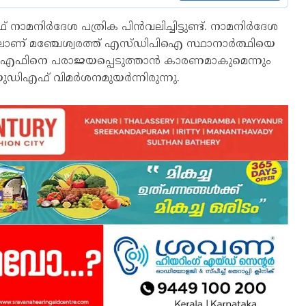
 നാമനിർദേശ പത്രിക പിൻവലിച്ചിട്ടുണ്ട്. നാമനിർദേശ
യിലാണ് മഞ്ചേശ്വരത്ത് എസ്ഡിപിഐ സ്ഥാനാർത്ഥിയെ
യുഡിഎഫിനെ പരാജയപ്പെടുത്താൻ കാരണമാകുമെന്നും
ുഡിഎഫ് വിമർശനമുയർന്നിരുന്നു.