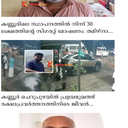
കണ്ണൂരിലെ സ്ഥാപനത്തിൽ നിന്ന് 30
ലക്ഷത്തിന്റെ സിഗരറ്റ് മോഷണം: തമിഴ്‌നാട്
സ്വദേശിയായ സെയിൽസ്മാൻ
തെങ്കാശിയിൽ പിടിയിൽ
കണ്ണൂർ ചെറുപുഴയിൽ പ്രളയമുഖത്ത്
രക്ഷാപ്രവർത്തനത്തിനിടെ ജീവൻ
നഷ്ടപ്പെട്ട ആർ. രാജേഷിൻ്റെ ഭൗതിക
ശരീരത്തോട് അനാദരവ് കാണിച്ചതായി
ആരോപണം