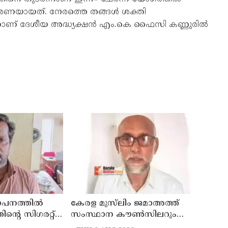
രണയായത്. നേരത്തെ തങ്ങൾ ശക്തി
െന്നാണ് ദേശീയ അദ്ധ്യക്ഷൻ എം.കെ ഫൈസി കണ്ണുരിൽ
ഥാപനത്തിൽ
കേരള മുസ്‌ലിം ജമാഅത്ത്
തിന്റെ സിഗരറ്റ്
സംസ്ഥാന കൗൺസിലറും
നാട്
തളിപ്പറമ്പിലെ മുതിർന്ന മാധ്യമ