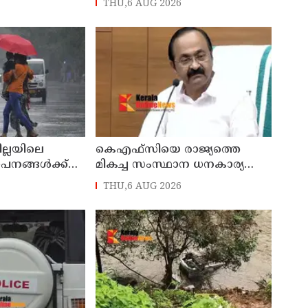
THU,6 AUG 2026
സെയിൽസ്മാൻ
പ്രവർത്തകനുമായ ബി എ
പിടിയിൽ
അലി മൊഗ്രാൽ നിര്യാതനായി
ില്ലയിലെ
കെഎഫ്‌സിയെ രാജ്യത്തെ
ഥാപനങ്ങൾക്ക്
മികച്ച സംസ്ഥാന ധനകാര്യ
സ്ഥാപനമാക്കും: മുഖ്യമന്ത്രി വി
THU,6 AUG 2026
ഡി സതീശൻ