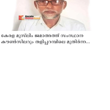
കേരള മുസ്‌ലിം ജമാഅത്ത് സംസ്ഥാന
കൗൺസിലറും തളിപ്പറമ്പിലെ മുതിർന്ന
മാധ്യമ പ്രവർത്തകനുമായ ബി എ അലി
മൊഗ്രാൽ നിര്യാതനായി