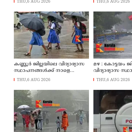
THU,6 AUG 2026
THU,6 AUG 2026
കോണ്‍ഗ്രസ് നേതാവ് മരിച്ചു
സ്വദേശിയായ 
തെങ്കാശിയിൽ 
കണ്ണൂർ ജില്ലയിലെ വിദ്യാഭ്യാസ
മഴ : കോട്ടയം ജ
സ്ഥാപനങ്ങള്‍ക്ക് നാളെ
വിദ്യാഭ്യാസ സ്
(07/08/2026), അവധി
നാളെ അവധി
THU,6 AUG 2026
THU,6 AUG 2026