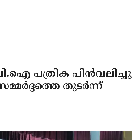
.പി.ഐ പത്രിക പിൻവലിച്ചു
്മർദ്ദത്തെ തുടർന്ന്