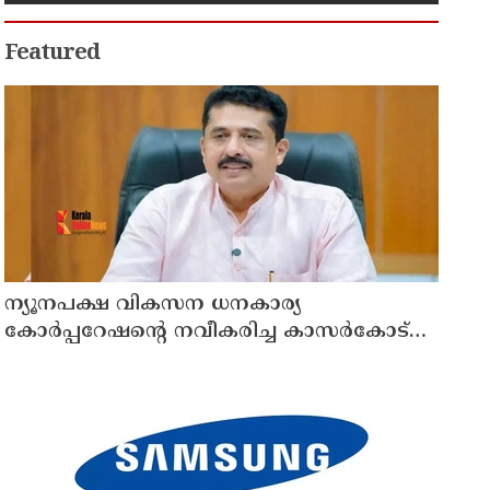
വെള്ളി മെഡൽ
Featured
ന്യൂനപക്ഷ വികസന ധനകാര്യ
കോർപ്പറേഷന്റെ നവീകരിച്ച കാസർകോട്
മേഖല ഓഫീസ് ആഗസ്ത് 10ന് മന്ത്രി
എൻ.ഷംസുദ്ദീൻ നാടിന് സമർപ്പിക്കും