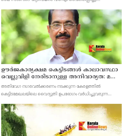
കേരളത്തിലെ ഉപഭോക്താക്കൾക്ക് തിരഞ്ഞെടുത്ത
ബെസ്‌പോക്ക് എഐ റഫ്രിജറേറ്ററുകൾ,
ഊർജകാര്യക്ഷമ കെട്ടിടങ്ങൾ കാലാവസ്ഥാ
വെല്ലുവിളി നേരിടാനുള്ള അനിവാര്യത: മന്ത്രി
സണ്ണി ജോസഫ്
അതിവേഗ നഗരവൽക്കരണം നടക്കുന്ന കേരളത്തിൽ
കെട്ടിടമേഖലയിലെ വൈദ്യുതി ഉപഭോഗം വർധിച്ചുവരുന്ന
സാഹചര്യത്തിൽ ഊർജകാര്യക്ഷമ കെട്ടിടങ്ങൾ
പ്രോത്സാഹിപ്പിക്കുകയും ഊർജകാര്യക്ഷമ കെട്ടിടചട്ടങ്ങൾ
(ECSBC) ഫലപ്രദമായി നടപ്