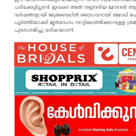
പരിക്കേറ്റിട്ടുണ്ട്. ഇവരെ അൽ നഈരിയ ജനറൽ ആശുപ
വർഷങ്ങളായി ജുബൈലിൽ ഡ്രൈവറായി ജോലി ചെയ
പൂർത്തിയാക്കി മൃതദേഹം നാട്ടിലെത്തിക്കാനുള്ള ശ്
പുരോഗമിച്ചു വരികയാണ്.