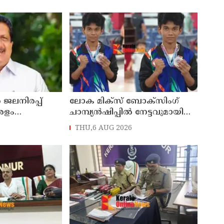
ൽ ജലനിരപ്പ്
ലോക മിക്സ് ബോക്സിംഗ്
രളം
ചാമ്പ്യൻഷിപ്പിൽ നേട്ടവുമായി
് മന്ത്രി
മലയാളി; ഇയാസ് മുഹമ്മദിന്
THU,6 AUG 2026
ഫ്
വെള്ളി മെഡൽ