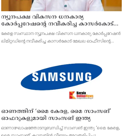
ന്യൂനപക്ഷ വികസന ധനകാര്യ
കോർപ്പറേഷന്റെ നവീകരിച്ച കാസർകോട്
മേഖല ഓഫീസ് ആഗസ്ത് 10ന് മന്ത്രി
കേരള സംസ്ഥാന ന്യൂനപക്ഷ വികസന ധനകാര്യ കോർപ്പറേഷൻ
എൻ.ഷംസുദ്ദീൻ നാടിന് സമർപ്പിക്കും
ലിമിറ്റഡിന്റെ നവീകരിച്ച കാസർകോട് മേഖല ഓഫീസിന്റെ
ഉദ്ഘാടനം ആഗസ്ത് 10 തിങ്കളാഴ്ച രാവിലെ ഒൻപതിന്
കാസർകോട് കെ.പി ആർ.റാവു റോഡിലെ ബി.എസ്.എൻ.എൽ
ടെലിഫോൺ ഭവനിൽ ന
ഓണത്തിന് ‘മൈ കേരള, മൈ സാംസങ്’
ഓഫറുകളുമായി സാംസങ് ഇന്ത്യ
ഓണാഘോഷത്തോടനുബന്ധിച്ച് സാംസങ് ഇന്ത്യ ‘മൈ കേരള,
മൈ സാംസങ്’ ക്യാമ്പയിൻ വീണ്ടും അവതരിപ്പിച്ചു.