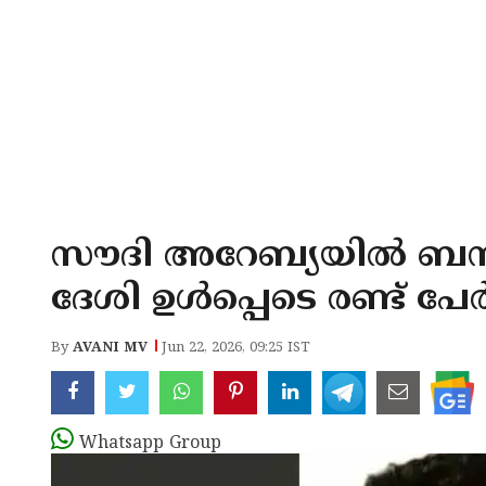
സൗദി അറേബ്യയിൽ ബസ്
ദേശി ഉൾപ്പെടെ രണ്ട് പേർ
By
AVANI MV
Jun 22, 2026, 09:25 IST
Whatsapp Group