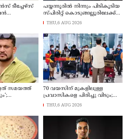
 ടീച്ചേഴ്സ്
പയ്യന്നൂരിൽ നിന്നും പിടികൂടിയ
ഷൻ
സ്പിരിറ്റ് കൊടുങ്ങല്ലൂരിലേക്ക്
026 എട്ടിന്
എത്തിക്കാൻ പദ്ധതിയിട്ടുവെന്ന്
THU,6 AUG 2026
എക്സൈസ് ഡെപ്യൂട്ടി
കമ്മിഷണർ
ളത് സമയത്ത്
70 വയസിന് മുകളിലുള്ള
ം';
പ്രവാസികളെ പിരിച്ചു വിടും;
െ ഭീഷണി;
കടുത്ത നിലപാടുമായി
THU,6 AUG 2026
ിക്കെതിരെ
കുവൈത്ത്