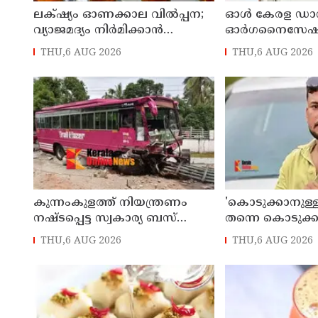
ലക്‌ഷ്യം ഓണക്കാല വിൽപ്പന;
ഓൾ കേരള ഡാൻസ്
വ്യാജമദ്യം നിർമിക്കാൻ
ഓർഗനൈസേ
എത്തിച്ച 1,350 ലിറ്റർ സ്പിരിറ്റ്
നൃത്തോത്സവ് - 2
THU,6 AUG 2026
THU,6 AUG 2026
പിടികൂടി; രണ്ട് പേർ അറസ്റ്റിൽ
കണ്ണൂരിൽ
കുന്നംകുളത്ത് നിയന്ത്രണം
'കൊടുക്കാനുള്
നഷ്ടപ്പെട്ട സ്വകാര്യ ബസ്
തന്നെ കൊടുക്കു
മറിഞ്ഞ സംഭവം; മരണം
പൊലീസിനെതിര
THU,6 AUG 2026
THU,6 AUG 2026
രണ്ടായി, എട്ടുപേർക്ക് പരിക്ക്
അർജുൻ ആയങ്ക
കേസെടുത്തു