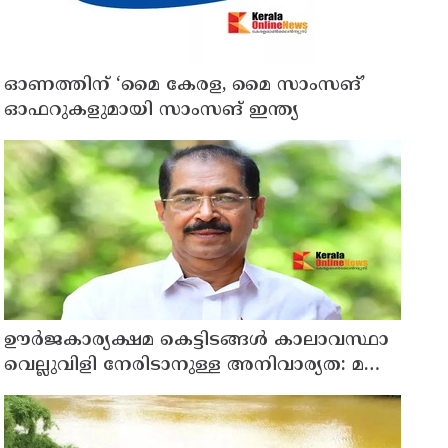
ഓണത്തിന് ‘മൈ കേരള, മൈ സാംസങ്’
ഓഫറുകളുമായി സാംസങ് ഇന്ത്യ
ഊർജകാര്യക്ഷമ കെട്ടിടങ്ങൾ കാലാവസ്ഥാ
വെല്ലുവിളി നേരിടാനുള്ള അനിവാര്യത: മന്ത്രി
സണ്ണി ജോസഫ്