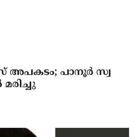
 അപകടം; പാനൂർ സ്വ
 മരിച്ചു