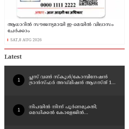
ആധാറിൽ സൗജന്യമായി ഇ-മെയിൽ വിലാസം
ചേർക്കാം
SAT,8 AUG 2026
Latest
പ്ലസ് വൺ സ്‌കൂൾ/കോമ്പിനേഷൻ
ട്രാൻസ്ഫർ അഡ്മിഷൻ ആഗസ്ത് 10,
11 തീയതികളിൽ
നിപയിൽ നിന്ന് പൂർണമുക്തി;
മെഡിക്കൽ കോളേജിൽ
ചികിത്സയിലിരുന്ന 43കാരൻ
വീട്ടിലേക്ക് മടങ്ങി