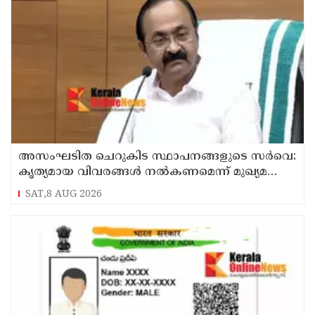
അസംഘടിത ചെറുകിട സ്ഥാപനങ്ങളുടെ സർവെ:
കൃത്യമായ വിവരങ്ങൾ നൽകണമെന്ന് മുഖ്യമന്ത്രി
വി ഡി സതീശൻ
SAT,8 AUG 2026