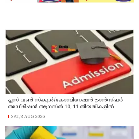
പ്ലസ് വൺ സ്‌കൂൾ/കോമ്പിനേഷൻ ട്രാൻസ്ഫർ
അഡ്മിഷൻ ആഗസ്ത് 10, 11 തീയതികളിൽ
SAT,8 AUG 2026