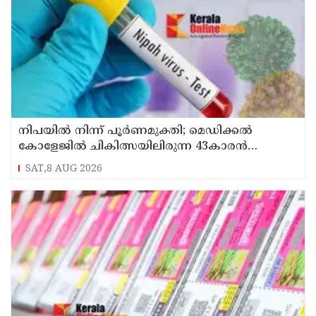
നിപയിൽ നിന്ന് പൂർണമുക്തി; മെഡിക്കൽ
കോളേജിൽ ചികിത്സയിലിരുന്ന 43കാരൻ
വീട്ടിലേക്ക് മടങ്ങി
SAT,8 AUG 2026