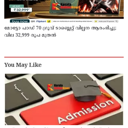
മോട്ടോ പാഡ് 70 ഗ്രൂവ് ടാബ്ലെറ്റ് വില്പന ആരംഭിച്ചു;
വില 32,999 രൂപ മുതൽ
You May Like