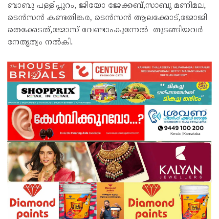
ബാബു പള്ളിപ്പുറം, ജിയോ ജേക്കബ്,സാബു മണിമല,
ടെൻസൻ കണ്ടതിങ്കര, ടെൻസൻ ആലക്കോട്,ജോജി
തെക്കേടത്,ജോസ് വേണ്ടാംകുന്നേൽ തുടങ്ങിയവർ
നേതൃത്വം നൽകി.