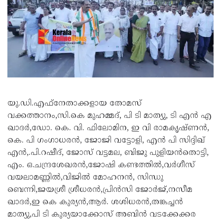
യു.ഡി.എഫ്നേതാക്കളായ തോമസ്
വക്കത്താനം,സി.കെ മുഹമ്മദ്‌, പി ടി മാത്യു, ടി എൻ എ
ഖാദർ,ഡോ. കെ. വി. ഫിലോമിന, ഇ വി രാമകൃഷ്ണൻ,
കെ. പി ഗംഗാധരൻ, ജോജി വട്ടോളി, എൻ പി സിദ്ദിഖ്
എൻ,.പി.റഷീദ്, ജോസ് വട്ടമല, ബിജു പുളിയൻതൊട്ടി,
എം. ഒ.ചന്ദ്രശേഖരൻ,ജോഷി കണ്ടത്തിൽ,വർഗീസ്
വയലാമണ്ണിൽ,വിജിൽ മോഹനൻ, സിന്ധു
ബെന്നി,ജയശ്രീ ശ്രീധരൻ,പ്രിൻസി ജോർജ്,നസീമ
ഖാദർ,ഇ കെ കുര്യൻ,ആർ. ശശിധരൻ,തങ്കച്ചൻ
മാത്യു,പി ടി കുര്യയാക്കോസ് അബിൻ വടക്കേക്കര