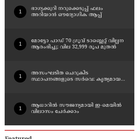
ഭാഗ്യക്കുറി നറുക്കെടുപ്പ് ഫലം
അറിയാൻ ഔദ്യോഗിക ആപ്പ്
മോട്ടോ പാഡ് 70 ഗ്രൂവ് ടാബ്ലെറ്റ് വില്പന
ആരംഭിച്ചു; വില 32,999 രൂപ മുതൽ
അസംഘടിത ചെറുകിട
സ്ഥാപനങ്ങളുടെ സർവെ: കൃത്യമായ
വിവരങ്ങൾ നൽകണമെന്ന് മുഖ്യമന്ത്രി
വി ഡി സതീശൻ
ആധാറിൽ സൗജന്യമായി ഇ-മെയിൽ
വിലാസം ചേർക്കാം