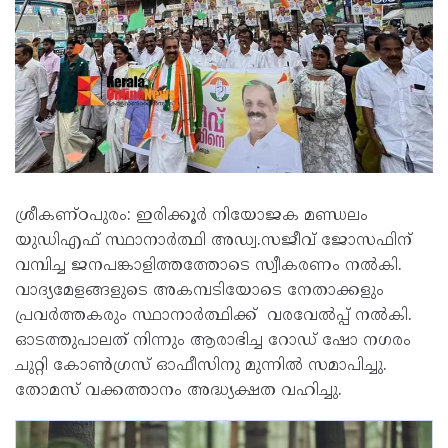
ശ്രീകണ്ഠപുരം: ഇരിക്കൂർ നിയോജക മണ്ഡലം
യുഡിഎഫ് സ്ഥാനാർത്ഥി അഡ്വ.സജീവ് ജോസഫിന്
വമ്പിച്ച ജനപങ്കാളിത്തത്തോടെ സ്വീകരണം നൽകി.
വാദ്യമേളങ്ങളുടെ അകമ്പടിയോടെ നേതാക്കളും
പ്രവർത്തകരും സ്ഥാനാർത്ഥിക്ക് വരവേൽപ്പ് നൽകി.
ഓടത്തുപാലത് നിന്നും ആരാഭിച്ച റോഡ് ഷോ നഗരം
ചുറ്റി കോൺഗ്രസ്‌ ഓഫീസിനു മുന്നിൽ സമാപിച്ചു.
തോമസ് വക്കത്താനം അദ്ധ്യക്ഷത വഹിച്ചു.