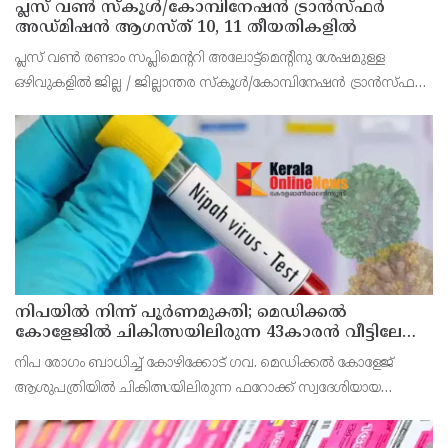
പ്ലസ് വൺ സ്‌കൂൾ/കോമ്പിനേഷൻ ട്രാൻസ്ഫർ
അഡ്മിഷൻ ആഗസ്ത് 10, 11 തീയതികളിൽ
പ്ലസ് വൺ രണ്ടാം സപ്ലിമെന്ററി അലോട്ട്‌മെന്റിനു ശേഷമുള്ള
ഒഴിവുകളിൽ ജില്ല / ജില്ലാന്തര സ്‌കൂൾ/കോമ്പിനേഷൻ ട്രാൻസ്ഫർ
അലോട്ട്‌മെന്റിനായി അപേക്ഷിക്കാനുള്ള അവസരം ആഗസ്റ്റ് 7 ന്
വൈകിട്ട് 4 മണി വരെ നൽകിയിരുന്നു
നിപയിൽ നിന്ന് പൂർണമുക്തി; മെഡിക്കൽ
കോളേജിൽ ചികിത്സയിലിരുന്ന 43കാരൻ വീട്ടിലേക്ക്
മടങ്ങി
നിപ രോഗം ബാധിച്ച് കോഴിക്കോട് ഗവ. മെഡിക്കൽ കോളേജ്
ആശുപത്രിയിൽ ചികിത്സയിലിരുന്ന ഫറോക്ക് സ്വദേശിയായ
43കാരനെ ഡിസ്ചാർജ് ചെയ്തു.