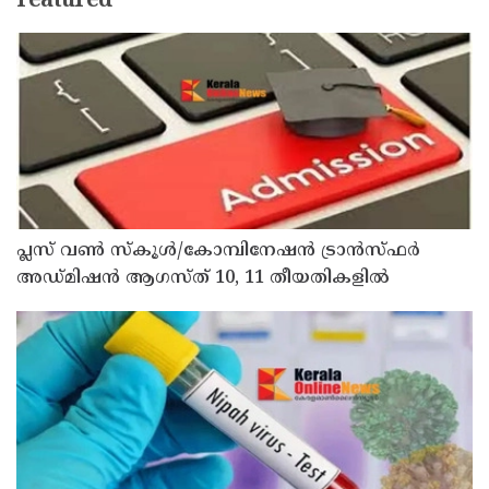
Featured
പ്ലസ് വൺ സ്‌കൂൾ/കോമ്പിനേഷൻ ട്രാൻസ്ഫർ
അഡ്മിഷൻ ആഗസ്ത് 10, 11 തീയതികളിൽ