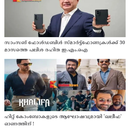
സാംസങ് ഫോൾഡബിൾ സ്മാർട്ട്ഫോണുകൾക്ക് 30
മാസത്തെ പലിശ രഹിത ഇ.എം.ഐ
ഹിറ്റ് കോംബോകളുടെ ആഘോഷവുമായി 'ഖലീഫ'
ഓണത്തിന് !