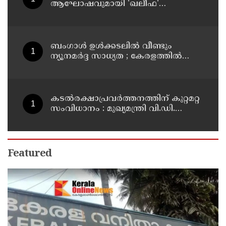
ആഘോഷവുമായി 'ഖലീഫ'
ഓണത്തിന് !
ബംഗാൾ ഉൾക്കടലിൽ വീണ്ടും
ന്യൂനമർദ്ദ സാധ്യത ; കേരളത്തിൽ
അടുത്ത ദിവസങ്ങളിൽ മഴ
ശക്തമായേക്കും
കടൽരക്ഷാപ്രവർത്തനത്തിന് കുറ്റമറ്റ
സംവിധാനം : മുഖ്യമന്ത്രി വി.ഡി.
സതീശൻ
Featured