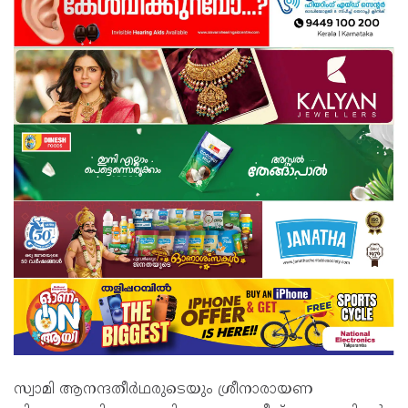
സ്വാമി ആനന്ദതീർഥരുടെയും ശ്രീനാരായണ