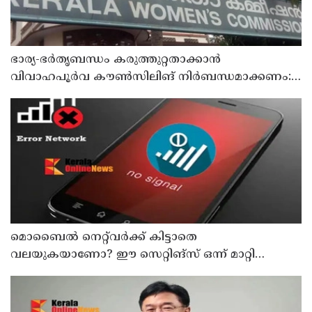
ഭാര്യ-ഭർതൃബന്ധം കരുത്തുറ്റതാക്കാൻ
വിവാഹപൂർവ കൗൺസിലിങ് നിർബന്ധമാക്കണം:
വനിതാ കമ്മീഷൻ
മൊബൈൽ നെറ്റ്‌വർക്ക് കിട്ടാതെ
വലയുകയാണോ? ഈ സെറ്റിങ്‌സ് ഒന്ന് മാറ്റി
നോക്കൂ