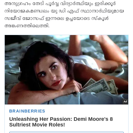
അനുഗ്രഹം തേടി പൂർവ്വ വിദ്യാർത്ഥിയും ഇരിക്കൂർ
നിയോജകമണ്ഡലം യു ഡി എഫ്‌ സ്ഥാനാർഥിയുമായ
സജീവ് ജോസഫ്‌ ഇന്നലെ ഉച്ചയോടെ സ്കൂൾ
അങ്കണത്തിലെത്തി.