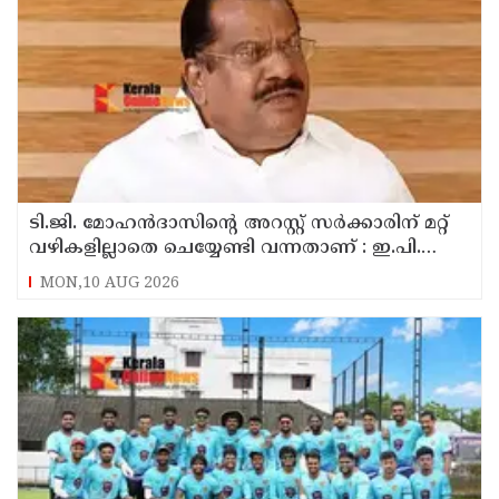
ടി.ജി. മോഹൻദാസിന്റെ അറസ്റ്റ് സർക്കാരിന് മറ്റ്
വഴികളില്ലാതെ ചെയ്യേണ്ടി വന്നതാണ് : ഇ.പി.
ജയരാജൻ
MON,10 AUG 2026