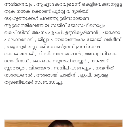
അഭിമാനവും , ആഹ്ലാദകരവുമെന്ന് കെട്ടിവെക്കാനുളള
തുക നല്‍കിക്കൊണ്ട് പൂര്‍വ്വ വിദ്യാര്‍ത്ഥി
സുഹൃത്തുക്കള്‍ പറഞ്ഞു.ശ്രീനാരായണ
ആശ്രമത്തിലെത്തിയ സജീവ് ജോസഫിനൊപ്പം
കെപിസിസി അംഗം എം.പി. ഉണ്ണികൃഷ്ണന്‍ , ചാക്കോ
പാലക്കലോടി , ജില്ലാ പഞ്ചായത്തംഗം ജോജി വര്‍ഗീസ്
, പയ്യന്നൂര്‍ ബ്ലോക്ക് കോണ്‍ഗ്രസ് പ്രസിഡണ്ട്
കെ.ജയരാജ് , വി.സി. നാരായണന്‍ , അഡ്വ. ഡി.കെ.
ഗോപിനാഥ് , കെ.കെ. സുരേഷ് മാസ്റ്റര്‍ , നൗഷാദ്
ബ്ലാത്തുര്‍ , വി.രാജന്‍ , സന്ദീപ് പാണപ്പുഴ , നവനീത്
നാരായണന്‍ , അത്തായി പത്മിനി , ഇ.പി. ശ്യാമള
തുടങ്ങിയവര്‍ സംബന്ധിച്ചു.