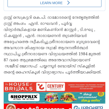
ട്രസ്റ്റ്‌ സെക്രട്ടറി കെ.പി. ദാമോദരന്‍റെ നേതൃത്വത്തില്‍
ട്രസ്റ്റ് അംഗം എന്‍. രാഘവന്‍ , പൂര്‍വ്വ
വിദ്യാര്‍ത്ഥികളായ മണികണ്ഠന്‍ മാസ്റ്റര്‍ , ടി.രഘു ,
ടി.കണ്ണന്‍ , എന്‍. നാരായണന്‍ തുടങ്ങിയവര്‍
അദ്ദേഹത്തെ സ്വീകരിച്ചു.ശ്രീനാരായണ ഗുരുദേവന്‍റെ
അവസാന ശിഷ്യനായ സ്വാമി ആനന്ദതീര്‍ത്ഥര്‍
സ്ഥാപിച്ച ശ്രീനാരായണ വിദ്യാലയത്തില്‍ 1984 മുതൽ
87 വരെ ആശ്രമത്തിലെ അന്തേവാസിയായാണ്
സജീവ് ജോസഫ് പയ്യന്നൂര്‍ ബോയ്സ് സ്കൂളില്‍
തന്‍റെ ഹൈസ്കൂള്‍ വിദ്യാഭ്യാസം പൂര്‍ത്തീയാക്കിയത്.