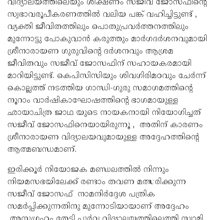
വിദ്യാലയത്തിലെയും ശിക്ഷണം സജീവ് ജോസഫിന്റെ
സ്വഭാവരൂപീകരണത്തിൽ വലിയ പങ്ക് വഹിച്ചിട്ടുണ്ട് ,
വ്യക്തി ജീവിതത്തിലും പൊതുപ്രവർത്തനത്തിലും
മുന്നോട്ടു പോകുവാൻ കരുത്തും മാർഗദർശനവുമായി
ശ്രീനാരായണ ഗുരുവിന്റെ ദർശനവും ആശ്രമ
ജീവിതവും സജീവ് ജോസഫിന് സഹായകരമായി
മാറിയിട്ടുണ്ട്. കെപിസിസിയും ശിവഗിരിമഠവും ചേര്‍ന്ന്
കൊല്ലത്ത് നടത്തിയ ഗാന്ധി-ഗുരു സമാഗമത്തിന്റെ
നൂറാം വാർഷികാഘോഷത്തിന്റെ ഭാഗമായുള്ള
ഛായാചിത്ര ജാഥ യുടെ നായകനായി നിയോഗിച്ചത്
സജീവ് ജോസഫിനെയായിരുന്നൂ , അതിന് കാരണം
ശ്രീനാരായണ വിദ്യാലയവുമായുള്ള അദ്ദേഹത്തിന്റെ
ആത്മബന്ധമാണ്.
ഇരിക്കൂര്‍ നിയോജക മണ്ഡലത്തില്‍ നിന്നും
നിയമസഭയിലേക്ക് രണ്ടാം തവണ മത്സരിക്കുന്ന
സജീവ് ജോസഫ് നാമനിർദ്ദേശ പത്രിക
സമർപ്പിക്കുന്നതിനു മുന്നോടിയായാണ് അദ്ദേഹം
അനുഗ്രഹം തേടി പൂര്‍വ്വ വിദ്യാലയത്തിലെത്തി സ്വാമി