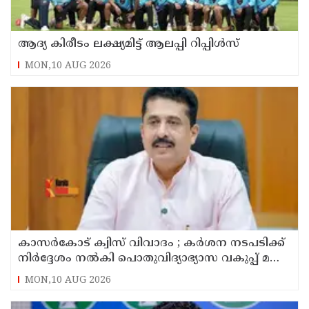
ആദ്യ കിരീടം ലക്ഷ്യമിട്ട് ആലപ്പി റിപ്പിൾസ്
MON,10 AUG 2026
കാസർകോട് ക്വിസ് വിവാദം ; കർശന നടപടിക്ക്
നിർദ്ദേശം നൽകി പൊതുവിദ്യാഭ്യാസ വകുപ്പ് മന്ത്രി
എൻ ഷംസുദ്ദീൻ
MON,10 AUG 2026