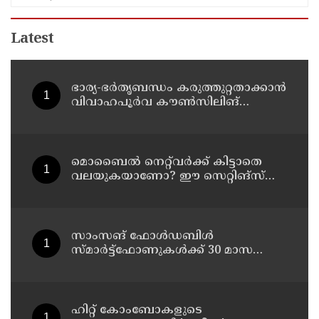
Latest
ഭാര്യ-ഭർതൃബന്ധം കരുത്തുറ്റതാക്കാൻ
വിവാഹപൂർവ കൗൺസിലിങ്
നിർബന്ധമാക്കണം: വനിതാ
കമ്മീഷൻ
മൊബൈൽ നെറ്റ്‌വർക്ക് കിട്ടാതെ
വലയുകയാണോ? ഈ സെറ്റിങ്‌സ്
ഒന്ന് മാറ്റി നോക്കൂ
സാംസങ് ഫോൾഡബിൾ
സ്മാർട്ട്ഫോണുകൾക്ക് 30 മാസത്തെ
പലിശ രഹിത ഇ.എം.ഐ
ഹിറ്റ് കോംബോകളുടെ