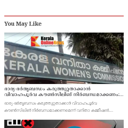
You May Like
ഭാര്യ-ഭർതൃബന്ധം കരുത്തുറ്റതാക്കാൻ
വിവാഹപൂർവ കൗൺസിലിങ് നിർബന്ധമാക്കണം:
വനിതാ കമ്മീഷൻ
ഭാര്യ-ഭർതൃബന്ധം കരുത്തുറ്റതാക്കാ9 വിവാഹപൂർവ
കൗൺസിലിങ് നിർബന്ധമാക്കണമെന്ന് വനിതാ കമ്മീഷൻ.
വിവാഹാനന്തരവും ദമ്പതികൾ കൗൺസിലിങിന് വിധേയമാകുന്നത്
ദാമ്പത്യജീവിതത്തിലെ പ്രശ്‌നങ്ങൾ കുറയ്ക്കുമെന്നും