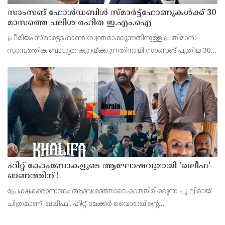
സാംസങ് ഫോൾഡബിൾ സ്മാർട്ട്ഫോണുകൾക്ക് 30
മാസത്തെ പലിശ രഹിത ഇ.എം.ഐ
പ്രീമിയം സ്മാർട്ട്ഫോൺ സ്വന്തമാക്കുന്നതിനുള്ള പ്രതിമാസ
സാമ്പത്തിക ബാധ്യത കുറയ്ക്കുന്നതിനായി സാംസങ് പുതിയ 30
മാസത്തെ നോ-കോസ്റ്റ് ഇ.എം.ഐ. പദ്ധതി അവതരിപ്പിച്ചു.
ഗാലക്‌സി ഇസഡ് ഫോൾഡ്8 അൾട്രാ, ഗാലക്‌സി ഇസഡ്
ഹിറ്റ് കോംബോകളുടെ ആഘോഷവുമായി 'ഖലീഫ'
ഓണത്തിന് !
പ്രേക്ഷകരൊന്നടങ്കം ആവേശത്തോടെ കാത്തിരിക്കുന്ന പൃഥ്വിരാജ്
ചിത്രമാണ് 'ഖലീഫ'. ഹിറ്റ് മേക്ക‍ർ വൈശാഖിൻ്റെ
സംവിധാനത്തിലൊരുങ്ങുന്ന ചിത്രം ഓഗസ്റ്റ് 20ന് ആഗോള