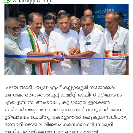
Whatsapp Group
പഴയങ്ങാടി : യുഡിഎഫ് കല്ല്യാശ്ശേരി നിയോജക
മണ്ഡലം തെരഞ്ഞെടുപ്പ് കമ്മിറ്റി ഓഫിസ് ഉദ്ഘാടനം
എഐസിസി അംഗവും , കല്ല്യാശ്ശേരി ഇലക്ഷന്‍
ഇന്‍ചാര്‍ജ്ജുമായ വേണുഗോപാല്‍ റാവു ഹര്‍ക്കാറ
ഉദ്ഘാടനം ചെയ്തു. കേരളത്തില്‍ ഐക്യജനാധിപത്യ
മുന്നണി ഉജ്ജ്വല വിജയം കരസ്ഥമാക്കി ഇക്കുറി
അധികാരത്തിലേറുമ്പോള്‍ ഭരണപക്ഷത്ത്