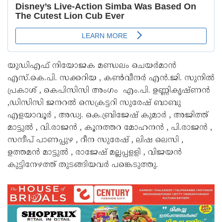
യുഡിഎഫ് നിയോജക മണ്ഡലം ചെയര്‍മാന്‍
എസ്.കെ.പി. സക്കറിയ , കണ്‍വീനര്‍ എന്‍.ജി. സുനില്‍
പ്രകാശ് , കെപിസിസി അംഗം എം.പി. ഉണ്ണികൃഷ്ണന്‍
,ഡിസിസി ജനറല്‍ സെക്രട്ടറി സുരേഷ് ബാബു
എളയാവൂര്‍ , അഡ്വ. കെ.ബ്രിജേഷ് കുമാര്‍ , അജിത്ത്
മാട്ടുല്‍ , വി.രാജന്‍ , കൂനത്തറ മോഹനന്‍ , പി.രാജന്‍ ,
സന്ദീപ് പാണപ്പുഴ , റീന സുരേഷ് , ലിഷ ലെസി ,
ഉത്തമന്‍ മാട്ടുല്‍ , രാജേഷ് മല്ലപ്പളളി , വിജയന്‍
കുട്ടിനേഴത്ത് തുടങ്ങിയവര്‍ പങ്കെടുത്തു.