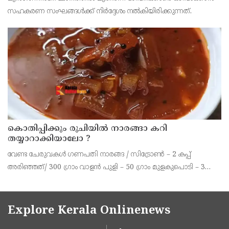
സഹകരണ സംഘങ്ങള്‍ക്ക് നിര്‍ദ്ദേശം നല്‍കിയിരിക്കുന്നത്.
കൊതിപ്പിക്കും രുചിയിൽ നാരങ്ങാ കറി
തയ്യാറാക്കിയാലോ ?
വേണ്ട ചേരുവകൾ ഗണപതി നാരങ്ങ / സിട്രോൺ – 2 കപ്പ്
അരിഞ്ഞത്/ 300 ഗ്രാം വാളൻ പുളി – 50 ഗ്രാം മുളകുപൊടി – 3
ടീസ്പൂൺ പച്ചമുളക് – 2 എണ്ണം കറിവേപ്പില ആവിശ്യത്തിന് ഇഞ്ചി
– ഒരു ചെറിയ കഷണം വെളുത്തുള്ളി – 10 മുതൽ
Explore Kerala Onlinenews