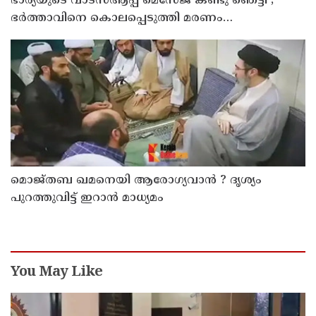
ഭാര്യയുടെ വാട്സ്ആപ്പ് മെസേജ് കണ്ടു ഞെട്ടി ;
ഭര്‍ത്താവിനെ കൊലപ്പെടുത്തി മരണം
റോഡപകടമാക്കി മാറ്റാന്‍ കാമുകനുമായി
പദ്ധതിയിട്ട യുവതിയും സുഹൃത്തും ഒളിവില്‍
മൊജ്തബ ഖമനെയി ആരോഗ്യവാന്‍ ? ദൃശ്യം
പുറത്തുവിട്ട് ഇറാന്‍ മാധ്യമം
You May Like