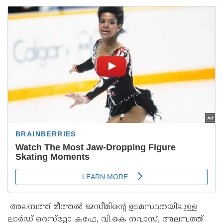
അലമ്പത്ത് മീത്തൽ ജസീമിന്റെ ഉടമസ്ഥതയിലുള്ള
ലാർഡ് റെസ്‌റ്റോ കഫേ, വി.കെ നവാസ്, അലമ്പത്ത്