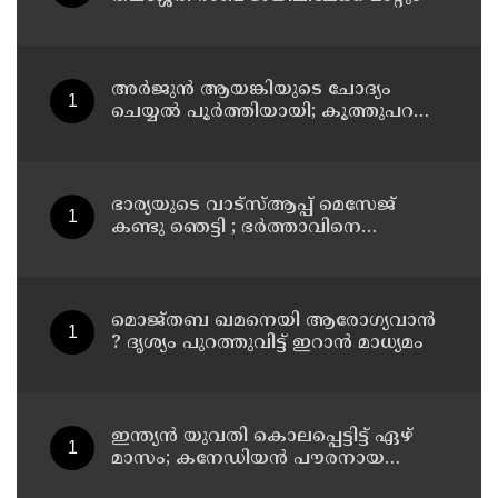
അര്‍ജുന്‍ ആയങ്കിയുടെ ചോദ്യം
ചെയ്യല്‍ പൂര്‍ത്തിയായി; കൂത്തുപറമ്പ്
മജിസ്ട്രേറ്റിന് മുൻപില്‍ ഹാജരാക്കും
ഭാര്യയുടെ വാട്സ്ആപ്പ് മെസേജ്
കണ്ടു ഞെട്ടി ; ഭര്‍ത്താവിനെ
കൊലപ്പെടുത്തി മരണം
റോഡപകടമാക്കി മാറ്റാന്‍
കാമുകനുമായി പദ്ധതിയിട്ട
യുവതിയും സുഹൃത്തും ഒളിവില്‍
മൊജ്തബ ഖമനെയി ആരോഗ്യവാന്‍
? ദൃശ്യം പുറത്തുവിട്ട് ഇറാന്‍ മാധ്യമം
ഇന്ത്യന്‍ യുവതി കൊലപ്പെട്ടിട്ട് ഏഴ്
മാസം; കനേഡിയന്‍ പൗരനായ
പങ്കാളി അറസ്റ്റില്‍