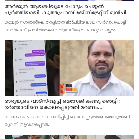
അര്‍ജുന്‍ ആയങ്കിയുടെ ചോദ്യം ചെയ്യല്‍
പൂര്‍ത്തിയായി; കൂത്തുപറമ്പ് മജിസ്ട്രേറ്റിന് മുൻപില്‍
ഹാജരാക്കും
കണ്ണൂർ നഗരത്തിലെ താളിക്കാവിൽപിടിയിലായ സ്വർണം പൊട്ടി
ക്കൽകേസ് പ്രതി അര്‍ജുന്‍ ആയങ്കിയുടെ ചോദ്യം ചെയ്യല്‍
പൂര്‍ത്തിയായി. കൂത്തുപറമ്പ് മജിസ് ട്രേറ്റിന് മുന്നില്‍
ഭാര്യയുടെ വാട്സ്ആപ്പ് മെസേജ് കണ്ടു ഞെട്ടി ;
ഭര്‍ത്താവിനെ കൊലപ്പെടുത്തി മരണം
റോഡപകടമാക്കി മാറ്റാന്‍ കാമുകനുമായി
റോഡപകടം പോലെ തോന്നിപ്പിച്ച് കൊലപ്പെടുത്തണമെന്നുമാണ്
പദ്ധതിയിട്ട യുവതിയും സുഹൃത്തും ഒളിവില്‍
യുവതി ആവശ്യപ്പെട്ടത്.