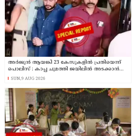
അര്‍ജുന്‍ ആയങ്കി 23 കേസുകളില്‍ പ്രതിയെന്ന്
പൊലിസ് : കാപ്പ ചുമത്തി ജയിലില്‍ അടക്കാന്‍
നീക്കം
SUN,9 AUG 2026