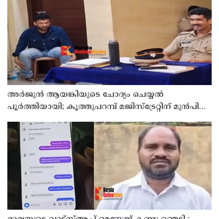
അര്‍ജുന്‍ ആയങ്കിയുടെ ചോദ്യം ചെയ്യല്‍
പൂര്‍ത്തിയായി; കൂത്തുപറമ്പ് മജിസ്ട്രേറ്റിന് മുൻപില്‍
ഹാജരാക്കും