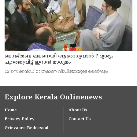
മൊജ്തബ ഖമനെയി ആരോഗ്യവാന്‍ ? ദൃശ്യം
പുറത്തുവിട്ട് ഇറാന്‍ മാധ്യമം
12 സെക്കന്‍ഡ് മാത്രമാണ് വീഡിയോയുടെ ദൈര്‍ഘ്യം.
Explore Kerala Onlinenews
Home
About Us
Privacy Policy
Contact Us
Grievance Redressal