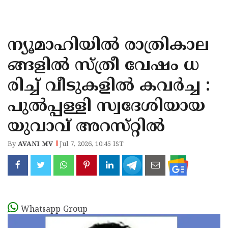
KOZHIKODE
WAYANAD
ന്യൂമാഹിയിൽ രാത്രികാല
KANNUR
ങ്ങളിൽ സ്ത്രീ വേഷം ധ
KASARAGOD
രിച്ച് വീടുകളിൽ കവർച്ച :
പുൽപ്പള്ളി സ്വദേശിയായ
യുവാവ് അറസ്‌റ്റിൽ
By
AVANI MV
Jul 7, 2026, 10:45 IST
Whatsapp Group