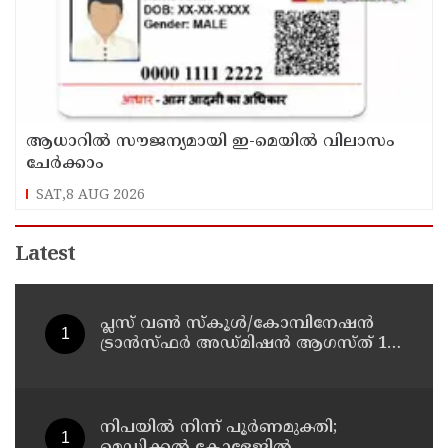
ആധാറിൽ സൗജന്യമായി ഇ-മെയിൽ വിലാസം
ചേർക്കാം
SAT,8 AUG 2026
Latest
പ്ലസ് വൺ സ്‌കൂൾ/കോമ്പിനേഷൻ
ട്രാൻസ്ഫർ അഡ്മിഷൻ ആഗസ്ത് 10,
11 തീയതികളിൽ
നിപയിൽ നിന്ന് പൂർണമുക്തി;
മെഡിക്കൽ കോളേജിൽ