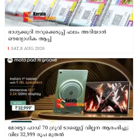
ഭാഗ്യക്കുറി നറുക്കെടുപ്പ് ഫലം അറിയാൻ
ഔദ്യോഗിക ആപ്പ്
SAT,8 AUG 2026
മോട്ടോ പാഡ് 70 ഗ്രൂവ് ടാബ്ലെറ്റ് വില്പന ആരംഭിച്ചു;
വില 32,999 രൂപ മുതൽ