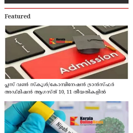
Featured
പ്ലസ് വൺ സ്‌കൂൾ/കോമ്പിനേഷൻ ട്രാൻസ്ഫർ
അഡ്മിഷൻ ആഗസ്ത് 10, 11 തീയതികളിൽ