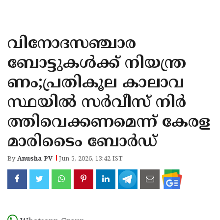
KOZHIKODE
WAYANAD
വിനോദസഞ്ചാര
KANNUR
ബോട്ടുകൾക്ക് നിയന്ത്ര
KASARAGOD
ണം;പ്രതികൂല കാലാവ
സ്ഥയിൽ സർവീസ് നിർ
ത്തിവെക്കണമെന്ന് കേരള
മാരിടൈം ബോർഡ് ​​​​​​​
By
Anusha PV
Jun 5, 2026, 13:42 IST