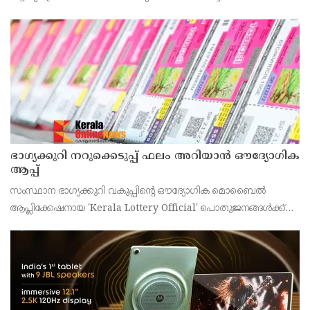
43കാരനെ ഡിസ്ചാർജ് ചെയ്തു.
ഭാഗ്യക്കുറി നറുക്കെടുപ്പ് ഫലം അറിയാൻ ഔദ്യോഗിക
ആപ്പ്
സംസ്ഥാന ഭാഗ്യക്കുറി വകുപ്പിന്റെ ഔദ്യോഗിക മൊബൈൽ
ആപ്ലിക്കേഷനായ 'Kerala Lottery Official' പൊതുജനങ്ങൾക്ക്
ലഭ്യമാണെന്ന് കേരള സംസ്ഥാന ഭാഗ്യക്കുറി വകുപ്പ് ഡയറക്ടർ
അഞ്ജു കെ എസ് അറിയിച്ചു.