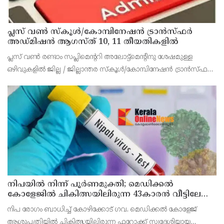
പ്ലസ് വൺ സ്‌കൂൾ/കോമ്പിനേഷൻ ട്രാൻസ്ഫർ
അഡ്മിഷൻ ആഗസ്ത് 10, 11 തീയതികളിൽ
പ്ലസ് വൺ രണ്ടാം സപ്ലിമെന്ററി അലോട്ട്‌മെന്റിനു ശേഷമുള്ള
ഒഴിവുകളിൽ ജില്ല / ജില്ലാന്തര സ്‌കൂൾ/കോമ്പിനേഷൻ ട്രാൻസ്ഫർ
അലോട്ട്‌മെന്റിനായി അപേക്ഷിക്കാനുള്ള അവസരം ആഗസ്റ്റ് 7 ന്
വൈകിട്ട് 4 മണി വരെ നൽകിയിരുന്നു
നിപയിൽ നിന്ന് പൂർണമുക്തി; മെഡിക്കൽ
കോളേജിൽ ചികിത്സയിലിരുന്ന 43കാരൻ വീട്ടിലേക്ക്
മടങ്ങി
നിപ രോഗം ബാധിച്ച് കോഴിക്കോട് ഗവ. മെഡിക്കൽ കോളേജ്
ആശുപത്രിയിൽ ചികിത്സയിലിരുന്ന ഫറോക്ക് സ്വദേശിയായ