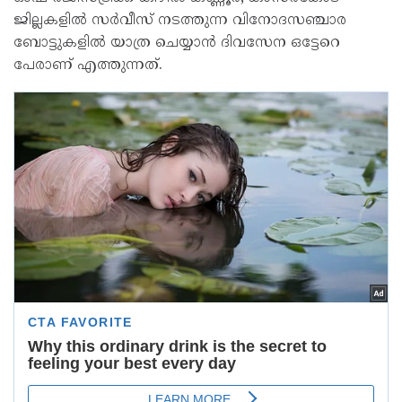
ജില്ലകളിൽ സർവീസ് നടത്തുന്ന വിനോദസഞ്ചാര
ബോട്ടുകളിൽ യാത്ര ചെയ്യാൻ ദിവസേന ഒട്ടേറെ
പേരാണ് എത്തുന്നത്.