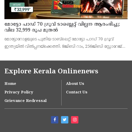
മോട്ടോ പാഡ് 70 ഗ്രൂവ് ടാബ്ലെറ്റ് വില്പന ആരംഭിച്ചു;
വില 32,999 രൂപ മുതൽ
മോട്ടോറോളയുടെ പുതിയ ടാബ്‌ലെറ്റ് മോട്ടോ പാഡ് 70 ഗ്രൂവ്
ഇന്ത്യയിൽ വിൽപ്പനയ്‌ക്കെത്തി. 8ജിബി റാം, 256ജിബി സ്റ്റോറേജ്
പതിപ്പിന് 36,999 രൂപയാണ് ലോഞ്ച് വില. ബാങ്ക് ഓഫറുകൾ
ഉൾപ്പെടെ 32,999 രൂപയാണ് ഫലപ്രദമായ
Explore Kerala Onlinenews
Home
About Us
Privacy Policy
Contact Us
Grievance Redressal