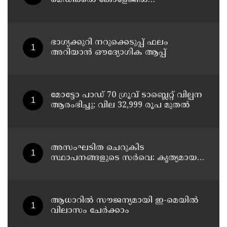
ചികിത്സയിലിരുന്ന 43കാരൻ
വീട്ടിലേക്ക് മടങ്ങി
ഭാഗ്യക്കുറി നറുക്കെടുപ്പ് ഫലം
അറിയാൻ ഔദ്യോഗിക ആപ്പ്
മോട്ടോ പാഡ് 70 ഗ്രൂവ് ടാബ്ലെറ്റ് വില്പന
ആരംഭിച്ചു; വില 32,999 രൂപ മുതൽ
അസംഘടിത ചെറുകിട
സ്ഥാപനങ്ങളുടെ സർവെ: കൃത്യമായ
വിവരങ്ങൾ നൽകണമെന്ന് മുഖ്യമന്ത്രി
വി ഡി സതീശൻ
ആധാറിൽ സൗജന്യമായി ഇ-മെയിൽ
വിലാസം ചേർക്കാം