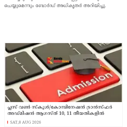
ചെയ്യുമെന്നും ബോർഡ് അധികൃതർ അറിയിച്ചു.
പ്ലസ് വൺ സ്‌കൂൾ/കോമ്പിനേഷൻ ട്രാൻസ്ഫർ
അഡ്മിഷൻ ആഗസ്ത് 10, 11 തീയതികളിൽ
SAT,8 AUG 2026