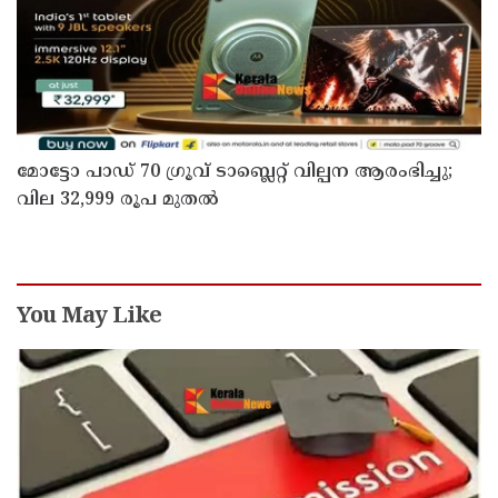
മോട്ടോ പാഡ് 70 ഗ്രൂവ് ടാബ്ലെറ്റ് വില്പന ആരംഭിച്ചു;
വില 32,999 രൂപ മുതൽ
You May Like