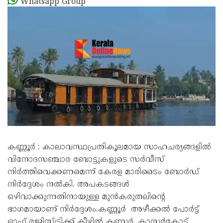
Whatsapp Group
കണ്ണൂർ : കാലാവസ്ഥപ്രതികൂലമായ സാഹചര്യങ്ങളിൽ
വിനോദസഞ്ചാര ബോട്ടുകളുടെ സർവീസ്
നിർത്തിവെക്കണമെന്ന് കേരള മാരിടൈം ബോർഡ്
നിർദ്ദേശം നൽകി. അപകടങ്ങൾ
ഒഴിവാക്കുന്നതിനായുള്ള മുൻകരുതലിന്റെ
ഭാഗമായാണ് നിർദ്ദേശം.കണ്ണൂർ അഴീക്കൽ പോർട്ട്
ഓഫ് രജിസ്ട്രിക്ക് കീഴിൽ കണ്ണൂർ, കാസർകോട്