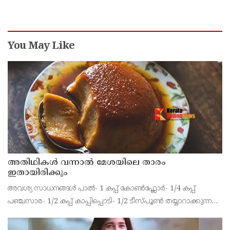
പട്ടികജാതി-പട്ടികവര്‍ഗ വികസന മന്ത്രി കെ എ
തുളസി
You May Like
അതിഥികൾ വന്നാൽ മേശയിലെ താരം
ഇതായിരിക്കും
അവശ്യ സാധനങ്ങൾ പാൽ- 1 കപ്പ് കോൺഫ്ലോർ- 1/4 കപ്പ്
പഞ്ചസാര- 1/2 കപ്പ് കാപ്പിപ്പൊടി- 1/2 ടീസ്പൂൺ തയ്യാറാക്കുന്ന
വിധം കാൽ കപ്പ് പാലിലേയ്ക്ക് കോൺഫ്ലോർ ചേർത്തിളക്കി
യോജിപ്പിക്കാം. ഒരു പാനിൽ വെള്ളമെടുത്ത് പഞ