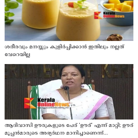
ശരീരവും മനസ്സും കുളിർപ്പിക്കാൻ ഇതിലും നല്ലത്
വേറെയില്ല
ആദിവാസി ഊരുകളുടെ പേര് 'ഊര്' എന്ന് മാറ്റി; ഊര്
മൂപ്പന്‍മാരുടെ അഭ്യര്‍ഥന മാനിച്ചാണെന്ന്