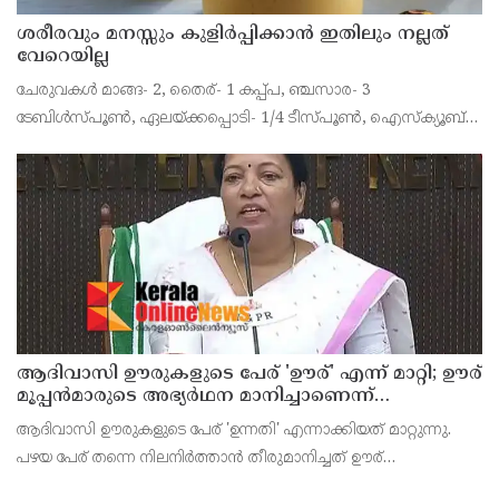
ശരീരവും മനസ്സും കുളിർപ്പിക്കാൻ ഇതിലും നല്ലത്
വേറെയില്ല
ചേരുവകൾ മാങ്ങ- 2, തൈര്- 1 കപ്പ്പ, ഞ്ചസാര- 3
ടേബിൾസ്പൂൺ, ഏലയ്ക്കപ്പൊടി- 1/4 ടീസ്പൂൺ, ഐസ്ക്യൂബ്-
ആവശ്യത്തിന് തയ്യാറാക്കുന്ന വിധം മാമ്പഴം തൊലി കളഞ്ഞ്
ചെറിയ കഷ്ണങ്ങളാക്കിയെടുക്കാം. മാമ്പഴ കഷ്ണങ്ങളിലേയ്ക്
ആദിവാസി ഊരുകളുടെ പേര് 'ഊര്' എന്ന് മാറ്റി; ഊര്
മൂപ്പന്‍മാരുടെ അഭ്യര്‍ഥന മാനിച്ചാണെന്ന്
പട്ടികജാതി-പട്ടികവര്‍ഗ വികസന മന്ത്രി കെ എ
ആദിവാസി ഊരുകളുടെ പേര് 'ഉന്നതി' എന്നാക്കിയത് മാറ്റുന്നു.
തുളസി
പഴയ പേര് തന്നെ നിലനിര്‍ത്താന്‍ തീരുമാനിച്ചത് ഊര്
മൂപ്പന്‍മാരുടെ അഭ്യര്‍ഥന മാനിച്ചാണെന്ന് പട്ടികജാതി-പട്ടികവര്‍ഗ