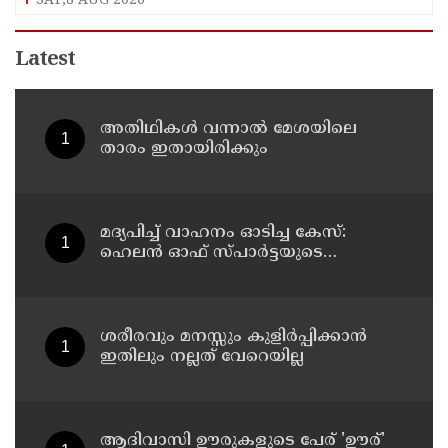
SAT,8 AUG 2026
Latest
അതിഥികൾ വന്നാൽ മേശയിലെ
താരം ഇതായിരിക്കും
മദ്യപിച്ച് വാഹനം ഓടിച്ച കേസ്:
ഹെലൻ ഓഫ് സ്പാർട്ടയുടെ
ലൈസൻസ് സസ്പെൻഡ് ചെയ്തു
ശരീരവും മനസ്സും കുളിർപ്പിക്കാൻ
ഇതിലും നല്ലത് വേറെയില്ല
ആദിവാസി ഊരുകളുടെ പേര് 'ഊര്'