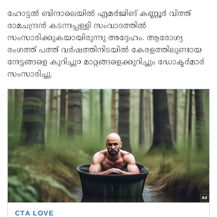
ഹോട്ടൽ ബിനാലെയിൽ എമർജിങ് കണ്ണൂർ വിത്ത്
രാമചന്ദ്രൻ കടന്നപ്പള്ളി സംവാദത്തിൽ
സംസാരിക്കുകയായിരുന്നു അദ്ദേഹം. ആരോഗ്യ
രംഗത്ത് പത്ത് വർഷത്തിനിടയിൽ കേരളത്തിലുണ്ടായ
നേട്ടങ്ങളെ കുറിച്ചു൦ മാറ്റങ്ങളെക്കുറിച്ചും ഡോക്ടർമാർ
സംസാരിച്ചു.