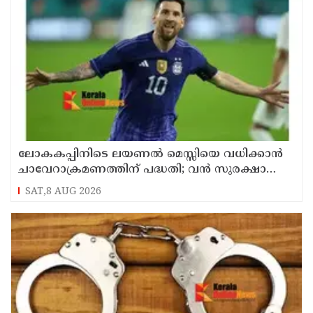
ലോകകപ്പിനിടെ ലയണല്‍ മെസ്സിയെ വധിക്കാൻ
ചാവേറാക്രമണത്തിന് പദ്ധതി; വൻ സുരക്ഷാ
ഭീഷണി പുറത്ത്
SAT,8 AUG 2026