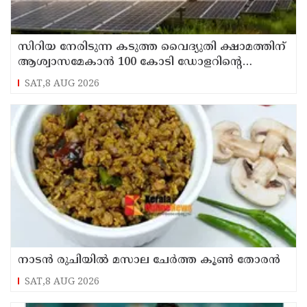
സിറിയ നേരിടുന്ന കടുത്ത വൈദ്യുതി ക്ഷാമത്തിന്
ആശ്വാസമേകാന്‍ 100 കോടി ഡോളറിന്റെ
സൗരോര്‍ജ്ജ പദ്ധതിയുമായി സൗദി അറേബ്യ
SAT,8 AUG 2026
നാടൻ രുചിയിൽ മസാല ചേർത്ത കൂൺ തോരൻ
SAT,8 AUG 2026