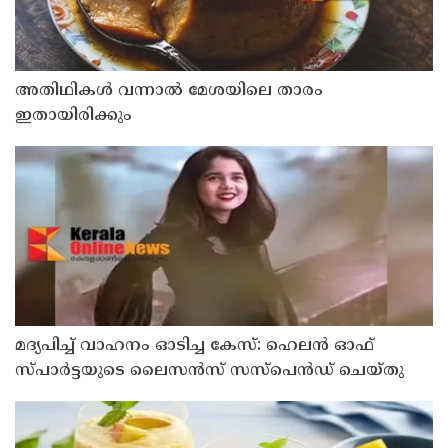
അതിഥികൾ വന്നാൽ മേശയിലെ താരം
ഇതായിരിക്കും
മദ്യപിച്ച് വാഹനം ഓടിച്ച കേസ്: ഹെലൻ ഓഫ്
സ്പാർട്ടയുടെ ലൈസൻസ് സസ്പെൻഡ് ചെയ്തു