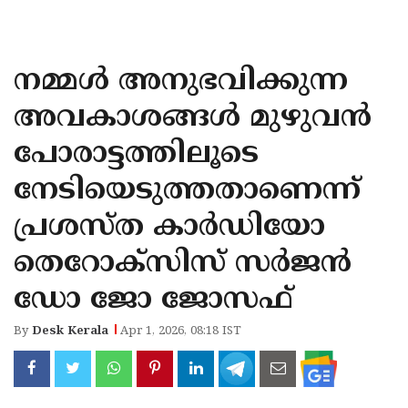
KOZHIKODE
WAYANAD
നമ്മൾ അനുഭവിക്കുന്ന
KANNUR
അവകാശങ്ങൾ മുഴുവൻ
KASARAGOD
പോരാട്ടത്തിലൂടെ
നേടിയെടുത്തതാണെന്ന്
പ്രശസ്ത കാർഡിയോ
തെറോക്സിസ് സർജൻ
ഡോ ജോ ജോസഫ്
By
Desk Kerala
Apr 1, 2026, 08:18 IST