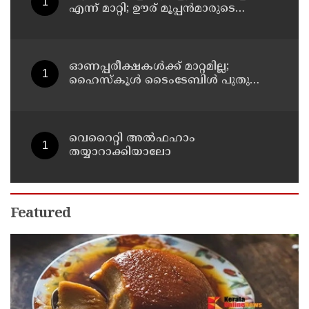
എന്ന് മാറ്റി; ഊര് മൂപ്പന്‍മാരുടെ
അഭ്യര്‍ഥന മാനിച്ചാണെന്ന്
പട്ടികജാതി-പട്ടികവര്‍ഗ വികസന
മന്ത്രി കെ എ തുളസി
ഓണപ്പരീക്ഷകള്‍ക്ക് മാറ്റമില്ല;
ഹൈസ്കൂള്‍ ടൈംടേബിള്‍ പുതുക്കി
പ്രസിദ്ധീകരിച്ചു
വെറൈറ്റി അൽഫഹാം
തയ്യാറാക്കിയാലോ
Featured