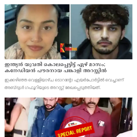
ഇന്ത്യന്‍ യുവതി കൊലപ്പെട്ടിട്ട് ഏഴ് മാസം;
കനേഡിയന്‍ പൗരനായ പങ്കാളി അറസ്റ്റില്‍
ഇക്കഴിഞ്ഞ വെള്ളിയാഴ്ച ടൊറന്റോ എയര്‍പോര്‍ട്ടില്‍ വെച്ചാണ്
അബ്ദുള്‍ ഗഫൂറിയുടെ അറസ്റ്റ് രേഖപ്പെടുത്തിയത്.