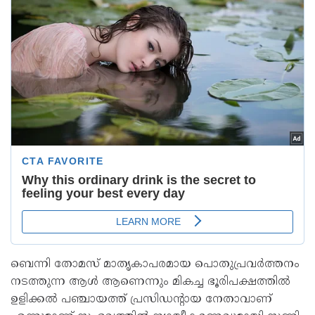
ബെന്നി തോമസ് മാതൃകാപരമായ പൊതുപ്രവർത്തനം
നടത്തുന്ന ആൾ ആണെന്നും മികച്ച ഭൂരിപക്ഷത്തിൽ
ഉളിക്കൽ പഞ്ചായത്ത് പ്രസിഡൻ്റായ നേതാവാണ്