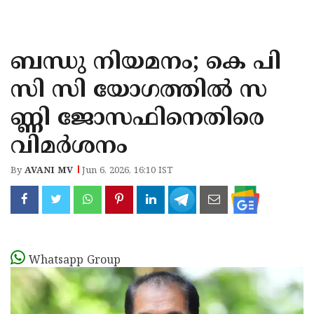
KOZHIKODE
WAYANAD
ബന്ധു നിയമനം; കെ പി
KANNUR
സി സി യോഗത്തിൽ സ
KASARAGOD
ണ്ണി ജോസഫിനെതിരെ
വിമർശനം
By
AVANI MV
Jun 6, 2026, 16:10 IST
Whatsapp Group