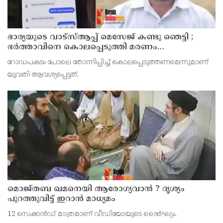
ഭാര്യയുടെ വാട്സ്ആപ്പ് മെസേജ് കണ്ടു ഞെട്ടി ;
ഭര്‍ത്താവിനെ കൊലപ്പെടുത്തി മരണം
റോഡപകടമാക്കി മാറ്റാന്‍ കാമുകനുമായി
റോഡപകടം പോലെ തോന്നിപ്പിച്ച് കൊലപ്പെടുത്തണമെന്നുമാണ്
പദ്ധതിയിട്ട യുവതിയും സുഹൃത്തും ഒളിവില്‍
യുവതി ആവശ്യപ്പെട്ടത്.
മൊജ്തബ ഖമനെയി ആരോഗ്യവാന്‍ ? ദൃശ്യം
പുറത്തുവിട്ട് ഇറാന്‍ മാധ്യമം
12 സെക്കന്‍ഡ് മാത്രമാണ് വീഡിയോയുടെ ദൈര്‍ഘ്യം.