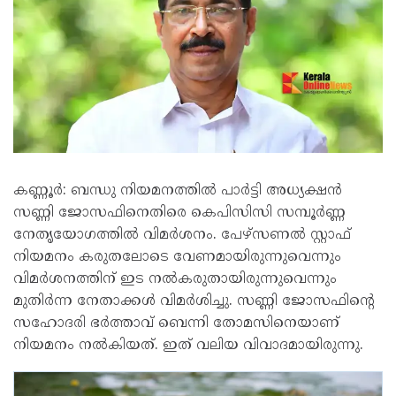
കണ്ണൂർ: ബന്ധു നിയമനത്തിൽ പാർട്ടി അധ്യക്ഷൻ
സണ്ണി ജോസഫിനെതിരെ കെപിസിസി സമ്പൂർണ്ണ
നേതൃയോഗത്തിൽ വിമർശനം. പേഴ്സണൽ സ്റ്റാഫ്
നിയമനം കരുതലോടെ വേണമായിരുന്നുവെന്നും
വിമർശനത്തിന് ഇട നൽകരുതായിരുന്നുവെന്നും
മുതിർന്ന നേതാക്കൾ വിമർശിച്ചു. സണ്ണി ജോസഫിന്റെ
സഹോദരി ഭർത്താവ് ബെന്നി തോമസിനെയാണ്
നിയമനം നൽകിയത്. ഇത് വലിയ വിവാദമായിരുന്നു.