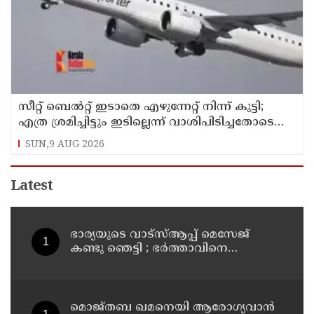
സീറ്റ് ബെല്‍റ്റ് ഇടാതെ എഴുന്നേറ്റ് നിന്ന് കുട്ടി;
എത്ര ശ്രമിച്ചിട്ടും ഇടില്ലെന്ന് വാശിപിടിച്ചതോടെ
വിമാനം റദ്ദാക്കി
SUN,9 AUG 2026
Latest
ഭാര്യയുടെ വാട്സ്ആപ്പ് മെസേജ്
കണ്ടു ഞെട്ടി ; ഭര്‍ത്താവിനെ
കൊലപ്പെടുത്തി മരണം
റോഡപകടമാക്കി മാറ്റാന്‍
കാമുകനുമായി പദ്ധതിയിട്ട
യുവതിയും സുഹൃത്തും ഒളിവില്‍
മൊജ്തബ ഖമനെയി ആരോഗ്യവാന്‍