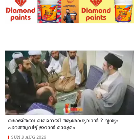
മൊജ്തബ ഖമനെയി ആരോഗ്യവാന്‍ ? ദൃശ്യം
പുറത്തുവിട്ട് ഇറാന്‍ മാധ്യമം
SUN,9 AUG 2026