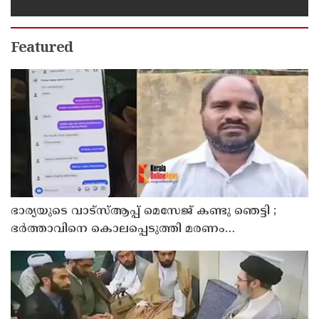
സുരക്ഷാ കൗണ്‍സില്‍
Featured
ഭാര്യയുടെ വാട്സ്ആപ്പ് മെസേജ് കണ്ടു ഞെട്ടി ;
ഭര്‍ത്താവിനെ കൊലപ്പെടുത്തി മരണം
റോഡപകടമാക്കി മാറ്റാന്‍ കാമുകനുമായി
പദ്ധതിയിട്ട യുവതിയും സുഹൃത്തും ഒളിവില്‍