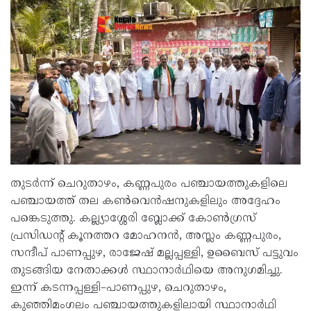
തുടർന്ന് ചെറുതാഴം, കണ്ണപുരം പഞ്ചായത്തുകളിലെ
പഞ്ചായത്ത് തല കൺവെൻഷനുകളിലും അദ്ദേഹം
പങ്കെടുത്തു. കല്ല്യാശ്ശേരി ബ്ലോക്ക് കോൺഗ്രസ്
പ്രസിഡന്റ് കൂനത്തറ മോഹനൻ, അസ്ലം കണ്ണപുരം,
സന്ദീപ് പാണപ്പുഴ, രാജേഷ് മല്ലപ്പള്ളി, ഉബൈസ് പട്ടുവം
തുടങ്ങിയ നേതാക്കൾ സ്ഥാനാർഥിയെ അനുഗമിച്ചു.
ഇന്ന് കടന്നപ്പള്ളി–പാണപ്പുഴ, ചെറുതാഴം,
കുഞ്ഞിമംഗലം പഞ്ചായത്തുകളിലായി സ്ഥാനാർഥി