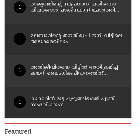
രാജ്യത്തിന്റെ സുപ്രധാന പ്രതിരോധ
വിവരങ്ങൾ പാകിസ്ഥാന് ചോർത്തി
നൽകി ; ഇന്ത്യൻ വ്യോമസേനയിലെ
ഉന്നത ഉദ്യോഗസ്ഥൻ അറസ്റ്റിൽ
മലബാറിന്റെ തനത് രുചി ഇനി വീട്ടിലെ
അടുക്കളയിലും
അതിജീവിതയെ വീട്ടിൽ അതിക്രമിച്ച്
കയറി ലൈംഗികപീഡനത്തിന്
ഇരയാക്കുകയും സ്വകാര്യ ചിത്രങ്ങൾ
പകർത്തി ഭീഷണിപ്പെടുത്തി പത്ത്
ലക്ഷം രൂപ തട്ടിയെടുക്കുകയും
ചെയ്ത കേസ് : പ്രതി പിടിയിൽ
കുക്കറിൽ മുട്ട പുഴുങ്ങിയാൽ എന്ത്
സംഭവിക്കും?
Featured