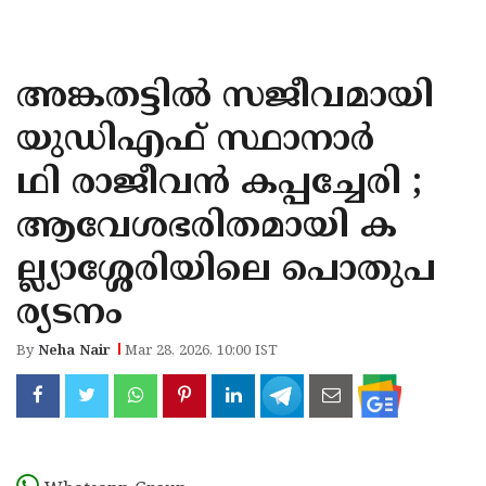
KOZHIKODE
WAYANAD
അ​ങ്കതട്ടിൽ സജീവമായി
KANNUR
യുഡിഎഫ് സ്ഥാനാർ
KASARAGOD
ഥി രാജീവൻ കപ്പച്ചേരി ;
ആവേശഭരിതമായി ക
ല്ല്യാശ്ശേരിയിലെ പൊതുപ
ര്യടനം
By
Neha Nair
Mar 28, 2026, 10:00 IST