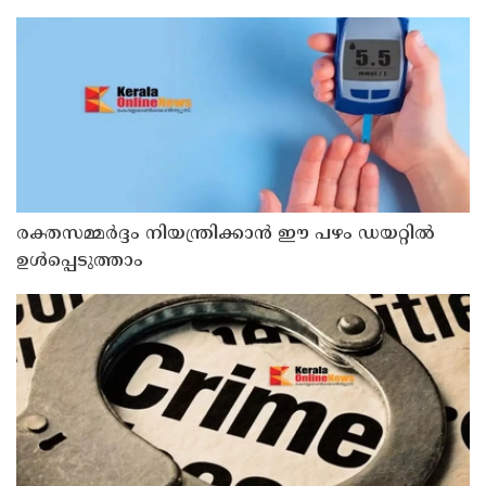
രക്തസമ്മർദ്ദം നിയന്ത്രിക്കാൻ ഈ പഴം ഡയറ്റിൽ
ഉൾപ്പെടുത്താം