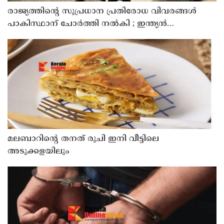
രാജ്യത്തിന്റെ സുപ്രധാന പ്രതിരോധ വിവരങ്ങൾ
പാകിസ്ഥാന് ചോർത്തി നൽകി ; ഇന്ത്യൻ
വ്യോമസേനയിലെ ഉന്നത ഉദ്യോഗസ്ഥൻ അറസ്റ്റിൽ
മലബാറിന്റെ തനത് രുചി ഇനി വീട്ടിലെ
അടുക്കളയിലും