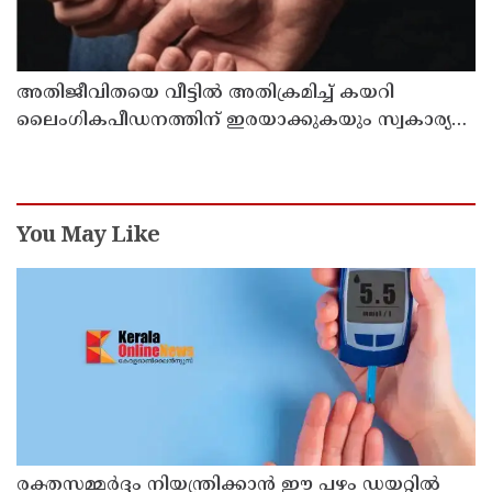
അതിജീവിതയെ വീട്ടിൽ അതിക്രമിച്ച് കയറി
ലൈംഗികപീഡനത്തിന് ഇരയാക്കുകയും സ്വകാര്യ
ചിത്രങ്ങൾ പകർത്തി ഭീഷണിപ്പെടുത്തി പത്ത് ലക്ഷം
രൂപ തട്ടിയെടുക്കുകയും ചെയ്ത കേസ് : പ്രതി
പിടിയിൽ
You May Like
രക്തസമ്മർദ്ദം നിയന്ത്രിക്കാൻ ഈ പഴം ഡയറ്റിൽ