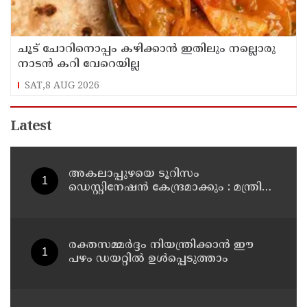
ചൂട് ചോറിനൊപ്പം കഴിക്കാൻ ഇതിലും നല്ലൊരു
നാടൻ കറി വേറെയില്ല
SAT,8 AUG 2026
Latest
അകലാപ്പുഴയെ ടൂറിസം
ഡെസ്റ്റിനേഷന്‍ കേന്ദ്രമാക്കും : മന്ത്രി
പി.സി വിഷ്ണുനാഥ്
രക്തസമ്മർദ്ദം നിയന്ത്രിക്കാൻ ഈ
പഴം ഡയറ്റിൽ ഉൾപ്പെടുത്താം