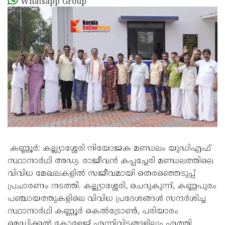
Whatsapp Group
കണ്ണൂർ: കല്ല്യാശ്ശേരി നിയോജക മണ്ഡലം യുഡിഎഫ്
സ്ഥാനാർഥി അഡ്വ. രാജീവൻ കപ്പച്ചേരി മണ്ഡലത്തിലെ
വിവിധ മേഖലകളിൽ സജീവമായി തെരഞ്ഞെടുപ്പ്
പ്രചാരണം നടത്തി. കല്ല്യാശ്ശേരി, ചെറുകുന്ന്, കണ്ണപുരം
പഞ്ചായത്തുകളിലെ വിവിധ പ്രദേശങ്ങൾ സന്ദർശിച്ച
സ്ഥാനാർഥി കണ്ണൂർ കെൽട്രോൺ, പരിയാരം
മെഡിക്കൽ കോളേജ് എന്നിവിടങ്ങളിലും എത്തി