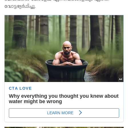
വോട്ടഭ്യർഥിച്ചു.