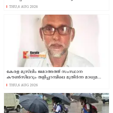
സെയിൽസ്മാൻ തെങ്കാശിയിൽ പിടിയിൽ
THU,6 AUG 2026
കേരള മുസ്‌ലിം ജമാഅത്ത് സംസ്ഥാന
കൗൺസിലറും തളിപ്പറമ്പിലെ മുതിർന്ന മാധ്യമ
പ്രവർത്തകനുമായ ബി എ അലി മൊഗ്രാൽ
THU,6 AUG 2026
നിര്യാതനായി