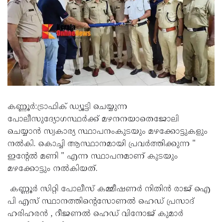
കണ്ണൂർ:ട്രാഫിക് ഡ്യൂട്ടി ചെയ്യുന്ന
പോലീസുദ്യോഗസ്ഥർക്ക് മഴനനയാതെജോലി
ചെയ്യാൻ സ്വകാര്യ സ്ഥാപനംകുടയും മഴക്കോട്ടുകളും
നൽകി. കൊച്ചി ആസ്ഥാനമായി പ്രവർത്തിക്കുന്ന "
ഇന്റേൽ മണി " എന്ന സ്ഥാപനമാണ് കുടയും
മഴക്കോട്ടും നൽകിയത്.
കണ്ണൂർ സിറ്റി പോലീസ് കമ്മീഷണർ നിതിൻ രാജ് ഐ
പി എസ് സ്ഥാനത്തിന്റെസോണൽ ഹെഡ് പ്രസാദ്
ഹരിഹരൻ , റീജണൽ ഹെഡ് വിനോജ് കുമാർ