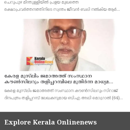
ചെറുപുഴ മിന്തുള്ളിയിൽ പ്രളയ മുഖത്തെ
കാണിച്ചതായി ആരോപണം
രക്ഷാപ്രവർത്തനത്തിനിടെ സ്വന്തം ജീവൻ ബലി നൽകിയ ആർ
രാജേഷിനോട് അനാദരവ് കാണിച്ചതായി ആരോപണം. രാജേഷിന്റെ
മൃതദേഹം തിരുവനന്തപുരത്തെ
കേരള മുസ്‌ലിം ജമാഅത്ത് സംസ്ഥാന
കൗൺസിലറും തളിപ്പറമ്പിലെ മുതിർന്ന മാധ്യമ
പ്രവർത്തകനുമായ ബി എ അലി മൊഗ്രാൽ
കേരള മുസ്‌ലിം ജമാഅത്ത് സംസ്ഥാന കൗൺസിലറും സിറാജ്
നിര്യാതനായി
ദിനപത്രം തളിപ്പറമ്പ് ലേഖകനുമായ ബി.എ അലി മൊഗ്രാൽ (64)
അന്തരിച്ചു. തളിപ്പറമ്പ് പ്രസ്‌ ഫോറം പ്രസിഡൻ്റ്, കേരള മുസ്‌ലിം
ജമാഅത്ത് ജില്ലാ സെക്രട്ടറി, എസ്.വൈ.എ
Explore Kerala Onlinenews