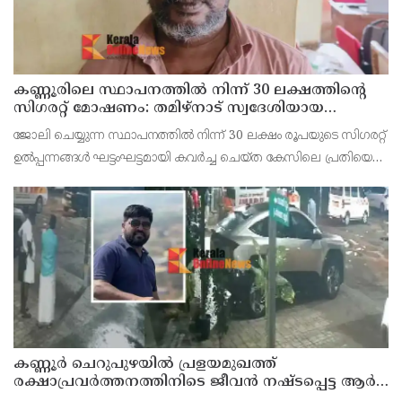
കണ്ണൂരിലെ സ്ഥാപനത്തിൽ നിന്ന് 30 ലക്ഷത്തിന്റെ
സിഗരറ്റ് മോഷണം: തമിഴ്‌നാട് സ്വദേശിയായ
സെയിൽസ്മാൻ തെങ്കാശിയിൽ പിടിയിൽ
ജോലി ചെയ്യുന്ന സ്ഥാപനത്തിൽ നിന്ന് 30 ലക്ഷം രൂപയുടെ സിഗരറ്റ്
ഉൽപ്പന്നങ്ങൾ ഘട്ടംഘട്ടമായി കവർച്ച ചെയ്ത കേസിലെ പ്രതിയെ
കണ്ണൂർ ടൗൺ പോലീസ് അറസ്റ്റ് ചെയ്തു. തമിഴ്‌നാട് വിരുതുനഗർ
സ്വദേശിയായ വേൽമുരുകൻ (40) ആണ
കണ്ണൂർ ചെറുപുഴയിൽ പ്രളയമുഖത്ത്
രക്ഷാപ്രവർത്തനത്തിനിടെ ജീവൻ നഷ്ടപ്പെട്ട ആർ.
രാജേഷിൻ്റെ ഭൗതിക ശരീരത്തോട് അനാദരവ്