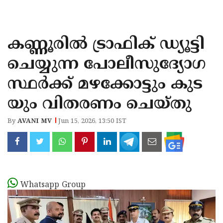
KOZHIKODE
WAYANAD
കണ്ണൂരിൽ ട്രാഫിക് ഡ്യൂട്ടി
KANNUR
ചെയ്യുന്ന പോലീസുദ്യോഗ
KASARAGOD
സ്ഥർക്ക് മഴക്കോട്ടും കുട
യും വിതരണം ചെയ്തു
By
AVANI MV
Jun 15, 2026, 13:50 IST
Whatsapp Group