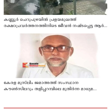
കണ്ണൂർ ചെറുപുഴയിൽ പ്രളയമുഖത്ത്
രക്ഷാപ്രവർത്തനത്തിനിടെ ജീവൻ നഷ്ടപ്പെട്ട ആർ.
രാജേഷിൻ്റെ ഭൗതിക ശരീരത്തോട് അനാദരവ്
കാണിച്ചതായി ആരോപണം
കേരള മുസ്‌ലിം ജമാഅത്ത് സംസ്ഥാന
കൗൺസിലറും തളിപ്പറമ്പിലെ മുതിർന്ന മാധ്യമ
പ്രവർത്തകനുമായ ബി എ അലി മൊഗ്രാൽ
നിര്യാതനായി