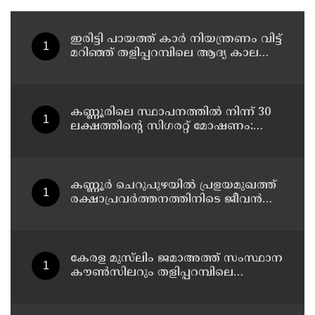
ഇരിട്ടി പായത്ത് കാർ നിയന്ത്രണം വിട്ട്
മറിഞ്ഞ് തളിപ്പറമ്പിലെ ആദ്യ കാല
കോണ്‍ഗ്രസ് നേതാവ് മരിച്ചു
കണ്ണൂരിലെ സ്ഥാപനത്തിൽ നിന്ന് 30
ലക്ഷത്തിന്റെ സിഗരറ്റ് മോഷണം:
തമിഴ്‌നാട് സ്വദേശിയായ
സെയിൽസ്മാൻ തെങ്കാശിയിൽ
പിടിയിൽ
കണ്ണൂർ ചെറുപുഴയിൽ പ്രളയമുഖത്ത്
രക്ഷാപ്രവർത്തനത്തിനിടെ ജീവൻ
നഷ്ടപ്പെട്ട ആർ. രാജേഷിൻ്റെ ഭൗതിക
ശരീരത്തോട് അനാദരവ്
കാണിച്ചതായി ആരോപണം
കേരള മുസ്‌ലിം ജമാഅത്ത് സംസ്ഥാന
കൗൺസിലറും തളിപ്പറമ്പിലെ
മുതിർന്ന മാധ്യമ പ്രവർത്തകനുമായ
ബി എ അലി മൊഗ്രാൽ നിര്യാതനായി