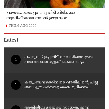
ചായയോടൊപ്പം ഒരു പിടി പിടിക്കാം;
സ്വാദിഷ്ടമായ നാടൻ ഉഴുന്നുവട
THU,6 AUG 2026
Latest
പച്ചമുളക് ഉപ്പിലിട്ട് ഉണക്കിയെടുത്ത
പരമ്പരാഗത മുളക് കൊണ്ടാട്ടം
കുടുംബവഴക്കിനിടെ വാതിലിന്റെ ചില്ല്
അടിച്ചുതകര്‍ത്തു; കൈ മുറിഞ്ഞ്
രക്തം വാര്‍ന്ന് 49-കാരന്
ദാരുണാന്ത്യം
അതിതീവ്ര മഴയ്ക്ക് സാധ്യത, മൂന്ന്