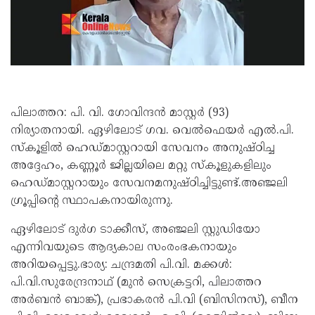
പിലാത്തറ: പി. വി. ഗോവിന്ദൻ മാസ്റ്റർ (93)
നിര്യാതനായി. ഏഴിലോട് ഗവ. വെൽഫെയർ എൽ.പി.
സ്കൂളിൽ ഹെഡ്മാസ്റ്ററായി സേവനം അനുഷ്ഠിച്ച
അദ്ദേഹം, കണ്ണൂർ ജില്ലയിലെ മറ്റു സ്കൂളുകളിലും
ഹെഡ്മാസ്റ്ററായും സേവനമനുഷ്ഠിച്ചിട്ടുണ്ട്.അഞ്ജലി
ഗ്രൂപ്പിന്റെ സ്ഥാപകനായിരുന്നു.
ഏഴിലോട് ദുർഗ ടാക്കീസ്, അഞ്ജലി സ്റ്റുഡിയോ
എന്നിവയുടെ ആദ്യകാല സംരംഭകനായും
അറിയപ്പെട്ടു.ഭാര്യ: ചന്ദ്രമതി പി.വി. മക്കൾ:
പി.വി.സുരേന്ദ്രനാഥ് (മുൻ സെക്രട്ടറി, പിലാത്തറ
അർബൻ ബാങ്ക്), പ്രഭാകരൻ പി.വി (ബിസിനസ്), ബീന