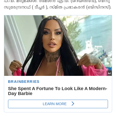
പി.വി. മരുമക്കൾ: രമേശൻ എ.വി. (റെയിൽവേ), ബിന്ദു
സുരേന്ദ്രനാഥ് ( ടീച്ചർ ), സ്മിത പ്രഭാകരൻ (ബിസിനസ്).