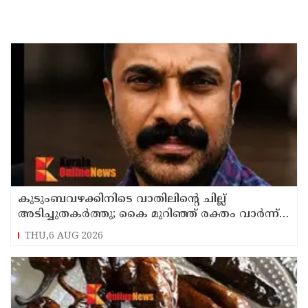
കുടുംബവഴക്കിനിടെ വാതിലിന്റെ ചില്ല്
അടിച്ചുതകര്‍ത്തു; കൈ മുറിഞ്ഞ് രക്തം വാര്‍ന്ന്
49-കാരന് ദാരുണാന്ത്യം
THU,6 AUG 2026