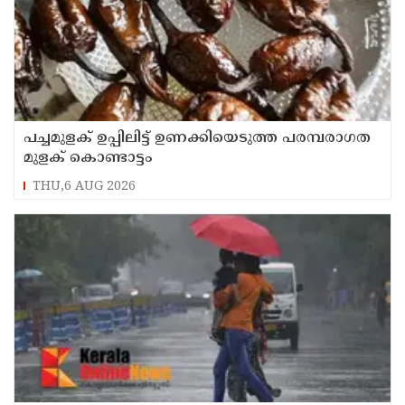
പച്ചമുളക് ഉപ്പിലിട്ട് ഉണക്കിയെടുത്ത പരമ്പരാഗത
മുളക് കൊണ്ടാട്ടം
THU,6 AUG 2026