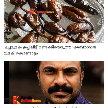
പച്ചമുളക് ഉപ്പിലിട്ട് ഉണക്കിയെടുത്ത പരമ്പരാഗത
മുളക് കൊണ്ടാട്ടം