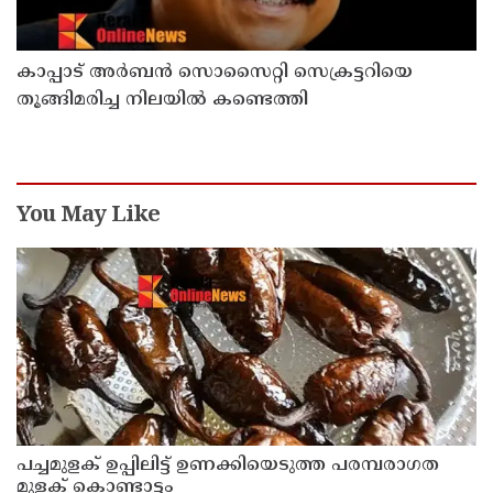
കാപ്പാട് അര്‍ബന്‍ സൊസൈറ്റി സെക്രട്ടറിയെ
തൂങ്ങിമരിച്ച നിലയില്‍ കണ്ടെത്തി
You May Like
പച്ചമുളക് ഉപ്പിലിട്ട് ഉണക്കിയെടുത്ത പരമ്പരാഗത
മുളക് കൊണ്ടാട്ടം