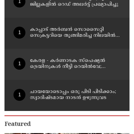
ജില്ലകളിൽ റെഡ് അലർട്ട് പ്രഖ്യാപിച്ചു
കാപ്പാട് അര്‍ബന്‍ സൊസൈറ്റി
സെക്രട്ടറിയെ തൂങ്ങിമരിച്ച നിലയില്‍
കണ്ടെത്തി
കേരള - കര്‍ണാടക സ്പെഷ്യല്‍
ട്രെയിനുകള്‍ നീട്ടി റെയില്‍വേ;
റിസര്‍വേഷൻ ആരംഭിച്ചു
ചായയോടൊപ്പം ഒരു പിടി പിടിക്കാം;
സ്വാദിഷ്ടമായ നാടൻ ഉഴുന്നുവട
Featured