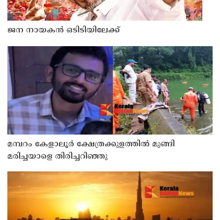
ജന നായകന്‍ ഒടിടിയിലേക്ക്
മമ്പറം കേളാലൂർ ക്ഷേത്രക്കുളത്തിൽ മുങ്ങി
മരിച്ചയാളെ തിരിച്ചറിഞ്ഞു