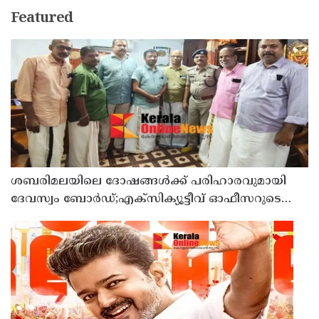
Featured
ശബരിമലയിലെ ദോഷങ്ങള്‍ക്ക് പരിഹാരവുമായി
ദേവസ്വം ബോർഡ്;എക്സിക്യൂട്ടീവ് ഓഫീസറുടെ
നേതൃത്വത്തിൽ തളിപ്പറമ്പ് രാജരാജേശ്വര
ക്ഷേത്രത്തിലും തൃച്ചംബരം ശ്രീകൃഷ്ണ
ക്ഷേത്രത്തിലും വഴിപാടുകൾ സമർപ്പിച്ചു