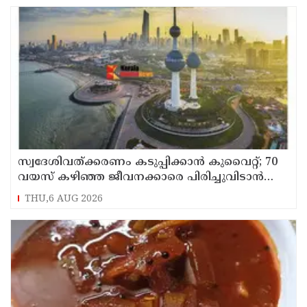
സ്വദേശിവത്ക്കരണം കടുപ്പിക്കാന്‍ കുവൈറ്റ്; 70
വയസ് കഴിഞ്ഞ ജീവനക്കാരെ പിരിച്ചുവിടാന്‍
തീരുമാനം
THU,6 AUG 2026