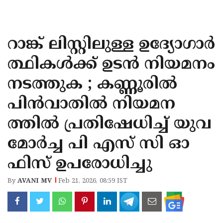
KOZHIKODE
WAYANAD
റാങ്ക് ലിസ്റ്റിലുള്ള ഉദ്യോഗാർ
KANNUR
ത്ഥികൾക്ക് ഉടൻ നിയമനം
KASARAGOD
നടത്തുക ; കണ്ണൂരിൽ
പിൻവാതിൽ നിയമന
ത്തിൽ പ്രതിഷേധിച്ച് യുവ
മോർച്ച പി എസ് സി ഓ
ഫിസ് ഉപരോധിച്ചു
By
AVANI MV
Feb 21, 2026, 08:59 IST