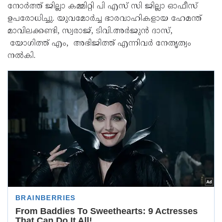
നോർത്ത് ജില്ലാ കമ്മിറ്റി പി എസ് സി ജില്ലാ ഓഫീസ്
ഉപരോധിച്ചു. യുവമോർച്ച ഭാരവാഹികളായ ഹേമന്ത്
മാവിലക്കണ്ടി, സ്വരാജ്, ടിവി.അർജുൻ ദാസ്,
യോഗിത്ത് എം, അഭിജിത്ത് എന്നിവർ നേതൃത്വം
നൽകി.