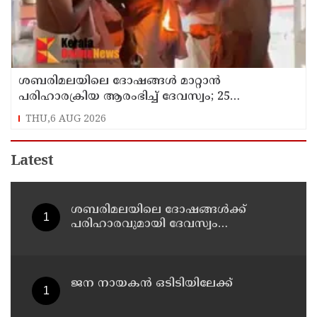
ശബരിമലയിലെ ദോഷങ്ങൾ മാറ്റാൻ
പരിഹാരക്രിയ ആരംഭിച്ച് ദേവസ്വം; 25
ക്ഷേത്രങ്ങളിൽ പ്രത്യേക പൂജ
THU,6 AUG 2026
Latest
ശബരിമലയിലെ ദോഷങ്ങള്‍ക്ക്
പരിഹാരവുമായി ദേവസ്വം
ബോർഡ്;എക്സിക്യൂട്ടീവ്
ഓഫീസറുടെ നേതൃത്വത്തിൽ
തളിപ്പറമ്പ് രാജരാജേശ്വര
ക്ഷേത്രത്തിലും തൃച്ചംബരം
ജന നായകന്‍ ഒടിടിയിലേക്ക്
ശ്രീകൃഷ്ണ
ക്ഷേത്രത്തിലും വഴിപാടുകൾ