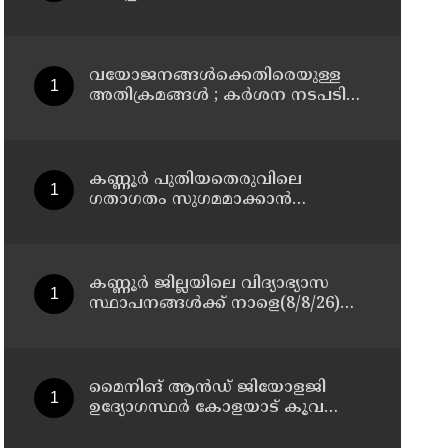
മാസ്റ്റർ പ്ലാൻ തയ്യാറാക്കി
സമർപ്പിക്കും : ടി ഒ മോഹനൻ എം
എൽ എ
വയോജനങ്ങൾക്കെതിരെയുള്ള
അതിക്രമങ്ങൾ ; കർശന നടപടി
സ്വീകരിക്കുമെന്ന് കമ്മീഷൻ
കണ്ണൂർ പുതിയതെരുവിലെ
ഗതാഗതം സുഗമമാക്കാന്‍
നടപടികള്‍ സ്വീകരിക്കും
കണ്ണൂർ ജില്ലയിലെ വിദ്യാഭ്യാസ
സ്ഥാപനങ്ങള്‍ക്ക് നാളെ(8/8/26)
അവധി പ്രഖ്യാപിച്ചു
മൈനിങ് ആൻഡ്​ ജിയോളജി
ഉദ്യോഗസ്ഥർ കോളയാട് കൂവ
ഉന്നതി സന്ദർശിച്ചു