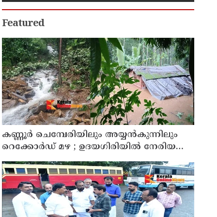
Featured
കണ്ണൂർ ചെമ്പേരിയിലും അയ്യൻകുന്നിലും
റെക്കോർഡ് മഴ ; ഉദയഗിരിയിൽ നേരിയ
ഉരുൾപൊട്ടൽ; 13 പേരെ ക്യാമ്പിലേക്ക് മാറ്റി