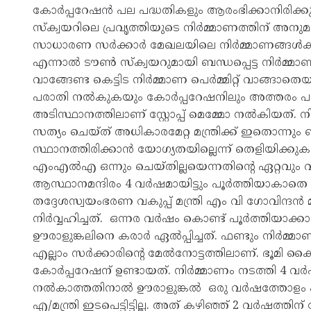
കോര്‍പ്പറേഷന്‍ പല പദ്ധതികളും ആരംഭിക്കാനിരിക
സ്ക്വയറിലെ പ്രവൃത്തിയുടെ നിര്‍മ്മാണത്തിന് അനുമത
സാധാരണ സര്‍ക്കാര്‍ മേഖലയിലെ നിര്‍മ്മാണങ്ങള്‍ക്ക് 
എന്നാല്‍ ടൗണ്‍ സ്ക്വയറുമായി ബന്ധപ്പെട്ട നിര്‍മ്
വാങ്ങേണ്ട കെട്ടിട നിര്‍മ്മാണ പെര്‍മ്മിറ്റ് വാങ്ങാതെ
പരാതി നല്‍കുകയും കോര്‍പ്പറേഷനിലും അത്തരം പര
അടിസ്ഥാനത്തിലാണ് സ്റ്റോപ്പ് മെമ്മോ നല്‍കിയത്
സത്യം ചെയ്ത് അധികാരമേറ്റ മന്ത്രിക്ക് ഇതൊന്നു
സ്ഥാനത്തിരിക്കാന്‍ യോഗ്യതയില്ലെന്ന് തെളിയിക്കു
എംഎല്‍എ ഒന്നും ചെയ്തില്ലയെന്നതിന്‍റെ ഏറ്റവും 
ആസ്ഥാനമന്ദിരം 4 വര്‍ഷമായിട്ടും പൂര്‍ത്തിയാകാതെ ക
തദ്ദേശസ്വയംഭരണ വകുപ്പ് മന്ത്രി എം വി ഗോവിന്ദന്‍ മ
നിര്‍വ്വഹിച്ചത്. ഒന്നര വര്‍ഷം കൊണ്ട് പൂര്‍ത്തിയാ
ഊരാളുങ്കലിനെ കരാര്‍ ഏല്‍പ്പിച്ചത്. ഫണ്ടും നിര്‍മ്മ
എല്ലാം സര്‍ക്കാരിന്‍റെ മേല്‍നോട്ടത്തിലാണ്. ഭൂമ
കോര്‍പ്പറേഷന് ഉണ്ടായത്. നിര്‍മ്മാണം നടത്തി 4 വര്‍ഷമ
നല്‍കാത്തതിനാല്‍ ഊരാളുങ്കല്‍ ഒരു വര്‍ഷത്തോളം പ
എ/മന്ത്രി ഇടപെട്ടിട്ടില്ല. അത് കഴിഞ്ഞ് 2 വര്‍ഷത്