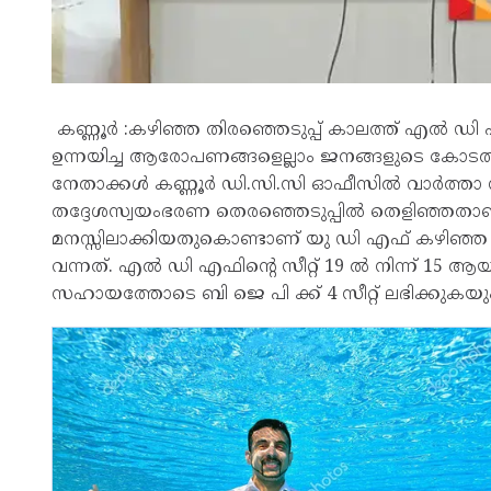
കണ്ണൂർ :കഴിഞ്ഞ തിരഞ്ഞെടുപ്പ് കാലത്ത് എൽ ഡി 
ഉന്നയിച്ച ആരോപണങ്ങളെല്ലാം ജനങ്ങളുടെ കോട
നേതാക്കള്‍ കണ്ണൂർ ഡി.സി.സി ഓഫീസിൽ വാർത്ത
തദ്ദേശസ്വയംഭരണ തെരഞ്ഞെടുപ്പില്‍ തെളിഞ്ഞത
മനസ്സിലാക്കിയതുകൊണ്ടാണ് യു ഡി എഫ് കഴിഞ്ഞ ത
വന്നത്. എല്‍ ഡി എഫിന്‍റെ സീറ്റ് 19 ല്‍ നിന്ന് 15
സഹായത്തോടെ ബി ജെ പി ക്ക് 4 സീറ്റ് ലഭിക്കുകയു