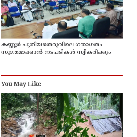
കണ്ണൂർ പുതിയതെരുവിലെ ഗതാഗതം
സുഗമമാക്കാന്‍ നടപടികള്‍ സ്വീകരിക്കും
You May Like