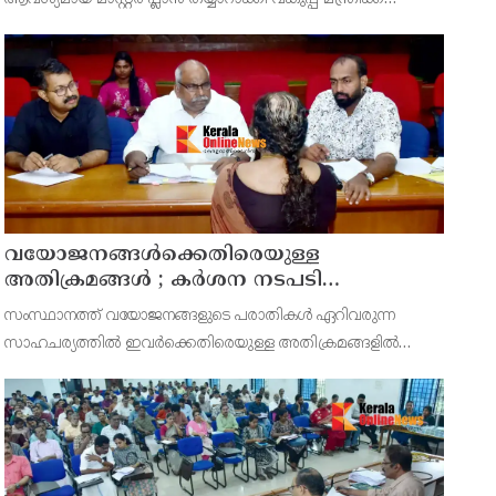
സമർപ്പിക്കുമെന്ന് അഡ്വ.ടി ഒ മോഹനൻ എംഎൽഎ
അറിയിച്ചു. ഡിപ്പോയ്ക്ക് നാല് ഏക്കറിൽ അധികം വരുന്ന
സ്ഥലമുണ്ട്
വയോജനങ്ങൾക്കെതിരെയുള്ള
അതിക്രമങ്ങൾ ; കർശന നടപടി
സ്വീകരിക്കുമെന്ന് കമ്മീഷൻ
സംസ്ഥാനത്ത് വയോജനങ്ങളുടെ പരാതികൾ ഏറിവരുന്ന
സാഹചര്യത്തിൽ ഇവർക്കെതിരെയുള്ള അതിക്രമങ്ങളിൽ
കർശന നടപടി സ്വീകരിക്കുമെന്ന് വയോജന കമ്മീഷൻ
ചെയർമാൻ അഡ്വ. കെ. സോമപ്രസാദ്.