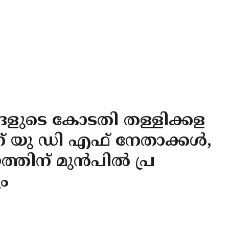
്ങളുടെ കോടതി തള്ളിക്കള
 യു ഡി എഫ് നേതാക്കൾ,
തിന് മുൻപിൽ പ്ര
ം