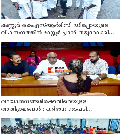
കണ്ണൂർ കെഎസ്ആർടിസി ഡിപ്പോയുടെ
വികസനത്തിന് മാസ്റ്റർ പ്ലാൻ തയ്യാറാക്കി
സമർപ്പിക്കും : ടി ഒ മോഹനൻ എം എൽ എ
വയോജനങ്ങൾക്കെതിരെയുള്ള
അതിക്രമങ്ങൾ ; കർശന നടപടി
സ്വീകരിക്കുമെന്ന് കമ്മീഷൻ