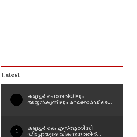
Latest
കണ്ണൂർ ചെമ്പേരിയിലും
അയ്യൻകുന്നിലും റെക്കോർഡ് മഴ ;
ഉദയഗിരിയിൽ നേരിയ
ഉരുൾപൊട്ടൽ; 13 പേരെ
ക്യാമ്പിലേക്ക് മാറ്റി
കണ്ണൂർ കെഎസ്ആർടിസി
ഡിപ്പോയുടെ വികസനത്തിന്