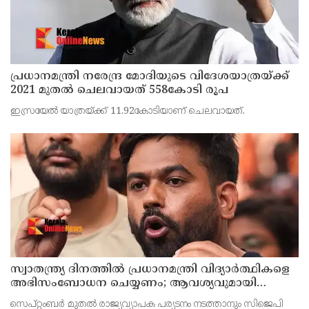
പ്രധാനമന്ത്രി നരേന്ദ്ര മോദിയുടെ വിദേശയാത്രയ്ക്ക്
2021 മുതല്‍ ചെലവായത് 558കോടി രൂപ
ഇസ്രയേല്‍ യാത്രയ്ക്ക് 11.92കോടിയാണ് ചെലവായത്.
സ്വാതന്ത്ര്യ ദിനത്തില്‍ പ്രധാനമന്ത്രി വിദ്യാര്‍ത്ഥികളെ
അഭിസംബോധന ചെയ്യണം; ആവശ്യവുമായി
അഭിജീത് ദീപ്കെ
സെപ്റ്റംബര്‍ മുതല്‍ രാജ്യവ്യാപക പര്യടനം നടത്താനും സിജെപി