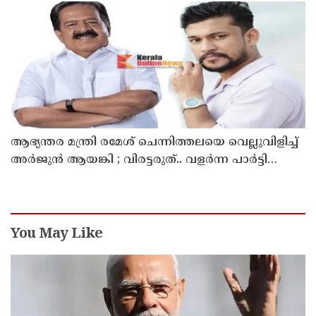
ആഭ്യന്തര മന്ത്രി രമേശ് ചെന്നിത്തലയെ വെല്ലുവിളിച്ച്
അ‍ർജുൻ ആയങ്കി ; വിരട്ടരുത്.. വളർന്ന പാർട്ടി
വേറെയാണ് !
You May Like