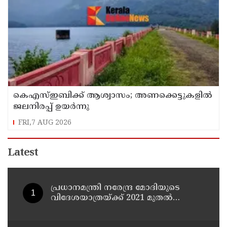
കെഎസ്ഇബിക്ക് ആശ്വാസം; അണക്കെട്ടുകളില്‍
ജലനിരപ്പ് ഉയര്‍ന്നു
FRI,7 AUG 2026
Latest
പ്രധാനമന്ത്രി നരേന്ദ്ര മോദിയുടെ
വിദേശയാത്രയ്ക്ക് 2021 മുതല്‍
ചെലവായത് 558കോടി രൂപ