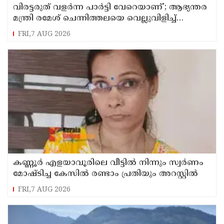
വിരട്ടരുത് വളര്‍ന്ന പാര്‍ട്ടി വേറെയാണ്'; ആഭ്യന്തര
മന്ത്രി രമേശ് ചെന്നിത്തലയെ വെല്ലുവിളിച്ച്
അര്‍ജുന്‍ ആയങ്കി
FRI,7 AUG 2026
കണ്ണൂർ എളയാവൂരിലെ വീട്ടിൽ നിന്നും സ്വർണം
മോഷ്ടിച്ച കേസിൽ രണ്ടാം പ്രതിയും അറസ്റ്റിൽ
FRI,7 AUG 2026