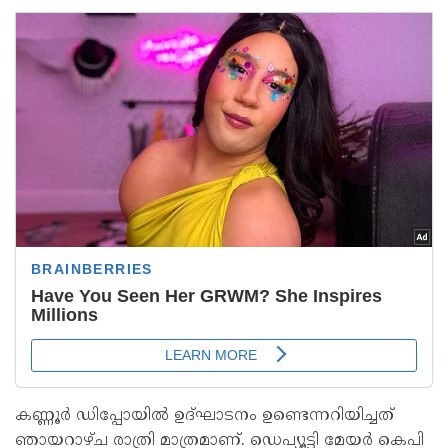
കണ്ണൂർ ഡിപ്പോയിൽ ഉദ്ഘാടനം ഉണ്ടെന്നറിയിച്ചത്
ഞായറാഴ്‌ച രാത്രി മാത്രമാണ്. ഡെപ്യൂട്ടി മേയർ കെപി