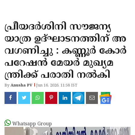
KOZHIKODE
WAYANAD
പ്രീയദർശിനി സൗജന്യ
KANNUR
യാത്ര ഉദ്ഘാടനത്തിന് അ
KASARAGOD
വഗണിച്ചു : കണ്ണൂർ കോർ
പറേഷൻ മേയർ മുഖ്യമ
ന്ത്രിക്ക് പരാതി നൽകി
By
Anusha PV
Jun 16, 2026, 11:58 IST
Whatsapp Group