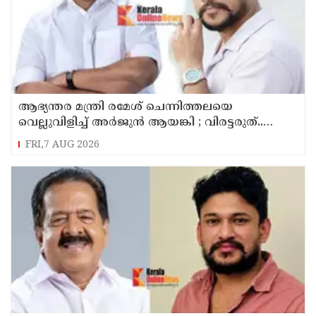
ആഭ്യന്തര മന്ത്രി രമേശ് ചെന്നിത്തലയെ
വെല്ലുവിളിച്ച് അ‍ർജുൻ ആയങ്കി ; വിരട്ടരുത്..
വളർന്ന പാർട്ടി വേറെയാണ് !
FRI,7 AUG 2026