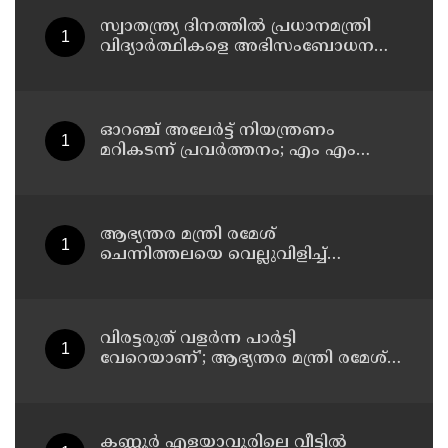
സ്വാതന്ത്ര്യ ദിനത്തില്‍ പ്രധാനമന്ത്രി
വിദ്യാര്‍ത്ഥികളെ അഭിസംബോധന
ചെയ്യണം; ആവശ്യവുമായി അഭിജീത്
ദീപ്കെ
ഓറഞ്ച് അലേര്‍ട്ട് നിയന്ത്രണം
മറികടന്ന് പ്രവര്‍ത്തനം; എം എം
മണിയുടെ സഹോദരന്‍ നടത്തുന്ന
സിപ് ലൈന്‍ പൂട്ടിച്ച് അധികൃതര്‍
ആഭ്യന്തര മന്ത്രി രമേശ്
ചെന്നിത്തലയെ വെല്ലുവിളിച്ച്
അ‍ർജുൻ ആയങ്കി ; വിരട്ടരുത്..
വളർന്ന പാർട്ടി വേറെയാണ് !
വിരട്ടരുത് വളര്‍ന്ന പാര്‍ട്ടി
വേറെയാണ്'; ആഭ്യന്തര മന്ത്രി രമേശ്
ചെന്നിത്തലയെ വെല്ലുവിളിച്ച്
അര്‍ജുന്‍ ആയങ്കി
കണ്ണൂർ എളയാവൂരിലെ വീട്ടിൽ