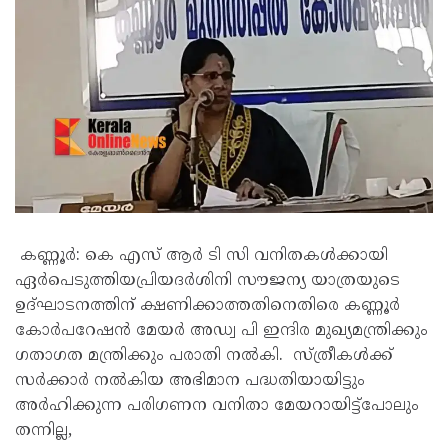
കണ്ണൂർ: കെ എസ് ആർ ടി സി വനിതകൾക്കായി
ഏർപെടുത്തിയപ്രിയദർശിനി സൗജന്യ യാത്രയുടെ
ഉദ്ഘാടനത്തിന് ക്ഷണിക്കാത്തതിനെതിരെ കണ്ണൂർ
കോർപറേഷൻ മേയർ അഡ്വ പി ഇന്ദിര മുഖ്യമന്ത്രിക്കും
ഗതാഗത മന്ത്രിക്കും പരാതി നൽകി. സ്ത്രീകൾക്ക്
സർക്കാർ നൽകിയ അഭിമാന പദ്ധതിയായിട്ടും
അർഹിക്കുന്ന പരിഗണന വനിതാ മേയറായിട്ട്പോലും
തന്നില്ല,