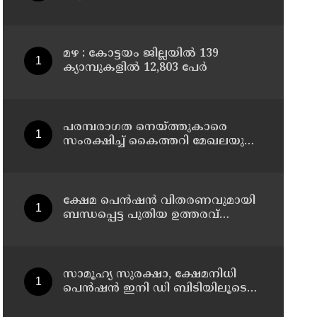
മഴ : കോട്ടയം ജില്ലയിൽ 139
ക്യാമ്പുകളിൽ 12,803 പേര്‍
പരമ്പരാഗത നെയ്ത്തുകാരെ
സംരക്ഷിച്ച് കൈത്തറി മേഖലയുടെ
ആധുനികവത്കരണം
സാധ്യമാക്കും: ഡെപ്യൂട്ടി സ്പീക്കർ
ഷാനിമോൾ ഉസ്മാൻ
ക്ഷേമ പെൻഷൻ വിതരണവുമായി
ബന്ധപ്പെട്ട പുതിയ ഉത്തരവ്
ലക്ഷക്കണക്കിന്
സാധാരണക്കാരെ പ്രതികൂലമായി
ബാധിക്കും ; കെ.എൻ.
ബാലഗോപാൽ
സാമൂഹ്യ സുരക്ഷാ, ക്ഷേമനിധി
പെൻഷൻ ഇനി ഡി ബിടിയിലൂടെ
നൽകും