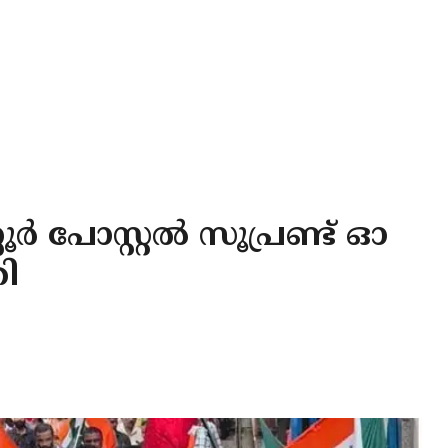
 പോസ്റ്റൽ സൂപ്രണ്ട് ഓ
തി