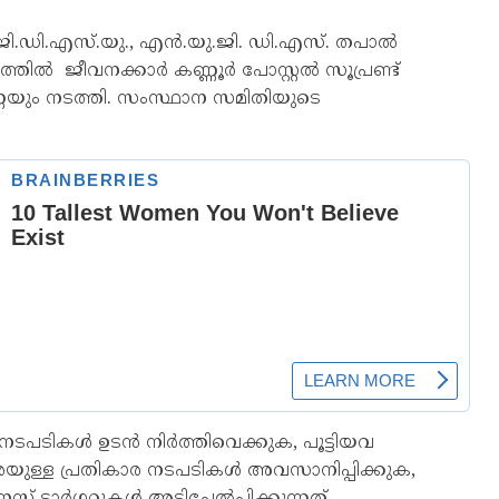
ി.ഡി.എസ്.യു., എൻ.യു.ജി. ഡി.എസ്. തപാൽ
തിൽ ജീവനക്കാർ കണ്ണൂർ പോസ്റ്റൽ സൂപ്രണ്ട്
്ണയും നടത്തി. സംസ്ഥാന സമിതിയുടെ
ടപടികൾ ഉടൻ നിർത്തിവെക്കുക, പൂട്ടിയവ
െയുള്ള പ്രതികാര നടപടികൾ അവസാനിപ്പിക്കുക,
 ടാർഗറ്റുകൾ അടിച്ചേൽപ്പിക്കുന്നത്