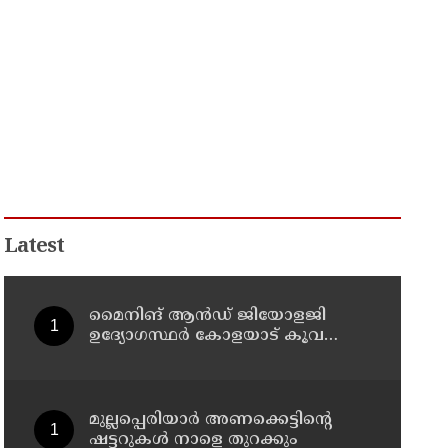
Latest
മൈനിങ് ആൻഡ്​ ജിയോളജി
ഉദ്യോഗസ്ഥർ കോളയാട് കൂവ
ഉന്നതി സന്ദർശിച്ചു
മുല്ലപ്പെരിയാർ അണക്കെട്ടിന്റെ
ഷട്ടറുകൾ നാളെ തുറക്കും