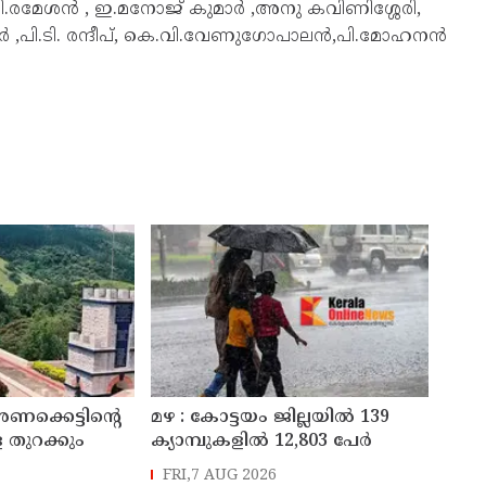
പി.രമേശൻ , ഇ.മനോജ് കുമാർ ,അനു കവിണിശ്ശേരി,
ർ ,പി.ടി. രന്ദീപ്, കെ.വി.വേണുഗോപാലൻ,പി.മോഹനൻ
അണക്കെട്ടിന്റെ
മഴ : കോട്ടയം ജില്ലയിൽ 139
 തുറക്കും
ക്യാമ്പുകളിൽ 12,803 പേര്‍
FRI,7 AUG 2026