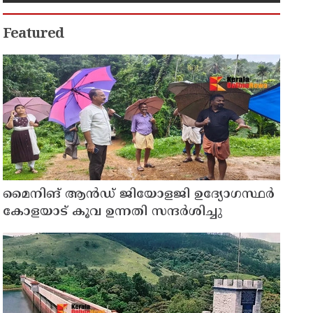
Featured
മൈനിങ് ആൻഡ്​ ജിയോളജി ഉദ്യോഗസ്ഥർ
കോളയാട് കൂവ ഉന്നതി സന്ദർശിച്ചു