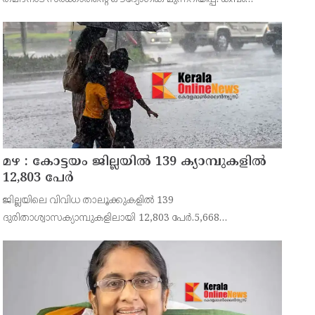
താഴ്വരയിലെ 14,707 ഏക്കർ സ്ഥലത്തെ ഒന്നാം
നെൽകൃഷിക്കായി ജലം തുറന്നുവിടുന്ന ചടങ്ങിൽ തമിഴ്ന
മഴ : കോട്ടയം ജില്ലയിൽ 139 ക്യാമ്പുകളിൽ
12,803 പേര്‍
ജില്ലയിലെ വിവിധ താലൂക്കുകളിൽ 139
ദുരിതാശ്വാസക്യാമ്പുകളിലായി 12,803 പേർ.5,668
കുടുംബങ്ങളിൽ നിന്നുള്ളവരാണ് ക്യാമ്പുകളിലുള്ളത്.ഇതില്‍
5,244 പുരുഷന്മാരും 5,813 സ്ത്രീകളും