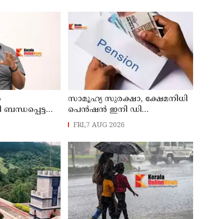
ൻ
സാമൂഹ്യ സുരക്ഷാ, ക്ഷേമനിധി
ന്ധപ്പെട്ട
പെൻഷൻ ഇനി ഡി
ബിടിയിലൂടെ നൽകും
FRI,7 AUG 2026
്
രെ
ാധിക്കും ;
ലഗോപാൽ