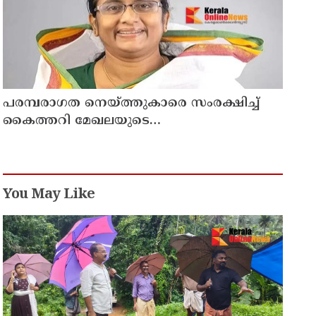
പരമ്പരാഗത നെയ്ത്തുകാരെ സംരക്ഷിച്ച്
കൈത്തറി മേഖലയുടെ
ആധുനികവത്കരണം സാധ്യമാക്കും:
ഡെപ്യൂട്ടി സ്പീക്കർ ഷാനിമോൾ ഉസ്മാൻ
You May Like