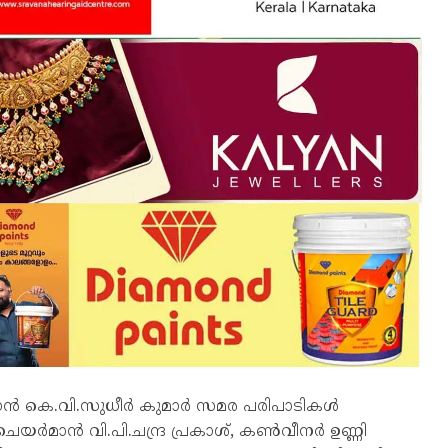
 കെ.വി.സുധീർ കുമാർ സമര പരിപാടികൾ
ർമാൻ വി.പി.ചന്ദ്ര പ്രകാശ്, കൺവീനർ ഉണ്ണി