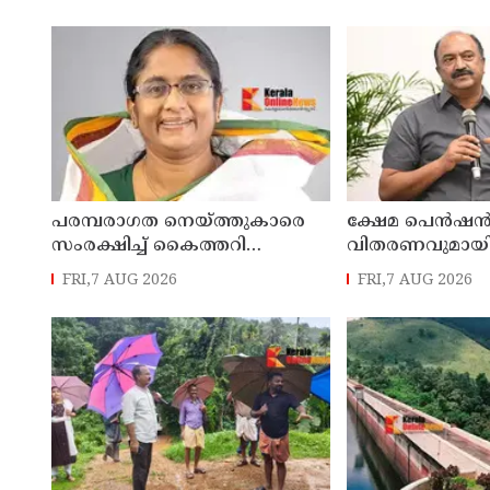
പരമ്പരാഗത നെയ്ത്തുകാരെ
ക്ഷേമ പെൻഷ
സംരക്ഷിച്ച് കൈത്തറി
വിതരണവുമായി ബ
മേഖലയുടെ
പുതിയ ഉത്തരവ്
FRI,7 AUG 2026
FRI,7 AUG 2026
ആധുനികവത്കരണം
ലക്ഷക്കണക്കിന
സാധ്യമാക്കും: ഡെപ്യൂട്ടി
സാധാരണക്കാ
സ്പീക്കർ ഷാനിമോൾ ഉസ്മാൻ
പ്രതികൂലമായി ബ
കെ.എൻ. ബാ