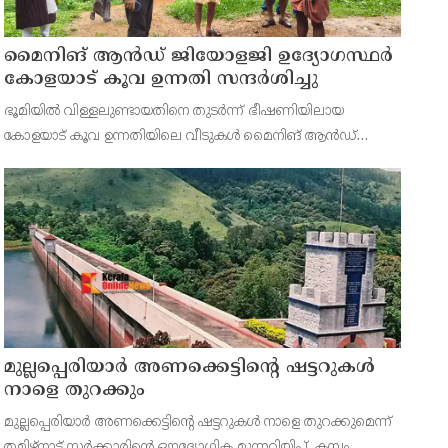
മൈനിങ് ആൻഡ്​ ജിയോളജി ഉദ്യോഗസ്ഥർ
കോളയാട് കൂവ ഉന്നതി സന്ദർശിച്ചു
ഭൂമിയിൽ വിള്ളലുണ്ടായതിനെ തുടർന്ന് ഭീഷണിയിലായ
കോളയാട് കൂവ ഉന്നതിയിലെ വീടുകൾ മൈനിങ് ആൻഡ്
ജിയോളജി ഉദ്യോഗസ്ഥർ സന്ദർശിച്ചു. ഉന്നതിയിലെ
കുടുംബാംഗങ്ങളെ മാറ്റിപ്പാർപ്പിക്കുന്നതിന് അടിയന്തര നടപടി
സ്വീകരിക്കണമ
മുല്ലപ്പെരിയാർ അണക്കെട്ടിന്റെ ഷട്ടറുകൾ
നാളെ തുറക്കും
മുല്ലപ്പെരിയാർ അണക്കെട്ടിന്റെ ഷട്ടറുകൾ നാളെ തുറക്കുമെന്ന്
തമിഴ്‌നാട് സർക്കാരിന്റെ ഔദ്യോഗിക മുന്നറിയിപ്പ്. കമ്പം