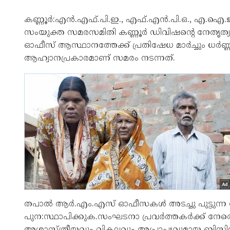
കണ്ണൂർ:എൻ.എഫ്.പി.ഇ., എഫ്.എൻ.പി.ഒ., എ.ഐ.ജ
സംയുക്ത സമരസമിതി കണ്ണൂർ ഡിവിഷന്റെ നേതൃത്വത്
ഓഫീസ് ആസ്ഥാനത്തേക്ക് പ്രതിഷേധ മാർച്ചും ധർണ
ആഹ്വാനപ്രകാരമാണ് സമരം നടന്നത്.
തപാൽ ആർ.എം.എസ് ഓഫീസകൾ അടച്ചു പുട്ടുന്ന ന
പുന:സ്ഥാപിക്കുക.സംഘടനാ പ്രവർത്തകർക്ക് നേര
അശാസ്ത്രീയവും വികലവും അപ്രാപ്യവുമായ ബിസിനസ്സ്