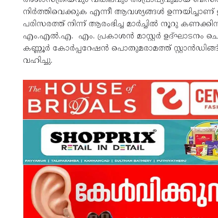
നിർത്തിവെക്കുക എന്നീ ആവശ്യങ്ങൾ ഉന്നയിച്ചാണ് ഉ
പരിസരത്ത് നിന്ന് ആരംഭിച്ച മാർച്ചിൽ നൂറു കണക്ക
എം.എൽ.എ. എം. പ്രകാശൻ മാസ്റ്റർ ഉദ്ഘാടനം ചെ
കണ്ണൂർ കോർപ്പറേഷൻ പൊതുമരാമത്ത് സ്റ്റാൻഡിങ്ങ് 
വഹിച്ചു.