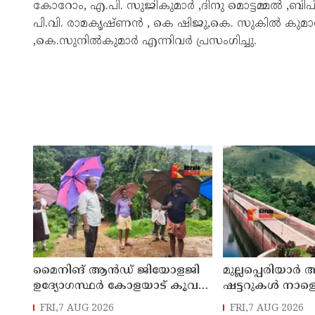
കോറോം, എ.പി. സുജികുമാർ ,ദിനു മൊട്ടമ്മൽ ,ബി
പി.വി. രാമകൃഷ്ണൻ , കെ ഷിജു,കെ. സുകിൽ കുമാ
,കെ.സുനിൽകുമാർ എന്നിവർ പ്രസംഗിച്ചു.
മൈനിങ് ആൻഡ്​ ജിയോളജി
മുല്ലപ്പെരിയാർ 
ഉദ്യോഗസ്ഥർ കോളയാട് കൂവ
ഷട്ടറുകൾ നാളെ
ഉന്നതി സന്ദർശിച്ചു
FRI,7 AUG 2026
FRI,7 AUG 2026