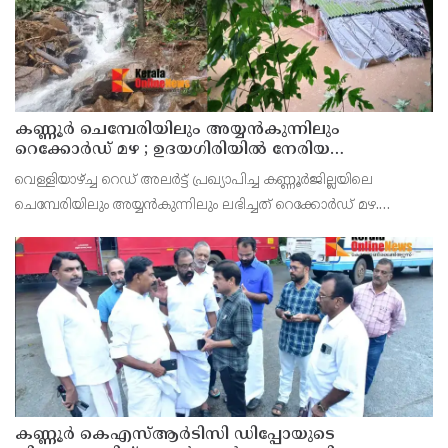
കണ്ണൂർ ചെമ്പേരിയിലും അയ്യൻകുന്നിലും
റെക്കോർഡ് മഴ ; ഉദയഗിരിയിൽ നേരിയ
ഉരുൾപൊട്ടൽ; 13 പേരെ ക്യാമ്പിലേക്ക് മാറ്റി
വെള്ളിയാഴ്ച്ച റെഡ് അലർട്ട് പ്രഖ്യാപിച്ച കണ്ണൂർജില്ലയിലെ
ചെമ്പേരിയിലും അയ്യൻകുന്നിലും ലഭിച്ചത് റെക്കോർഡ് മഴ.
രാവിലെ 8.30 മുതലുള്ള ഏഴ് മണിക്കൂറിൽ ചെമ്പേരിയിൽ ലഭിച്ച 96
മില്ലിമീറ്റർ മഴ ആ സമയം സംസ്ഥാനത്ത
കണ്ണൂർ കെഎസ്ആർടിസി ഡിപ്പോയുടെ