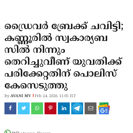
KOZHIKODE
WAYANAD
ഡ്രൈവർ ബ്രേക്ക് ചവിട്ടി;
KANNUR
കണ്ണൂരിൽ സ്വകാര്യബ
KASARAGOD
സിൽ നിന്നും
തെറിച്ചുവീണ് യുവതിക്ക്
പരിക്കേറ്റതിന് പൊലിസ്
കേസെടുത്തു
By
AVANI MV
Feb 24, 2026, 11:05 IST