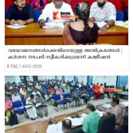
വയോജനങ്ങൾക്കെതിരെയുള്ള അതിക്രമങ്ങൾ ;
കർശന നടപടി സ്വീകരിക്കുമെന്ന് കമ്മീഷൻ
FRI,7 AUG 2026