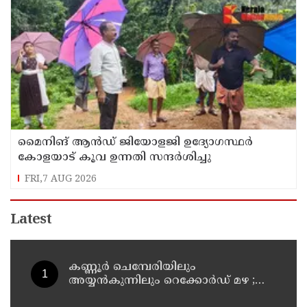
മൈനിങ് ആൻഡ്​ ജിയോളജി ഉദ്യോഗസ്ഥർ
കോളയാട് കൂവ ഉന്നതി സന്ദർശിച്ചു
FRI,7 AUG 2026
Latest
കണ്ണൂർ ചെമ്പേരിയിലും
അയ്യൻകുന്നിലും റെക്കോർഡ് മഴ ;
ഉദയഗിരിയിൽ നേരിയ ഉരുൾപൊട്ടൽ;