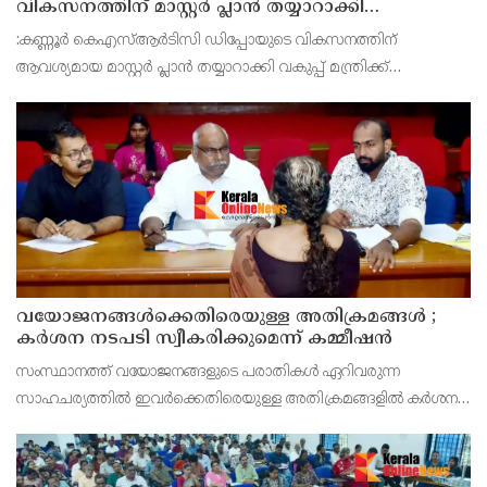
വികസനത്തിന് മാസ്റ്റർ പ്ലാൻ തയ്യാറാക്കി
സമർപ്പിക്കും : ടി ഒ മോഹനൻ എം എൽ എ
:കണ്ണൂർ കെഎസ്ആർടിസി ഡിപ്പോയുടെ വികസനത്തിന്
ആവശ്യമായ മാസ്റ്റർ പ്ലാൻ തയ്യാറാക്കി വകുപ്പ് മന്ത്രിക്ക്
സമർപ്പിക്കുമെന്ന് അഡ്വ.ടി ഒ മോഹനൻ എംഎൽഎ അറിയിച്ചു.
ഡിപ്പോയ്ക്ക് നാല് ഏക്കറിൽ അധികം വരുന്ന സ്ഥലമുണ്ട്
വയോജനങ്ങൾക്കെതിരെയുള്ള അതിക്രമങ്ങൾ ;
കർശന നടപടി സ്വീകരിക്കുമെന്ന് കമ്മീഷൻ
സംസ്ഥാനത്ത് വയോജനങ്ങളുടെ പരാതികൾ ഏറിവരുന്ന
സാഹചര്യത്തിൽ ഇവർക്കെതിരെയുള്ള അതിക്രമങ്ങളിൽ കർശന
നടപടി സ്വീകരിക്കുമെന്ന് വയോജന കമ്മീഷൻ ചെയർമാൻ അഡ്വ.
കെ. സോമപ്രസാദ്.