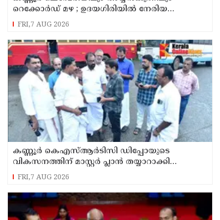
റെക്കോർഡ് മഴ ; ഉദയഗിരിയിൽ നേരിയ
ഉരുൾപൊട്ടൽ; 13 പേരെ ക്യാമ്പിലേക്ക് മാറ്റി
FRI,7 AUG 2026
കണ്ണൂർ കെഎസ്ആർടിസി ഡിപ്പോയുടെ
വികസനത്തിന് മാസ്റ്റർ പ്ലാൻ തയ്യാറാക്കി
സമർപ്പിക്കും : ടി ഒ മോഹനൻ എം എൽ എ
FRI,7 AUG 2026