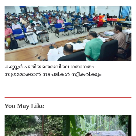
കണ്ണൂർ പുതിയതെരുവിലെ ഗതാഗതം
സുഗമമാക്കാന്‍ നടപടികള്‍ സ്വീകരിക്കും
You May Like