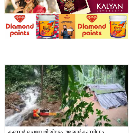
കണ്ണൂർ ചെമ്പേരിയിലും അയ്യൻകുന്നിലും