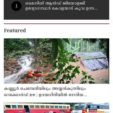
മൈനിങ് ആൻഡ്​ ജിയോളജി
ഉദ്യോഗസ്ഥർ കോളയാട് കൂവ ഉന്നതി
സന്ദർശിച്ചു
Featured
കണ്ണൂർ ചെമ്പേരിയിലും അയ്യൻകുന്നിലും
റെക്കോർഡ് മഴ ; ഉദയഗിരിയിൽ നേരിയ
ഉരുൾപൊട്ടൽ; 13 പേരെ ക്യാമ്പിലേക്ക് മാറ്റി