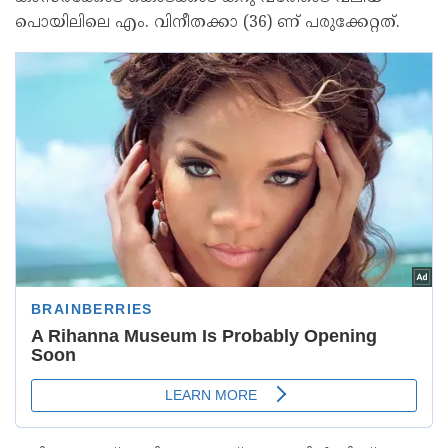
പൊയിലിലെ എം. വിനീതക്കാ (36) ണ് പരുക്കേറ്റത്.