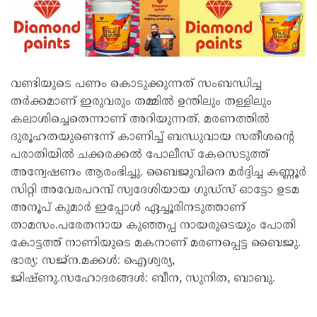
വണ്ടിയുടെ പണം കൊടുക്കുന്നത് സംബന്ധിച്ച
തർക്കമാണ് ഇരുവരും തമ്മിൽ ഉന്തിലും തള്ളിലും
കലാശിച്ചെതെന്നാണ് അറിയുന്നത്. മരണത്തിൽ
ദുരൂഹതയുണ്ടെന്ന് കാണിച്ച് ബന്ധുവായ സതീശന്റെ
പരാതിയിൽ ചക്കരക്കൽ പോലീസ് കേസെടുത്ത്
അന്വേഷണം ആരംഭിച്ചു. ബൈജുവിനെ മർദ്ദിച്ച കണ്ണൂർ
സിറ്റി അവേരപറമ്പ് സ്വദേശിയായ ഗുഡ്സ് ഓട്ടോ ഉടമ
അനൂപ് കുമാർ ഇപ്പോൾ ഏച്ചൂരിനടുത്താണ്
താമസം.പരേതനായ കുഞ്ഞപ്പ നായരുടെയും പോതി
കോട്ടത്ത് നാണിയുടെ മകനാണ് മരണപ്പെട്ട ബൈജു.
ഭാര്യ: സജ്ന.മക്കൾ: ഐശ്വര്യ,
ജിഷ്ണു.സഹോദരങ്ങൾ: ബീന, സുനിത, ബാബു.