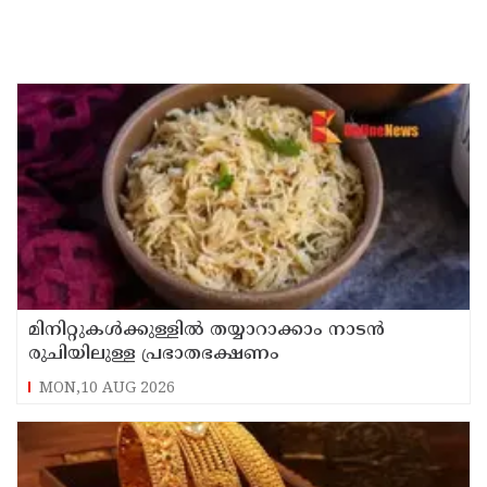
മിനിറ്റുകൾക്കുള്ളിൽ തയ്യാറാക്കാം നാടൻ
രുചിയിലുള്ള പ്രഭാതഭക്ഷണം
MON,10 AUG 2026