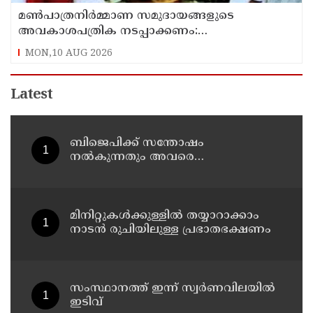
മൺപാത്രനിർമ്മാണ സമുദായങ്ങളുടെ
അവകാശപത്രിക നടപ്പാക്കണം:
മൺപാത്രനിർമ്മാണ സമുദായ സഭ
MON,10 AUG 2026
Latest
ബിജെപിക്ക് സന്തോഷം
നൽകുന്നതും അവരെ
സുഖിപ്പിക്കുന്നതുമായ
പ്രസ്താവനകളിൽ നിന്ന് കോൺഗ്രസ്
നേതാക്കൾ ഒഴിഞ്ഞുമാറണം ; ശശി
തരൂരിനെതിരെ കെ.സി.
മിനിറ്റുകൾക്കുള്ളിൽ തയ്യാറാക്കാം
വേണുഗോപാൽ
നാടൻ രുചിയിലുള്ള പ്രഭാതഭക്ഷണം
സംസ്ഥാനത്ത് ഇന്ന് സ്വർണവിലയിൽ
ഇടിവ്