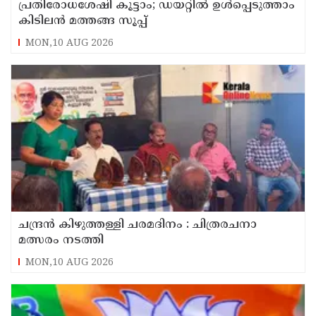
പ്രതിരോധശേഷി കൂട്ടാം; ഡയറ്റിൽ ഉൾപ്പെടുത്താം
കിടിലൻ മത്തങ്ങ സൂപ്പ്
MON,10 AUG 2026
ചന്ദ്രൻ കിഴുത്തള്ളി ചരമദിനം : ചിത്രരചനാ
മത്സരം നടത്തി
MON,10 AUG 2026