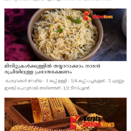
സെക്രട്ടറി കെ.സി. വേണുഗോപാൽ. ബിജെപിക്ക് സന്തോഷം
നൽകുന്നതും അവരെ സുഖിപ്പിക്കുന്നതുമായ പ്രസ്താവനകളിൽ
നിന്ന് കോൺഗ്
മിനിറ്റുകൾക്കുള്ളിൽ തയ്യാറാക്കാം നാടൻ
രുചിയിലുള്ള പ്രഭാതഭക്ഷണം
‌ ചേരുവകൾ സേമിയ - 1 കപ്പ്‌ ഉള്ളി - 1/4 കപ്പ്‌ പച്ചമുളക് - 2 എണ്ണം
ഇഞ്ചി ചെറുതായി അരിഞ്ഞത് -1/2 ടീസ്പൂൺ