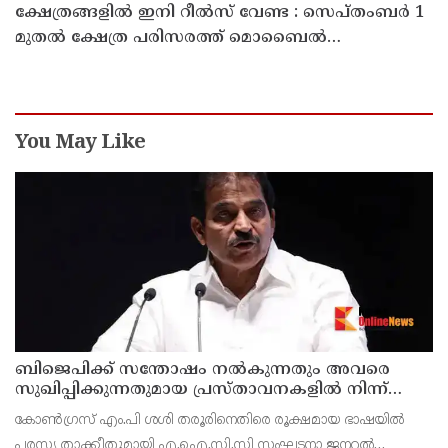
ക്ഷേത്രങ്ങളിൽ ഇനി റീൽസ് വേണ്ട : സെപ്തംബർ 1
മുതൽ ക്ഷേത്ര പരിസരത്ത് മൊബൈൽ
ഫോണുകളുടെ ഉപയോഗം നിരോധിക്കുമെന്ന്
തമിഴ്നാട് സർക്കാർ
You May Like
ബിജെപിക്ക് സന്തോഷം നൽകുന്നതും അവരെ
സുഖിപ്പിക്കുന്നതുമായ പ്രസ്താവനകളിൽ നിന്ന്
കോൺഗ്രസ് നേതാക്കൾ ഒഴിഞ്ഞുമാറണം ; ശശി
കോൺഗ്രസ് എം.പി ശശി തരൂരിനെതിരെ രൂക്ഷമായ ഭാഷയിൽ
തരൂരിനെതിരെ കെ.സി. വേണുഗോപാൽ
പരസ്യ താക്കീതുമായി എ.ഐ.സി.സി സംഘടനാ ജനറൽ