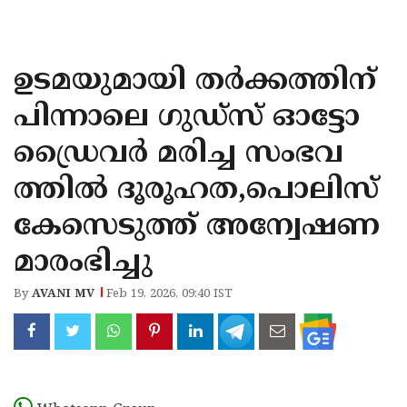
KOZHIKODE
WAYANAD
ഉടമയുമായി തർക്കത്തിന്
KANNUR
പിന്നാലെ ഗുഡ്സ് ഓട്ടോ
KASARAGOD
ഡ്രൈവർ മരിച്ച സംഭവ
ത്തിൽ ദൂരൂഹത,പൊലിസ്
കേസെടുത്ത് അന്വേഷണ
മാരംഭിച്ചു
By
AVANI MV
Feb 19, 2026, 09:40 IST