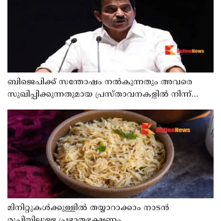
ബിജെപിക്ക് സന്തോഷം നൽകുന്നതും അവരെ
സുഖിപ്പിക്കുന്നതുമായ പ്രസ്താവനകളിൽ നിന്ന്
കോൺഗ്രസ് നേതാക്കൾ ഒഴിഞ്ഞുമാറണം ; ശശി
തരൂരിനെതിരെ കെ.സി. വേണുഗോപാൽ
മിനിറ്റുകൾക്കുള്ളിൽ തയ്യാറാക്കാം നാടൻ
രുചിയിലുള്ള പ്രഭാതഭക്ഷണം