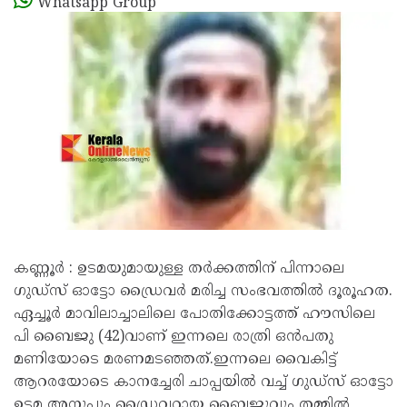
Whatsapp Group
കണ്ണൂർ : ഉടമയുമായുള്ള തർക്കത്തിന് പിന്നാലെ
ഗുഡ്സ് ഓട്ടോ ഡ്രൈവർ മരിച്ച സംഭവത്തിൽ ദൂരൂഹത.
ഏച്ചൂർ മാവിലാച്ചാലിലെ പോതിക്കോട്ടത്ത് ഹൗസിലെ
പി ബൈജു (42)വാണ് ഇന്നലെ രാത്രി ഒൻപതു
മണിയോടെ മരണമടഞ്ഞത്.ഇന്നലെ വൈകിട്ട്
ആറരയോടെ കാനച്ചേരി ചാപ്പയിൽ വച്ച് ഗുഡ്സ് ഓട്ടോ
ഉടമ അനൂപും ഡ്രൈവറായ ബൈജുവും തമ്മിൽ