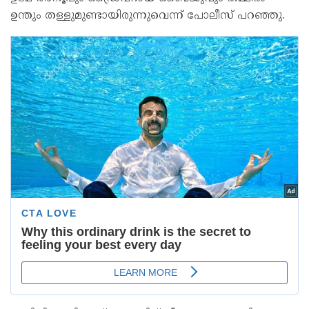
ഉന്തും തള്ളുമുണ്ടായിരുന്നുവെന്ന് പോലീസ് പറഞ്ഞു.