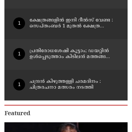
ക്ഷേത്രങ്ങളിൽ ഇനി റീൽസ് വേണ്ട :
സെപ്തംബർ 1 മുതൽ ക്ഷേത്ര
പരിസരത്ത് മൊബൈൽ
ഫോണുകളുടെ ഉപയോഗം
നിരോധിക്കുമെന്ന് തമിഴ്നാട്
സർക്കാർ
പ്രതിരോധശേഷി കൂട്ടാം; ഡയറ്റിൽ
ഉൾപ്പെടുത്താം കിടിലൻ മത്തങ്ങ
സൂപ്പ്
ചന്ദ്രൻ കിഴുത്തള്ളി ചരമദിനം :
ചിത്രരചനാ മത്സരം നടത്തി
Featured