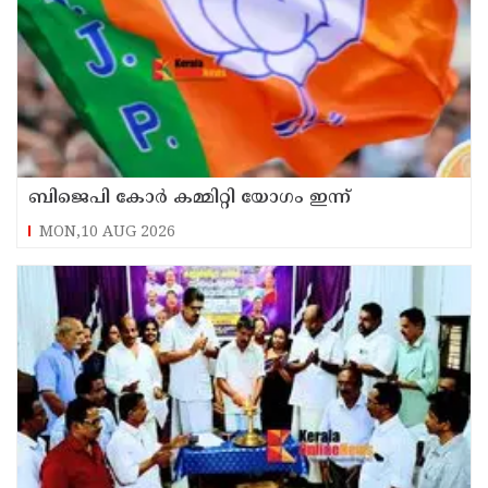
ബിജെപി കോർ കമ്മിറ്റി യോഗം ഇന്ന്
MON,10 AUG 2026