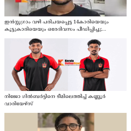
ഇൻസ്റ്റഗ്രാം വഴി പരിചയപ്പെട്ട 14കാരിയെയും
കൂട്ടുകാരിയെയും ഒരേദിവസം പീഡിപ്പിച്ചു;
നഗ്നദൃശ്യം പകര്‍ത്തി: കണ്ണൂർ ചപ്പാരപ്പടവ്
സ്വദേശിയായ 23 വയസുകാരൻ പിടിയിൽ
നിജോ ഗിൽബർട്ടിനെ ടീമിലെത്തിച്ച് കണ്ണൂർ
വാരിയേഴ്സ്