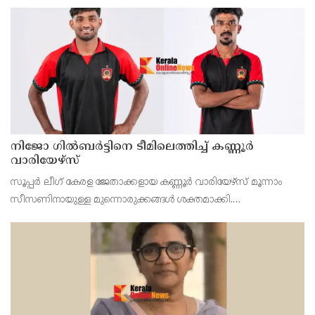
നിജോ ഗിൽബർട്ടിനെ ടീമിലെത്തിച്ച് കണ്ണൂർ
വാരിയേഴ്സ്
സൂപ്പർ ലീഗ് കേരള ജേതാക്കളായ കണ്ണൂർ വാരിയേഴ്‌സ് മൂന്നാം
സീസണിനായുള്ള മുന്നൊരുക്കങ്ങൾ ശക്തമാക്കി.
പരിചയസമ്പന്നനായ വിങ്ങർ നിജോ മഹേഷ് ഗിൽബർട്ടിനെയും
കണ്ണൂരിന്റെ യുവ പ്രതിരോധതാരം സച്ചിൻ സുനിലിനെയും ടീമിലെ