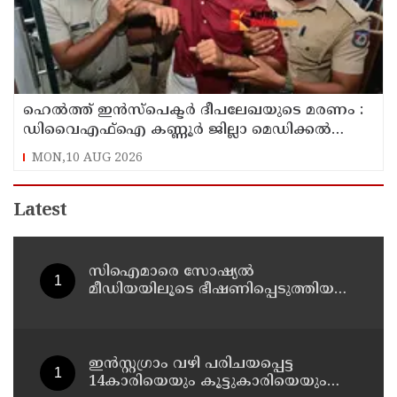
ഹെൽത്ത് ഇൻസ്പെക്ടർ ദീപലേഖയുടെ മരണം :
ഡിവൈഎഫ്‌ഐ കണ്ണൂർ ജില്ലാ മെഡിക്കൽ
ഓഫീസ് ഉപരോധിച്ചു
MON,10 AUG 2026
Latest
സിഐമാരെ സോഷ്യൽ
മീഡിയയിലൂടെ ഭീഷണിപ്പെടുത്തിയ
കേസ് : അർജുൻ ആയങ്കിയുടെ
വീട്ടിൽ നിന്നും ലാപ്ടോപ്പ്
പിടിച്ചെടുത്ത്‌ പോലീസ്
ഇൻസ്റ്റഗ്രാം വഴി പരിചയപ്പെട്ട
14കാരിയെയും കൂട്ടുകാരിയെയും