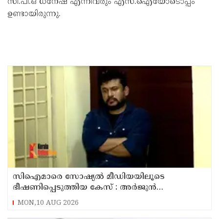
സി.പി.ഒ ധനേഷ് എന്നിവരും എസ്.ഐയോടൊപ്പം
ഉണ്ടായിരുന്നു.
സിഐമാരെ സോഷ്യൽ മീഡിയയിലൂടെ
ഭീഷണിപ്പെടുത്തിയ കേസ് : അർജുൻ
ആയങ്കിയുടെ വീട്ടിൽ നിന്നും ലാപ്ടോപ്പ്
MON,10 AUG 2026
പിടിച്ചെടുത്ത്‌ പോലീസ്