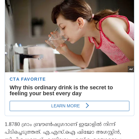
1.8780 ഗ്രാം ബ്രൗണ്‍ഷുഗറാണ് ഇയാളില്‍ നിന്ന്
പിടിച്ചെടുത്തത്. എ.എസ്.ഐ ഷിജോ അഗസ്റ്റിന്‍,