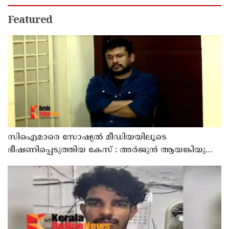
Featured
സിഐമാരെ സോഷ്യൽ മീഡിയയിലൂടെ
ഭീഷണിപ്പെടുത്തിയ കേസ് : അർജുൻ ആയങ്കിയുടെ
വീട്ടിൽ നിന്നും ലാപ്ടോപ്പ് പിടിച്ചെടുത്ത്‌ പോലീസ്