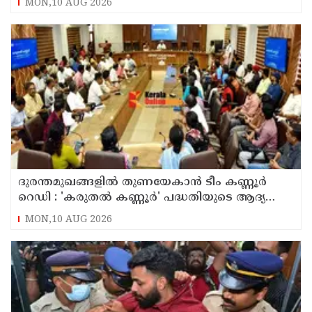
MON,10 AUG 2026
ദുരന്തമുഖങ്ങളിൽ തുണയേകാൻ ടീം കണ്ണൂർ
റെഡി : 'കരുതൽ കണ്ണൂർ' പദ്ധതിയുടെ ആദ്യ
യോഗം ചേർന്നു
MON,10 AUG 2026