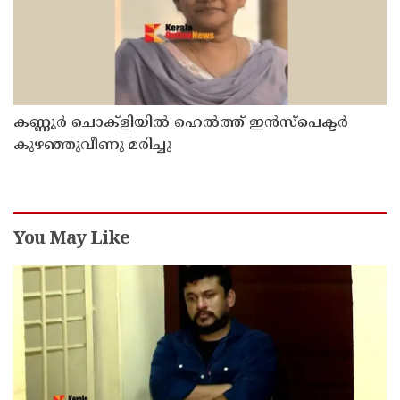
കണ്ണൂർ ചൊക്ളിയിൽ ഹെൽത്ത് ഇൻസ്പെക്ടർ
കുഴഞ്ഞുവീണു മരിച്ചു
You May Like