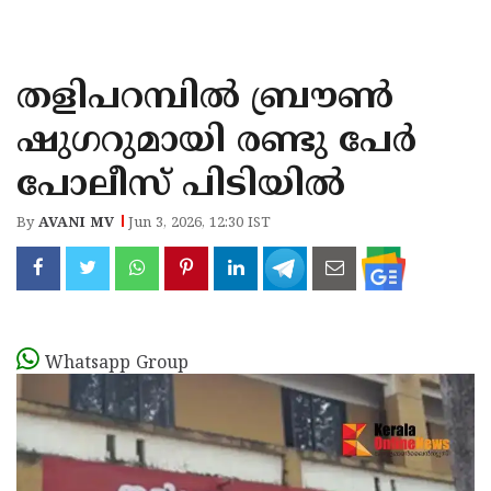
KOZHIKODE
WAYANAD
തളിപറമ്പിൽ ബ്രൗൺ
KANNUR
ഷുഗറുമായി രണ്ടു പേർ
KASARAGOD
പോലീസ് പിടിയിൽ
By
AVANI MV
Jun 3, 2026, 12:30 IST
Whatsapp Group