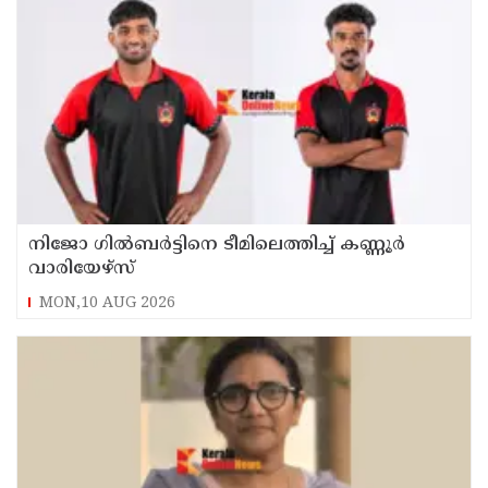
നിജോ ഗിൽബർട്ടിനെ ടീമിലെത്തിച്ച് കണ്ണൂർ
വാരിയേഴ്സ്
MON,10 AUG 2026